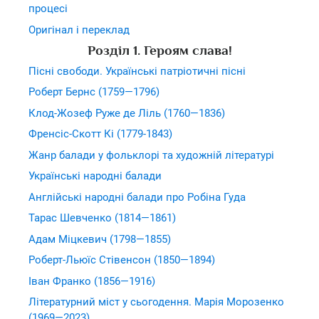
процесі
Оригінал і переклад
Розділ 1. Героям слава!
Пісні свободи. Українські патріотичні пісні
Роберт Бернс (1759—1796)
Клод-Жозеф Руже де Ліль (1760—1836)
Френсіс-Скотт Кі (1779-1843)
Жанр балади у фольклорі та художній літературі
Українські народні балади
Англійські народні балади про Робіна Гуда
Тарас Шевченко (1814—1861)
Адам Міцкевич (1798—1855)
Роберт-Льюїс Стівенсон (1850—1894)
Іван Франко (1856—1916)
Літературний міст у сьогодення. Марія Морозенко
(1969—2023)