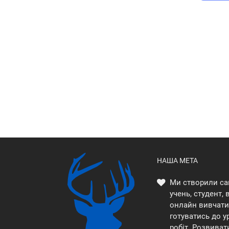
НАША МЕТА
Ми створили са
учень, студент,
онлайн вивчати 
готуватись до у
робіт. Розвиват