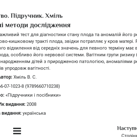
во. Підручник. Хміль
і методи дослідження
жливий тест для діагностики стану плода та аномалій його р
во-кишковому тракті плода, звідки потрапляє у кров матері. 
його відхилення від середніх значень для певного терміну має
да, особливо його нервової системи. Вагітним групи ризику (
 народженням дітей з природженою патологією, аномаліями р
в упродовж вагітності.
Автор:
Хміль В. С.
6-07-1023-8 (9789660710238)
о:
«Підручники і посібники»
Рік видання:
2008
 видання:
українська
Наступ
Сторін