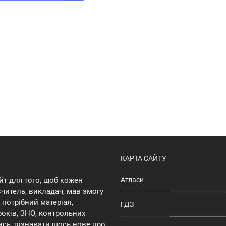
КАРТА САЙТУ
йт для того, щоб кожен
Атласи
 вчитель, викладач, мав змогу
потрібний матеріал,
ГДЗ
років, ЗНО, контрольних
ись, пізнавати щось нове про