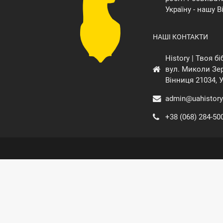
Україну - нашу В
НАШІ КОНТАКТИ
History | Твоя б
вул. Миколи Зер
Вінниця 21034, 
admin@uahistory
+38 (068) 284-50
© Всі права н