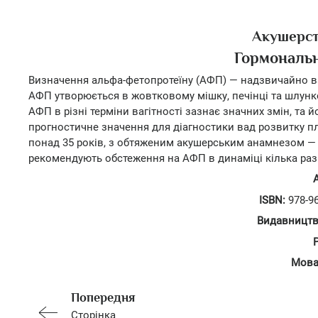
Акушерст
Гормональн
Визначення альфа-фетопротеїну (АФП) — надзвичайно ва
АФП утворюється в жовтковому мішку, печінці та шлунко
АФП в різні терміни вагітності зазнає значних змін, та 
прогностичне значення для діагностики вад розвитку пло
понад 35 років, з обтяженим акушерським анамнезом —
рекомендують обстеження на АФП в динаміці кілька разі
ISBN:
978-96
Видавництв
Мова
Попередня
Сторінка