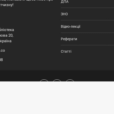
ДПА
ітчизну!
ЗНО
Відео-лекції
ібліотека
ова 20,
Реферати
Україна
.co
Статті
08
а сайт належать
History | Твоя електронна бібліотека
. Всі права захищ
Умови користування
|
Політика конфіденційності
|
Політика Cookies