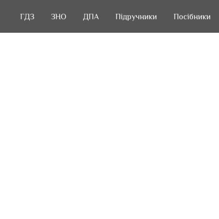
ГДЗ
ГДЗ
ЗНО
ЗНО
ДПА
ДПА
Підручники
Підручники
Посібники
Посібники