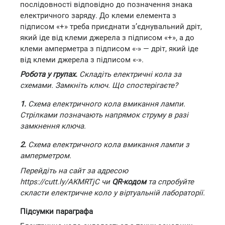
послідовності відповідно до позначення знака
електричного заряду. До клеми елемента з
підписом «+» треба приєднати з’єднувальний дріт,
який іде від клеми джерела з підписом «+», а до
клеми амперметра з підписом «-» — дріт, який іде
від клеми джерела з підписом «-».
Робота у групах.
Складіть електричні кола за
схемами. Замкніть ключ. Що спостерігаєте?
1.
Схема електричного кола вмикання лампи.
Стрілками позначають напрямок струму в разі
замкнення ключа.
2.
Схема електричного кола вмикання лампи з
амперметром.
Перейдіть на сайт за адресою
https://cutt.ly/AKMRTjC чи
QR-кодом
та спробуйте
скласти електричне коло у віртуальній лабораторії.
Підсумки параграфа