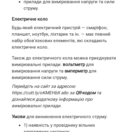
прилади для вимірювання напруги та сили
струму.
Електричне коло
Будь-який електричний пристрій — смартфон,
планшет, ноутбук, ліхтарик та ін. — має певний
набір обов’язкових елементів, які складають
електричне коло.
Також до електричного кола можна приєднувати
вимірювальні прилади:
вольтметр
для
вимірювання напруги та
амперметр
для
вимірювання сили струму.
Перейдіть на сайт за адресою
https://cutt.ly/oKMEHbX або за
QR-кодом
та
дізнайтеся додаткову інформацію про
вимірювальні прилади.
Умови
для виникнення електричного струму:
1) наявність у провіднику вільних
заряджених частинок;