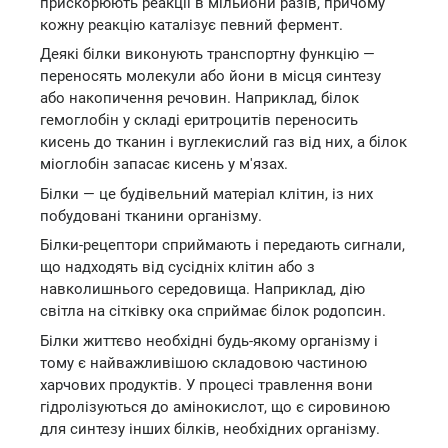
прискорюють реакції в мільйони разів, причому
кожну реакцію каталізує певний фермент.
Деякі білки виконують транспортну функцію —
переносять молекули або йони в місця синтезу
або накопичення речовин. Наприклад, білок
гемоглобін у складі еритроцитів переносить
кисень до тканин і вуглекислий газ від них, а білок
міоглобін запасає кисень у м'язах.
Білки — це будівельний матеріал клітин, із них
побудовані тканини організму.
Білки-рецептори сприймають і передають сигнали,
що надходять від сусідніх клітин або з
навколишнього середовища. Наприклад, дію
світла на сітківку ока сприймає білок родопсин.
Білки життєво необхідні будь-якому організму і
тому є найважливішою складовою частиною
харчових продуктів. У процесі травлення вони
гідролізуються до амінокислот, що є сировиною
для синтезу інших білків, необхідних організму.