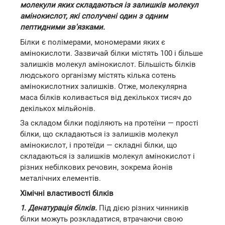
молекули яких складаються із залишків молекул
амінокислот, які сполучені один з одним
пептидними зв'язками.
Білки є полімерами, мономерами яких є
амінокислоти. Зазвичай білки містять 100 і більше
залишків молекул амінокислот. Більшість білків
людського організму містять кілька сотень
амінокислотних залишків. Отже, молекулярна
маса білків коливається від декількох тисяч до
декількох мільйонів.
За складом білки поділяють на протеїни — прості
білки, що складаються із залишків молекул
амінокислот, і протеїди — складні білки, що
складаються із залишків молекул амінокислот і
різних небілкових речовин, зокрема йонів
металічних елементів.
Хімічні властивості білків
1. Денатурація білків.
Під дією різних чинників
білки можуть розкладатися, втрачаючи свою