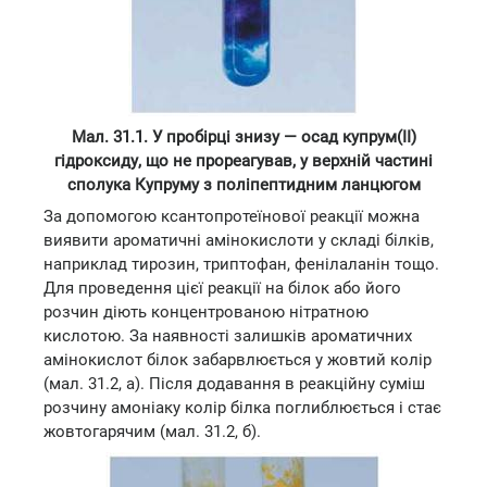
Мал. 31.1. У пробірці знизу — осад купрум(ІІ)
гідроксиду, що не прореагував, у верхній частині
сполука Купруму з поліпептидним ланцюгом
За допомогою ксантопротеїнової реакції можна
виявити ароматичні амінокислоти у складі білків,
наприклад тирозин, триптофан, фенілаланін тощо.
Для проведення цієї реакції на білок або його
розчин діють концентрованою нітратною
кислотою. За наявності залишків ароматичних
амінокислот білок забарвлюється у жовтий колір
(мал. 31.2, а). Після додавання в реакційну суміш
розчину амоніаку колір білка поглиблюється і стає
жовтогарячим (мал. 31.2, б).