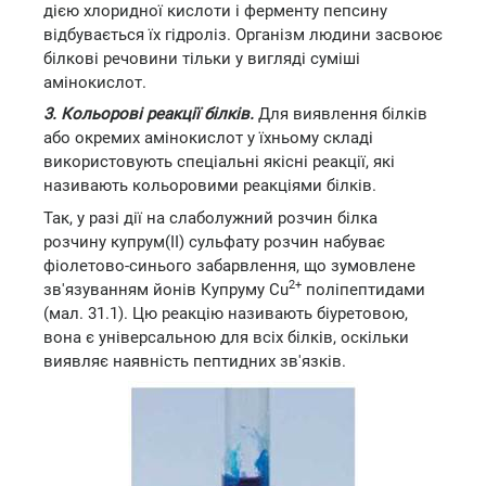
дією хлоридної кислоти і ферменту пепсину
відбувається їх гідроліз. Організм людини засвоює
білкові речовини тільки у вигляді суміші
амінокислот.
3. Кольорові реакції білків.
Для виявлення білків
або окремих амінокислот у їхньому складі
використовують спеціальні якісні реакції, які
називають кольоровими реакціями білків.
Так, у разі дії на слаболужний розчин білка
розчину купрум(ІІ) сульфату розчин набуває
фіолетово-синього забарвлення, що зумовлене
2+
зв'язуванням йонів Купруму Cu
поліпептидами
(мал. 31.1). Цю реакцію називають біуретовою,
вона є універсальною для всіх білків, оскільки
виявляє наявність пептидних зв'язків.