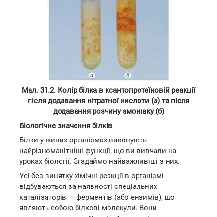
Мал. 31.2. Колір білка в ксантопротеїновій реакції
після додавання нітратної кислоти (а) та після
додавання розчину амоніаку (б)
Біологічне значення білків
Білки у живих організмах виконують
найрізноманітніші функції, що ви вивчали на
уроках біології. Згадаймо найважливіші з них.
Усі без винятку хімічні реакції в організмі
відбуваються за наявності спеціальних
каталізаторів — ферментів (або ензимів), що
являють собою білкові молекули. Вони