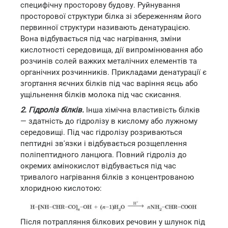
специфічну просторову будову. Руйнування
просторової структури білка зі збереженням його
первинної структури називають денатурацією.
Вона відбувається під час нагрівання, зміни
кислотності середовища, дії випромінювання або
розчинів солей важких металічних елементів та
органічних розчинників. Прикладами денатурації є
згортання яєчних білків під час варіння яєць або
ущільнення білків молока під час скисання.
2. Гідроліз білків.
Інша хімічна властивість білків
— здатність до гідролізу в кислому або лужному
середовищі. Під час гідролізу розриваються
пептидні зв'язки і відбувається розщеплення
поліпептидного ланцюга. Повний гідроліз до
окремих амінокислот відбувається під час
тривалого нагрівання білків з концентрованою
хлоридною кислотою:
Після потрапляння білкових речовин у шлунок під