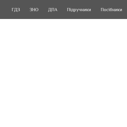
ГДЗ
ГДЗ
ЗНО
ЗНО
ДПА
ДПА
Підручники
Підручники
Посібники
Посібники