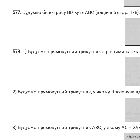
577.
Будуємо бісектрису ВD кута ABC (задача 6 стор. 178).
578.
1) Будуємо прямокутний трикутник з рівними катета
2) Будуємо прямокутний трикутник, у якому гіпотенуза вдв
3) Будуємо прямокутний трикутник ABC, у якому АС = 2АВ