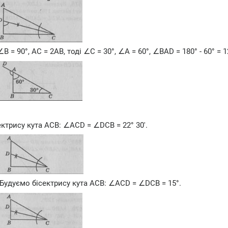
 = 90°, АС = 2АВ, тоді ∠С = 30°, ∠А = 60°, ∠BAD = 180° - 60° = 1
сектрису кута АСВ: ∠ACD = ∠DCB = 22° 30'.
. Будуємо бісектрису кута АСВ: ∠ACD = ∠DCB = 15°.