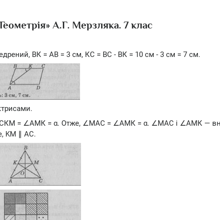
Геометрія» А.Г. Мерзляка. 7 клас
ений, ВК = АВ = 3 см, КС = ВС - ВК = 10 см - 3 см = 7 см.
ктрисами.
 ∠СКМ = ∠АМК = α. Отже, ∠МАС = ∠АМК = α. ∠МАС і ∠АМК — вн
е, KM ∥ АС.