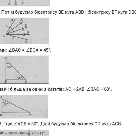
 Потім будуємо бісектрису BE кута ABD і бісектрису BF кута DB
ми: ∠ВАС = ∠ВСА = 45°.
ічі більша за один з катетів: АС = 2АВ, ∠ВАС = 60°.
. Тоді ∠АСВ = 30°. Далі будуємо бісектрису CD кута АСВ.