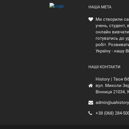
НАША МЕТА
Ми створили са
учень, студент,
онлайн вивчати 
готуватись до у
робіт. Розвиват
Україну - нашу В
НАШІ КОНТАКТИ
History | Твоя б
вул. Миколи Зер
Вінниця 21034, 
admin@uahistory
+38 (068) 284-50