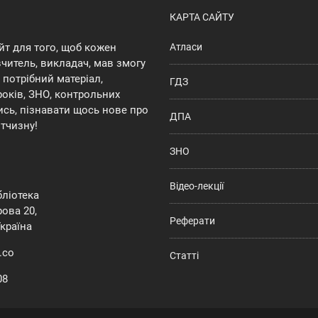
КАРТА САЙТУ
йт для того, щоб кожен
Атласи
 вчитель, викладач, мав змогу
потрібний матеріал,
ГДЗ
років, ЗНО, контрольних
ись, пізнавати щось нове про
ДПА
ітчизну!
ЗНО
Відео-лекції
ібліотека
ова 20,
Реферати
Україна
.co
Статті
08