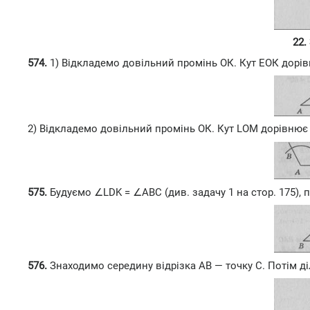
22.
574.
1) Відкладемо довільний промінь ОК. Кут ЕОК дорівню
2) Відкладемо довільний промінь ОК. Кут LOM дорівнює к
575.
Будуємо ∠LDK = ∠ABC (див. задачу 1 на стор. 175)
576.
Знаходимо середину відрізка АВ — точку С. Потім ді