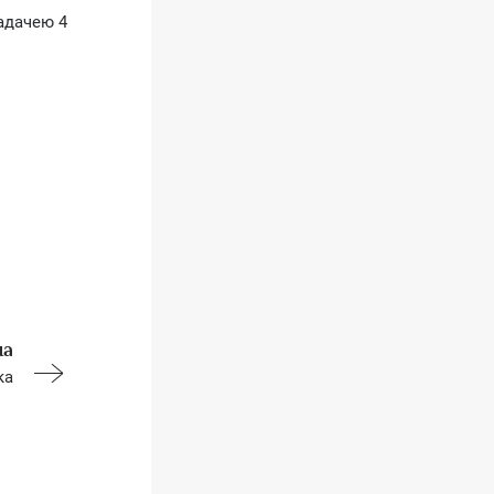
задачею 4
на
ка