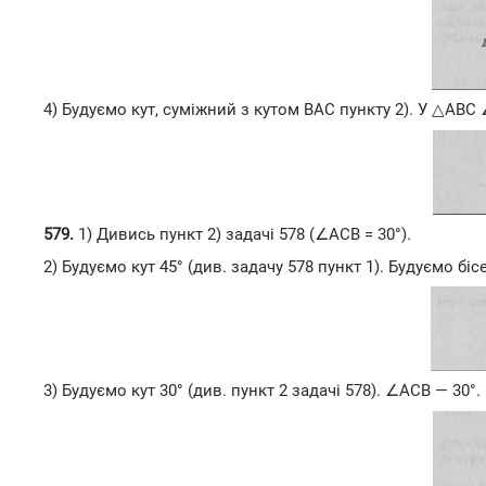
4) Будуємо кут, суміжний з кутом ВАС пункту 2). У △АВС ∠В
579.
1) Дивись пункт 2) задачі 578 (∠АСВ = 30°).
2) Будуємо кут 45° (див. задачу 578 пункт 1). Будуємо бі
3) Будуємо кут 30° (див. пункт 2 задачі 578). ∠АСВ — 30°