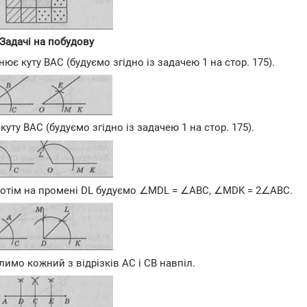
 Задачі на побудову
є куту ВАС (будуємо згідно із задачею 1 на стор. 175).
уту ВАС (будуємо згідно із задачею 1 на стор. 175).
, потім на промені DL будуємо ∠MDL = ∠ABC, ∠MDK = 2∠АВС.
лимо кожний з відрізків АС і СВ навпіл.