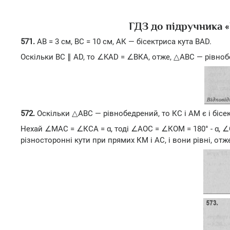
ГДЗ до підручника «
571.
АВ = 3 см, ВС = 10 см, АК — бісектриса кута BAD.
Оскільки ВС ∥ AD, то ∠KAD = ∠ВКА, отже, △АВС — рівнобедр
572.
Оскільки △АВС — рівнобедрений, то КС і AM є і бісе
Нехай ∠МАС = ∠КСА = α, тоді ∠АОС = ∠КОМ = 180° - α,
різносторонні кути при прямих КМ і АС, і вони рівні, отж