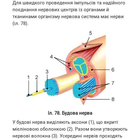
Для швидкого проведення імпульсів та надійного
поєднання нервових центрів із органами й
тканинами організму нервова система має нерви
(іл. 78).
Іл. 78. Будова нерва
У будові нерва виділяють аксони (1), що вкриті
мієліновою оболонкою (2). Разом вони утворюють
нервові волокна (3). Усередині нервів проходять