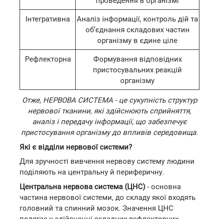
проведення в організмі
Інтегративна
Аналіз інформації, контроль дій та
об’єднання складових частин
організму в єдине ціле
Рефлекторна
Формування відповідних
пристосувальних реакцій
організму
Отже, НЕРВОВА СИСТЕМА - це сукупність структур
нервової тканини, які здійснюють сприйняття,
аналіз і передачу інформації, що забезпечує
пристосування організму до впливів середовища.
Які є відділи нервової системи?
Для зручності вивчення нервову систему людини
поділяють на центральну й периферичну.
Центральна нервова система (ЦНС)
- основна
частина нервової системи, до складу якої входять
головний та спинний мозок. Значення ЦНС
полягає у здійсненні складних рефлекторних