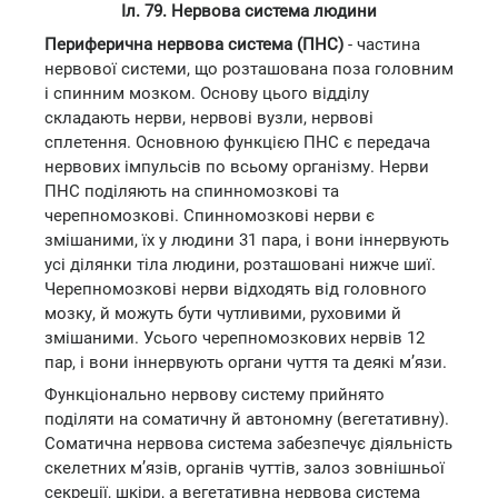
Іл. 79. Нервова система людини
Периферична нервова система (ПНС)
- частина
нервової системи, що розташована поза головним
і спинним мозком. Основу цього відділу
складають нерви, нервові вузли, нервові
сплетення. Основною функцією ПНС є передача
нервових імпульсів по всьому організму. Нерви
ПНС поділяють на спинномозкові та
черепномозкові. Спинномозкові нерви є
змішаними, їх у людини 31 пара, і вони іннервують
усі ділянки тіла людини, розташовані нижче шиї.
Черепномозкові нерви відходять від головного
мозку, й можуть бути чутливими, руховими й
змішаними. Усього черепномозкових нервів 12
пар, і вони іннервують органи чуття та деякі м’язи.
Функціонально нервову систему прийнято
поділяти на соматичну й автономну (вегетативну).
Соматична нервова система забезпечує діяльність
скелетних м’язів, органів чуттів, залоз зовнішньої
секреції, шкіри, а вегетативна нервова система