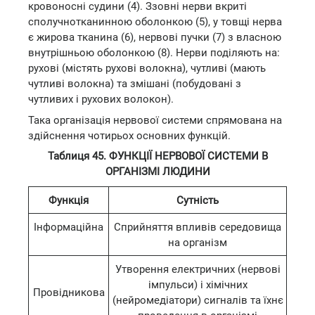
кровоносні судини (4). Ззовні нерви вкриті
сполучнотканинною оболонкою (5), у товщі нерва
є жирова тканина (6), нервові пучки (7) з власною
внутрішньою оболонкою (8). Нерви поділяють на:
рухові (містять рухові волокна), чутливі (мають
чутливі волокна) та змішані (побудовані з
чутливих і рухових волокон).
Така організація нервової системи спрямована на
здійснення чотирьох основних функцій.
Таблиця 45. ФУНКЦІЇ НЕРВОВОЇ СИСТЕМИ В
ОРГАНІЗМІ ЛЮДИНИ
Функція
Сутність
Інформаційна
Сприйняття впливів середовища
на організм
Утворення електричних (нервові
імпульси) і хімічних
Провідникова
(нейромедіатори) сигналів та їхнє