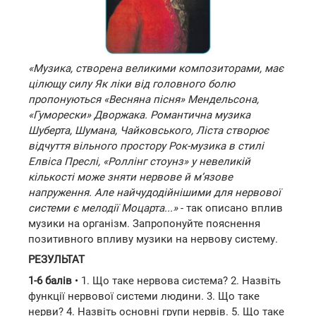
«Музика, створена великими композиторами, має
цілющу силу Як ліки від головного болю
пропонуються «Весняна пісня» Мендельсона,
«Гуморески» Дворжака. Романтична музика
Шуберта, Шумана, Чайковського, Ліста створює
відчуття вільного простору Рок-музика в стилі
Елвіса Преслі, «Роллінг стоунз» у невеликій
кількості може зняти нервове й м’язове
напруження. Але найчудодійнішими для нервової
системи є мелодії Моцарта...»
- так описано вплив
музики на організм. Запропонуйте пояснення
позитивного впливу музики на нервову систему.
РЕЗУЛЬТАТ
1-6 балів
• 1. Що таке нервова система? 2. Назвіть
функції нервової системи людини. 3. Що таке
нерви? 4. Назвіть основні групи нервів. 5. Що таке