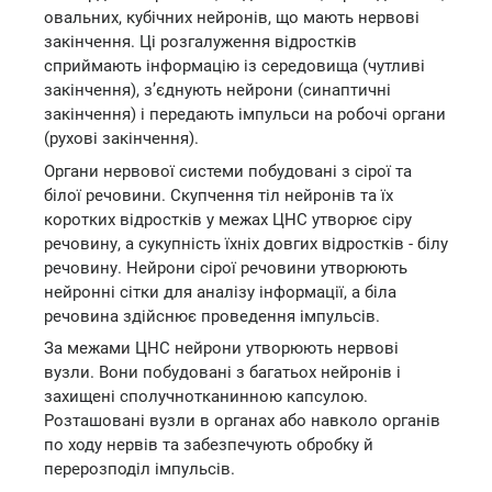
овальних, кубічних нейронів, що мають нервові
закінчення. Ці розгалуження відростків
сприймають інформацію із середовища (чутливі
закінчення), з’єднують нейрони (синаптичні
закінчення) і передають імпульси на робочі органи
(рухові закінчення).
Органи нервової системи побудовані з сірої та
білої речовини. Скупчення тіл нейронів та їх
коротких відростків у межах ЦНС утворює сіру
речовину, а сукупність їхніх довгих відростків - білу
речовину. Нейрони сірої речовини утворюють
нейронні сітки для аналізу інформації, а біла
речовина здійснює проведення імпульсів.
За межами ЦНС нейрони утворюють нервові
вузли. Вони побудовані з багатьох нейронів і
захищені сполучнотканинною капсулою.
Розташовані вузли в органах або навколо органів
по ходу нервів та забезпечують обробку й
перерозподіл імпульсів.