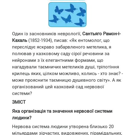
Один із засновників неврології,
Сантьяго Рамон-і-
Кахаль
(1852-1934), писав: «Як ентомолог, що
переслідує яскраво забарвленого метелика, я
полював у казковому саду сірої речовини за
нейронами з їх елегантними формами, що
нагадували таємничих метеликів душі, тріпотіння
крилець яких, цілком можливо, колись - хто знає? -
може прояснити таємницю душевного світу». А як
організований цей казковий сад нервової
системи?
ЗМІСТ
Яка організація та значення нервової системи
людини?
Нервова система людини утворена близько 20
мільярдами зірчастих, видовжених, пірамідальних,