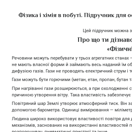
Фізика і хімія в побуті. Підручник для 
Цей підручник можна з
Про що ти дізнавс
«Фізичні
Речовини можуть перебувати у трьох агрегатних станах 
не мають власної форми й займають весь наданий їм об
дифузією газів. Гази не проводять електричний струм і 
Гази можуть бути горючими (метан, етан, пропан, бутан та 
При нагріванні гази розширюються, а при охолодженні сти
причиною утворення вітру. Така властивість забезпечує 
Повітряний шар Землі утворює атмосферний тиск. Він з
допомогою барометра. Одиниці вимірювання — міліметр
Людина широко використовує властивості повітря для ди
механізмів, заснованих на використанні властивостей п
розпорошувач, пневматичні пристрої та інше.