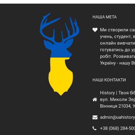
НАША МЕТА
Ми створили са
учень, студент,
онлайн вивчати 
готуватись до у
робіт. Розвиват
Україну - нашу В
НАШІ КОНТАКТИ
History | Твоя б
вул. Миколи Зер
Вінниця 21034, 
admin@uahistory
+38 (068) 284-50