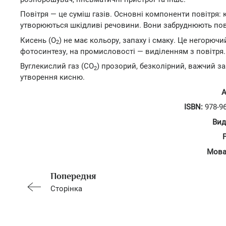
Повітря — це суміш газів. Основні компоненти повітря: к
утворюються шкідливі речовини. Вони забруднюють пов
Кисень (О
) не має кольору, запаху і смаку. Це негорючи
2
фотосинтезу, на промисловості — виділенням з повітря
Вуглекислий газ (СО
) прозорий, безколірний, важчий за
2
утворення кисню.
А
ISBN:
978-96
Вид
Мова
Попередня
Сторінка