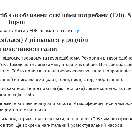
осіб з особливими освітніми потребами (F70). 8
Тороп
авантажити у PDF форматі на сайті
тут
.
я(лася) / дізналася у розділі
 властивості газів»
— рідкому, твердому та газоподібному. Речовини в газоподібно
’єм. Також вони легко змішуються між собою. Це називаєтьс
тепло. Тобто вони мають невисоку електро- та теплопровідніст
інші) й негорючими (азот, гелій, неон, фтор, хлор та інші).
скаються. Тепле повітря (як і всі гази) легше холодного, і це
конвекцію газів.
алежить від температури й висоти. Атмосферний тиск вимірю
и ртутного стовпчика.
хання, отримання електрики, теплоізоляції. Є чимало прилад
овітря. Це зокрема нагнітальний, усмоктувальний насоси,