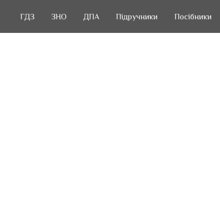
ГДЗ
ГДЗ
ЗНО
ЗНО
ДПА
ДПА
Підручники
Підручники
Посібники
Посібники