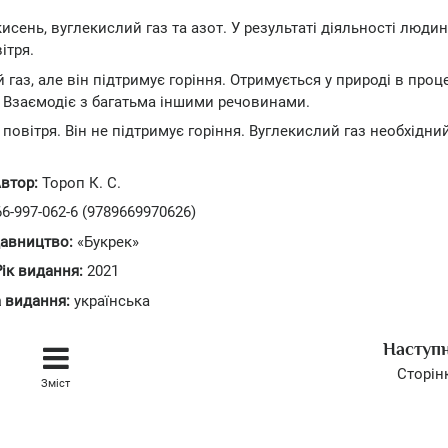
исень, вуглекислий газ та азот. У результаті діяльності люди
ітря.
й газ, але він підтримує горіння. Отримується у природі в проц
. Взаємодіє з багатьма іншими речовинами.
 повітря. Він не підтримує горіння. Вуглекислий газ необхідни
втор:
Тороп К. С.
6-997-062-6 (9789669970626)
авництво:
«Букрек»
Рік видання:
2021
 видання:
українська
Наступ
Сторін
Зміст