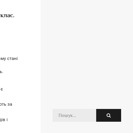
 клас.
му стані
я
ь.
 є
ють за
ів і