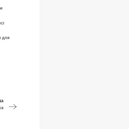
ни
есі
й для
на
ка