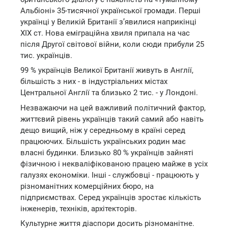
Альбіоні» 35-тисячної української громади. Перші
українці у Великій Британії з’явилися наприкінці
XIX ст. Нова еміграційна хвиля припала на час
після Другої світової війни, коли сюди прибули 25
тис. українців.
99 % українців Великої Британії живуть в Англії,
більшість з них - в індустріальних містах
Центральної Англії та близько 2 тис. - у Лондоні.
Незважаючи на цей важливий політичний фактор,
життєвий рівень українців такий самий або навіть
дещо вищий, ніж у середньому в країні серед
працюючих. Більшість українських родин має
власні будинки. Близько 80 % українців зайняті
фізичною і некваліфікованою працею майже в усіх
галузях економіки. Інші - службовці - працюють у
різноманітних комерційних бюро, на
підприємствах. Серед українців зростає кількість
інженерів, техніків, архітекторів.
Культурне життя діаспори досить різноманітне.