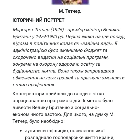
М. Тетчер.
ІСТОРИЧНИЙ ПОРТРЕТ
Маргарет Тетчер (1925) - прем’єр-міністр Великої
Британії у 1979-1990 рр. Перша жінка на цій посаді,
відома в політичних колах як «залізна леді». Її
адміністрацією було зменшено бюджет та
скорочено видатки на соціальні програми,
зокрема на охорону здоров’я, освіту та
будівництво житла. Вона також запровадила
обмеження на друк грошей та прагнула зменшити
вплив профспілок.
Консерватори прийшли до влади з чітко
опрацьованою програмою дій. Її метою було
вивести Велику Британію з соціально-
економічного застою. Для цього, на думку М.
Тетчер, було необхідно:
зупинити інфляцію, посилення якої
розладнало господарське життя країни;