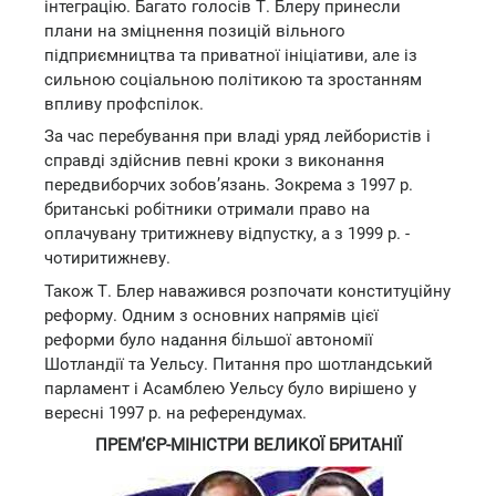
інтеграцію. Багато голосів Т. Блеру принесли
плани на зміцнення позицій вільного
підприємництва та приватної ініціативи, але із
сильною соціальною політикою та зростанням
впливу профспілок.
За час перебування при владі уряд лейбористів і
справді здійснив певні кроки з виконання
передвиборчих зобов’язань. Зокрема з 1997 р.
британські робітники отримали право на
оплачувану тритижневу відпустку, а з 1999 р. -
чотиритижневу.
Також Т. Блер наважився розпочати конституційну
реформу. Одним з основних напрямів цієї
реформи було надання більшої автономії
Шотландії та Уельсу. Питання про шотландський
парламент і Асамблею Уельсу було вирішено у
вересні 1997 р. на референдумах.
ПРЕМ’ЄР-МІНІСТРИ ВЕЛИКОЇ БРИТАНІЇ