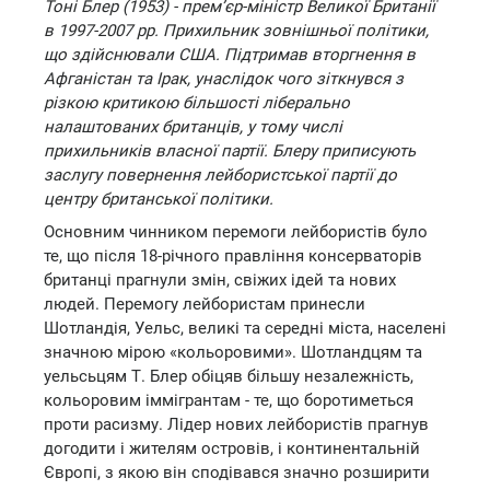
Тоні Блер (1953) - прем’єр-міністр Великої Британії
в 1997-2007 рр. Прихильник зовнішньої політики,
що здійснювали США. Підтримав вторгнення в
Афганістан та Ірак, унаслідок чого зіткнувся з
різкою критикою більшості ліберально
налаштованих британців, у тому числі
прихильників власної партії. Блеру приписують
заслугу повернення лейбористської партії до
центру британської політики.
Основним чинником перемоги лейбористів було
те, що після 18-річного правління консерваторів
британці прагнули змін, свіжих ідей та нових
людей. Перемогу лейбористам принесли
Шотландія, Уельс, великі та середні міста, населені
значною мірою «кольоровими». Шотландцям та
уельсьцям Т. Блер обіцяв більшу незалежність,
кольоровим іммігрантам - те, що боротиметься
проти расизму. Лідер нових лейбористів прагнув
догодити і жителям островів, і континентальній
Європі, з якою він сподівався значно розширити