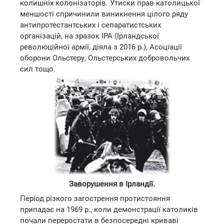
колишніх колонізаторів. Утиски прав католицької
меншості спричинили виникнення цілого ряду
антипротестантських і сепаратистських
організацій, на зразок ІРА (Ірландської
революційної армії, діяла з 2016 р.), Асоціації
оборони Ольстеру, Ольстерських добровольчих
сил тощо.
Заворушення в Ірландії.
Період різкого загострення протистояння
припадає на 1969 р., коли демонстрації католиків
почали переростати в безпосередні криваві