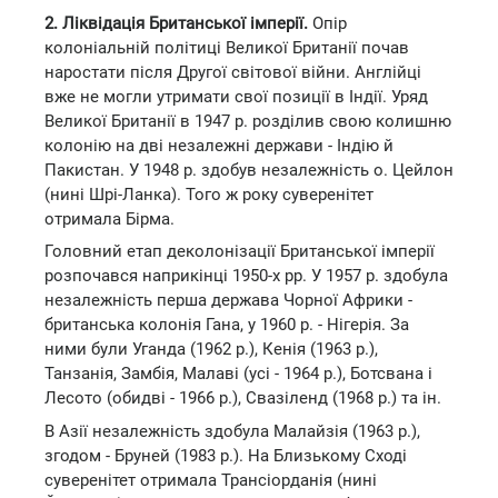
2. Ліквідація Британської імперії.
Опір
колоніальній політиці Великої Британії почав
наростати після Другої світової війни. Англійці
вже не могли утримати свої позиції в Індії. Уряд
Великої Британії в 1947 р. розділив свою колишню
колонію на дві незалежні держави - Індію й
Пакистан. У 1948 р. здобув незалежність о. Цейлон
(нині Шрі-Ланка). Того ж року суверенітет
отримала Бірма.
Головний етап деколонізації Британської імперії
розпочався наприкінці 1950-х рр. У 1957 р. здобула
незалежність перша держава Чорної Африки -
британська колонія Гана, у 1960 р. - Нігерія. За
ними були Уганда (1962 р.), Кенія (1963 р.),
Танзанія, Замбія, Малаві (усі - 1964 р.), Ботсвана і
Лесото (обидві - 1966 р.), Свазіленд (1968 р.) та ін.
В Азії незалежність здобула Малайзія (1963 р.),
згодом - Бруней (1983 р.). На Близькому Сході
суверенітет отримала Трансіорданія (нині