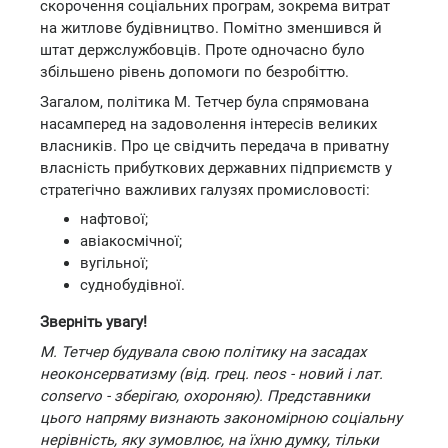
скорочення соціальних програм, зокрема витрат
на житлове будівництво. Помітно зменшився й
штат держслужбовців. Проте одночасно було
збільшено рівень допомоги по безробіттю.
Загалом, політика М. Тетчер була спрямована
насамперед на задоволення інтересів великих
власників. Про це свідчить передача в приватну
власність прибуткових державних підприємств у
стратегічно важливих галузях промисловості:
нафтової;
авіакосмічної;
вугільної;
суднобудівної.
Зверніть увагу!
М. Тетчер будувала свою політику на засадах
неоконсерватизму (від. грец. neos - новий і лат.
conservo - зберігаю, охороняю). Представники
цього напряму визнають закономірною соціальну
нерівність, яку зумовлює, на їхню думку, тільки