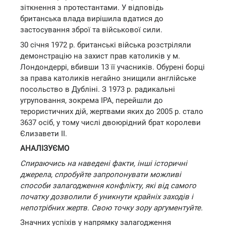
зіткнення з протестантами. У відповідь
британська влада вирішила вдатися до
застосування зброї та військової сили.
30 січня 1972 р. британські війська розстріляли
демонстрацію на захист прав католиків у м.
Лондондеррі, вбивши 13 її учасників. Обурені борці
за права католиків негайно знищили англійське
посольство в Дубліні. З 1973 р. радикальні
угруповання, зокрема ІРА, перейшли до
терористичних дій, жертвами яких до 2005 р. стало
3637 осіб, у тому числі двоюрідний брат королеви
Єлизавети II.
АНАЛІЗУЄМО
Спираючись на наведені факти, інші історичні
джерела, спробуйте запропонувати можливі
способи залагодження конфлікту, які від самого
початку дозволили б уникнути крайніх заходів і
непотрібних жертв. Свою точку зору аргументуйте.
Значних успіхів у напрямку залагодження