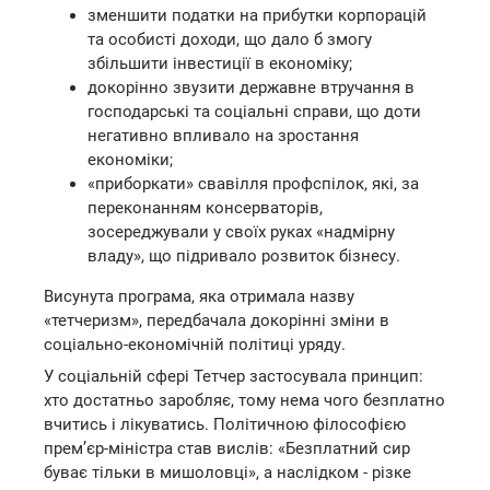
зменшити податки на прибутки корпорацій
та особисті доходи, що дало б змогу
збільшити інвестиції в економіку;
докорінно звузити державне втручання в
господарські та соціальні справи, що доти
негативно впливало на зростання
економіки;
«приборкати» свавілля профспілок, які, за
переконанням консерваторів,
зосереджували у своїх руках «надмірну
владу», що підривало розвиток бізнесу.
Висунута програма, яка отримала назву
«тетчеризм», передбачала докорінні зміни в
соціально-економічній політиці уряду.
У соціальній сфері Тетчер застосувала принцип:
хто достатньо заробляє, тому нема чого безплатно
вчитись і лікуватись. Політичною філософією
прем’єр-міністра став вислів: «Безплатний сир
буває тільки в мишоловці», а наслідком - різке