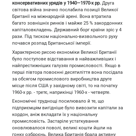
консервативних урядів у 1940—1970-х рр.
Друга
світова війна значно послабила позиції Великої
Британії на міжнародній арені. Вона втратила
багато зовнішніх ринків і майже 25 % закордонних
капіталовкладень. Державний борг країни зріс у 4
рази. Під тиском національно-визвольного руху
почався розпад Британської імперії.
Характерною рисою економіки Великої Британії
було поступове відставання в найважливіших і
найпрестижніших галузях промисловості. Якщо в
перші півтора повоєнні десятиліття вона посідала
за обсягом промислового виробництва друге
місце після США у західному світі, то на початку
1960-х рр. - третє, наприкінці 1960-х - четверте.
Економічні труднощі посилювало й те, що
підприємцям вигідніше було вивозити капітали за
кордон, аніж вкладати їх у національну
промисловість. Застаріле устаткування
оновлювалося поволі, великі кошти йшли на
гонку озброєнь. Велика Британія брала активну