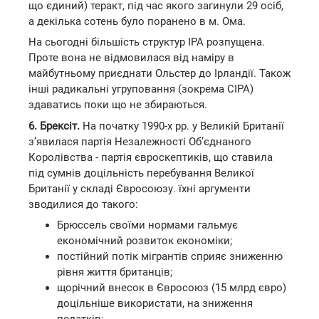
що єдиний) теракт, під час якого загинули 29 осіб,
а декілька сотень було поранено в м. Ома.
На сьогодні більшість структур ІРА розпущена.
Проте вона не відмовилася від наміру в
майбутньому приєднати Ольстер до Ірландії. Також
інші радикальні угруповання (зокрема СІРА)
здаватись поки що не збираються.
6. Брексіт.
На початку 1990-х рр. у Великій Британії
з’явилася партія Незалежності Об’єднаного
Королівства - партія євроскептиків, що ставила
під сумнів доцільність перебування Великої
Британії у складі Євросоюзу. їхні аргументи
зводилися до такого:
Брюссель своїми нормами гальмує
економічний розвиток економіки;
постійний потік мігрантів сприяє зниженню
рівня життя британців;
щорічний внесок в Євросоюз (15 млрд євро)
доцільніше використати, на зниження