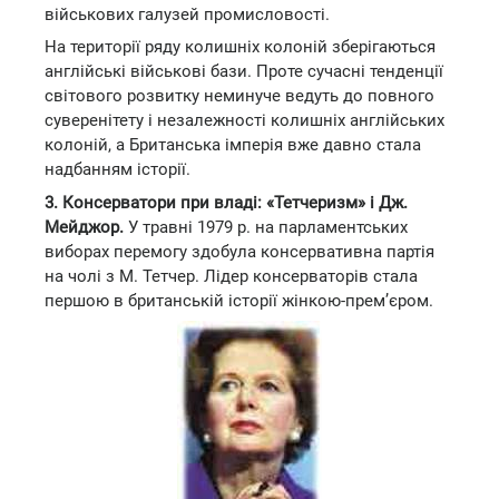
військових галузей промисловості.
На території ряду колишніх колоній зберігаються
англійські військові бази. Проте сучасні тенденції
світового розвитку неминуче ведуть до повного
суверенітету і незалежності колишніх англійських
колоній, а Британська імперія вже давно стала
надбанням історії.
3. Консерватори при владі: «Тетчеризм» і Дж.
Мейджор.
У травні 1979 р. на парламентських
виборах перемогу здобула консервативна партія
на чолі з М. Тетчер. Лідер консерваторів стала
першою в британській історії жінкою-прем’єром.