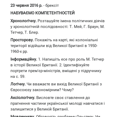
23 червня 2016 р.
- брексіт
НАБУВАЄМО КОМПЕТЕНТНОСТЕЙ
Хронологічну.
Розташуйте імена політичних діячів
у хронологічній послідовності: Т. Мей, Г. Браун, М.
Тетчер, Т. Блер.
Просторову.
Покажіть на карті, які колоніальні
території відійшли від Великої Британії в 1950-
1960-х рр.
Інформаційну.
1. Напишіть есе про роль М. Тетчер
в історії Великої Британії. 2. Ідентифікуйте
портрети прем'єр-міністрів, вміщені у підручнику
на с. 59.
Логічну.
Чи вважаєте ви вихід Великої Британії з
Євросоюзу закономірним? Чому?
Аксіологічну.
Висловте своє ставлення до
прагнення частини української молоді навчатися і
залишитися у Великій Британії.
Мовленнєву.
Обговоріть проблему Ольстеру. Чи