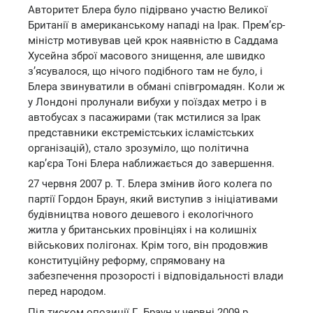
Авторитет Блера було підірвано участю Великої
Британії в американському нападі на Ірак. Прем’єр-
міністр мотивував цей крок наявністю в Саддама
Хусейна зброї масового знищення, але швидко
з’ясувалося, що нічого подібного там не було, і
Блера звинуватили в обмані співгромадян. Коли ж
у Лондоні пролунали вибухи у поїздах метро і в
автобусах з пасажирами (так мстилися за Ірак
представники екстремістських ісламістських
організацій), стало зрозуміло, що політична
кар’єра Тоні Блера наближається до завершення.
27 червня 2007 р. Т. Блера змінив його колега по
партії Гордон Браун, який виступив з ініціативами
будівництва нового дешевого і екологічного
житла у британських провінціях і на колишніх
військових полігонах. Крім того, він продовжив
конституційну реформу, спрямовану на
забезпечення прозорості і відповідальності влади
перед народом.
Під тиском опозиції Г. Браун у червні 2009 р.