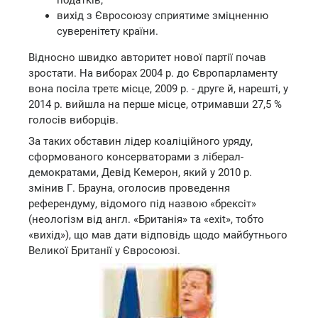
податків;
вихід з Євросоюзу сприятиме зміцненню
суверенітету країни.
Відносно швидко авторитет нової партії почав
зростати. На виборах 2004 р. до Європарламенту
вона посіла третє місце, 2009 р. - друге й, нарешті, у
2014 р. вийшла на перше місце, отримавши 27,5 %
голосів виборців.
За таких обставин лідер коаліційного уряду,
сформованого консерваторами з ліберал-
демократами, Девід Кемерон, який у 2010 р.
змінив Г. Брауна, оголосив проведення
референдуму, відомого під назвою «брексіт»
(неологізм від англ. «Британія» та «exit», тобто
«вихід»), що мав дати відповідь щодо майбутнього
Великої Британії у Євросоюзі.