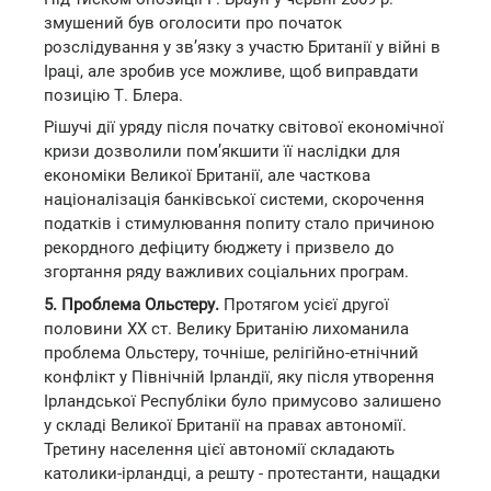
змушений був оголосити про початок
розслідування у зв’язку з участю Британії у війні в
Іраці, але зробив усе можливе, щоб виправдати
позицію Т. Блера.
Рішучі дії уряду після початку світової економічної
кризи дозволили пом’якшити її наслідки для
економіки Великої Британії, але часткова
націоналізація банківської системи, скорочення
податків і стимулювання попиту стало причиною
рекордного дефіциту бюджету і призвело до
згортання ряду важливих соціальних програм.
5. Проблема Ольстеру.
Протягом усієї другої
половини XX ст. Велику Британію лихоманила
проблема Ольстеру, точніше, релігійно-етнічний
конфлікт у Північній Ірландії, яку після утворення
Ірландської Республіки було примусово залишено
у складі Великої Британії на правах автономії.
Третину населення цієї автономії складають
католики-ірландці, а решту - протестанти, нащадки