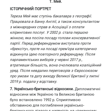
Т. Мей.
ІСТОРИЧНИЙ ПОРТРЕТ
Тереза Мей має ступінь бакалавра з географії.
Працювала в Банку Англії, а також консультантом
з міжнародних справ в Асоціації з оплати
клірингових послуг. У 2002 р. стала першою
жінкою, яка посіла посаду голови консервативної
партії. Перед референдумом виступала проти
«брексіту», проте на посаді прем’єра категорично
відкинула ідею повторного референдуму. Після
парламентських виборів у червні 2017 р.,
втративши більшість, вона очолювала коаліційний
уряд. Після невдалих переговорів з Євросоюзом
про умови та дату виходу Великої Британії у липні
2019 р. подала у відставку.
7. Українсько-британські відносини.
Дипломатичні
відносини між Україною та Великою Британією
було встановлено 1992 р. Сприятливою
обставиною для поглиблення українсько-
британського діалогу є наявність на «туманному