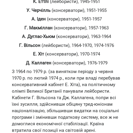
К. Еттлі
(лейбористи), 1945-1951
У. Черчілль
(консерватори), 1951-1955
А. Іден
(консерватори), 1951-1957
Г. Макміллан
(консерватори), 1957-1963
А. Дуглас-Хьюм
(консерватори), 1963-1964
Г. Вільсон
(лейбористи), 1964-1970, 1974-1976
Е. Хіт
(консерватори), 1970-1974
Д. Каллаген
(консерватори), 1976-1979
З 1964 по 1979 р. (за винятком періоду з червня
1970 р. по лютий 1974 р., коли при владі перебував
консервативний кабінет Е. Хіта), на політичному
олімпі Великої Британії панували лейбористи.
Кабінети Г. Вільсона та Дж. Каллагена, попри всі
їхні зусилля, здійснивши обіцяну тред-юніонам
націоналізацію, збільшивши видатки на соціальні
програми і змінивши податкову систему, все ж не
домоглися економічної стабілізації. Країна
втратила свої позиції на світовій арені.