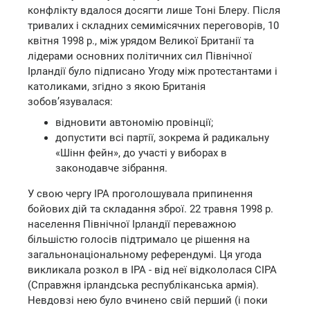
конфлікту вдалося досягти лише Тоні Блеру. Після
тривалих і складних семимісячних переговорів, 10
квітня 1998 р., між урядом Великої Британії та
лідерами основних політичних сил Північної
Ірландії було підписано Угоду між протестантами і
католиками, згідно з якою Британія
зобов’язувалася:
відновити автономію провінції;
допустити всі партії, зокрема й радикальну
«Шінн фейн», до участі у виборах в
законодавче зібрання.
У свою чергу ІРА проголошувала припинення
бойових дій та складання зброї. 22 травня 1998 р.
населення Північної Ірландії переважною
більшістю голосів підтримало це рішення на
загальнонаціональному референдумі. Ця угода
викликала розкол в ІРА - від неї відкололася СІРА
(Справжня ірландська республіканська армія).
Невдовзі нею було вчинено свій перший (і поки