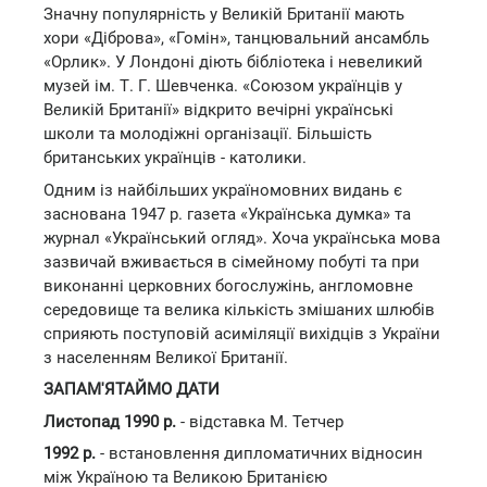
Значну популярність у Великій Британії мають
хори «Діброва», «Гомін», танцювальний ансамбль
«Орлик». У Лондоні діють бібліотека і невеликий
музей ім. Т. Г. Шевченка. «Союзом українців у
Великій Британії» відкрито вечірні українські
школи та молодіжні організації. Більшість
британських українців - католики.
Одним із найбільших україномовних видань є
заснована 1947 р. газета «Українська думка» та
журнал «Український огляд». Хоча українська мова
зазвичай вживається в сімейному побуті та при
виконанні церковних богослужінь, англомовне
середовище та велика кількість змішаних шлюбів
сприяють поступовій асиміляції вихідців з України
з населенням Великої Британії.
ЗАПАМ'ЯТАЙМО ДАТИ
Листопад 1990 р.
- відставка М. Тетчер
1992 р.
- встановлення дипломатичних відносин
між Україною та Великою Британією