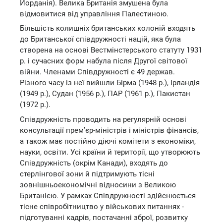
Йорданія). Велика Британія змушена була
відмовитися від управління Палестиною.
Більшість колишніх британських колоній входять
до Британської співдружності націй, яка була
створена на основі Вестмінстерського статуту 1931
р. і сучасних форм набула після Другої світової
війни. Членами Співдружності є 49 держав.
Різного часу із неї вийшли Бірма (1948 р.), Ірландія
(1949 р.), Судан (1956 р.), ПАР (1961 р.), Пакистан
(1972 р.).
Співдружність проводить на регулярній основі
консультації прем’єр-міністрів і міністрів фінансів,
а також має постійно діючі комітети з економіки,
науки, освіти. Усі країни й території, що утворюють
Співдружність (окрім Канади), входять до
стерлінгової зони й підтримують тісні
зовнішньоекономічні відносини з Великою
Британією. У рамках Співдружності здійснюється
тісне співробітництво у військових питаннях -
підготуванні кадрів, постачанні зброї, розвитку