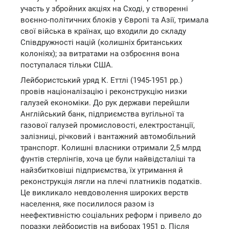
участь у збройних акціях на Сході, у створенні
воєнно-політичних блоків у Європі та Азії, тримала
свої війська в країнах, що входили до складу
Співдружності націй (колишніх британських
колоніях); за витратами на озброєння вона
поступалася тільки США.
Лейбористський уряд К. Еттлі (1945-1951 рр.)
провів націоналізацію і реконструкцію низки
галузей економіки. До рук держави перейшли
Англійський банк, підприємства вугільної та
газової галузей промисловості, електростанції,
залізниці, річковий і вантажний автомобільний
транспорт. Колишні власники отримали 2,5 млрд
фунтів стерлінгів, хоча це були найвідсталіші та
найзбитковіші підприємства, їх утримання й
реконструкція лягли на плечі платників податків.
Це викликало невдоволення широких верств
населення, яке посилилося разом із
неефективністю соціальних реформ і привело до
поразки лейбористів на виборах 1951 р. Після