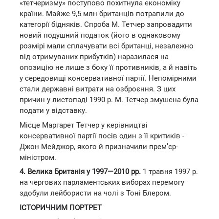
«тетчеризму» поступово похитнула економіку
країни. Майже 9,5 млн британців потрапили до
категорії бідняків. Спроба М. Тетчер запровадити
новий подушний податок (його в однаковому
розмірі мали сплачувати всі британці, незалежно
від отримуваних прибутків) наразилася на
опозицію не лише з боку її противників, а й навіть
у середовищі консервативної партії. Непомірними
стали державні витрати на озброєння. З цих
причин у листопаді 1990 р. М. Тетчер змушена була
подати у відставку.
Місце Маргарет Тетчер у керівництві
консервативної партії посів один з її критиків -
Джон Мейджор, якого й призначили прем’єр-
міністром.
4. Велика Британія у 1997—2010 рр.
1 травня 1997 р.
на чергових парламентських виборах перемогу
здобули лейбористи на чолі з Тоні Блером.
ІСТОРИЧНИМ ПОРТРЕТ