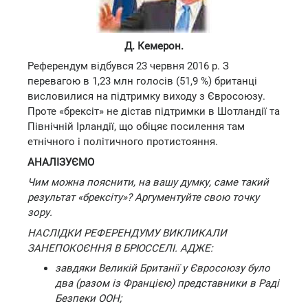
Д. Кемерон.
Референдум відбувся 23 червня 2016 р. З
перевагою в 1,23 млн голосів (51,9 %) британці
висловилися на підтримку виходу з Євросоюзу.
Проте «брексіт» не дістав підтримки в Шотландії та
Північній Ірландії, що обіцяє посилення там
етнічного і політичного протистояння.
АНАЛІЗУЄМО
Чим можна пояснити, на вашу думку, саме такий
результат «брексіту»? Аргументуйте свою точку
зору.
НАСЛІДКИ РЕФЕРЕНДУМУ ВИКЛИКАЛИ
ЗАНЕПОКОЄННЯ В БРЮССЕЛІ. АДЖЕ:
завдяки Великій Британії у Євросоюзу було
два (разом із Францією) представники в Раді
Безпеки ООН;