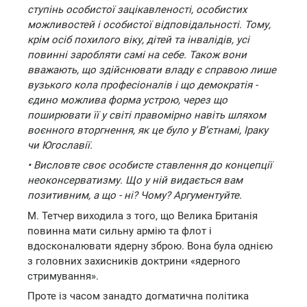
ступінь особистої зацікавленості, особистих
можливостей і особистої відповідальності. Тому,
крім осіб похилого віку, дітей та інвалідів, усі
повинні заробляти самі на себе. Також вони
вважають, що здійснювати владу є справою лише
вузького кола професіоналів і що демократія -
єдино можлива форма устрою, через що
поширювати її у світі правомірно навіть шляхом
воєнного вторгнення, як це було у В’єтнамі, Іраку
чи Югославії.
• Висловте своє особисте ставлення до концепції
неоконсерватизму. Що у ній видається вам
позитивним, а що - ні? Чому? Аргументуйте.
М. Тетчер виходила з того, що Велика Британія
повинна мати сильну армію та флот і
вдосконалювати ядерну зброю. Вона була однією
з головних захисників доктрини «ядерного
стримування».
Проте із часом занадто догматична політика