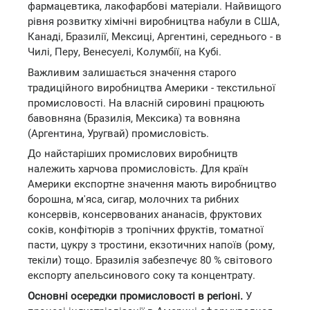
фармацевтика, лакофарбові матеріали. Найвищого
рівня розвитку хімічні виробництва набули в США,
Канаді, Бразилії, Мексиці, Аргентині, середнього - в
Чилі, Перу, Венесуелі, Колумбії, на Кубі.
Важливим залишається значення старого
традиційного виробництва Америки - текстильної
промисловості. На власній сировині працюють
бавовняна (Бразилія, Мексика) та вовняна
(Аргентина, Уругвай) промисловість.
До найстаріших промислових виробництв
належить харчова промисловість. Для країн
Америки експортне значення мають виробництво
борошна, м'яса, сигар, молочних та рибних
консервів, консервованих ананасів, фруктових
соків, конфітюрів з тропічних фруктів, томатної
пасти, цукру з тростини, екзотичних напоїв (рому,
текіли) тощо. Бразилія забезпечує 80 % світового
експорту апельсинового соку та концентрату.
Основні осередки промисловості в регіоні.
У