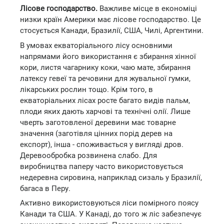
Лісове господарство.
Важливе місце в економіці
низки країн Америки має лісове господарство. Це
стосується Канади, Бразилії, США, Чилі, Аргентини.
В умовах екваторіального лісу основними
напрямами його використання є збирання хінної
кори, листя чагарнику коки, чаю мате, збирання
латексу гевеї та речовини для жувальної гумки,
лікарських рослин тощо. Крім того, в
екваторіальних лісах росте багато видів пальм,
плоди яких дають харчові та технічні олії. Лише
чверть заготовленої деревини має товарне
значення (заготівля цінних порід дерев на
експорт), інша - споживається у вигляді дров.
Деревообробка розвинена слабо. Для
виробництва паперу часто використовується
недеревна сировина, наприклад сизаль у Бразилії,
багаса в Перу.
Активно використовуються ліси помірного поясу
Канади та США. У Канаді, до того ж ліс забезпечує