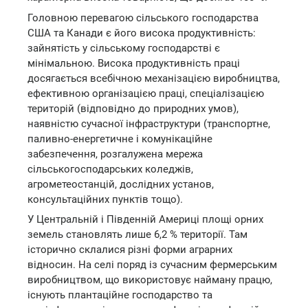
Головною перевагою сільського господарства
США та Канади є його висока продуктивність:
зайнятість у сільському господарстві є
мінімальною. Висока продуктивність праці
досягається всебічною механізацією виробництва,
ефективною організацією праці, спеціалізацією
територій (відповідно до природних умов),
наявністю сучасної інфраструктури (транспортне,
паливно-енергетичне і комунікаційне
забезпечення, розгалужена мережа
сільськогосподарських коледжів,
агрометеостанцій, дослідних установ,
консультаційних пунктів тощо).
У Центральній і Південній Америці площі орних
земель становлять лише 6,2 % території. Там
історично склалися різні форми аграрних
відносин. На селі поряд із сучасним фермерським
виробництвом, що використовує найману працю,
існують плантаційне господарство та