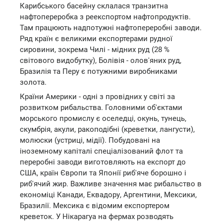
Карибського басейну склалася транзитна
нафтопереробка з реекспортом нафтопродуктів.
Там працюють надпотужні нафтопереробні заводи.
Ряд країн є великими експортерами рудної
сировини, зокрема Чилі - мідних руд (28 %
світового видобутку), Болівія - олов'яних руд,
Бразилія та Перу є потужними виробниками
золота.
Країни Америки - одні з провідних у світі за
розвитком рибальства. Головними об'єктами
морського промислу є оселедці, окунь, тунець,
скумбрія, акули, ракоподібні (креветки, лангусти),
молюски (устриці, мідії). Побудовані на
іноземному капіталі спеціалізований флот та
переробні заводи виготовляють на експорт до
США, країн Європи та Японії риб'яче борошно і
риб'ячий жир. Важливе значення має рибальство в
економіці Канади, Еквадору, Аргентини, Мексики,
Бразилії. Мексика є відомим експортером
креветок. У Нікарагуа на фермах розводять