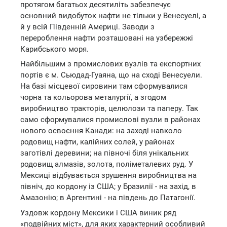
протягом багатьох десятиліть забезпечує
основний видобуток нафти не тільки у Венесуелі, а
й у всій Південній Америці. Заводи з
перероблення нафти розташовані на узбережжі
Карибського моря.
Найбільшим з промислових вузлів та експортних
портів є м. Сьюдад-Гуаяна, що на сході Венесуели.
На базі місцевої сировини там сформувалися
чорна та кольорова металургії, а згодом
виробництво тракторів, целюлози та паперу. Так
само сформувалися промислові вузли в районах
нового освоєння Канади: на заході навколо
родовищ нафти, калійних солей, у районах
заготівлі деревини; на півночі біля унікальних
родовищ алмазів, золота, поліметалевих руд. У
Мексиці відбувається зрушення виробництва на
північ, до кордону із США; у Бразилії - на захід, в
Амазонію; в Аргентині - на південь до Патагонії.
Уздовж кордону Мексики і США виник ряд
«подвійних міст», для яких характерний особливий