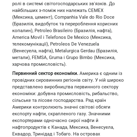
ролі в системі світогосподарських зв'язків. До
найбільших з-поміж них належать CEMEX
(Мексика, цемент), Companhia Vale do Rio Doce
(Бразилія, видобуток та перероблення корисних
копалин), Petroleo Brasileiro (Бразилія, нафта),
America Movil і Telefonos De Mexico (Мексика,
телекомунікації), Petroleos De Venezuela
(Венесуела, нафта), Metalurgica Gerdau (Бразилія,
метали), FEMSA, Gruma і Grupo Bimbo (Мексика,
харчова промисловість).
Первинний сектор економіки.
Америка є одним із
провідних сировинних регіонів світу. У ній широко
представлено виробництва первинного сектору
економіки: добувна промисловість, рибальство,
сільське та лісове господарства. Ряд країн
Америки контролюють значні світові обсяги
експорту нафти, скрапленого газу. Значними
експортерами одночасно сирої нафти й
нафтопродуктів є Канада, Мексика, Венесуела,
Еквадор, Тринідад і Тобаго. На островах