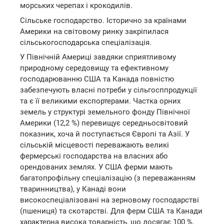
морських черепах і крокодилів.
Сільське господарство. Історично за країнами
Америки на світовому ринку закріпилася
сільськогосподарська спеціалізація.
У Північній Америці завдяки сприятливому
природному середовищу та ефективному
господарюванню США та Канада повністю
забезпечують власні потреби у сільгосппродукції
та є її великими експортерами. Частка орних
земель у структурі земельного фонду Північної
Америки (12,2 %) перевищує середньосвітовий
показник, хоча й поступається Європі та Азії. У
сільській місцевості переважають великі
фермерські господарства на власних або
орендованих землях. У США ферми мають
багатопрофільну спеціалізацію (з переважанням
тваринництва), у Канаді вони
високоспеціалізовані на зерновому господарстві
(пшениця) та скотарстві. Для ферм США та Канади
характерна висока товарність, що досягає 100 %.