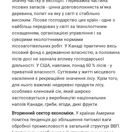
значну частку в експорті. Переважна частина
лісових запасів - цінна довговолокниста м'яка
деревина, попит на яку у світі є стабільно
високим. Лісове господарство цих країн - одне з
найбільш передових у світі за технологічним
оснащенням, організацією управління і за
суворими екологічними нормами
лісозаготівельних робіт. У Канаді практично весь
лісовий фонд є державною власністю, а половина
лісів досі не зазнала впливу господарської
діяльності. У США, навпаки, понад 60 % лісів - у
приватній власності. Суттєвим у житті місцевого
населення є рекреаційне значення лісу. Крім того,
для нього важливі недеревні продукти лісу,
особливо кленовий сік, який широко
застосовується у виробництві національних
напоїв Канади, гриби, ягоди, дикі фрукти.
Вторинний сектор економіки.
У країнах Америки
помітна тенденція до збільшення питомої ваги
обробної промисловості в загальній структурі ВВП.