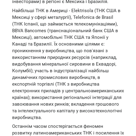
інвесторами) в регіоні є Мексика і Бразилія.
Найбільші ТНК в Америці - Elektrisola (ТНК США в
Мексиці у сфері металургії), Telefonica de Brasil
(ТНК Іспанії, що займається телекомунікаціями),
BBVA Bancomes (транснаціональний банк США в
Мексиці), автомобільні ТНК США та Японії у
Канаді та Бразилії. Їх основними цілями є:
проникнення у виробництва, що пов'язані з
використанням природних ресурсів (наприклад,
видобування мінеральної сировини в Еквадорі,
Колумбії); участь в індустріалізації найбільш
динамічних промислових виробництв, в
експортній торгівлі (ТНК з виробництва
електронних приладів у центральноамериканських
країнах); використання регіональної інтеграції для
завоювання нових ринків; вкладення грошового
та інтелектуального капіталу у високотехнологічні
виробництва.
Останнім часом спостерігається феномен
розвитку латиноамериканських ТНК і посилення їх