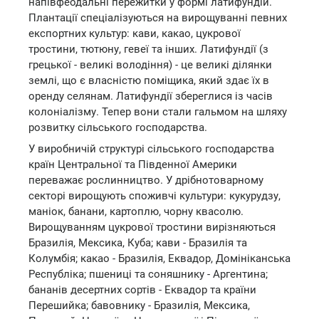
напівфеодальні пережитки у формі латифундій.
Плантації спеціалізуються на вирощуванні певних
експортних культур: кави, какао, цукрової
тростини, тютюну, гевеї та інших. Латифундії (з
грецької - великі володіння) - це великі ділянки
землі, що є власністю поміщика, який здає їх в
оренду селянам. Латифундії збереглися із часів
колоніалізму. Тепер вони стали гальмом на шляху
розвитку сільського господарства.
У виробничій структурі сільського господарства
країн Центральної та Південної Америки
переважає рослинництво. У дрібнотоварному
секторі вирощують споживчі культури: кукурудзу,
маніок, банани, картоплю, чорну квасолю.
Вирощуванням цукрової тростини вирізняються
Бразилія, Мексика, Куба; кави - Бразилія та
Колумбія; какао - Бразилія, Еквадор, Домініканська
Республіка; пшениці та соняшнику - Аргентина;
бананів десертних сортів - Еквадор та країни
Перешийка; бавовнику - Бразилія, Мексика,