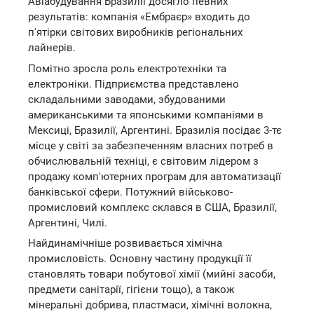
Авіабудування Бразилії досягло певних
результатів: компанія «Ембраєр» входить до
п'ятірки світових виробників регіональних
лайнерів.
Помітно зросла роль електротехніки та
електроніки. Підприємства представлено
складальними заводами, збудованими
американськими та японськими компаніями в
Мексиці, Бразилії, Аргентині. Бразилія посідає 3-тє
місце у світі за забезпеченням власних потреб в
обчислювальній техніці, є світовим лідером з
продажу комп'ютерних програм для автоматизації
банківської сфери. Потужний військово-
промисловий комплекс склався в США, Бразилії,
Аргентині, Чилі.
Найдинамічніше розвивається хімічна
промисловість. Основну частину продукції її
становлять товари побутової хімії (мийні засоби,
предмети санітарії, гігієни тощо), а також
мінеральні добрива, пластмаси, хімічні волокна,