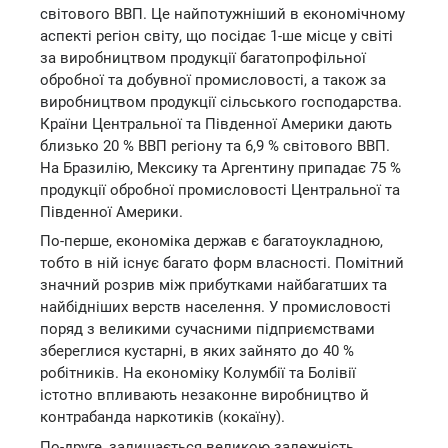
світового ВВП. Це найпотужніший в економічному
аспекті регіон світу, що посідає 1-ше місце у світі
за виробництвом продукції багатопрофільної
обробної та добувної промисловості, а також за
виробництвом продукції сільського господарства.
Країни Центральної та Південної Америки дають
близько 20 % ВВП регіону та 6,9 % світового ВВП.
На Бразилію, Мексику та Аргентину припадає 75 %
продукції обробної промисловості Центральної та
Південної Америки.
По-перше, економіка держав є багатоукладною,
тобто в ній існує багато форм власності. Помітний
значний розрив між прибутками найбагатших та
найбідніших верств населення. У промисловості
поряд з великими сучасними підприємствами
збереглися кустарні, в яких зайнято до 40 %
робітників. На економіку Колумбії та Болівії
істотно впливають незаконне виробництво й
контрабанда наркотиків (кокаїну).
По-друге, залишається великою залежність