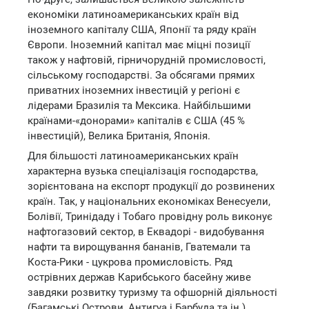
економіки латиноамериканських країн від
іноземного капіталу США, Японії та ряду країн
Європи. Іноземний капітал має міцні позиції
також у нафтовій, гірничорудній промисловості,
сільському господарстві. За обсягами прямих
приватних іноземних інвестицій у регіоні є
лідерами Бразилія та Мексика. Найбільшими
країнами-«донорами» капіталів є США (45 %
інвестицій), Велика Британія, Японія.
Для більшості латиноамериканських країн
характерна вузька спеціалізація господарства,
зорієнтована на експорт продукції до розвинених
країн. Так, у національних економіках Венесуели,
Болівії, Тринідаду і Тобаго провідну роль виконує
нафтогазовий сектор, в Еквадорі - видобування
нафти та вирощування бананів, Гватемали та
Коста-Рики - цукрова промисловість. Ряд
острівних держав Карибського басейну живе
завдяки розвитку туризму та офшорній діяльності
(Багамські Острови, Антигуа і Барбуда та ін.).