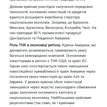
Деяким країнам унаслідок залучення передових
технологій, іноземних інвестицій та кредитів
вдалося розширити виробничу структуру
національних економік. Зокрема, це Бразилія,
Мексика, Аргентина, Венесуела, Колумбія, Чилі. На
них припадає 80 % промислової продукції
Центральної та Південної Америки.
Роль ТНК в економіці регіону.
Країни Америки, які
динамічно розвиваються, привертають увагу
багатьох міжнародних компаній. Основними
інвесторами в регіоні є ТНК США та країн ЄС.
Однак нині спостерігається певне зменшення
інвестиційної привабливості країн Америки через
посилення уваги інвесторів до країн Азії та
Африки. У деяких країнах обсяг інвестицій
зменшився через жорсткі законодавчі обмеження
щодо залучення іноземного капіталу в
національну економіку. Найбільшими країнами-
реципієнтами (так само, як і країнами-