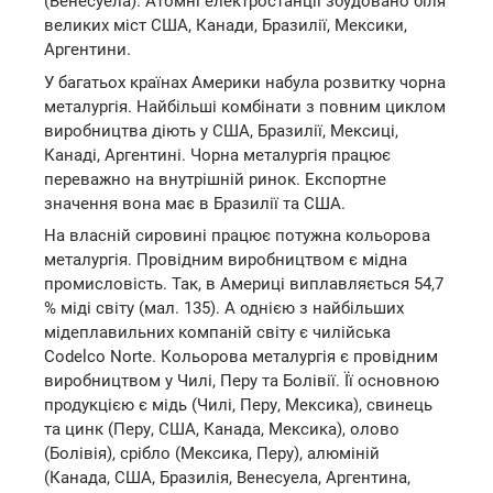
(Венесуела). Атомні електростанції збудовано біля
великих міст США, Канади, Бразилії, Мексики,
Аргентини.
У багатьох країнах Америки набула розвитку чорна
металургія. Найбільші комбінати з повним циклом
виробництва діють у США, Бразилії, Мексиці,
Канаді, Аргентині. Чорна металургія працює
переважно на внутрішній ринок. Експортне
значення вона має в Бразилії та США.
На власній сировині працює потужна кольорова
металургія. Провідним виробництвом є мідна
промисловість. Так, в Америці виплавляється 54,7
% міді світу (мал. 135). А однією з найбільших
мідеплавильних компаній світу є чилійська
Codelco Norte. Кольорова металургія є провідним
виробництвом у Чилі, Перу та Болівії. Її основною
продукцією є мідь (Чилі, Перу, Мексика), свинець
та цинк (Перу, США, Канада, Мексика), олово
(Болівія), срібло (Мексика, Перу), алюміній
(Канада, США, Бразилія, Венесуела, Аргентина,