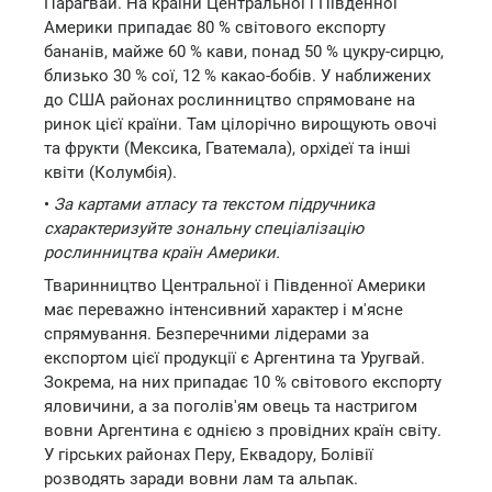
Парагвай. На країни Центральної і Південної
Америки припадає 80 % світового експорту
бананів, майже 60 % кави, понад 50 % цукру-сирцю,
близько 30 % сої, 12 % какао-бобів. У наближених
до США районах рослинництво спрямоване на
ринок цієї країни. Там цілорічно вирощують овочі
та фрукти (Мексика, Гватемала), орхідеї та інші
квіти (Колумбія).
•
За картами атласу та текстом підручника
схарактеризуйте зональну спеціалізацію
рослинництва країн Америки.
Тваринництво Центральної і Південної Америки
має переважно інтенсивний характер і м'ясне
спрямування. Безперечними лідерами за
експортом цієї продукції є Аргентина та Уругвай.
Зокрема, на них припадає 10 % світового експорту
яловичини, а за поголів'ям овець та настригом
вовни Аргентина є однією з провідних країн світу.
У гірських районах Перу, Еквадору, Болівії
розводять заради вовни лам та альпак.