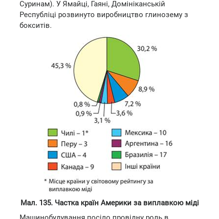
Суринам). У Ямайці, Гаяні, Домініканській
Республіці розвинуто виробництво глинозему з
бокситів.
Мал. 135. Частка країн Америки за виплавкою міді
Машинобудування посіло провідну роль в