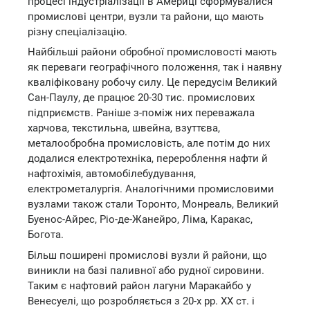
процесі індустріалізації в Америці сформувалися
промислові центри, вузли та райони, що мають
різну спеціалізацію.
Найбільші райони обробної промисловості мають
як переваги географічного положення, так і наявну
кваліфіковану робочу силу. Це передусім Великий
Сан-Паулу, де працює 20-30 тис. промислових
підприємств. Раніше з-поміж них переважала
харчова, текстильна, швейна, взуттєва,
металообробна промисловість, але потім до них
додалися електротехніка, перероблення нафти й
нафтохімія, автомобілебудування,
електрометалургія. Аналогічними промисловими
вузлами також стали Торонто, Монреаль, Великий
Буенос-Айрес, Ріо-де-Жанейро, Ліма, Каракас,
Богота.
Більш поширені промислові вузли й райони, що
виникли на базі паливної або рудної сировини.
Таким є нафтовий район лагуни Маракайбо у
Венесуелі, що розробляється з 20-х рр. XX ст. і