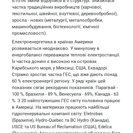
Істотні зміни відбулися в її структурі: знизилася
частка традиційних виробництв (харчової,
текстильної, швейної, взуттєвої, деревообробної),
зросла - нових (металургії, металообробки,
машинобудування, біотехнології, хімічної
промисловості).
Електроенергетика в країнах Америки
розвивається неоднаково. У минулому в
енергобалансі переважали теплові електростанції.
Їх частка донині є високою на островах
Карибського моря, у Мексиці, США, Еквадорі.
Стрімко зростає частка ГЕС, що вже дають понад
60 % електроенергії регіону. У ряді країн цей
показник сягає рекордних показників: Парагвай -
100 %, Бразилія - 89 %, Венесуела - 69%, Канада - 63
%. З 20 найпотужніших ГЕС світу половина працює
в Америці. На материках працюють найбільші
гідрогенерувальні компанії світу: Eletrobas
(Бразилія), Hydro-Quebec та ВС Hydro (Канада),
USCE та US Bureau of Reclamation (США), Edelca