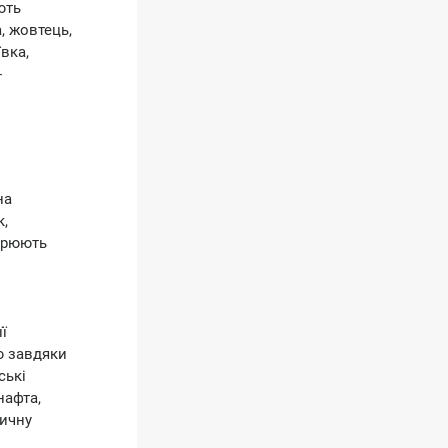
ють
, жовтець,
вка,
-
на
к,
ворюють
ї
ю завдяки
ські
нафта,
тичну