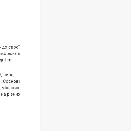
 до своєї
 утворюють
дні та
, липа,
и. Соснові
в мішаних
 на різних