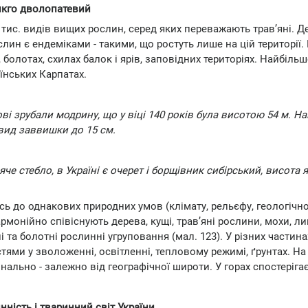
нкго дволопатевий
ис. видів вищих рослин, серед яких переважають трав’яні. Де
слин є ендеміками - такими, що ростуть лише на цій території
, болотах, схилах балок і ярів, заповідних територіях. Найбільш
аїнських Карпатах.
ві зрубали модрину, що у віці 140 років була висотою 54 м. Н
 вид заввишки до 15 см.
стебло, в Україні є очерет і борщівник сибірський, висота я
сь до однакових природних умов (клімату, рельєфу, геологічно
армонійно співіснують дерева, кущі, трав’яні рослини, мохи, л
і та болотні рослинні угруповання (мал. 123). У різних частина
ями у зволоженні, освітленні, тепловому режимі, ґрунтах. На
льно - залежно від географічної широти. У горах спостеріга
нність і тваринний світ України