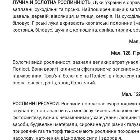
ЛУЧНА Й БОЛОТНА РОСЛИННІСТЬ.
Луки України є справ
заплавні, суходільні та гірські. Найпоширенішими є за
щавель, деревій, вівсяниця, мітлиця, келерія. На суходіл
біловус. Гірські луки вкривають карпатські полонини (ма
костриця, біловус, щучник, конюшина, арніка, тирлич, зоз
Мал.
Мал. 128. Гі
Болотні види рослинності зазнали великих втрат унасл
Поліссі. Вони вкриті килимом сфагнових чи зелених мохі
підмаренник. Трав’яні болота є на Поліссі, в лісостепу 
осока, очерет, рогіз, хвощ болотяний.
Мал. 12
РОСЛИННІ РЕСУРСИ.
Рослини повсякчас супроводжують 
існування, постачаючи в атмосферу кисень. Засвоюючи 
фотосинтезу, вони є незамінними у харчуванні людини т
засоби, будівельні матеріали, сировина для різних галуз
природний газ та торф також мають рослинне походженн
насолоду, натхнення, відновлює сили і здоров’я.