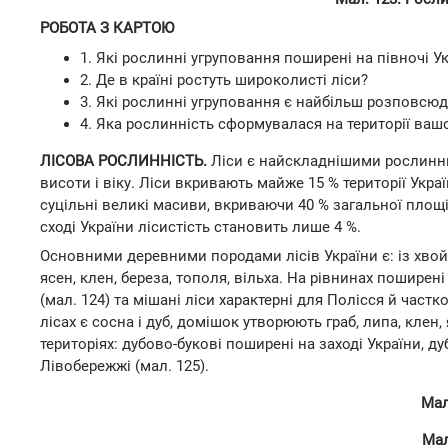
РОБОТА З КАРТОЮ
1. Які рослинні угруповання поширені на півночі Укра
2. Де в країні ростуть широколисті ліси?
3. Які рослинні угруповання є найбільш розповсюд
4. Яка рослинність сформувалася на території вашо
ЛІСОВА РОСЛИННІСТЬ.
Ліси є найскладнішими рослинн
висоти і віку. Ліси вкривають майже 15 % території Украї
суцільні великі масиви, вкриваючи 40 % загальної площі в
сході України лісистість становить лише 4 %.
Основними деревними породами лісів України є: із хвойних
ясен, клен, береза, тополя, вільха. На рівнинах поширені
(мал. 124) та мішані ліси характерні для Полісся й част
лісах є сосна і дуб, домішок утворюють граб, липа, клен
територіях: дубово-букові поширені на заході України, д
Лівобережжі (мал. 125).
Мал
Мал