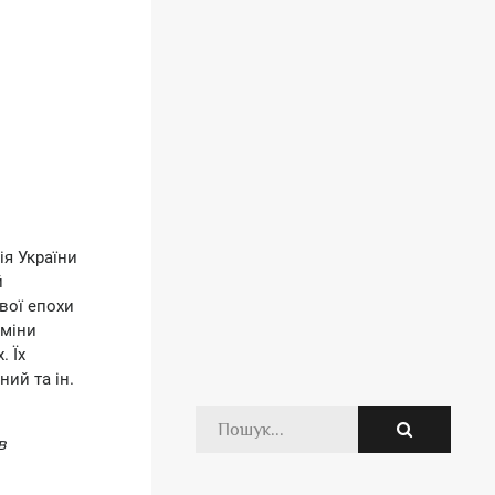
ія України
й
вої епохи
зміни
. Їх
ий та ін.
в