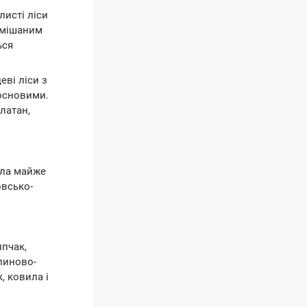
листі ліси
а мішаним
ься
еві ліси з
сосновими.
латан,
ала майже
овсько-
ипчак,
линово-
, ковила і