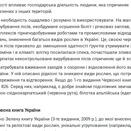
сті впливає господарська діяльність людини, яка спричиняє
зених з інших територій.
необхідність ощадливо і розумно їх використовувати. На жал
ування лісів, необдумане осушення боліт і річкових заплав,
мплексів гірничодобувними роботами та промисловими відхо
ь, зникнення багатьох видів рослин в Україні. Це, своєю чер
я лісів призвело до зменшення здатності ґрунтів утримувати 
зміни і в кліматі: влітку посилилася спека, почастішали зливо
Карпатах неконтрольоване вирубування лісів спричиняє ще й зс
затребувала вживання заходів з охорони і відновлення його в
раїни. У ній описано рідкісні та зникаючі види рослин, що пот
береження та відтворення. Якщо до 1-го видання Червоної кни
же 826. Серед них, наприклад, є добре знайомі підсніжник звича
н східнокарпатський (червона рута), білотка альпійська (еде
вона книга України
Зелену книгу України (3-тє видання, 2009 р.), до якої внесен
ні та реліктові види рослин, унікальні угруповання (наприкла