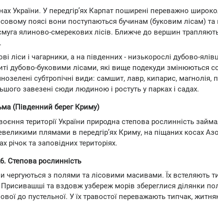
нах України. У передгір’ях Карпат поширені переважно широко
у лісовому поясі вони поступаються бучинам (буковим лісам) т
 смуга ялиново-смерекових лісів. Ближче до вершин трапляют
.
і ліси і чагарники, а на південних - низькорослі дубово-ялівц
иті дубово-буковими лісами, які вище подекуди змінюються 
озелені субтропічні види: самшит, лавр, кипарис, магнолія, п
ьшого завезені сюди людиною і ростуть у парках і садах.
ьма (Південний берег Криму)
воєння території України природна степова рослинність займ
невеликими плямами в передгір’ях Криму, на піщаних косах Аз
х річок та заповідних територіях.
6. Степова рослинність
ни чергуються з полями та лісовими масивами. Їх встеляють т
На Присивашші та вздовж узбереж морів збереглися ділянки по
ової до пустельної. У їх травостої переважають типчак, житняк