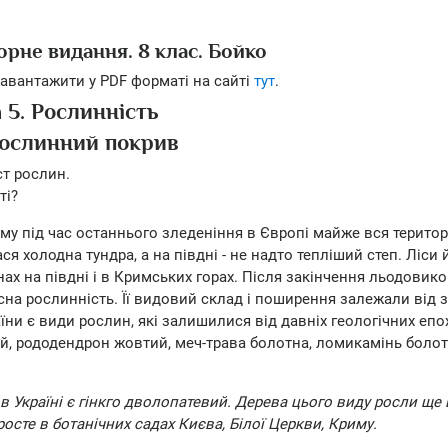
орне видання. 8 клас. Бойко
авантажити у PDF форматі на сайті
тут
.
 5. Рослинність
 Рослинний покрив
ст рослин.
ті?
ому під час останнього зледеніння в Європі майже вся територ
я холодна тундра, а на півдні - не надто тепліший степ. Ліси 
х на півдні і в Кримських горах. Після закінчення льодовико
на рослинність. Її видовий склад і поширення залежали від 
ни є види рослин, які залишилися від давніх геологічних епох
ий, рододендрон жовтий, меч-трава болотна, ломикамінь болотн
в Україні є гінкго дволопатевий. Дерева цього виду росли ще 
росте в ботанічних садах Києва, Білої Церкви, Криму.