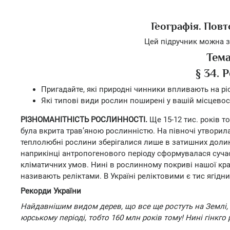
Географія. Повт
Цей підручник можна з
Тема
§ 34.
Пригадайте, які природні чинники впливають на рі
Які типові види рослин поширені у вашій місцевос
РІЗНОМАНІТНІСТЬ РОСЛИННОСТІ.
Ще 15-12 тис. років т
була вкрита трав’яною рослинністю. На півночі утворилас
теплолюбні рослини зберігалися лише в затишних долина
наприкінці антропогенового періоду сформувалася сучас
кліматичних умов. Нині в рослинному покриві нашої краї
називають реліктами. В Україні реліктовими є тис ягідн
Рекорди України
Найдавнішим видом дерев, що все ще ростуть на Землі, 
юрському періоді, тобто 160 млн років тому! Нині гінкго 