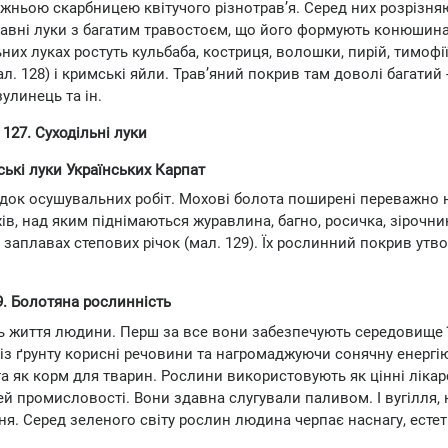
жньою скарбницею квітучого різнотрав’я. Серед них розрізня
плавні луки з багатим травостоєм, що його формують конюшина
ьних луках ростуть кульбаба, костриця, волошки, пирій, тимофії
л. 128) і кримські яйли. Трав’яний покрив там доволі багатий 
улинець та ін.
 127. Суходільні луки
рські луки Українських Карпат
ідок осушувальних робіт. Мохові болота поширені переважно 
в, над яким піднімаються журавлина, багно, росичка, зірочни
та заплавах степових річок (мал. 129). Їх рослинний покрив ут
9. Болотяна рослинність
життя людини. Перш за все вони забезпечують середовище ї
із ґрунту корисні речовини та нагромаджуючи сонячну енергі
а як корм для тварин. Рослини використовують як цінні лікар
ей промисловості. Вони здавна слугували паливом. І вугілля, 
я. Серед зеленого світу рослин людина черпає наснагу, есте