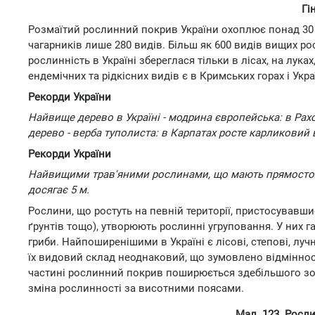
Гі
Розмаїтий рослинний покрив України охоплює понад 30 т
чагарників лише 280 видів. Більш як 600 видів вищих ро
рослинність в Україні збереглася тільки в лісах, на луках
ендемічних та рідкісних видів є в Кримських горах і Укр
Рекорди України
Найвище дерево в Україні - модрина європейська: в Рахо
дерево - верба туполиста: в Карпатах росте карликовий
Рекорди України
Найвищими трав'яними рослинами, що мають прямостояче 
досягає 5 м.
Рослини, що ростуть на певній території, пристосувавши
ґрунтів тощо), утворюють рослинні угруповання. У них г
гриби. Найпоширенішими в Україні є лісові, степові, лучн
їх видовий склад неоднаковий, що зумовлено відмінност
частині рослинний покрив поширюється здебільшого зона
зміна рослинності за висотними поясами.
Мал. 123. Росли