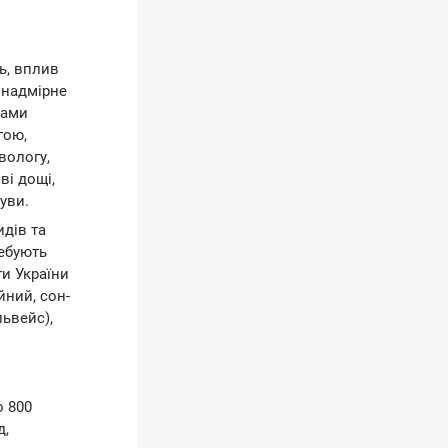
ь, вплив
 надмірне
дами
гою,
вологу,
ві дощі,
уви.
идів та
ребують
ги України
йний, сон-
львейс),
о 800
д,