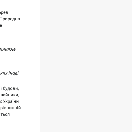
рев і
. Природна
е
айнижче
ких іноді
ї будови,
ишайники,
х України
 рівнинній
ється