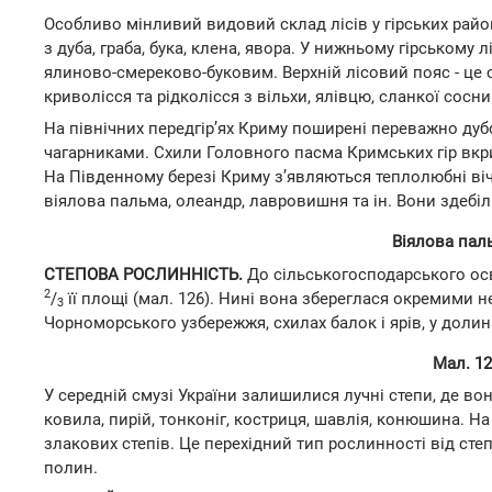
Особливо мінливий видовий склад лісів у гірських райо
з дуба, граба, бука, клена, явора. У нижньому гірськом
ялиново-смереково-буковим. Верхній лісовий пояс - це
криволісся та рідколісся з вільхи, ялівцю, сланкої сосни
На північних передгір’ях Криму поширені переважно дубов
чагарниками. Схили Головного пасма Кримських гір вкр
На Південному березі Криму з’являються теплолюбні вічн
віялова пальма, олеандр, лавровишня та ін. Вони здебіл
Віялова пал
СТЕПОВА РОСЛИННІСТЬ.
До сільськогосподарського ос
2
/
її площі (мал. 126). Нині вона збереглася окремими 
3
Чорноморського узбережжя, схилах балок і ярів, у долина
Мал. 12
У середній смузі України залишилися лучні степи, де во
ковила, пирій, тонконіг, костриця, шавлія, конюшина. 
злакових степів. Це перехідний тип рослинності від степ
полин.