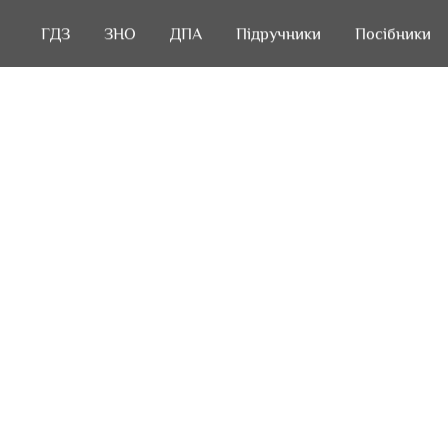
ГДЗ
ГДЗ
ЗНО
ЗНО
ДПА
ДПА
Підручники
Підручники
Посібники
Посібники