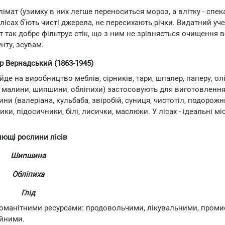
імат (узимку в них легше переноситься мороз, а влітку - спека
лісах б’ють чисті джерела, не пересихають річки. Видатний уч
так добре фільтрує стік, що з ним не зрівняється очищення в
нту, зсувам.
 Вернадський (1863-1945)
е на виробництво меблів, сірників, тари, шпалер, паперу, олі
, малини, шипшини, обліпихи) застосовують для виготовлення 
и (валеріана, кульбаба, звіробій, суниця, чистотіл, подорожн
ники, підосичники, білі, лисички, маслюки. У лісах - ідеальні мі
лющі рослини лісів
Шипшина
Обліпиха
Глід
номанітними ресурсами: продовольчими, лікувальними, пром
ійними.