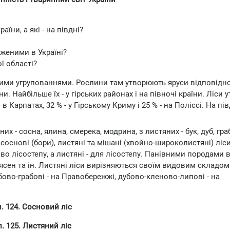
їни, а які - на півдні?
женими в Україні?
ї області?
ими угрупованнями. Рослини там утворюють яруси відповідно
ни. Найбільше їх - у гірських районах і на півночі країни. Ліси
 Карпатах, 32 % - у Гірському Криму і 25 % - на Поліссі. На пів
 - сосна, ялина, смерека, модрина, з листяних - бук, дуб, граб
 соснові (бори), листяні та мішані (хвойно-широколистяні) ліс
ково лісостепу, а листяні - для лісостепу. Панівними породами 
, ясен та ін. Листяні ліси вирізняються своїм видовим складом
убово-грабові - на Правобережжі, дубово-кленово-липові - на
. 124. Сосновий ліс
. 125. Листяний ліс