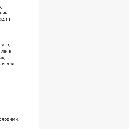
),
ений
оди в
вців,
ліків.
ик,
сця для
исловими,