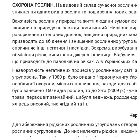
ОХОРОНА РОСЛИН.
На видовий склад сучасної рослинно
зникнення одних видів рослин та поширення нових, заве
Важливість рослин у природі та житті людини зумовлює 
людини на природу не завжди позитивний. Нищівне вируб
розорювання степових ділянок, нищення природних ко
призводять до збіднення і знищення рослинних угрупован
спричиняє інші негативні наслідки. Зокрема, вирубуванн
обміління річок, висихання джерел і криниць. Відбулися 
що призводять до паводків на річках. А в Українських 
Незворотність негативних процесів у рослинному світі 
угруповань. Так, у 1980 р. було видано Червону книгу Ук
особливої охорони, місця їх поширення, заходи для їх з
було занесено 150 видів рослин, то до 3-го (2009 р.) - у
трава, первоцвіт звичайний, цибуля ведмежа, рододендро
ялівець високий, тис ягідний та ін.
Чер
Для збереження рідкісних рослинних угруповань створено 
рослинних угруповань. До них належать рідкісні, ендеміч