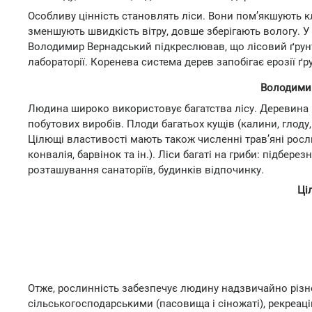
Особливу цінність становлять ліси. Вони пом’якшують кл
зменшують швидкість вітру, довше зберігають вологу. У 
Володимир Вернадський підкреслював, що лісовий ґрунт 
лабораторії. Коренева система дерев запобігає ерозії ґру
Володимир
Людина широко використовує багатства лісу. Деревина йд
побутових виробів. Плоди багатьох кущів (калини, глоду
Цілющі властивості мають також численні трав’яні рослин
конвалія, барвінок та ін.). Ліси багаті на гриби: підберез
розташування санаторіїв, будинків відпочинку.
Ці
Отже, рослинність забезпечує людину надзвичайно різ
сільськогосподарськими (пасовища і сіножаті), рекреац