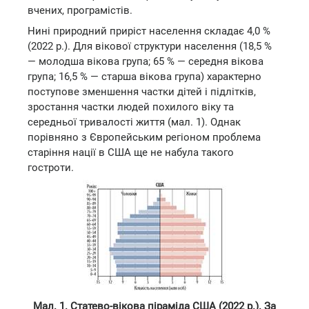
вчених, програмістів.
Нині природний приріст населення складає 4,0 %
(2022 р.). Для вікової структури населення (18,5 %
— молодша вікова група; 65 % — середня вікова
група; 16,5 % — старша вікова група) характерно
поступове зменшення частки дітей і підлітків,
зростання частки людей похилого віку та
середньої тривалості життя (мал. 1). Однак
порівняно з Європейським регіоном проблема
старіння нації в США ще не набула такого
гостроти.
Мал. 1. Статево-вікова піраміда США (2022 р.). За