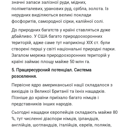
значні запаси залізної руди, мідних,
поліметалевих, уранових руд, срібла, золота. Із
нерудних виділяються великі поклади
фосфоритів, самородної сірки, калійної солі.
До природних багатств у країні ставляться дуже
дбайливо. У США багато природоохоронних
територій, адже саме тут наприкінці XIX ст. були
створені перші у світі національні природні парки.
Загалом мережа природоохоронних територій у
країні займає площу майже 50 млн га.
5. Працересурсний потенціал. Система
розселення.
Первісне ядро американської нації складалося з
вихідців із Великої Британії та їхніх нащадків.
Пізніше до країни приїхало багато німців і
представників інших народів.
Сьогодні нащадки європейців складають майже 80
%, тут численні діаспори німців, ірландців,
англійців, шотландців, італійців, євреїв, поляків,