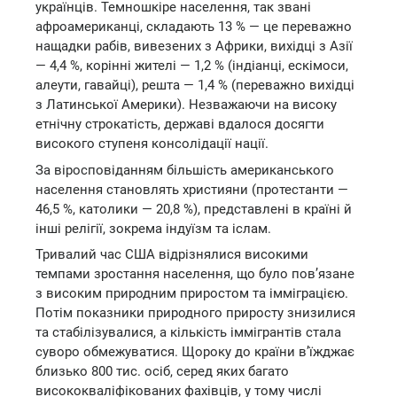
українців. Темношкіре населення, так звані
афроамериканці, складають 13 % — це переважно
нащадки рабів, вивезених з Африки, вихідці з Азії
— 4,4 %, корінні жителі — 1,2 % (індіанці, ескімоси,
алеути, гавайці), решта — 1,4 % (переважно вихідці
з Латинської Америки). Незважаючи на високу
етнічну строкатість, державі вдалося досягти
високого ступеня консолідації нації.
За віросповіданням більшість американського
населення становлять християни (протестанти —
46,5 %, католики — 20,8 %), представлені в країні й
інші релігії, зокрема індуїзм та іслам.
Тривалий час США відрізнялися високими
темпами зростання населення, що було пов’язане
з високим природним приростом та імміграцією.
Потім показники природного приросту знизилися
та стабілізувалися, а кількість іммігрантів стала
суворо обмежуватися. Щороку до країни в’їжджає
близько 800 тис. осіб, серед яких багато
висококваліфікованих фахівців, у тому числі