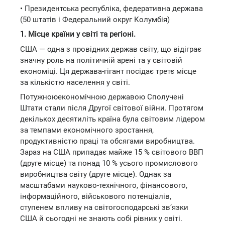
• Президентська республіка, федеративна держава
(50 штатів і Федеральний округ Колумбія)
1. Місце країни у світі та регіоні.
США — одна з провідних держав світу, що відіграє
значну роль на політичній арені та у світовій
економіці. Ця держава-гігант посідає третє місце
за кількістю населення у світі.
Потужноюекономічною державою Сполучені
Штати стали після Другої світової війни. Протягом
декількох десятиліть країна була світовим лідером
за темпами економічного зростання,
продуктивністю праці та обсягами виробництва.
Зараз на США припадає майже 15 % світового ВВП
(друге місце) та понад 10 % усього промислового
виробництва світу (друге місце). Однак за
масштабами науково-технічного, фінансового,
інформаційного, військового потенціалів,
ступенем впливу на світогосподарські зв’язки
США й сьогодні не знають собі рівних у світі.