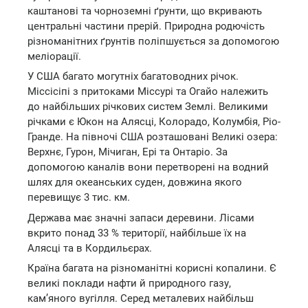
каштанові та чорноземні ґрунти, що вкривають
центральні частини прерій. Природна родючість
різноманітних ґрунтів поліпшується за допомогою
меліорації.
У США багато могутніх багатоводних річок.
Міссісіпі з притоками Міссурі та Огайо належить
до найбільших річкових систем Землі. Великими
річками є Юкон на Алясці, Колорадо, Колумбія, Ріо-
Гранде. На півночі США розташовані Великі озера:
Верхнє, Гурон, Мічиган, Ері та Онтаріо. За
допомогою каналів вони перетворені на водний
шлях для океанських суден, довжина якого
перевищує 3 тис. км.
Держава має значні запаси деревини. Лісами
вкрито понад 33 % території, найбільше їх на
Алясці та в Кордильєрах.
Країна багата на різноманітні корисні копалини. Є
великі поклади нафти й природного газу,
кам’яного вугілля. Серед металевих найбільш