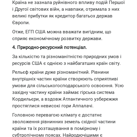
Країна не зазнала руйнівного впливу подій Першої
і Другої світових війн, а навпаки, отримала з них
великі прибутки як кредитор багатьох держав
Європи.
Отже, ЕГП США можна вважати вигідним, що
сприяє економічному розвитку держави.
4. Природно-ресурсний потенціал.
За кількістю та різноманітністю природних умов і
ресурсів США є однією з найбагатших країн світу.
Рельєф країни дуже різноманітний. Рівнини
внутрішніх частин країни створюють сприятливі
умови для сільськогосподарського освоєння. Усю
західну частину країни займає гірська система
Кордильєри, а вздовж Атлантичного узбережжя
простяглися невисокі гори Аппалачі.
Головною перевагою клімату є достатнє
зволоження рівнинних земель східної частини
країни та їх розташування в помірному і
субтропічному поясах. Найродючішими є