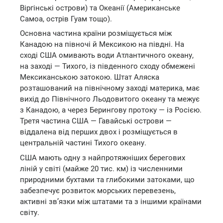
Віргінські острови) та Океанії (Американське
Самоа, острів Гуам тощо).
Основна частина країни розміщується між
Канадою на півночі й Мексикою на півдні. На
сході США омивають води Атлантичного океану,
на заході — Тихого, із південного сходу обмежені
Мексиканською затокою. Штат Аляска
розташований на північному заході материка, має
вихід до Північного Льодовитого океану та межує
з Канадою, а через Берингову протоку — із Росією.
Третя частина США — Гавайські острови —
віддалена від перших двох і розміщується в
центральній частині Тихого океану.
США мають одну з найпротяжніших берегових
ліній у світі (майже 20 тис. км) із численними
природними бухтами та глибокими затоками, що
забезпечує розвиток морських перевезень,
активні зв’язки між штатами та з іншими країнами
світу.