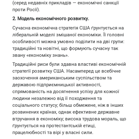
(серед недавніх прикладів — економічні санкції
проти Росії).
2. Модель економічного розвитку.
Сучасна економічна стратегія США ґрунтується на
ліберальній моделі змішаної економіки. Її головні
особливості можна умовно поділити на дві групи:
традиційні та новітні, що формують сучасну так
звану «економіку знань».
Традиційні риси були здавна властиві економічній
стратегії розвитку США. Насамперед це всебічне
заохочення американським суспільством та
державою підприємницької активності,
спрямованість на досягнення успіху для кожної
людини незалежно від її походження та
соціального статусу; більш обмежене, ніж в інших
розвинених країнах, однак ефективне державне
втручання в економіку; висока трудова мораль, що
ґрунтується на протестантській етиці,
працелюбності та вірі у власні сили.