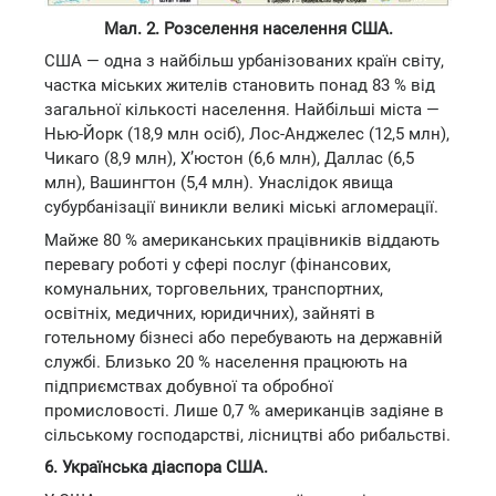
Мал. 2. Розселення населення США.
США — одна з найбільш урбанізованих країн світу,
частка міських жителів становить понад 83 % від
загальної кількості населення. Найбільші міста —
Нью-Йорк (18,9 млн осіб), Лос-Анджелес (12,5 млн),
Чикаго (8,9 млн), Х’юстон (6,6 млн), Даллас (6,5
млн), Вашингтон (5,4 млн). Унаслідок явища
субурбанізації виникли великі міські агломерації.
Майже 80 % американських працівників віддають
перевагу роботі у сфері послуг (фінансових,
комунальних, торговельних, транспортних,
освітніх, медичних, юридичних), зайняті в
готельному бізнесі або перебувають на державній
службі. Близько 20 % населення працюють на
підприємствах добувної та обробної
промисловості. Лише 0,7 % американців задіяне в
сільському господарстві, лісництві або рибальстві.
6. Українська діаспора США.