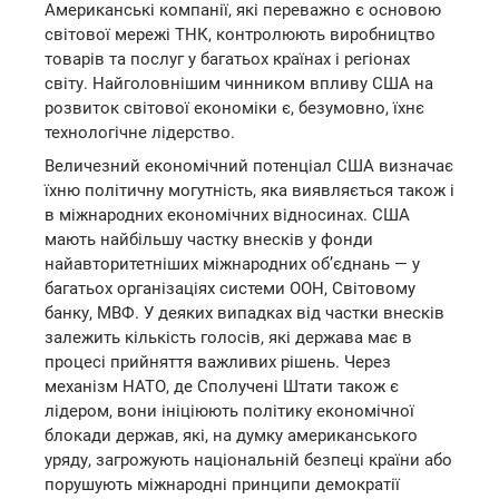
Американські компанії, які переважно є основою
світової мережі ТНК, контролюють виробництво
товарів та послуг у багатьох країнах і регіонах
світу. Найголовнішим чинником впливу США на
розвиток світової економіки є, безумовно, їхнє
технологічне лідерство.
Величезний економічний потенціал США визначає
їхню політичну могутність, яка виявляється також і
в міжнародних економічних відносинах. США
мають найбільшу частку внесків у фонди
найавторитетніших міжнародних об’єднань — у
багатьох організаціях системи ООН, Світовому
банку, МВФ. У деяких випадках від частки внесків
залежить кількість голосів, які держава має в
процесі прийняття важливих рішень. Через
механізм НАТО, де Сполучені Штати також є
лідером, вони ініціюють політику економічної
блокади держав, які, на думку американського
уряду, загрожують національній безпеці країни або
порушують міжнародні принципи демократії