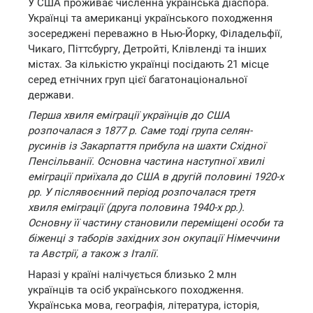
У США проживає численна українська діаспора.
Українці та американці українського походження
зосереджені переважно в Нью-Йорку, Філадельфії,
Чикаго, Піттсбургу, Детройті, Клівленді та інших
містах. За кількістю українці посідають 21 місце
серед етнічних груп цієї багатонаціональної
держави.
Перша хвиля еміграції українців до США
розпочалася з 1877 р. Саме тоді група селян-
русинів із Закарпаття прибула на шахти Східної
Пенсільванії. Основна частина наступної хвилі
еміграції приїхала до США в другій половині 1920-х
рр. У післявоєнний період розпочалася третя
хвиля еміграції (друга половина 1940-х рр.).
Основну її частину становили переміщені особи та
біженці з таборів західних зон окупації Німеччини
та Австрії, а також з Італії.
Наразі у країні налічується близько 2 млн
українців та осіб українського походження.
Українська мова, географія, література, історія,