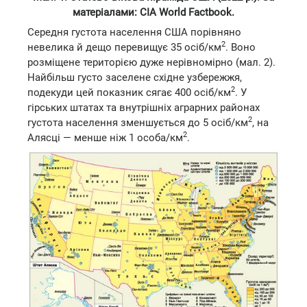
матеріалами: СІА World Factbook.
Середня густота населення США порівняно
2
невелика й дещо перевищує 35 осіб/км
. Воно
розміщене територією дуже нерівномірно (мал. 2).
Найбільш густо заселене східне узбережжя,
2
подекуди цей показник сягає 400 осіб/км
. У
гірських штатах та внутрішніх аграрних районах
2
густота населення зменшується до 5 осіб/км
, на
2
Алясці — менше ніж 1 особа/км
.