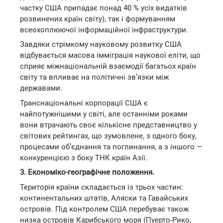
частку США припадає понад 40 % усіх видатків
розвинених країн світу), так і формуванням
всеохоплюючої інформаційної інфраструктури.
Завдяки стрімкому науковому розвитку США
відбувається масова імміграція наукової еліти, що
сприяє міжнаціональній взаємодії багатьох країн
світу та впливає на політичні зв’язки між
державами.
Транснаціональні корпорації США є
найпотужнішими у світі, але останніми роками
вони втрачають своє кількісне представництво у
світових рейтингах, що зумовлене, з одного боку,
процесами об’єднання та поглинання, а з іншого —
конкуренцією з боку ТНК країн Азії.
3. Економіко-географічне положення.
Територія країни складається із трьох частин:
континентальних штатів, Аляски та Гавайських
островів. Під контролем США перебуває також
низка островів Карибського моря (Пуерто-Рико,