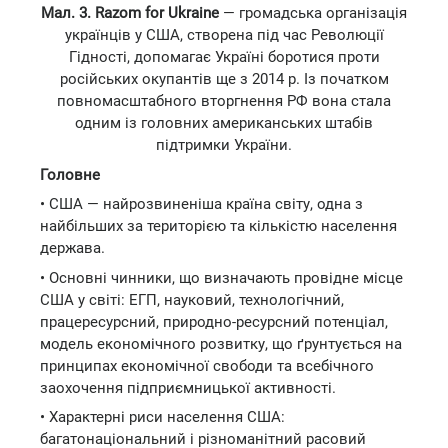
Мал. 3. Razom for Ukraine
— громадська організація
українців у США, створена під час Революції
Гідності, допомагає Україні боротися проти
російських окупантів ще з 2014 р. Із початком
повномасштабного вторгнення РФ вона стала
одним із головних американських штабів
підтримки України.
Головне
• США — найрозвиненіша країна світу, одна з
найбільших за територією та кількістю населення
держава.
• Основні чинники, що визначають провідне місце
США у світі: ЕГП, науковий, технологічний,
працересурсний, природно-ресурсний потенціал,
модель економічного розвитку, що ґрунтується на
принципах економічної свободи та всебічного
заохочення підприємницької активності.
• Характерні риси населення США:
багатонаціональний і різноманітний расовий