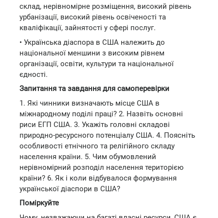
склад, нерівномірне розміщення, високий рівень
урбанізації, високий рівень освіченості та
кваліфікації, зайнятості у сфері послуг.
• Українська діаспора в США належить до
національної меншини з високим рівнем
організації, освіти, культури та національної
єдності.
Запитання та завдання для самоперевірки
1. Які чинники визначають місце США в
міжнародному поділі праці? 2. Назвіть основні
риси ЕГП США. 3. Укажіть головні складові
природно-ресурсного потенціалу США. 4. Поясніть
особливості етнічного та релігійного складу
населення країни. 5. Чим обумовлений
нерівномірний розподіл населення територією
країни? 6. Як і коли відбувалося формування
української діаспори в США?
Поміркуйте
Чому, незважаючи на багаті власні ресурси, США є