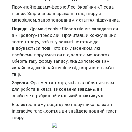
Прочитайте драму-феєрію Лесі Українки «Лісова
пісня». Звірте власні враження від твору з
матеріалом, запропонованим у статтях підручника.
Порада.
Драма-феєрія «Лісова пісня» складається
з «Прологу» і трьох дій. Прочитавши кожну із цих
частин твору, робіть у зошиті нотатки: де
відбуваються події, хто є їх учасником, які
проблеми порушуються в діалогах, монологах.
Оберіть таку форму запису, яка допоможе вам
якнайшвидше й найточніше відтворити в пам'яті
твір.
Заувага.
Фрагменти твору, які знадобляться вам
для роботи в класі, виконання завдань, ви
знайдете в рубриці «Читацький практикум».
В електронному додатку до підручника на сайті
interactive.ranok.com.ua ви знайдете повний текст
твору.