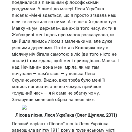
поєдналися з пізнішими філософськими
роздумами. У листі до матері Леся Українка
писала: «Мені здається, що я просто згадала наші
ліси та затужила за ними. А то ще я й здавна тую
Мавку «в умі держала», ще аж із того часу, як ти в
Жабокричі мені щось про мавок розказувала, як
ми йшли якимсь лісом з маленькими, але дуже
рясними деревами. Потім я в Колодяжному в
місячну ніч бігала самотою в ліс (ви того ніхто не
знали) і там ждала, щоб мені привиділась Мавка. І
над Нечімним вона мені мріла, як ми там
ночували — пам'ятаєш — у дядька Лева
Скулинського. Видно, вже треба було мені її
колись написати, а тепер чомусь прийшов
«слушний час» — я й сама не збагну чому.
Зачарував мене сей образ на весь вік».
Лісова пісня. Леся Українка (Олег Щупляк, 2011)
Перший варіант «Лісової пісні» Леся Українка
завершила влітку 1911 року в грузинському місті