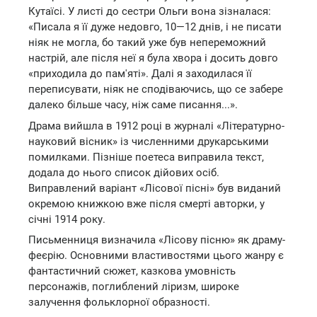
Кутаїсі. У листі до сестри Ольги вона зізналася:
«Писала я її дуже недовго, 10—12 днів, і не писати
ніяк не могла, бо такий уже був непереможний
настрій, але після неї я була хвора і досить довго
«приходила до пам'яті». Далі я заходилася її
переписувати, ніяк не сподіваючись, що се забере
далеко більше часу, ніж саме писання...».
Драма вийшла в 1912 році в журналі «Літературно-
науковий вісник» із численними друкарськими
помилками. Пізніше поетеса виправила текст,
додала до нього список дійових осіб.
Виправлений варіант «Лісової пісні» був виданий
окремою книжкою вже після смерті авторки, у
січні 1914 року.
Письменниця визначила «Лісову пісню» як драму-
феєрію. Основними властивостями цього жанру є
фантастичний сюжет, казкова умовність
персонажів, поглиблений ліризм, широке
залучення фольклорної образності.