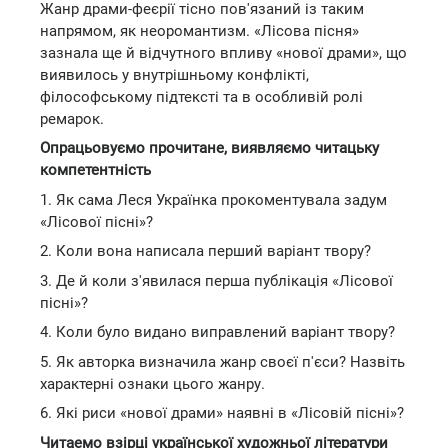
Жанр драми-феєрії тісно пов'язаний із таким
напрямом, як неоромантизм. «Лісова пісня»
зазнала ще й відчутного впливу «нової драми», що
виявилось у внутрішньому конфлікті,
філософському підтексті та в особливій ролі
ремарок.
Опрацьовуємо прочитане, виявляємо читацьку
компетентність
1. Як сама Леся Українка прокоментувала задум
«Лісової пісні»?
2. Коли вона написала перший варіант твору?
3. Де й коли з'явилася перша публікація «Лісової
пісні»?
4. Коли було видано виправлений варіант твору?
5. Як авторка визначила жанр своєї п'єси? Назвіть
характерні ознаки цього жанру.
6. Які риси «нової драми» наявні в «Лісовій пісні»?
Читаемо взірці української художньої літератури