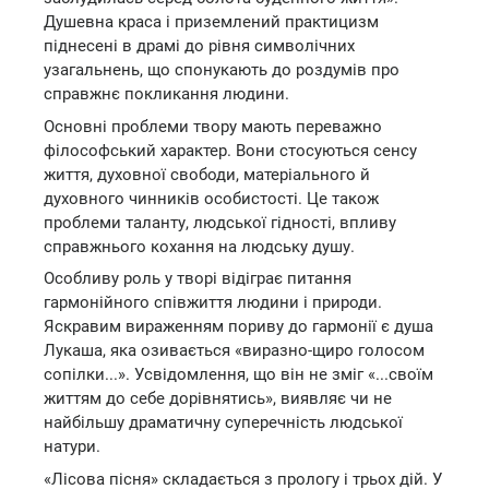
Душевна краса і приземлений практицизм
піднесені в драмі до рівня символічних
узагальнень, що спонукають до роздумів про
справжнє покликання людини.
Основні проблеми твору мають переважно
філософський характер. Вони стосуються сенсу
життя, духовної свободи, матеріального й
духовного чинників особистості. Це також
проблеми таланту, людської гідності, впливу
справжнього кохання на людську душу.
Особливу роль у творі відіграє питання
гармонійного співжиття людини і природи.
Яскравим вираженням пориву до гармонії є душа
Лукаша, яка озивається «виразно-щиро голосом
сопілки...». Усвідомлення, що він не зміг «...своїм
життям до себе дорівнятись», виявляє чи не
найбільшу драматичну суперечність людської
натури.
«Лісова пісня» складається з прологу і трьох дій. У