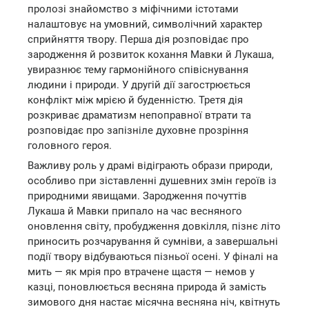
пролозі знайомство з міфічними істотами
налаштовує на умовний, символічний характер
сприйняття твору. Перша дія розповідає про
зародження й розвиток кохання Мавки й Лукаша,
увиразнює тему гармонійного співіснування
людини і природи. У другій дії загострюється
конфлікт між мрією й буденністю. Третя дія
розкриває драматизм непоправної втрати та
розповідає про запізніле духовне прозріння
головного героя.
Важливу роль у драмі відіграють образи природи,
особливо при зіставленні душевних змін героїв із
природними явищами. Зародження почуттів
Лукаша й Мавки припало на час весняного
оновлення світу, пробудження довкілля, пізнє літо
приносить розчарування й сумніви, а завершальні
події твору відбуваються пізньої осені. У фіналі на
мить — як мрія про втрачене щастя — немов у
казці, поновлюється весняна природа й замість
зимового дня настає місячна весняна ніч, квітнуть