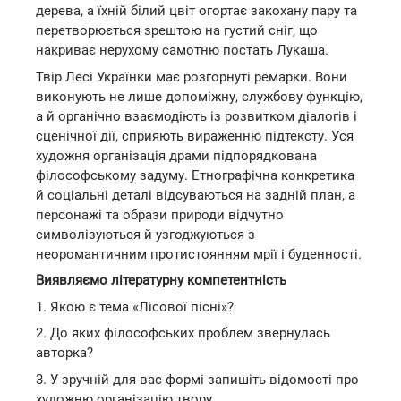
дерева, а їхній білий цвіт огортає закохану пару та
перетворюється зрештою на густий сніг, що
накриває нерухому самотню постать Лукаша.
Твір Лесі Українки має розгорнуті ремарки. Вони
виконують не лише допоміжну, службову функцію,
а й органічно взаємодіють із розвитком діалогів і
сценічної дії, сприяють вираженню підтексту. Уся
художня організація драми підпорядкована
філософському задуму. Етнографічна конкретика
й соціальні деталі відсуваються на задній план, а
персонажі та образи природи відчутно
символізуються й узгоджуються з
неоромантичним протистоянням мрії і буденності.
Виявляємо літературну компетентність
1. Якою є тема «Лісової пісні»?
2. До яких філософських проблем звернулась
авторка?
3. У зручній для вас формі запишіть відомості про
художню організацію твору.