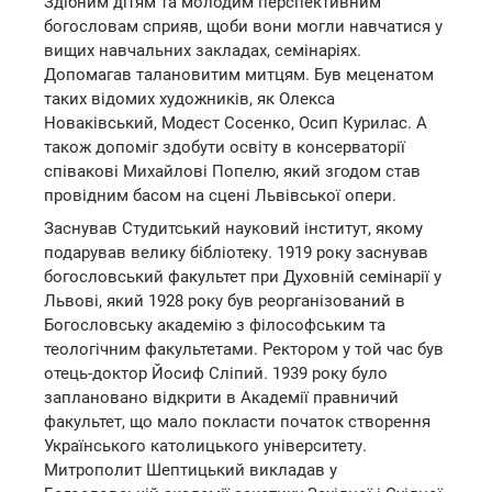
Здібним дітям та молодим перспективним
богословам сприяв, щоби вони могли навчатися у
вищих навчальних закладах, семінаріях.
Допомагав талановитим митцям. Був меценатом
таких відомих художників, як Олекса
Новаківський, Модест Сосенко, Осип Курилас. А
також допоміг здобути освіту в консерваторії
співакові Михайлові Попелю, який згодом став
провідним басом на сцені Львівської опери.
Заснував Студитський науковий інститут, якому
подарував велику бібліотеку. 1919 року заснував
богословський факультет при Духовній семінарії у
Львові, який 1928 року був реорганізований в
Богословську академію з філософським та
теологічним факультетами. Ректором у той час був
отець-доктор Йосиф Сліпий. 1939 року було
заплановано відкрити в Академії правничий
факультет, що мало покласти початок створення
Українського католицького університету.
Митрополит Шептицький викладав у