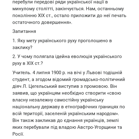
перебули передові ряди української нації в
минулому столітті, закінчується. Нам, останньому
поколінню XIX ст., остало приложити до неї печать
остаточного довершення».
Запитання
1. Яку мету українського руху проголошено в
заклику?
2. У чому полягала ідейна еволюція українського
руху в XIX ст.?
Учитель. 4 липня 1900 р. на вічі у Львові тодішній
студент, а згодом відомий громадсько-політичний
діяч Л. Цегельський виступив з промовою. Він
заявив, що українцям необхідно створити «свою
власну незалежну самостійну українську
національну державу в етнографічних границях по
всій території, заселеній українським народом».
Він також закликав до єднання українців, землі
яких перебували під владою Австро-Угорщини та
Росії.