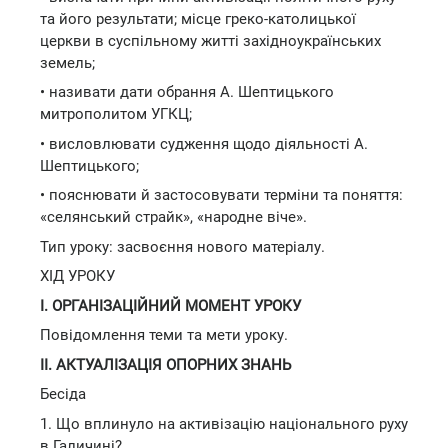
та його результати; місце греко-католицької
церкви в суспільному житті західноукраїнських
земель;
• називати дати обрання А. Шептицького
митрополитом УГКЦ;
• висловлювати судження щодо діяльності А.
Шептицького;
• пояснювати й застосовувати терміни та поняття:
«селянський страйк», «народне віче».
Тип уроку: засвоєння нового матеріалу.
ХІД УРОКУ
І. ОРГАНІЗАЦІЙНИЙ МОМЕНТ УРОКУ
Повідомлення теми та мети уроку.
II. АКТУАЛІЗАЦІЯ ОПОРНИХ ЗНАНЬ
Бесіда
1. Що вплинуло на активізацію національного руху
в Галичині?