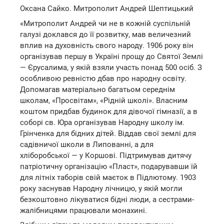
Оксана Сайко. Митрополит Андрей Шептицький
«Митрополит Андрей чи не в кожній суспільній
галузі доклався до її розвитку, мав величезний
вплив на духовність свого народу. 1906 року він
організував першу в Україні прощу до Святої Землі
— Єрусалима, у якій взяли участь понад 500 осіб. З
особливою ревністю дбав про народну освіту.
Допомагав матеріально багатьом середнім
школам, «Просвітам», «Рідній школі». Власним
коштом придбав будинок для дівочої гімназії, а в
соборі св. Юра організував Народну школу ім.
Грінченка для бідних дітей. Віддав свої землі для
садівничої школи в Липованні, а для
хліборобської — у Коршові. Підтримував дитячу
патріотичну організацію «Пласт», подарувавши їй
для літніх таборів свій маєток в Підлютому. 1903
року заснував Народну лічницю, у якій могли
безкоштовно лікуватися бідні люди, а сестрами-
жалібницями працювали монахині.