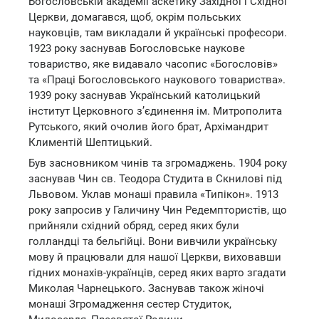
Богословській академії аскетику Західної і Східної
Церкви, домагався, щоб, окрім польських
науковців, там викладали й українські професори.
1923 року заснував Богословське наукове
товариство, яке видавало часопис «Богословів»
та «Праці Богословського наукового товариства».
1939 року заснував Український католицький
інститут Церковного з’єдинення ім. Митрополита
Рутського, який очолив його брат, Архімандрит
Климентій Шептицький.
Був засновником чинів та згромаджень. 1904 року
заснував Чин св. Теодора Студита в Скнилові під
Львовом. Уклав монаші правила «Типікон». 1913
року запросив у Галичину Чин Редемптористів, що
прийняли східний обряд, серед яких були
голландці та бельгійці. Вони вивчили українську
мову й працювали для нашої Церкви, виховавши
гідних монахів-українців, серед яких варто згадати
Миколая Чарнецького. Заснував також жіночі
монаші Згромадження сестер Студиток,