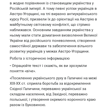
в жодне порівняння із становищем українства у
Російській імперії. А тому певні успіхи українців в
Австро-Угорщині, на тлі виразно антиукраїнського
курсу Росії, призвели їх до орієнтації на Австрію в
майбутньому світовому конфлікті, що стрімко
наближався. Основним завданням українства у
ньому мали стати домагання визволення Великої
України від російського поневолення, створення
самостійної держави та забезпечення вільного
розвитку українців у межах Австро-Угорщини.
Робота з історичною інформацією
• Опрацюйте текст і скажіть, як ви зрозуміли
поняття «віче».
«Посиленню українського руху в Галичині на межі
ХІХ-ХХ ст. сприяла боротьба за відокремлення
Східної Галичини, переважно української за
складом населення, від Західної, переважно
польської, і утворення окремого коронного краю
разом із Буковиною.