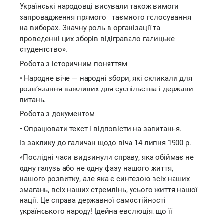
Українські народовці висували також вимоги
запровадження прямого і таємного голосування
на виборах. Значну роль в організації та
проведенні цих зборів відігравало галицьке
студентство».
Робота з історичним поняттям
• Народне віче — народні збори, які скликали для
розв’язання важливих для суспільства і держави
питань.
Робота з документом
• Опрацювати текст і відповісти на запитання.
Із заклику до галичан щодо віча 14 липня 1900 р.
«Послідні часи видвинули справу, яка обіймає не
одну галузь або не одну фазу нашого життя,
нашого розвитку, але яка є синтезою всіх наших
змагань, всіх наших стремлінь, усього життя нашої
нації. Це справа державної самостійності
українського народу! Ідейна еволюція, що її