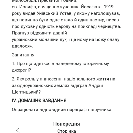
Милосердя, Пресвятої Родини,
св. Иосифа, священномученика Йосафата. 1919
року видав Унівський Устав, у якому наголошував,
що повинно бути одне стадо й один пастир, писав
про духовну єдність народу на прикладі чернецтва.
Прагнув відродити давній
український монаший дух, і це йому на Божу славу
вдалося».
Запитання
1. Про що йдеться в наведеному історичному
джерелі?
2. Яку роль у піднесенні національного життя на
західноукраїнських землях відіграв Андрій
Шептицький?
IV. ДОМАШНЄ ЗАВДАННЯ
Опрацювати відповідний параграф підручника.
Попередня
Сторінка