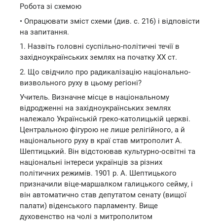
Робота зі схемою
• Опрацювати зміст схеми (див. с. 216) і відповісти
на запитання.
1. Назвіть головні суспільно-політичні течії в
західноукраїнських землях на початку XX ст.
2. Що свідчило про радикалізацію національно-
визвольного руху в цьому регіоні?
Учитель. Визначне місце в національному
відродженні на західноукраїнських землях
належало Українській греко-католицькій церкві.
Центральною фігурою не лише релігійного, а й
національного руху в краї став митрополит А.
Шептицький. Він відстоював культурно-освітні та
національні інтереси українців за різних
політичних режимів. 1901 р. А. Шептицького
призначили віце-маршалком галицького сейму, і
він автоматично став депутатом сенату (вищої
палати) віденського парламенту. Вище
духовенство на чолі з митрополитом