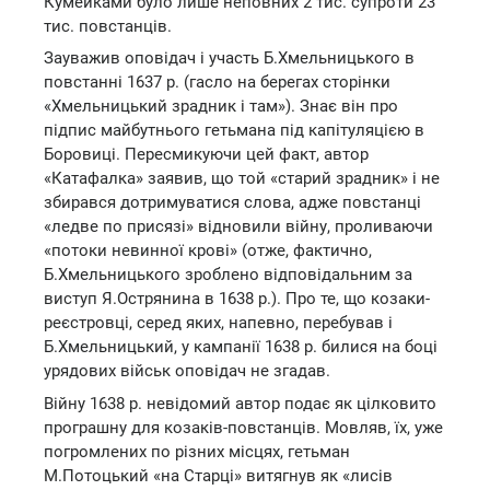
Кумейками було лише неповних 2 тис. супроти 23
тис. повстанців.
Зауважив оповідач і участь Б.Хмельницького в
повстанні 1637 р. (гасло на берегах сторінки
«Хмельницький зрадник і там»). Знає він про
підпис майбутнього гетьмана під капітуляцією в
Боровиці. Пересмикуючи цей факт, автор
«Катафалка» заявив, що той «старий зрадник» і не
збирався дотримуватися слова, адже повстанці
«ледве по присязі» відновили війну, проливаючи
«потоки невинної крові» (отже, фактично,
Б.Хмельницького зроблено відповідальним за
виступ Я.Острянина в 1638 р.). Про те, що козаки-
реєстровці, серед яких, напевно, перебував і
Б.Хмельницький, у кампанії 1638 р. билися на боці
урядових військ оповідач не згадав.
Війну 1638 р. невідомий автор подає як цілковито
програшну для козаків-повстанців. Мовляв, їх, уже
погромлених по різних місцях, гетьман
М.Потоцький «на Старці» витягнув як «лисів