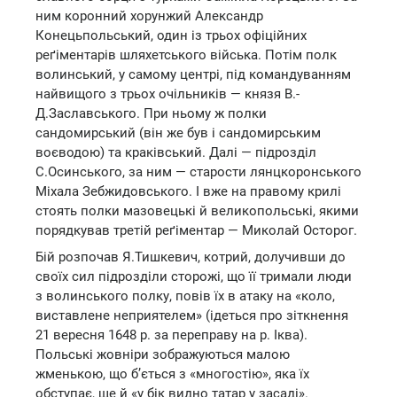
ним коронний хорунжий Александр
Конецьпольський, один із трьох офіційних
реґіментарів шляхетського війська. Потім полк
волинський, у самому центрі, під командуванням
найвищого з трьох очільників — князя В.-
Д.Заславського. При ньому ж полки
сандомирський (він же був і сандомирським
воєводою) та краківський. Далі — підрозділ
С.Осинського, за ним — старости лянцкоронського
Міхала Зебжидовського. І вже на правому крилі
стоять полки мазовецькі й великопольські, якими
порядкував третій реґіментар — Миколай Осторог.
Бій розпочав Я.Тишкевич, котрий, долучивши до
своїх сил підрозділи сторожі, що її тримали люди
з волинського полку, повів їх в атаку на «коло,
виставлене неприятелем» (ідеться про зіткнення
21 вересня 1648 р. за переправу на р. Іква).
Польські жовніри зображуються малою
жменькою, що б’ється з «многостію», яка їх
обступає, ще й «у бік видно татар у засаді».