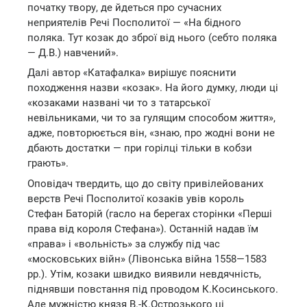
початку твору, де йдеться про сучасних
неприятелів Речі Посполитої — «На бідного
поляка. Тут козак до зброї від нього (себто поляка
— Д.В.) навчений».
Далі автор «Катафалка» вирішує пояснити
походження назви «козак». На його думку, люди ці
«козаками названі чи то з татарської
невільниками, чи то за гулящим способом життя»,
адже, повторюється він, «знаю, про жодні вони не
дбають достатки — при горілці тільки в кобзи
грають».
Оповідач твердить, що до світу привілейованих
верств Речі Посполитої козаків увів король
Стефан Баторій (гасло на берегах сторінки «Перші
права від короля Стефана»). Останній надав їм
«права» і «вольність» за службу під час
«московських війн» (Лівонська війна 1558—1583
рр.). Утім, козаки швидко виявили невдячність,
піднявши повстання під проводом К.Косинського.
Але мужністю князя В.-К.Острозького ці