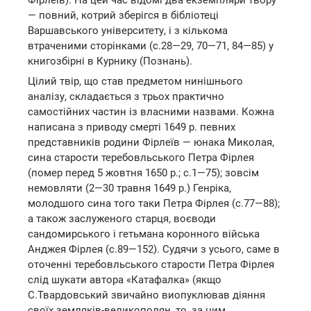
— повний, котрий зберігся в бібліотеці
Варшавського університету, і з кількома
втраченими сторінками (с.28—29, 70—71, 84—85) у
книгозбірні в Курнику (Познань).
Цілий твір, що став предметом нинішнього
аналізу, складається з трьох практично
самостійних частин із власними назвами. Кожна
написана з приводу смерті 1649 р. певних
представників родини Фірлеїв — юнака Миколая,
сина старости теребовльського Петра Фірлея
(помер перед 5 жовтня 1650 р.; с.1—75); зовсім
немовляти (2—30 травня 1649 р.) Генріка,
молодшого сина того таки Петра Фірлея (с.77—88);
а також заслуженого старця, воєводи
сандомирського і гетьмана коронного війська
Анджея Фірлея (с.89—152). Судячи з усього, саме в
оточенні теребовльського старости Петра Фірлея
слід шукати автора «Катафалка» (якщо
С.Твардовський звичайно виопуклював діяння
своїх земляків-великополян, то, за цим