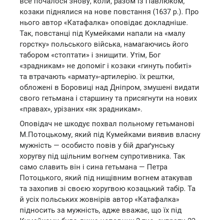
все почалося знову, коли, разом із Павлюком,
козаки піднялися на нове повстання (1637 р.). Про
нього автор «Катафалка» оповідає докладніше.
Так, повстанці під Кумейками напали на «малу
горстку» польського війська, намагаючись його
табором «стоптати» і знищити. Утім, Бог
«зрадникам» не допоміг і козаки «гинуть побиті»
та втрачають «армату»-артилерію. їх рештки,
обложені в Боровиці над Дніпром, змушені видати
свого гетьмана і старшину та присягнути на нових
«правах», урізаних «як зрадникам».
Оповідач не шкодує похвал польному гетьманові
М.Потоцькому, який під Кумейками виявив власну
мужність — особисто повів у бій драґунську
хоругву під щільним вогнем супротивника. Так
само славить він і сина гетьмана — Петра
Потоцького, який під нищівним вогнем атакував
та захопив зі своєю хоругвою козацький табір. Та
й усіх польських жовнірів автор «Катафалка»
підносить за мужність, адже вважає, що їх під