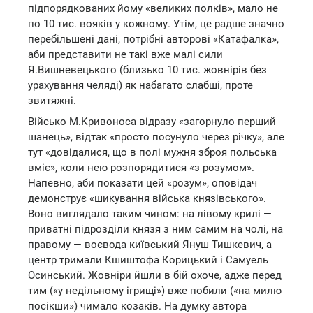
підпорядкованих йому «великих полків», мало не
по 10 тис. вояків у кожному. Утім, це радше значно
перебільшені дані, потрібні авторові «Катафалка»,
аби представити не такі вже малі сили
Я.Вишневецького (близько 10 тис. жовнірів без
урахування челяді) як набагато слабші, проте
звитяжні.
Військо М.Кривоноса відразу «загорнуло перший
шанець», відтак «просто посунуло через річку», але
тут «довідалися, що в полі мужня зброя польська
вміє», коли нею розпорядитися «з розумом».
Напевно, аби показати цей «розум», оповідач
демонструє «шикування війська князівського».
Воно виглядало таким чином: на лівому крилі —
приватні підрозділи князя з ним самим на чолі, на
правому — воєвода київський Януш Тишкевич, а
центр тримали Кшиштофа Корицький і Самуель
Осинський. Жовніри йшли в бій охоче, адже перед
тим («у недільному ігрищі») вже побили («на милю
посікши») чимало козаків. На думку автора