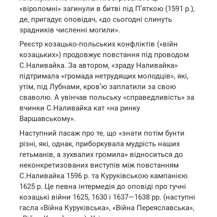
«віроломні» загинули в битві під П’яткою (1591 р.),
де, пригадує оповідач, «до сьогодні слинуть
зрадників численні могили».
Реєстр козацько-польських конфліктів («війн
козацьких») продовжує повстання під проводом
С.Наливайка. За автором, «зраду Наливайка»
підтримала «громада нетрудящих молодців», які,
утім, під Лубнами, кров’ю заплатили за свою
сваволю. А увінчав польську «справедливість» за
вчинки С.Наливайка кат «на ринку
Варшавському».
Наступний пасаж про те, що «знати потім бунти
різні, які, однак, приборкувала мудрість наших
гетьманів, а зухвалих громила» відноситься до
неконкретизованих виступів між повстанням
С.Наливайка 1596 р. та Куруківською кампанією
1625 р. Це певна інтермедія до оповіді про гучні
козацькі війни 1625, 1630 і 1637—1638 рр. (наступні
гасла «Війна Куруківська», «Війна Переяславська»,