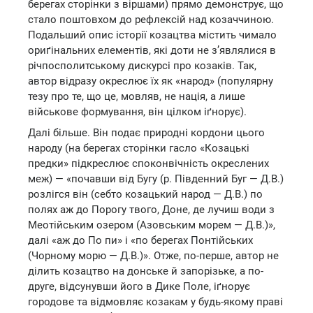
берегах сторінки з віршами) прямо демонструє, що
стало поштовхом до рефлексій над козаччиною.
Подальший опис історії козацтва містить чимало
ориґінальних елементів, які доти не з’являлися в
річпосполитському дискурсі про козаків. Так,
автор відразу окреслює їх як «народ» (популярну
тезу про те, що це, мовляв, не нація, а лише
військове формування, він цілком іґнорує).
Далі більше. Він подає природні кордони цього
народу (на берегах сторінки гасло «Козацькі
предки» підкреслює споконвічність окреслених
меж) — «почавши від Бугу (р. Південний Буг — Д.В.)
розлігся він (себто козацький народ — Д.В.) по
полях аж до Порогу твого, Доне, де лучиш води з
Меотійським озером (Азовським морем — Д.В.)»,
далі «аж до По пи» і «по берегах Понтійських
(Чорному морю — Д.В.)». Отже, по-перше, автор не
ділить козацтво на донське й запорізьке, а по-
друге, відсунувши його в Дике Поле, іґнорує
городове та відмовляє козакам у будь-якому праві