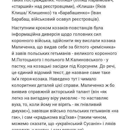
таких постраждалих: «Ілляш» (Ілляш Караїмович,
«старший» над реєстровцями), «Клиша» (Яків
Клиша/ Клишенко) та «Барабашенко» (Іван
Барабаш, військовий осавул реєстровців).
Наступним кроком козаків-повстанців була
інформаційна диверсія щодо головних сил
коронного війська, здійснити яку вислали козака
Маличенка, що видав себе за біглого «ремісника»
й завів польських гетьманів - великого коронного
М.Потоцького і польного М.Калиновського - у
пастку, на козацькі засідки під Корсунем. До речі,
це єдиний відомий текст, де назване саме таке
ім’я героя-козака. Наведено тут і чимало
колоритних деталей цієї справи. Маличенко ж бо
виявив справжній акторський талант (він «як
легко на вигадану віру умовляє - то наставляє
вуха, то, коли йому не вірять - як гнівливий
дмухає»), завівши військо польських гетьманів «на
гак», і сам «крадькома від’їхав» (таким чином,
можемо сказати, що «український Сусанін» і ляхів
заводить у пастку, і сам рятується).