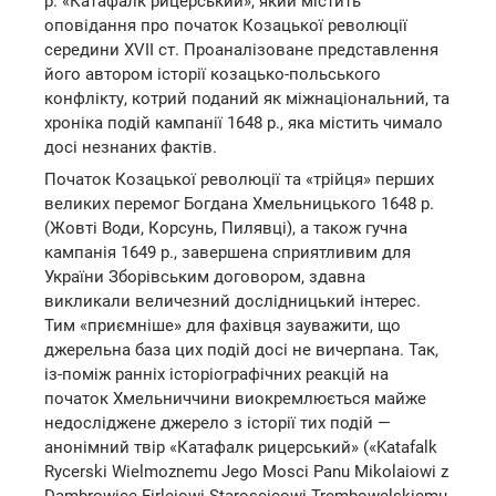
р. «Катафалк рицерський», який містить
оповідання про початок Козацької революції
середини XVII ст. Проаналізоване представлення
його автором історії козацько-польського
конфлікту, котрий поданий як міжнаціональний, та
хроніка подій кампанії 1648 р., яка містить чимало
досі незнаних фактів.
Початок Козацької революції та «трійця» перших
великих перемог Богдана Хмельницького 1648 р.
(Жовті Води, Корсунь, Пилявці), а також гучна
кампанія 1649 р., завершена сприятливим для
України Зборівським договором, здавна
викликали величезний дослідницький інтерес.
Тим «приємніше» для фахівця зауважити, що
джерельна база цих подій досі не вичерпана. Так,
із-поміж ранніх історіографічних реакцій на
початок Хмельниччини виокремлюється майже
недосліджене джерело з історії тих подій —
анонімний твір «Катафалк рицерський» («Katafalk
Rycerski Wielmoznemu Jego Mosci Panu Mikolaiowi z