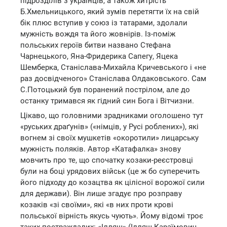
підрозділів з українців, а також хитрість
Б.Хмельницького, який зумів перетягти їх на свій
бік плюс вступив у союз із татарами, здолали
мужність вождя та його жовнірів. Із-поміж
польських героїв битви названо Стефана
Чарнецького, Яна-Фридерика Сапегу, Яцека
Шемберка, Станіслава-Михайла Кричевського і «не
раз досвідченого» Станіслава Олдаковського. Сам
С.Потоцький був поранений пострілом, але до
останку тримався як гідний син Бога і Вітчизни.
Цікаво, що головними зрадниками оголошено тут
«руських драґунів» («німців, у Русі роблених»), які
вогнем зі своїх мушкетів «окоротили» лицарську
мужність поляків. Автор «Катафалка» знову
мовчить про те, що спочатку козаки-реєстровці
були на боці урядових військ (це ж бо суперечить
його підходу до козацтва як цілісної ворожої сили
для держави). Він лише згадує про розправу
козаків «зі своїми», які «в них проти крові
польської вірність якусь чують». Йому відомі троє