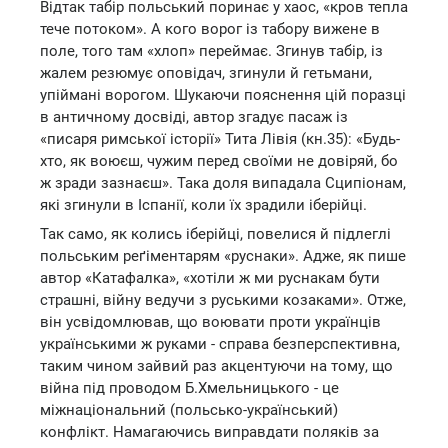
Відтак табір польський поринає у хаос, «кров тепла
тече потоком». А кого ворог із табору вижене в
поле, того там «хлоп» переймає. Згинув табір, із
жалем резюмує оповідач, згинули й гетьмани,
упіймані ворогом. Шукаючи пояснення цій поразці
в античному досвіді, автор згадує пасаж із
«писаря римської історії» Тита Лівія (кн.35): «Будь-
хто, як воюєш, чужим перед своїми не довіряй, бо
ж зради зазнаєш». Така доля випадала Сципіонам,
які згинули в Іспанії, коли їх зрадили іберійці.
Так само, як колись іберійці, повелися й підлеглі
польським реґіментарям «руснаки». Адже, як пише
автор «Катафалка», «хотіли ж ми руснакам бути
страшні, війну ведучи з руськими козаками». Отже,
він усвідомлював, що воювати проти українців
українськими ж руками - справа безперспективна,
таким чином зайвий раз акцентуючи на тому, що
війна під проводом Б.Хмельницького - це
міжнаціональний (польсько-український)
конфлікт. Намагаючись виправдати поляків за