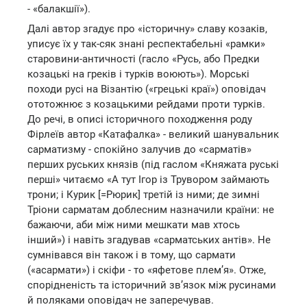
- «балакшії»).
Далі автор згадує про «історичну» славу козаків,
уписує їх у так-сяк знані респектабельні «рамки»
старовини-античності (гасло «Русь, або Предки
козацькі на греків і турків воюють»). Морські
походи русі на Візантію («грецькі краї») оповідач
ототожнює з козацькими рейдами проти турків.
До речі, в описі історичного походження роду
Фірлеїв автор «Катафалка» - великий шанувальник
сарматизму - спокійно залучив до «сарматів»
перших руських князів (під гаслом «Княжата руські
перші» читаємо «А тут Ігор із Трувором займають
трони; і Курик [=Рюрик] третій із ними; де зимні
Тріони сарматам доблесним назначили країни: не
бажаючи, аби між ними мешкати мав хтось
інший») і навіть згадував «сарматських антів». Не
сумнівався він також і в тому, що сармати
(«асармати») і скіфи - то «яфетове плем’я». Отже,
спорідненість та історичний зв’язок між русинами
й поляками оповідач не заперечував.