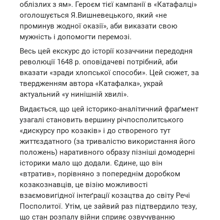
облізлих з ям». Героєм тієї кампанії в «Катафалці»
оголошується Я.Вишневецького, який «не
проминув жодної оказії», аби виказати свою
мужність і допомогти перемозі.
Весь цей екскурс до історії козаччини передодня
революції 1648 р. оповідачеві потрібний, аби
вказати «зради хлопської способи». Цей сюжет, за
твердженням автора «Катафалка», украй
актуальний «у нинішній хвилі».
Видається, що цей історико-аналітичний фраґмент
узагалі становить вершину річпосполитського
«дискурсу про козаків» і до створеного тут
життєздатного (за тривалістю використання його
положень) наративного образу пізніші домодерні
історики мало що додали. Єдине, що він
«втратив», порівняно з попереднім доробком
козакознавців, це візію можливості
взаємовигідної інтеґрації козацтва до світу Речі
Посполитої. Утім, це зайвий раз підтвердило тезу,
що стан розпалу війни сприяє озвучуванню