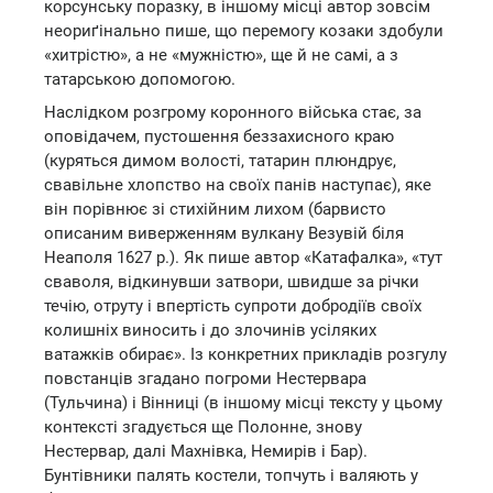
корсунську поразку, в іншому місці автор зовсім
неориґінально пише, що перемогу козаки здобули
«хитрістю», а не «мужністю», ще й не самі, а з
татарською допомогою.
Наслідком розгрому коронного війська стає, за
оповідачем, пустошення беззахисного краю
(куряться димом волості, татарин плюндрує,
свавільне хлопство на своїх панів наступає), яке
він порівнює зі стихійним лихом (барвисто
описаним виверженням вулкану Везувій біля
Неаполя 1627 р.). Як пише автор «Катафалка», «тут
сваволя, відкинувши затвори, швидше за річки
течію, отруту і впертість супроти добродіїв своїх
колишніх виносить і до злочинів усіляких
ватажків обирає». Із конкретних прикладів розгулу
повстанців згадано погроми Нестервара
(Тульчина) і Вінниці (в іншому місці тексту у цьому
контексті згадується ще Полонне, знову
Нестервар, далі Махнівка, Немирів і Бар).
Бунтівники палять костели, топчуть і валяють у