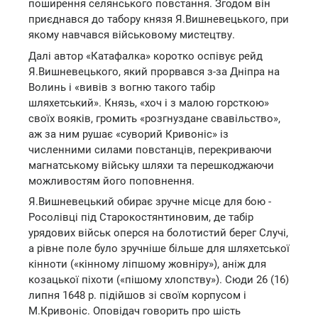
поширення селянського повстання. Згодом він
приєднався до табору князя Я.Вишневецького, при
якому навчався військовому мистецтву.
Далі автор «Катафалка» коротко оспівує рейд
Я.Вишневецького, який прорвався з-за Дніпра на
Волинь і «вивів з вогню такого табір
шляхетський». Князь, «хоч і з малою горсткою»
своїх вояків, громить «розгнуздане свавільство»,
аж за ним рушає «суворий Кривоніс» із
численними силами повстанців, перекриваючи
магнатському війську шляхи та перешкоджаючи
можливостям його поповнення.
Я.Вишневецький обирає зручне місце для бою -
Росолівці під Старокостянтиновим, де табір
урядових військ оперся на болотистий берег Случі,
а рівне поле було зручніше більше для шляхетської
кінноти («кінному ліпшому жовніру»), аніж для
козацької піхоти («пішому хлопству»). Сюди 26 (16)
липня 1648 р. підійшов зі своїм корпусом і
М.Кривоніс. Оповідач говорить про шість