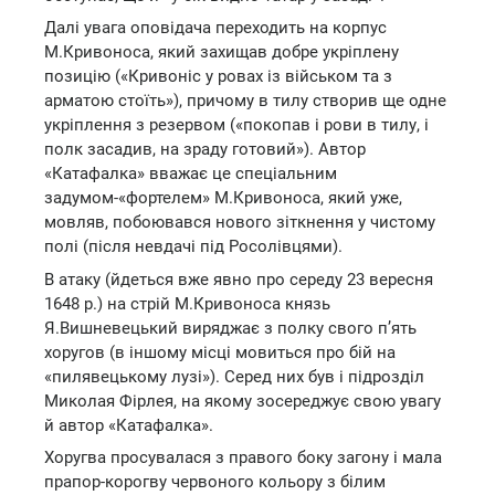
Далі увага оповідача переходить на корпус
М.Кривоноса, який захищав добре укріплену
позицію («Кривоніс у ровах із військом та з
арматою стоїть»), причому в тилу створив ще одне
укріплення з резервом («покопав і рови в тилу, і
полк засадив, на зраду готовий»). Автор
«Катафалка» вважає це спеціальним
задумом-«фортелем» М.Кривоноса, який уже,
мовляв, побоювався нового зіткнення у чистому
полі (після невдачі під Росолівцями).
В атаку (йдеться вже явно про середу 23 вересня
1648 р.) на стрій М.Кривоноса князь
Я.Вишневецький виряджає з полку свого п’ять
хоругов (в іншому місці мовиться про бій на
«пилявецькому лузі»). Серед них був і підрозділ
Миколая Фірлея, на якому зосереджує свою увагу
й автор «Катафалка».
Хоругва просувалася з правого боку загону і мала
прапор-корогву червоного кольору з білим