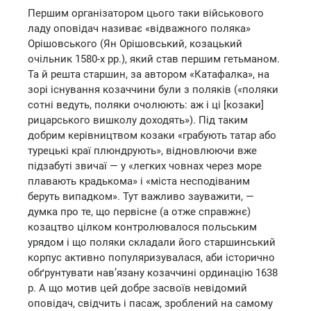
Першим організатором цього таки військового
ладу оповідач називає «відважного поляка»
Орішовського (Ян Орішовський, козацький
очільник 1580-х рр.), який став першим гетьманом.
Та й решта старшин, за автором «Катафалка», на
зорі існування козаччини були з поляків («поляки
сотні ведуть, поляки очолюють: аж і ці [козаки]
рицарського вишколу доходять»). Під таким
добрим керівництвом козаки «грабують татар або
турецькі краї плюндрують», відновлюючи вже
підзабуті звичаї — у «легких човнах через море
плавають крадькома» і «міста несподіваним
беруть випадком». Тут важливо зауважити, —
думка про те, що первісне (а отже справжнє)
козацтво цілком контролювалося польським
урядом і що поляки складали його старшинський
корпус активно популяризувалася, аби історично
обґрунтувати нав’язану козаччині ординацію 1638
р. А що мотив цей добре засвоїв невідомий
оповідач, свідчить і пасаж, зроблений на самому