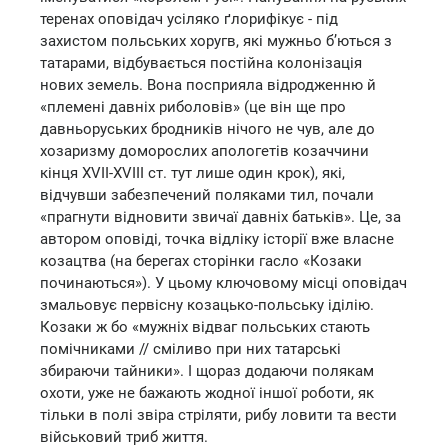
теренах оповідач усіляко ґлорифікує - під
захистом польських хоругв, які мужньо б’ються з
татарами, відбувається постійна колонізація
нових земель. Вона посприяла відродженню й
«племені давніх риболовів» (це він ще про
давньоруських бродників нічого не чув, але до
хозаризму доморослих апологетів козаччини
кінця XVII-XVIII ст. тут лише один крок), які,
відчувши забезпечений поляками тил, почали
«прагнути відновити звичаї давніх батьків». Це, за
автором оповіді, точка відліку історії вже власне
козацтва (на берегах сторінки гасло «Козаки
починаються»). У цьому ключовому місці оповідач
змальовує первісну козацько-польську іділію.
Козаки ж бо «мужніх відваг польських стають
помічниками // сміливо при них татарські
збираючи тайники». І щораз додаючи полякам
охоти, уже не бажають жодної іншої роботи, як
тільки в полі звіра стріляти, рибу ловити та вести
військовий триб життя.