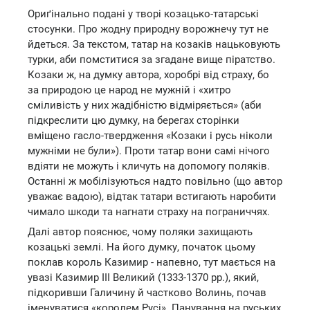
Ориґінально подані у творі козацько-татарські
стосунки. Про жодну природну ворожнечу тут не
йдеться. За текстом, татар на козаків нацьковують
турки, аби помститися за згадане вище піратство.
Козаки ж, на думку автора, хоробрі від страху, бо
за природою це народ не мужній і «хитро
сміливість у них жадібністю відміряється» (аби
підкреслити цю думку, на берегах сторінки
вміщено гасло-твердження «Козаки і русь ніколи
мужніми не були»). Проти татар вони самі нічого
вдіяти не можуть і кличуть на допомогу поляків.
Останні ж мобілізуються надто повільно (що автор
уважає вадою), відтак татари встигають наробити
чимало шкоди та нагнати страху на пограниччях.
Далі автор пояснює, чому поляки захищають
козацькі землі. На його думку, початок цьому
поклав король Казимир - напевно, тут мається на
увазі Казимир ІІІ Великий (1333-1370 рр.), який,
підкоривши Галичину й частково Волинь, почав
іменуватися «королем Русі». Панування на руських