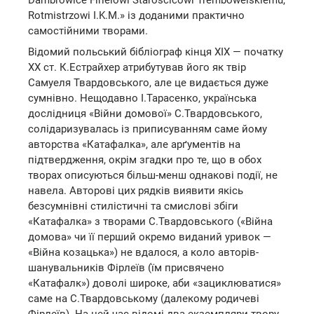
Dambrowice Firleiowi Staroscicowi Trembowelskiemu,
Rotmistrzowi I.K.M.» із доданими практично
самостійними творами.
Відомий польський бібліограф кінця ХІХ — початку
ХХ ст. К.Естрайхер атрибутував його як твір
Самуеля Твардовського, але це видається дуже
сумнівно. Нещодавно І.Тарасенко, українська
дослідниця «Війни домової» С.Твардовського,
солідаризувалась із приписуванням саме йому
авторства «Катафалка», але арґументів на
підтвердження, окрім згадки про те, що в обох
творах описуються більш-менш однакові події, не
навела. Авторові цих рядків виявити якісь
безсумнівні стилістичні та смислові збіги
«Катафалка» з творами С.Твардовського («Війна
домова» чи її перший окремо виданий уривок —
«Війна козацька») не вдалося, а коло авторів-
шанувальників Фірлеїв (їм присвячено
«Катафалк») доволі широке, аби «зациклюватися»
саме на С.Твардовському (далекому родичеві
Фірлеїв). На цей час відомі два екземпляри твору