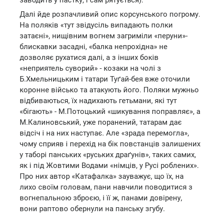
Далі йде розпачливий опис корсунського погрому.
На поляків «тут звідусіль випадають полки
затаєні», нищівним вогнем загриміли «перуни»-
блискавки засадні, «балка непрохідна» не
дозволяє рухатися далі, а з інших боків
«неприятель суворий» - козаки на чолі з
Б.Хмельницьким і татари Туґай-бея вже оточили
коронне військо та атакують його. Поляки мужньо
відбиваються, їх надихають гетьмани, які тут
«бігають» - М.Потоцький «шикування поправляє», а
М.Калиновський, уже поранений, татарам дає
відсіч і на них наступає. Але «зрада перемогла»,
чому сприяв і перехід на бік повстанців залишених
у таборі панських «руських драґунів», таких самих,
як і під Жовтими Водами «німців, у Русі роблених».
Про них автор «Катафалка» зауважує, що їх, на
лихо своїм головам, пани навчили поводитися з
вогнепальною зброєю, і її ж, панами довірену,
вони раптово обернули на панську згубу.