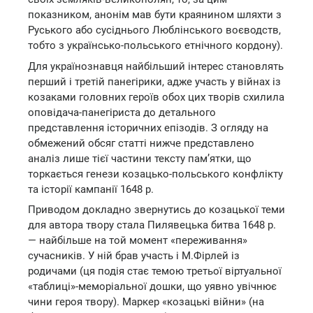
показником, анонім мав бути краянином шляхти з
Руського або сусіднього Люблінського воєводств,
тобто з українсько-польського етнічного кордону).
Для українознавця найбільший інтерес становлять
перший і третій панегірики, адже участь у війнах із
козаками головних героїв обох цих творів схилила
оповідача-панегіриста до детального
представлення історичних епізодів. З огляду на
обмежений обсяг статті нижче представлено
аналіз лише тієї частини тексту пам’ятки, що
торкається генези козацько-польського конфлікту
та історії кампанії 1648 р.
Приводом докладно звернутись до козацької теми
для автора твору стала Пилявецька битва 1648 р.
— найбільше на той момент «переживання»
сучасників. У ній брав участь і М.Фірлей із
родичами (ця подія стає темою третьої віртуальної
«таблиці»-меморіальної дошки, що уявно увічнює
чини героя твору). Маркер «козацькі війни» (на