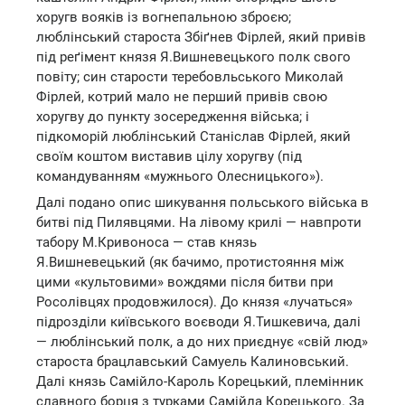
хоругв вояків із вогнепальною зброєю;
люблінський староста Збіґнев Фірлей, який привів
під реґімент князя Я.Вишневецького полк свого
повіту; син старости теребовльського Миколай
Фірлей, котрий мало не перший привів свою
хоругву до пункту зосередження війська; і
підкоморій люблінський Станіслав Фірлей, який
своїм коштом виставив цілу хоругву (під
командуванням «мужнього Олесницького»).
Далі подано опис шикування польського війська в
битві під Пилявцями. На лівому крилі — навпроти
табору М.Кривоноса — став князь
Я.Вишневецький (як бачимо, протистояння між
цими «культовими» вождями після битви при
Росолівцях продовжилося). До князя «лучаться»
підрозділи київського воєводи Я.Тишкевича, далі
— люблінський полк, а до них приєднує «свій люд»
староста брацлавський Самуель Калиновський.
Далі князь Самійло-Кароль Корецький, племінник
славного борця з турками Самійла Корецького. За