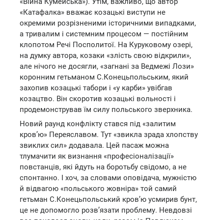
«Війна Кумейська»). Утім, важливо, що автор
«Катафалка» вважає козацькі виступи не
окремими розрізненими історичними випадками,
а тривалим і системним процесом — постійним
клопотом Речі Посполитої. На Куруковому озері,
на думку автора, козаки «злість свою відкрили»,
але нічого не досягли, «загнані за Ведмежі Лози»
коронним гетьманом С.Конецьпольським, який
захопив козацькі табори і «у карби» увібгав
козацтво. Він скоротив козацькі вольності і
продемонстрував їм силу польського зверхника.
Новий раунд конфлікту стався під «залитим
кров’ю» Переяславом. Тут «звикла зрада хлопству
звиклих сил» додавала. Цей пасаж можна
тлумачити як визнання «професіоналізації»
повстанців, які йдуть на боротьбу свідомо, а не
спонтанно. І хоч, за словами оповідача, мужністю
й відвагою «польського жовніра» той самий
гетьман С.Конецьпольський кров’ю усмирив бунт,
це не допомогло розв’язати проблему. Невдовзі