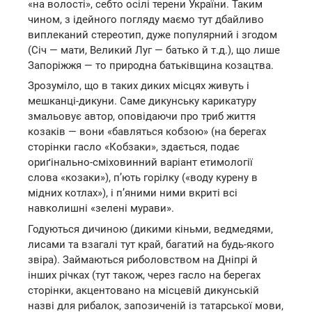
«на волості», себто осілі терени України. Таким
чином, з ідейного погляду маємо тут дбайливо
виплеканий стереотип, дуже популярний і згодом
(Січ — мати, Великий Луг — батько й т.д.), що лише
Запоріжжя — то природна батьківщина козацтва.
Зрозуміло, що в таких диких місцях живуть і
мешканці-дикуни. Саме дикунську карикатуру
змальовує автор, оповідаючи про триб життя
козаків — вони «бавляться кобзою» (на берегах
сторінки гасло «Кобзаки», здається, подає
ориґінально-сміховинний варіант етимології
слова «козаки»), п’ють горілку («воду курену в
мідних котлах»), і п’яними ними вкриті всі
навколишні «зелені мурави».
Годуються дичиною (дикими кіньми, ведмедями,
лисами та взагалі тут край, багатий на будь-якого
звіра). Займаються риболовством на Дніпрі й
інших річках (тут також, через гасло на берегах
сторінки, акцентовано на місцевій дикунській
назві для рибалок, запозиченій із татарської мови,