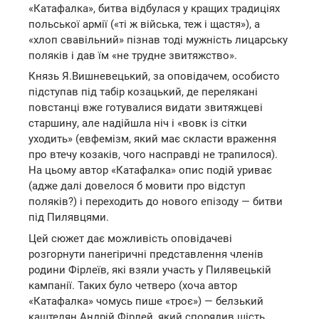
«Катафалка», битва відбулася у кращих традиціях
польської армії («ті ж війська, теж і щастя»), а
«хлоп свавільний» пізнав тоді мужність лицарську
поляків і дав їм «не трудне звитяжство».
Князь Я.Вишневецький, за оповідачем, особисто
підступав під табір козацький, де перелякані
повстанці вже готувалися видати звитяжцеві
старшину, але надійшла ніч і «вовк із сітки
уходить» (евфемізм, який має скласти враження
про втечу козаків, чого насправді не трапилося).
На цьому автор «Катафалка» опис подій уриває
(адже далі довелося б мовити про відступ
поляків?) і переходить до нового епізоду — битви
під Пилявцями.
Цей сюжет дає можливість оповідачеві
розгорнути панегіричні представлення членів
родини Фірлеїв, які взяли участь у Пилявецькій
кампанії. Таких було четверо (хоча автор
«Катафалка» чомусь пише «троє») — белзький
каштелян Андрій Фірлей, який спорядив шість