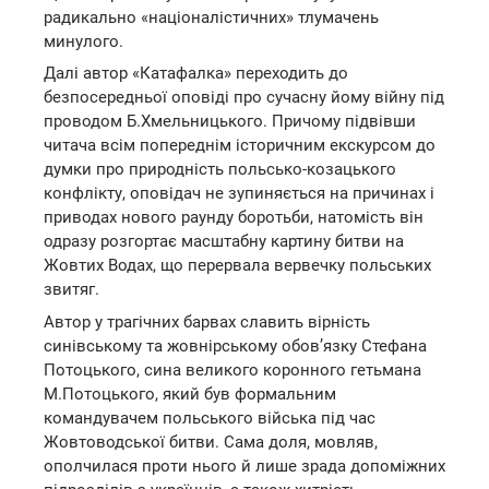
радикально «націоналістичних» тлумачень
минулого.
Далі автор «Катафалка» переходить до
безпосередньої оповіді про сучасну йому війну під
проводом Б.Хмельницького. Причому підвівши
читача всім попереднім історичним екскурсом до
думки про природність польсько-козацького
конфлікту, оповідач не зупиняється на причинах і
приводах нового раунду боротьби, натомість він
одразу розгортає масштабну картину битви на
Жовтих Водах, що перервала вервечку польських
звитяг.
Автор у трагічних барвах славить вірність
синівському та жовнірському обов’язку Стефана
Потоцького, сина великого коронного гетьмана
М.Потоцького, який був формальним
командувачем польського війська під час
Жовтоводської битви. Сама доля, мовляв,
ополчилася проти нього й лише зрада допоміжних