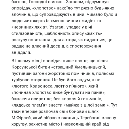
багнюці Господні святині. Загалом, підсумовує
оповідач, «хлопство» накоїло тут рясно будь-яких
злочинів, що супроводжують війни. Чимало було й
людських жертв із «менш винних жидів» та
«невинних ляхів». Узагалі, упадає у вічі
стилізованість, шаблонність опису «жахіть»
розгулу повстання - для автора, як видається, це
радше не власний досвід, а спостереження
звіддаля.
В іншому місці оповідач пише про те, що після
Корсунської битви «страшний Хмельницький,
пустивши загони жорстоких помічників, польські
турбував сторони». Це був його задум, а не
«лютого Кривоноса, люттю п’яного», який
«починав хлопство дике бунтувати на панів»,
бажаючи осиротіле, без короля й гетьманів,
«лядське плем’я» знести «майже з цілої землі». Тут
таки вперше розпочав свій бойовий шлях
М.Фірлей, який зібрав з околиць Теребовлі власну
хоругву, захистив місто і навколишній край від