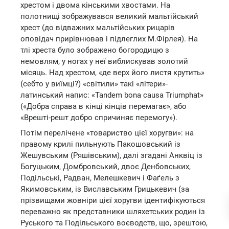
хрестом і двома кінськими хвостами. На
полотнищі зображувався великий мальтійський
хрест (до відважних мальтійських рицарів
оповідач прирівнював і підлеглих М.Фірлея). На
тлі хреста було зображено богородицю з
немовлям, у ногах у неї виблискував золотий
місяць. Над хрестом, «де верх його листя крутить»
(себто у виїмці?) «світили» такі «літери»-
латинський напис: «Tandem bona causa Triumphat»
(«Добра справа в кінці кінців перемагає», або
«Врешті-решт добро спричиняє перемогу»).
Потім перелічене «товариство цієї хоругви»: на
правому крилі пильнують Пакошовський із
Жешувським (Ряшівським), далі згадані Анквіц із
Богуцьким, Домбровський, двоє Денбовських,
Подільські, Радван, Мелешкевич і Фаґель з
Якимовським, із Виславським Грицькевич (за
прізвищами жовніри цієї хоругви ідентифікуються
переважно як представники шляхетських родин із
Руського та Подільського воєводств, що, зрештою,