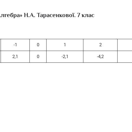
лгебра» H.А. Тарасенкової. 7 клас
-1
0
1
2
2,1
0
-2,1
-4,2