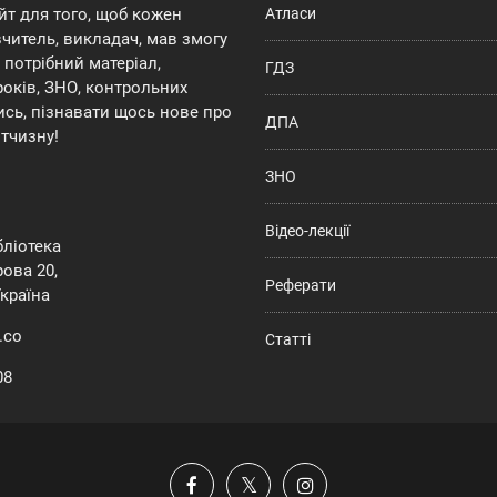
йт для того, щоб кожен
Атласи
 вчитель, викладач, мав змогу
потрібний матеріал,
ГДЗ
років, ЗНО, контрольних
ись, пізнавати щось нове про
ДПА
ітчизну!
ЗНО
Відео-лекції
ібліотека
ова 20,
Реферати
Україна
.co
Статті
08