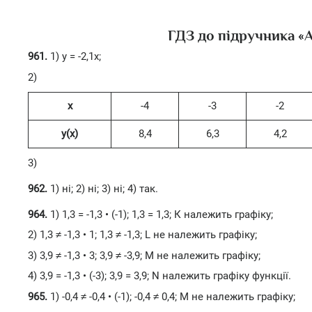
ГДЗ до підручника «А
961.
1) у = -2,1х;
2)
x
-4
-3
-2
y(x)
8,4
6,3
4,2
3)
962.
1) ні; 2) ні; 3) ні; 4) так.
964.
1) 1,3 = -1,3 • (-1); 1,3 = 1,3; К належить графіку;
2) 1,3 ≠ -1,3 • 1; 1,3 ≠ -1,3; L не належить графіку;
3) 3,9 ≠ -1,3 • 3; 3,9 ≠ -3,9; М не належить графіку;
4) 3,9 = -1,3 • (-3); 3,9 = 3,9; N належить графіку функції.
965.
1) -0,4 ≠ -0,4 • (-1); -0,4 ≠ 0,4; М не належить графіку;