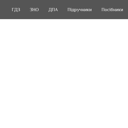
ГДЗ
ГДЗ
ЗНО
ЗНО
ДПА
ДПА
Підручники
Підручники
Посібники
Посібники