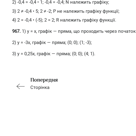
2) -0,4 = -0,4 • 1; -0,4 = -0,4; N належить графіку;
3) 2 ≠ -0,4 • 5; 2 ≠ -2; Р не належить графіку функції;
4) 2 = -0,4 • (-5); 2 = 2; R належить графіку функції.
967.
1) y = х, графік — пряма, що проходить через початок 
2) у = -3х, графік — пряма; (0; 0); (1; -3);
3) у = 0,25х, графік — пряма; (0; 0); (4; 1).
Попередня
Сторінка