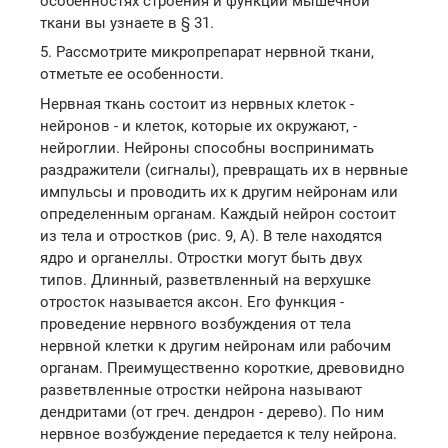
особенностях строения и функций мышечной
ткани вы узнаете в § 31.
5. Рассмотрите микропрепарат нервной ткани,
отметьте ее особенности.
Нервная ткань состоит из нервных клеток -
нейронов - и клеток, которые их окружают, -
нейроглии. Нейроны способны воспринимать
раздражители (сигналы), превращать их в нервные
импульсы и проводить их к другим нейронам или
определенным органам. Каждый нейрон состоит
из тела и отростков (рис. 9, А). В теле находятся
ядро и органеллы. Отростки могут быть двух
типов. Длинный, разветвленный на верхушке
отросток называется аксон. Его функция -
проведение нервного возбуждения от тела
нервной клетки к другим нейронам или рабочим
органам. Преимущественно короткие, древовидно
разветвленные отростки нейрона называют
дендритами (от греч. дендрон - дерево). По ним
нервное возбуждение передается к телу нейрона.