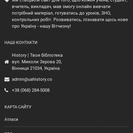
вчитель, викладач, мав змогу онлайн вивчати
потрібний матеріал, готуватись до уроків, ЗНО,
контрольних робіт. Розвиватись, пізнавати щось нове
про Україну - нашу Вітчизну!
НАШІ КОНТАКТИ
History | Твоя бібліотека
вул. Миколи Зерова 20,
Вінниця 21034, Україна
admin@uahistory.co
+38 (068) 284-5008
КАРТА САЙТУ
Атласи