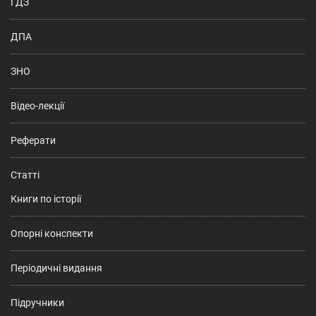
ГДЗ
ДПА
ЗНО
Відео-лекції
Реферати
Статті
Книги по історії
Опорні конспекти
Періодичні видання
Підручники