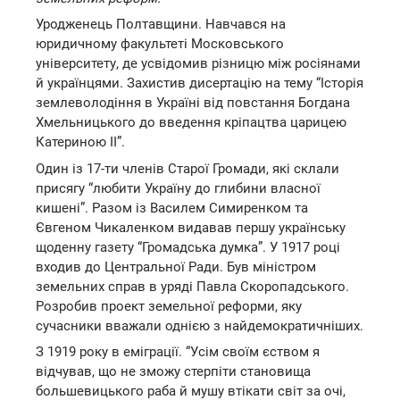
Уродженець Полтавщини. Навчався на
юридичному факультеті Московського
університету, де усвідомив різницю між росіянами
й українцями. Захистив дисертацію на тему “Історія
землеволодіння в Україні від повстання Богдана
Хмельницького до введення кріпацтва царицею
Катериною ІІ”.
Один із 17-ти членів Старої Громади, які склали
присягу “любити Україну до глибини власної
кишені”. Разом із Василем Симиренком та
Євгеном Чикаленком видавав першу українську
щоденну газету “Громадська думка”. У 1917 році
входив до Центральної Ради. Був міністром
земельних справ в уряді Павла Скоропадського.
Розробив проект земельної реформи, яку
сучасники вважали однією з найдемократичніших.
З 1919 року в еміграції. “Усім своїм єством я
відчував, що не зможу стерпіти становища
большевицького раба й мушу втікати світ за очі,