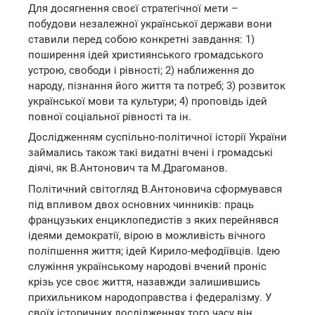
Для досягнення своєї стратегічної мети –
побудови незалежної української держави вони
ставили перед собою конкретні завдання: 1)
поширення ідей християнського громадського
устрою, свободи і рівності; 2) наближення до
народу, пізнання його життя та потреб; 3) розвиток
української мови та культури; 4) проповідь ідей
повної соціальної рівності та ін.
Дослідженням суспільно-політичної історії України
займались також такі видатні вчені і громадські
діячі, як В.Антонович та М.Драгоманов.
Політичний світогляд В.Антоновича сформувався
під впливом двох основних чинників: праць
французьких енциклопедистів з яких перейнявся
ідеями демократії, вірою в можливість вічного
поліпшення життя; ідей Кирило-мефодіївців. Ідею
служіння українському народові вчений проніс
крізь усе своє життя, назавжди залишившись
прихильником народоправства і федералізму. У
своїх історичних дослідженнях того часу він