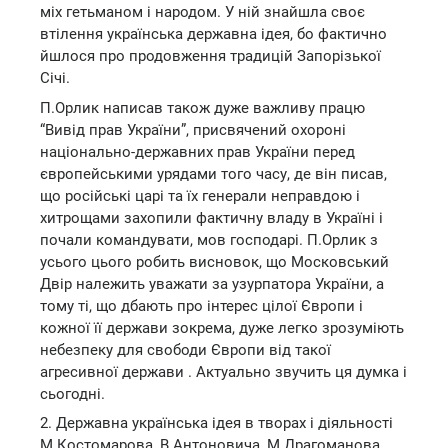
міх гетьманом і народом. У ній знайшла своє
втілення українська державна ідея, бо фактично
йшлося про продовження традицій Запорізької
Січі.
П.Орлик написав також дуже важливу працю
“Вивід прав України”, присвячений охороні
національно-державних прав України перед
європейськими урядами того часу, де він писав,
що російські царі та їх генерали неправдою і
хитрощами захопили фактичну владу в Україні і
почали командувати, мов господарі. П.Орлик з
усього цього робить висновок, що Московський
Двір належить уважати за узурпатора України, а
тому ті, що дбають про інтерес цілої Європи і
кожної її держави зокрема, дуже легко зрозуміють
небезпеку для свободи Європи від такої
агресивної держави . Актуально звучить ця думка і
сьогодні.
2. Державна українська ідея в творах і діяльності
М.Костомарова, В.Антоновича, М.Драгоманова,