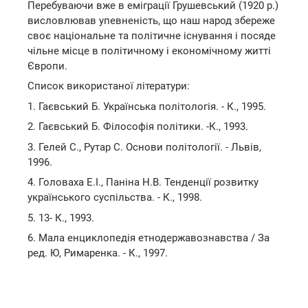
Перебуваючи вже в еміграції Грушевський (1920 р.)
висловлював упевненість, що наш народ збереже
своє національне та політичне існування і посяде
чільне місце в політичному і економічному житті
Європи.
Список використаної літератури:
1. Гаєвський Б. Українська політологія. - К., 1995.
2. Гаєвський Б. Філософія політики. -К., 1993.
3. Гелей С., Рутар С. Основи політології. - Львів,
1996.
4. Головаха Е.І., Паніна Н.В. Тенденції розвитку
українського суспільства. - К., 1998.
5. 13- К., 1993.
6. Мала енциклопедія етнодержавознавства / За
ред. Ю, Римаренка. - К., 1997.