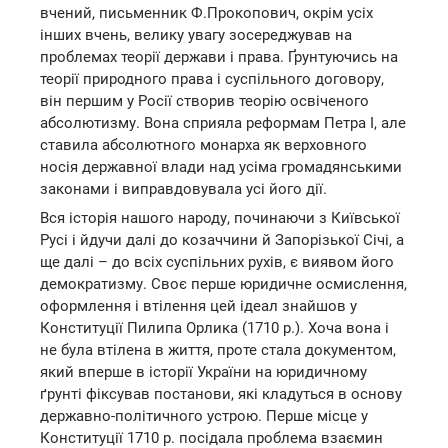
вчений, письменник Ф.Прокопович, окрім усіх
інших вчень, велику увагу зосереджував на
проблемах теорії держави і права. Ґрунтуючись на
теорії природного права і суспільного договору,
він першим у Росії створив теорію освіченого
абсолютизму. Вона сприяла реформам Петра І, але
ставила абсолютного монарха як верховного
носія державної влади над усіма громадянськими
законами і виправдовувала усі його дії.
Вся історія нашого народу, починаючи з Київської
Русі і йдучи далі до козаччини й Запорізької Січі, а
ще далі – до всіх суспільних рухів, є виявом його
демократизму. Своє перше юридичне осмислення,
оформлення і втілення цей ідеал знайшов у
Конституції Пилипа Орлика (1710 р.). Хоча вона і
не була втілена в життя, проте стала документом,
який вперше в історії України на юридичному
ґрунті фіксував постанови, які кладуться в основу
державно-політичного устрою. Перше місце у
Конституції 1710 р. посідала проблема взаємин