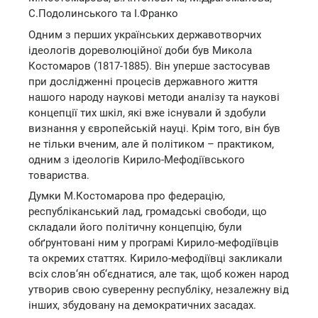
С.Подолинського та І.Франко
Одним з перших українських державотворчих
ідеологів дореволюційної доби був Микола
Костомаров (1817-1885). Він уперше застосував
при дослідженні процесів державного життя
нашого народу наукові методи аналізу та наукові
концепції тих шкіл, які вже існували й здобули
визнання у європейській науці. Крім того, він був
не тільки вченим, але й політиком – практиком,
одним з ідеологів Кирило-Мефодіївського
товариства.
Думки М.Костомарова про федерацію,
республіканський лад, громадські свободи, що
складали його політичну концепцію, були
обґрунтовані ним у програмі Кирило-мефодіївців
та окремих статтях. Кирило-мефодіївці закликали
всіх слов‘ян об‘єднатися, але так, щоб кожен народ
утворив свою суверенну республіку, незалежну від
інших, збудовану на демократичних засадах.