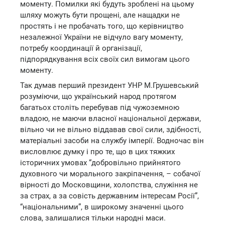
моменту. Помилки які будуть зроблені на цьому
шляху можуть бути прощені, але нащадки не
простять і не пробачать того, що керівництво
незалежної України не відчуло вагу моменту,
потребу координації й організації,
підпорядкування всіх своїх сил вимогам цього
моменту.
Так думав перший президент УНР М.Грушевський
розуміючи, що український народ протягом
багатьох століть перебував під чужоземною
владою, не маючи власної національної держави,
вільно чи не вільно віддавав свої сили, здібності,
матеріальні засоби на службу імперії. Водночас він
висловлює думку і про те, що в цих тяжких
історичних умовах “добровільно прийнятого
духовного чи морального закріпачення, – собачої
вірності до Московщини, холопства, служіння не
за страх, а за совість державним інтересам Росії”,
“національними”, в широкому значенні цього
слова, залишалися тільки народні маси.