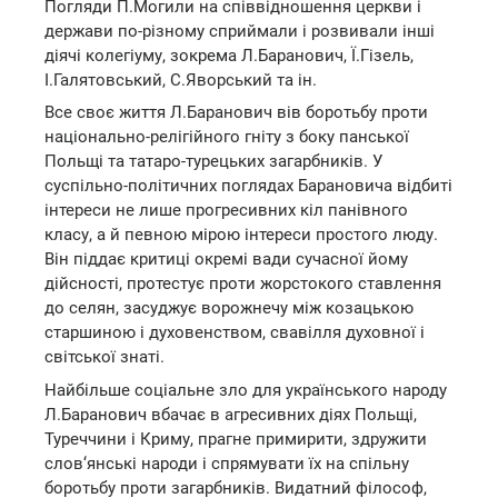
Погляди П.Могили на співвідношення церкви і
держави по-різному сприймали і розвивали інші
діячі колегіуму, зокрема Л.Баранович, Ї.Гізель,
І.Галятовський, С.Яворський та ін.
Все своє життя Л.Баранович вів боротьбу проти
національно-релігійного гніту з боку панської
Польщі та татаро-турецьких загарбників. У
суспільно-політичних поглядах Барановича відбиті
інтереси не лише прогресивних кіл панівного
класу, а й певною мірою інтереси простого люду.
Він піддає критиці окремі вади сучасної йому
дійсності, протестує проти жорстокого ставлення
до селян, засуджує ворожнечу між козацькою
старшиною і духовенством, свавілля духовної і
світської знаті.
Найбільше соціальне зло для українського народу
Л.Баранович вбачає в агресивних діях Польщі,
Туреччини і Криму, прагне примирити, здружити
слов‘янські народи і спрямувати їх на спільну
боротьбу проти загарбників. Видатний філософ,