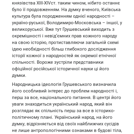
князівства ХIII-ХІVст. таким чином, нібито останнє
було її продовженням. На думку вченого, Київська
культура була породженням однієї народності –
україно-руської, Володимиро-Московська – іншої, у
великоруської. Вже тут Грушевський виходить з
окремішності і невід‘ємних прав кожного народу
на свою історію, протиставляючи загальній схемі
ідею необхідності більш глибокого дослідження
історії кожної з народностей як окремої етнічної
спільності. Вороже зустріли представники
офіційної російської історичної науки ці його
думки.
Народницька ідеологія Грушевського визначила
його особливий інтерес до проблем народності і,
перш за все, національного питання. В центрі його
уваги знаходиться український народ, який він
розглядає як спільність перш за все в історико-
політичному плані. Український народ, на його
думку, відрізняється від своїх найближчих сусідів
не лише антропологічними ознаками в будові тіла,