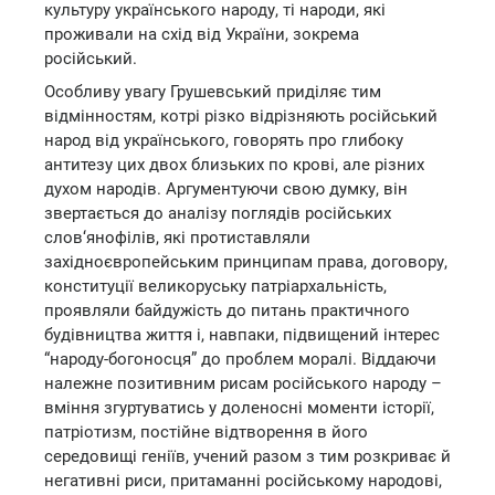
культуру українського народу, ті народи, які
проживали на схід від України, зокрема
російський.
Особливу увагу Грушевський приділяє тим
відмінностям, котрі різко відрізняють російський
народ від українського, говорять про глибоку
антитезу цих двох близьких по крові, але різних
духом народів. Аргументуючи свою думку, він
звертається до аналізу поглядів російських
слов‘янофілів, які протиставляли
західноєвропейським принципам права, договору,
конституції великоруську патріархальність,
проявляли байдужість до питань практичного
будівництва життя і, навпаки, підвищений інтерес
“народу-богоносця” до проблем моралі. Віддаючи
належне позитивним рисам російського народу –
вміння згуртуватись у доленосні моменти історії,
патріотизм, постійне відтворення в його
середовищі геніїв, учений разом з тим розкриває й
негативні риси, притаманні російському народові,