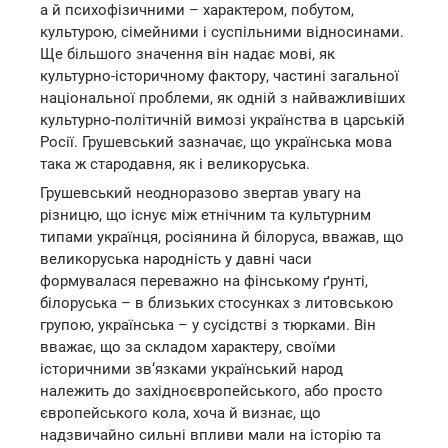
а й психофізичними – характером, побутом,
культурою, сімейними і суспільними відносинами.
Ще більшого значення він надає мові, як
культурно-історичному фактору, частині загальної
національної проблеми, як одній з найважливіших
культурно-політичній вимозі українства в царській
Росії. Грушевський зазначає, що українська мова
така ж стародавня, як і великоруська.
Грушевський неодноразово звертав увагу на
різницю, що існує між етнічним та культурним
типами українця, росіянина й білоруса, вважав, що
великоруська народність у давні часи
формувалася переважно на фінському ґрунті,
білоруська – в близьких стосунках з литовською
групою, українська – у сусідстві з тюрками. Він
вважає, що за складом характеру, своїми
історичними зв‘язками український народ
належить до західноєвропейського, або просто
європейського кола, хоча й визнає, що
надзвичайно сильні впливи мали на історію та