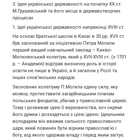
3. Ідея української державності на початку ХХ ст.
М.Грушевський та його місце в державотворчих
процесах
1. Ідеї української державності наприкінці XVIII ст.
На основі братської школи в Києві в 30 рр. ХVII ст.
був заснований за ініціативою Петра Могили
перший вищий навчальний заклад – Києво-
Могилянський колегіум, який у ХVII-ХVІІІ ст. (з 1701
р. – Академія) відіграв визначну роль в історії
освіти не лише в Україні, а й загалом у Росії та
інших слов‘янських народів.
Засновник колегіуму П.Могила єдину силу, яку
можна, протиставити загарбницьким планам
польських феодалів, убачав у православній церкві.
Тому і розвивав ідею її верховенства, хоч окремі
його думки і розходяться з цією ідеєю. Ідеальним
володарем він вважав сильного православного
царя, який повинен бути вірним православ’ю і
богу, від якого одержав владу і перед яким звітує.