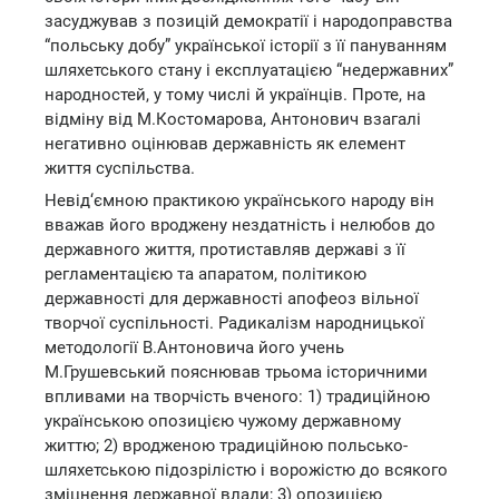
засуджував з позицій демократії і народоправства
“польську добу” української історії з її пануванням
шляхетського стану і експлуатацією “недержавних”
народностей, у тому числі й українців. Проте, на
відміну від М.Костомарова, Антонович взагалі
негативно оцінював державність як елемент
життя суспільства.
Невід‘ємною практикою українського народу він
вважав його вроджену нездатність і нелюбов до
державного життя, протиставляв державі з її
регламентацією та апаратом, політикою
державності для державності апофеоз вільної
творчої суспільності. Радикалізм народницької
методології В.Антоновича його учень
М.Грушевський пояснював трьома історичними
впливами на творчість вченого: 1) традиційною
українською опозицією чужому державному
життю; 2) вродженою традиційною польсько-
шляхетською підозрілістю і ворожістю до всякого
зміцнення державної влади; 3) опозицією