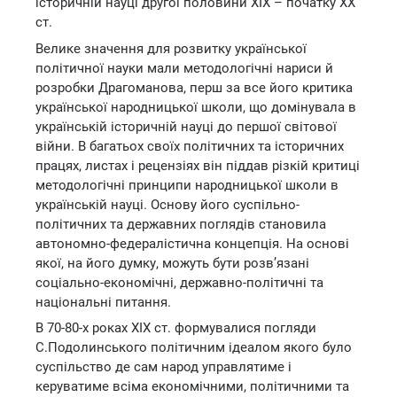
історичній науці другої половини ХІХ – початку ХХ
ст.
Велике значення для розвитку української
політичної науки мали методологічні нариси й
розробки Драгоманова, перш за все його критика
української народницької школи, що домінувала в
українській історичній науці до першої світової
війни. В багатьох своїх політичних та історичних
працях, листах і рецензіях він піддав різкій критиці
методологічні принципи народницької школи в
українській науці. Основу його суспільно-
політичних та державних поглядів становила
автономно-федералістична концепція. На основі
якої, на його думку, можуть бути розв’язані
соціально-економічні, державно-політичні та
національні питання.
В 70-80-х роках ХІХ ст. формувалися погляди
С.Подолинського політичним ідеалом якого було
суспільство де сам народ управлятиме і
керуватиме всіма економічними, політичними та