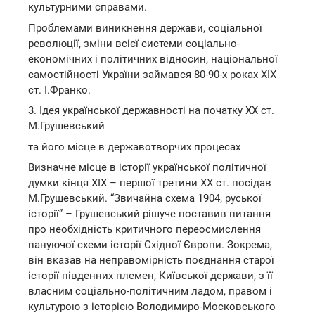
культурними справами.
Проблемами виникнення держави, соціальної
революції, зміни всієї системи соціально-
економічних і політичних відносин, національної
самостійності України займався 80-90-х роках ХІХ
ст. І.Франко.
3. Ідея української державності на початку ХХ ст.
М.Грушевський
та його місце в державотворчих процесах
Визначне місце в історії української політичної
думки кінця ХІХ – першої третини ХХ ст. посідав
М.Грушевський. “Звичайна схема 1904, руської
історії” – Грушевський рішуче поставив питання
про необхідність критичного переосмислення
пануючої схеми історії Східної Європи. Зокрема,
він вказав на неправомірність поєднання старої
історії південних племен, Київської держави, з її
власним соціально-політичним ладом, правом і
культурою з історією Володимиро-Московського