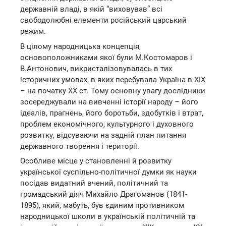
державній владі, в якій “виховував” всі
свободолюбні елементи російський царський
режим.
В цілому народницька концепція,
основоположниками якої були М.Костомаров і
В.Антонович, викристалізовувалась в тих
історичних умовах, в яких перебувала Україна в ХІХ
– на початку ХХ ст. Тому основну увагу дослідники
зосереджували на вивченні історії народу – його
ідеалів, прагнень, його боротьби, здобутків і втрат,
проблем економічного, культурного і духовного
розвитку, відсуваючи на задній план питання
державного творення і території.
Особливе місце у становленні й розвитку
української суспільно-політичної думки як науки
посідав видатний вчений, політичний та
громадський діяч Михайло Драгоманов (1841-
1895), який, мабуть, був єдиним противником
народницької школи в українській політичній та