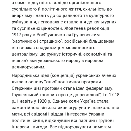
а саме: відсутність волі до організованого
суспільного й політичного життя, схильність до
анархізму і навіть до соціального та культурного
руйнування, легковажне ставлення до культурних
та суспільних цінностей. Жовтнева революція
1917 року в Росії уявляється Грушевським
“хаотичною і страшною”, російський більшовизм
він вважає спадкоємцем московського
централізму, що руйнує історичні, економічні та
інші зв‘язки українського народу з народом
великоруським.
Народницька ідея (концепція) українських вчених
лягла в основу їхньої політичної програми.
Стержнем цієї програми стала ідея федералізму.
Грушевський говорив про це до революції, і в 17-18
р., і навіть у 1920 р. Одначе коли Україна стала
самостійною він закликав згуртувати, навколо цієї
мети, всі свідомі і віддані інтересам України
політичні сили, відкинувши всі партійні і групові
інтереси і вигоди. Все підпорядкувати вимогам