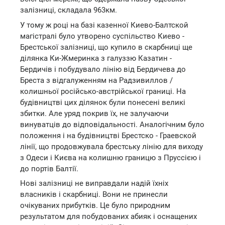
залізниці, складала 963км.
У тому ж році на базі казенної Киево-Балтской
магістралі було утворено суспільство Киево -
Брестської залізниці, що купило в скарбниці ще
ділянка Ки-Жмеринка з галуззю Казатин -
Бердичів і побудувало лінію від Бердичева до
Бреста з відгалуженням на Радзивиллов /
колишньої російсько-австрійської границі. На
будівництві цих ділянок були понесені великі
збитки. Але уряд покрив їх, не залучаючи
винуватців до відповідальності. Аналогічним було
положення і на будівництві Брестско - Граевской
лінії, що продовжувала брестську лінію для виходу
з Одеси і Києва на колишню границю з Пруссією і
до портів Балтії.
Нові залізниці не виправдали надій їхніх
власників і скарбниці. Вони не принесли
очікуваних прибутків. Це було природним
результатом для побудованих абияк і оснащених