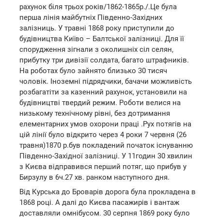
рахунок біля трьох років/1862-1865р./.Це була
перша лінія майбутніх Південно-Західних
залізниць. У травні 1868 року приступили до
будівництва Київо – Балтської залізниці. Для її
спорудження зігнали з околишніх сіл селян,
прибутку три дивізії солдата, багато штрафників.
На роботах було зайнято близько 30 тисяч
чоловік. Іноземні підрядчики, бачачи можливість
розбагатіти за казенний рахунок, установили на
будівництві твердий режим. Роботи велися на
низькому технічному рівні, без дотримання
елементарних умов охорони праці .Рух потягів на
цій лінії було відкрито через 4 роки 7 червня (26
травня)1870 р.був покладений початок існуванню
Південно-Західної залізниці. У 11годин 30 хвилин
з Києва відправився перший потяг, що прибув у
Бирзулу в 6ч.27 хв. ранком наступного дня.
Від Курська до Броварів дорога була прокладена в
1868 році. А далі до Києва пасажирів і вантаж
доставляли омнібусом. 30 серпня 1869 року було