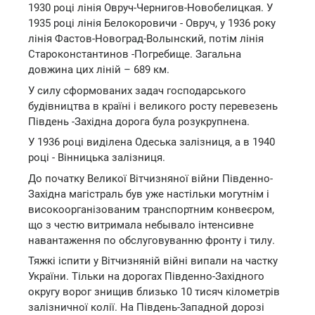
1930 році лінія Овруч-Чернигов-Новобелицкая. У
1935 році лінія Белокоровичи - Овруч, у 1936 року
лінія Фастов-Новоград-Волынский, потім лінія
Староконстантинов -Погребище. Загальна
довжина цих ліній – 689 км.
У силу сформованих задач господарського
будівництва в країні і великого росту перевезень
Південь -Західна дорога була розукрупнена.
У 1936 році виділена Одеська залізниця, а в 1940
році - Вінницька залізниця.
До початку Великої Вітчизняної війни Південно-
Західна магістраль був уже настільки могутнім і
високоорганізованим транспортним конвеєром,
що з честю витримала небывало інтенсивне
навантаження по обслуговуванню фронту і тилу.
Тяжкі іспити у Вітчизняній війні випали на частку
України. Тільки на дорогах Південно-Західного
округу ворог знищив близько 10 тисяч кілометрів
залізничної колії. На Південь-3ападной дорозі