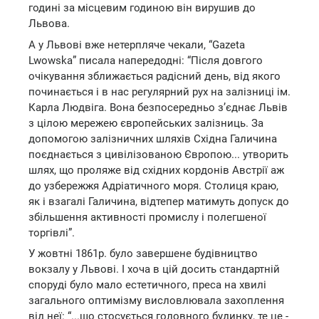
годині за місцевим годиною він вирушив до
Львова.
А у Львові вже нетерпляче чекали, “Gazeta
Lwowska” писала напередодні: “Після довгого
очікування зближається радісний день, від якого
починається і в нас регулярний рух на залізниці ім.
Карла Людвіга. Вона безпосередньо з’єднає Львів
з цілою мережею європейських залізниць. За
допомогою залізничних шляхів Східна Галичина
поєднається з цивілізованою Європою... утворить
шлях, що проляже від східних кордонів Австрії аж
до узбережжя Адріатичного моря. Столиця краю,
як і взагалі Галичина, відтепер матимуть допуск до
збільшення активності промислу і полегшеної
торгівлі”.
У жовтні 1861р. було завершене будівництво
вокзалу у Львові. І хоча в цій досить стандартній
споруді було мало естетичного, преса на хвилі
загального оптимізму висловлювала захоплення
від неї: “...що стосується головного будинку, те це -