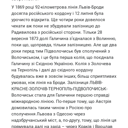
У 1869 році 92-кілометрова лінія Львів-Броди
досягла російського кордону і 12 липня була
урочисто відкрита. Ще чотири роки довелося
чекати аж поки не збудували залізницю до
Радивилова з російської сторони. Тільки 28
вересня 1873 долі Галичина з’єдналася з Волинню,
поки що, щоправда, тільки залізницею. Але ще два
роки перед тим Підволочиськ був сполучений з
Волочиськом, і це була перша колія, що поєднала
Галичину зі Східною Україною. Колія з Золочева
на Тернопіль і далі до східного кордону
будувалась вже в зовсім інших, більш сприятливих
умовах, ніж лінія на Броди. Залізниця ЛЬВІВ-
КРАСНЕ-ЗОЛОЧІВ-ТЕРНОПІЛЬ-ПІДВОЛОЧИСЬК-
Волочиськ стала для Галичини першою справді
міжнародною лінією. По-перше тому, що Австрія
домовилась таким чином з Росією про
сполучення Львова з Одесою через
надзбручанський міст, а, по-другу, тому, що лінія ця
прямувала далі на захід – через Краків і Вроцлав