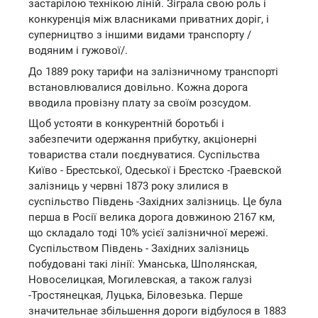
застарілою технікою ліній. Зіграла свою роль і
конкуренція між власниками приватних доріг, і
суперництво з іншими видами транспорту /
водяним і гужової/.
До 1889 року тарифи на залізничному транспорті
встановлювалися довільно. Кожна дорога
вводила провізну плату за своїм розсудом.
Щоб устояти в конкурентній боротьбі і
забезпечити одержання прибутку, акціонерні
товариства стали поєднуватися. Суспільства
Київо - Брестської, Одеської і Брестско -Граевской
залізниць у червні 1873 року злилися в
суспільство Південь -Західних залізниць. Це була
перша в Росії велика дорога довжиною 2167 км,
що складало тоді 10% усієї залізничної мережі.
Суспільством Південь - Західних залізниць
побудовані такі лінії: Уманська, Шполянская,
Новоселицкая, Могилевская, а також галузі
-Тростянецкая, Луцька, Біловезька. Перше
значительнае збільшення дороги відбулося в 1883