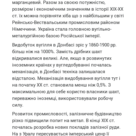
марганцевий. Разом за своєю потужністю,
розміром і економічним значенням в історії ХІХ-ХХ
ст. їх можна порівняти хіба що з найбільшим у світі
Рейнсько-Вествальським промисловим районом
Німеччини. Україна стала головною вугільно-
металургійною базою Російської імперії.
Видобуток вугілля в Донбасі зріс у 1860-1900 рр.
більш ніж на 1000%. Замість дрібних шахт
відкривалися великі. Але, якщо в розвинутих
іноземних країнах у вугледобуванні почалась
механізація, в Донбасі техніка залишалася
відсталою. Механізація видобування вугілля тут і
на початку ХХ ст. становила менш ніж 0,5%. З
максимальною для себе користю власники шахт,
переважно іноземці, використовували робочу
силу.
Розвиток промисловості, залізничне будівництво
різко підвищили попит на метал. В кінці ХІХ ст.
почалась розробка нових покладів залізної руди.
На з Уралу пересувається імперський ценр її