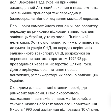
долі Верховна Рада України прийняла
законодавчий Акт, який закріпив її незалежність.
Залізничний транспорт теж переходив у
безпосереднє підпорядкування молодої держави.
Перші роки самостійного економічного розвитку,
переходу до ринкових відносин виявились для
залізниць України, у тому числі і Львівської,
нелегкими. Хоча було прийнято чимало правових
документів урядів СНД, на нарадах керівників
залізничного транспорту СНД, розрахунки за
перевезення вантажів протягом 1992-93 рр.
проводилися через Міністерство шляхів Росії.
Довго вирішувалось і питання передачі
вантажних, рефрижераторних вагонів залізницям
України.
Складним для залізниці ставши перехід до
ринкових відносин. Різко скоротилось
надходження вантажів з інших магістралей, а
також знизився обсяг їх власного навантаження.
Якщо в 1990 році залізниця відправила 107,1 млн.