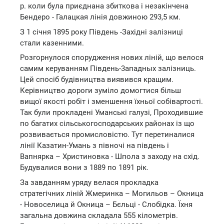
р. коли була приєднана збиткова і незакінчена
Бендеро - Галацкая лінія довжиною 293,5 км.
З 1 січня 1895 року Південь -Західні залізниці
стали казенними.
Розгорнулося спорудження нових ліній, що велося
самим керуванням Південь-3ападных залізниць.
Цей спосіб будівництва виявився кращим.
Керівництво дороги зуміло домогтися більш
вищої якості робіт і зменшення їхньої собівартості.
Так були прокладені Уманські галузі, Проходившие
по багатих сільськогосподарських районах із що
розвивається промисловістю. Тут перетиналися
лінії Казатин-Умань з півночі на південь і
Вапнярка – Христиновка - Шпола з заходу на схід.
Будувалися вони з 1889 по 1891 рік.
За завданням уряду велася прокладка
стратегічних ліній Жмеринка – Могильов – Окница
- Новоселица й Окница – Бєльці - Слобідка. Їхня
загальна довжина складала 555 кілометрів.