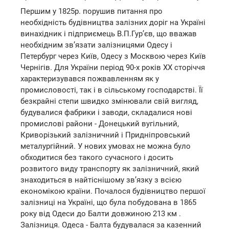
Першим у 1825р. порушив питання про
необхідність будівництва залізних доріг на Україні
винахідник і підприємець В.П.Гур’єв, що вважав
необхідним зв’язати залізницями Одесу і
Петербург через Київ, Одесу з Москвою через Київ
Чернігів. Для України період 90-х років XX сторіччя
характеризувався пожвавленням як у
промисловості, так і в сільському господарстві. Її
безкрайні степи швидко змінювали свій вигляд,
будувалися фабрики і заводи, складалися нові
промислові райони - Донецький вугільний,
Криворізький залізничний і Придніпровський
металургійний. У нових умовах не можна було
обходитися без такого сучасного і досить
розвитого виду транспорту як залізничний, який
знаходиться в найтіснішому зв’язку з всією
економікою країни. Почалося будівництво першої
залізниці на Україні, що була побудована в 1865
року від Одеси до Балти довжиною 213 км .
Залізниця. Одеса - Балта будувалася за казенний