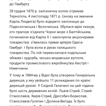
до Гамбургу.
28 грудня 1870 р. залізничну колію отримав
Тернопіль, 4 листопаду 1871 р. (знову на іменини
Карла Людвіга) було відкрито залізницю до
Підволочиська і Волочиська. Збулася мрія тихнув,
хто прагнув з’єднати Чорне море з Балтійським,
починаючи від Карла V і закінчуючи акціонерами
товариства: з’явилась пряма артерія Одеса-
Гамбург. І була вона в руках галицького
товариства. По ній перевозилася подільське
збіжжя і худорба, чесько-моравське вугілля,
продукти промислового виробництва Австрії і
Німеччини.
У тому ж 1884-му у Відні була утворена Генеральна
дирекція, у яку увійшло 11 розкиданих по країні
дирекцій рухові. У Східній Галичині на цей година
було шість державних колій: Львів-Стрий, Стрий-
Станіславів, Хирів-Стрий, Дрогобич-Борислав,
Станіславів-Гусятин і Долина-Вигода. Їх було