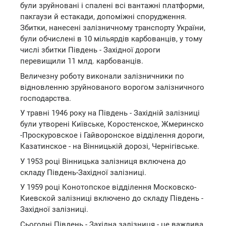
були зруйновані і спалені всі вантажні платформи,
пакгаузи й естакади, допоміжні спорудження.
Збитки, нанесені залізничному транспорту України,
були обчислені в 10 мільярдів карбованців, у тому
числі збитки Південь - Західної дороги
перевищили 11 млд. карбованців.
Величезну роботу виконали залізничники по
відновленню зруйнованого ворогом залізничного
господарства.
У травні 1946 року на Південь - Західній залізниці
були утворені Київське, Коростенское, Жмеринско
-Проскуровское і Гайворонское відділення дороги,
Казатинское - на Вінницькій дорозі, Чернігівське.
У 1953 році Вінницька залізниця включена до
складу Південь-Західної залізниці.
У 1959 році Конотопское відділення Московско-
Киевской залізниці включено до складу Південь -
Західної залізниці.
Сьогодні Південь - Західна залізниця - це важлива