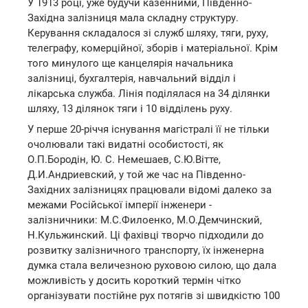
У 1913 році, уже будучи казенними, Південно-
Західна залізниця мала складну структуру.
Керування складалося зі служб шляху, тяги, руху,
телеграфу, комерційної, зборів і матеріальної. Крім
того минулого ще канцелярія начальника
залізниці, бухгалтерія, навчальний відділ і
лікарська служба. Лінія поділялася на 34 ділянки
шляху, 13 ділянок тяги і 10 відділень руху.
У перше 20-річчя існування магістралі її не тільки
очолювали такі видатні особистості, як
О.П.Бородін, Ю. С. Немешаев, С.Ю.Вітте,
Д.И.Андриевский, у той же час на Південно-
Західних залізницях працювали відомі далеко за
межами Російської імперії інженери -
залізничники: М.С.Филоенко, М.О.Демчинский,
Н.Кульжинский. Ці фахівці творчо підходили до
розвитку залізничного транспорту, їх інженерна
думка стала величезною руховою силою, що дала
можливість у досить короткий термін чітко
організувати постійне рух потягів зі швидкістю 100