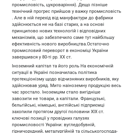
промисловість, цукроваріння). Дещо пізніше
технічний прогрес прийшов у важку промисловість
. Але в ній перехід від мануфактури до фабрики
здійснюється не на базі старих, а на основі
принципово нових технологій і відповідних
механізмів, що забезпечило саме тут найбільшу
ефективність нового виробництва.Остаточно
промисловий переворот в економіці України
завершився у 80-ті рр. ХХ ст.
Іноземний капітал та його роль На економічній
ситуації в Україні позначилась політика
протекціонізму щодо відчизняних виробників, яку
здійснював уряд. Мито наіноземну продукцію весь
час зростало. Іноземцям стало вигідніше
завозити не товари, а капітали. Французькі,
бельгійські, німецькі, англійські підприємці
захопили протягом другої половини ХІХ ст.
ключові позиції у провідних галузях
промисловості України: вугледобувній,
гірничорудний, металургійній та сільськогоспода-