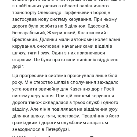
з найбільших учених з області залізничного
транспорту Олександр Парфеньевич Бородін
застосував нову систему керування. При ньому
дорога була розбита на 5 ділянок: 0десский,
Бессарабський, Жмеринский, Казатинский і
Брестський. Ділянки мали автономні колегіальні
керування, очолювані начальниками відділів
шляху, тяги і руху. Один з них призначався
старшим. Це були прототипи нинішніх відділень
доріг.
Ця прогресивна система проіснувала лише біля
року. Міністерство шляхів сполучення зажадало
установити звичайну для Казенних доріг Росії
систему керування. При цій системі керування
дорога також складалася з трьох служб і одного
відділу. Але лінія поділялася на відділення руху,
ділянки шляху, тяги, телеграфу. Правління з його
громіздким і дорогим службовим апаратом
знаходилося в Петербурзі.