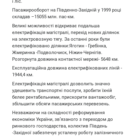
і ліс.
Пасажирооборот на Південно-Західній у 1999 році
складав –15055 млн. пас-км.
Великі можливості відкриває подальша
електрифікація магістралі, перехід нових ділянок
на электровозную тягу. За останні роки були
електрифіковано ділянки:Яготин - Гребінка,
Жмеринка -Подволочиск, Ніжин-Чернігів.
Розгорнута довжина контактної мережі- 5648 км.
Експлуатаційна довжина електрифікованих ліній -
1944,4 км.
Електрифікація магістралі дозволить значно
удешевить транспортні послуги, зробити їхній
белее рентабельними, прискорити вантажообіг,
збільшити обсяги пасажирських перевезень.
Незважаючи на складності реформування
економіки України, зв’язаного з переходом до
ринкового господарства, колектив Південь
-Західної забезпечує усталену роботу залізничного