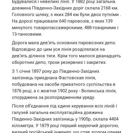
Будувалися і невеликі лінії. У 1882 році загальна
довжина Південно-Західних доріг склала 2168 км.
Головного шляху, з яких 284 км були двох путніми .
На дорозі працювали 640 паровозів, з яких 139
минулого товаропассажирскими, 488-товарними і
13-танковими.
Дорога мала дев’ять основних паровозних депо.
Відповідно до цим уся лінія розділялася на
дев’ять ділянок тяги. Крім того малося дванадцять
оборотних депо, трохи резервних і закритих.
З 1 січня 1897 року до Південно-Західних
залізниць приєднана Фастовская лінія,
побудована на засоби приватного суспільства в
1876 році, а с жовтня 1902 року - Волинська лінія,
споруджена за розпорядженням уряду.
Після об’єднання під єдине керування всіх ліній і
галузей загальна експлуатаційна довжина
Південно-Західних залізниць у 1905р. склала 4404
кілометра. У 1879 році перший керуючий дорогою,
видний російський інженер, що став згодом одним