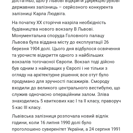
достатньо, щоб у Львові відкрити Дирекцію рухові
державних залізниць – серйозного конкурента
залізниці Карла Людвіга.
На початку ХХ сторіччя назріла необхідність
будівництва нового вокзалу В Львові.
Монументальна споруда Головного палацу
Львова була віддана місту до експлуатації 26
березня 1904 долі. Цього дня відбулося освячення
та урочисте відкриття одного з найбільших
вокзалів тогочасної Європи. Вокзал тоді дійсно
був одним з найкращих у Європі і не тільки з
огляду на архітектурне рішення; все отут було
продумано для зручності пасажирів. Смороду
входили до великого центрального вестибулю, що
служив одночасно операційним залом. Зліва
знаходились 5 квиткових кас І та II класу, праворуч
5 кас III класу.
Львівська залізниця розпочала новий відлік
години, коли 16 липня 1990 долі було
проголошено суверенітет України, а 24 серпня 1991