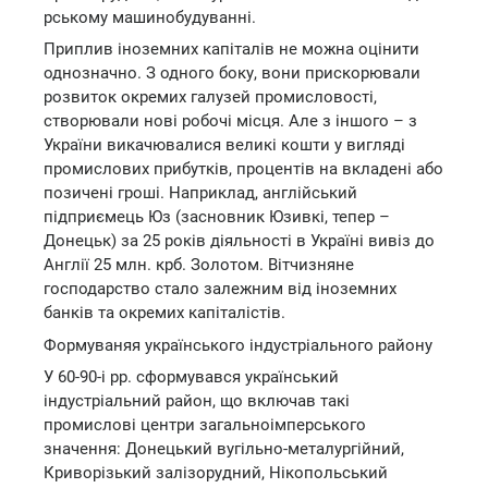
рському машинобудуванні.
Приплив іноземних капіталів не можна оцінити
однозначно. З одного боку, вони прискорювали
розвиток окремих галузей промисловості,
створювали нові робочі місця. Але з іншого – з
України викачювалися великі кошти у вигляді
промислових прибутків, процентів на вкладені або
позичені гроші. Наприклад, англійський
підприємець Юз (засновник Юзивкі, тепер –
Донецьк) за 25 років діяльності в Україні вивіз до
Англії 25 млн. крб. Золотом. Вітчизняне
господарство стало залежним від іноземних
банків та окремих капіталістів.
Формуваняя українського індустріального району
У 60-90-і рр. сформувався український
індустріальний район, що включав такі
промислові центри загальноімперського
значення: Донецький вугільно-металургійний,
Криворізький залізорудний, Нікопольський