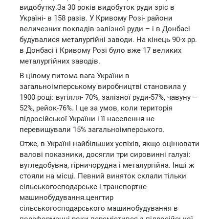
видобутку.За 30 років видобуток руди зріс в
Україні- в 158 разів. У Кривому Розі- райони
величезних покладів залізної руди – і в Донбасі
будувалися металургійні заводи. На кінець 90-х рр.
в Донбасі і Кривому Розі було вже 17 великих
металургійних заводів.
В цілому питома вага України в
загальноімперському виробництві становила у
1900 році: вугілля- 70%, залізної руди-57%, чавуну –
52%, рейок-76%. І це за умов, коли територія
підросійської України і її населення не
перевищували 15% загальноімперського.
Отже, в Україні найбільших успіхів, якщо оцінювати
валові показники, досягли три сировинні галузі:
вугледобувна, гірничорудна і металургійна. Інші ж
стояли на місці. Певний виняток склали тільки
сільськогосподарське і транспортне
машинобудування.ценгтир
сільськогосподарського машинобудування в