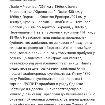
Львів – Чернівці /267 км у 1866р./, Балта
Елисаветград /Кіровоград/ - Гаків/ 430 км, у
1868р./, Ворожінн-Конотоп-Бровари /294 км, у
1868р./, Курськ – Харків – Слов’янськ –таганрог
-Ростов /680 км по території України, у 1869р./,
Перемышль – Львів –золочів -Тернопіль /141 км, у
1870р./. Незабаром уряд вирішив продовжити
будівництво залізниць не за казенний рахунок, а
силами акціонерних об’єднань. Акціонерам були
гарантовано великі пільги, у тому числі прибуток у
розмірі 5,5 відсотка на витрачений капітал,
незалежно від рентабельності залізниць. Навіть
существовавшие тоді казенні залізниці були
продані акціонерному суспільствам. Улітку 1870
року Російське суспільство пароплавства і
торгівлі /РОПИТ/ придбало в уряду Одесско-
Балтскую й Одесско – Елисаветградскую лінії,
купило ділянку від Тирасполя до Кишинева і Лінію
Бирзула – Жмеринка Болечиск. Загальна довжина
всієї цієї мережі, що одержала назву Одеської