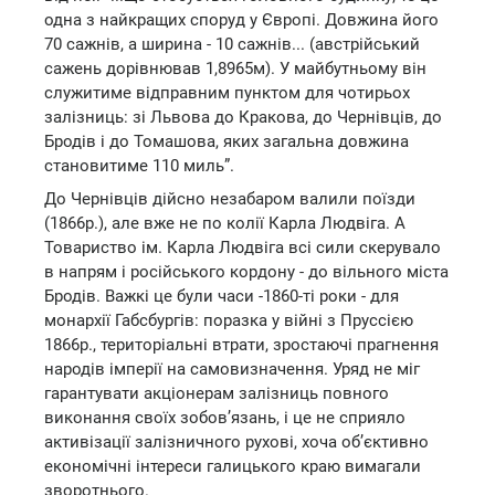
одна з найкращих споруд у Європі. Довжина його
70 сажнів, а ширина - 10 сажнів... (австрійський
сажень дорівнював 1,8965м). У майбутньому він
служитиме відправним пунктом для чотирьох
залізниць: зі Львова до Кракова, до Чернівців, до
Бродів і до Томашова, яких загальна довжина
становитиме 110 миль”.
До Чернівців дійсно незабаром валили поїзди
(1866р.), але вже не по колії Карла Людвіга. А
Товариство ім. Карла Людвіга всі сили скерувало
в напрям і російського кордону - до вільного міста
Бродів. Важкі це були часи -1860-ті роки - для
монархії Габсбургів: поразка у війні з Пруссією
1866р., територіальні втрати, зростаючі прагнення
народів імперії на самовизначення. Уряд не міг
гарантувати акціонерам залізниць повного
виконання своїх зобов’язань, і це не сприяло
активізації залізничного рухові, хоча об’єктивно
економічні інтереси галицького краю вимагали
зворотнього.