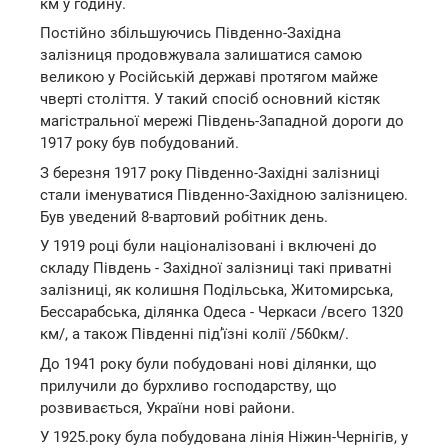
км у годину.
Постійно збільшуючись Південно-Західна
залізниця продовжувала залишатися самою
великою у Російській державі протягом майже
чверті століття. У такий спосіб основний кістяк
магістральної мережі Південь-3ападной дороги до
1917 року був побудований.
З березня 1917 року Південно-Західні залізниці
стали іменуватися Південно-Західною залізницею.
Був уведений 8-вартовий робітник день.
У 1919 році були націоналізовані і включені до
складу Південь - Західної залізниці такі приватні
залізниці, як колишня Подільська, Житомирська,
Бессарабська, ділянка Одеса - Черкаси /всего 1320
км/, а також Південні під’їзні колії /560км/.
До 1941 року були побудовані нові ділянки, що
прилучили до бурхливо господарству, що
розвивається, України нові райони.
У 1925.року була побудована лінія Ніжин-Чернігів, у