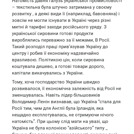
Натомість давня галузь української промисловості
– текстильна була штучно затримана у своєму
розвитку , а деякі види її (наприклад, бавовняна) і
зовсім не могли існувати в Україні через різні
митні й тарифні заходи російського уряду. З
української сировини готові продукти
вироблялись переважно за її межами, В Росії.
Такий розподіл праці прив’язував Україну до
центру і робив її економіку надзвичайно
вразливою. Політикою цін, коли сировина
коштувала дешево, а готові товари дорого,
капітали викачувались з України.
Тому, хоча господарство України швидко
розвивалося, її економічна залежність від Росії не
зменшувалась. Навіть лідер більшовиків
Володимир Ленін визнавав, що Україна “стала для
Росії тим, чим для Англії була Ірландія, яка
нещадно експлотувалась, не отримуючи нічого
натомість”. При цьому слід мати на увазі, що
Україна не була колонією “азійського” типу _