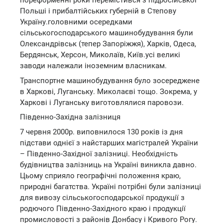
пореформенні роки перемістився з підросійської
Польші і прибалтійських губерній в Степову
Україну.головними осередками
сільськогосподарського машинобудування були
Олександрівськ (тепер Запоріжжя), Харків, Одеса,
Бердянськ, Херсон, Миколаїв, Київ.усі великі
заводи належали іноземним власникам.
Транспортне машинобудування було зосереджене
в Харкові, Луганську. Миколаєві тощо. Зокрема, у
Харкові і Луганську виготовлялися паровози.
Південно-Західна залізниця
7 червня 2000р. виповнилося 130 років із дня
підстави однієї з найстарших магістралей України
– Південно-Західної залізниці. Необхідність
будівництва залізниць на Україні виникла давно.
Цьому сприяло географічні положення краю,
природні багатства. Україні потрібні були залізниці
для вивозу сільськогосподарської продукції з
родючого Південно-Західного краю і продукції
промисловості з районів Донбасу і Кривого Рогу.