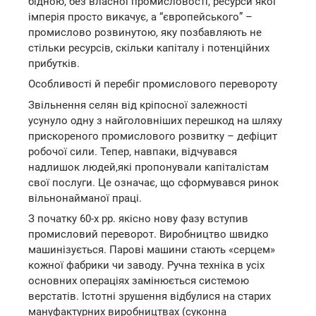
бідною, без власної промисловості, ресурси якої
імперія просто викачує, а “європейського” –
промислово розвинутою, яку позбавляють не
стільки ресурсів, скільки капіталу і потенційних
прибутків.
Особливості й перебіг промислового перевороту
Звільнення селян від кріпосної залежності
усунуло одну з найголовніших перешкод на шляху
прискореного промислового розвитку – дефіцит
робочої сили. Тепер, навпаки, відчувався
надлишок людей,які пропонували капіталістам
свої послуги. Це означає, що сформувався ринок
вільнонайманої праці.
З початку 60-х рр. якісно нову фазу вступив
промисловий переворот. Виробництво швидко
машинізується. Парові машини стають «серцем»
кожної фабрики чи заводу. Ручна техніка в усіх
основних операціях замінюється системою
верстатів. Істотні зрушення відбулися на старих
мануфактурних виробництвах (суконна