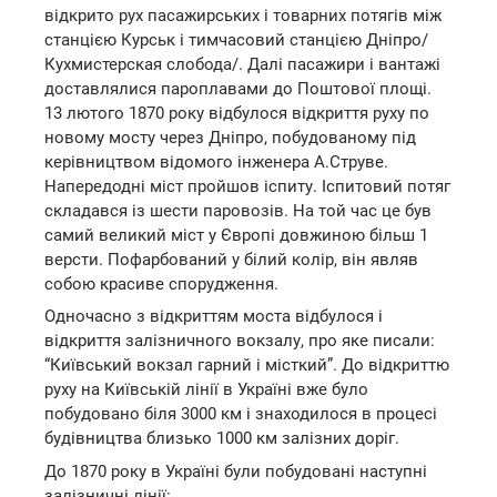
відкрито рух пасажирських і товарних потягів між
станцією Курськ і тимчасовий станцією Дніпро/
Кухмистерская слобода/. Далі пасажири і вантажі
доставлялися пароплавами до Поштової площі.
13 лютого 1870 року відбулося відкриття руху по
новому мосту через Дніпро, побудованому під
керівництвом відомого інженера А.Струве.
Напередодні міст пройшов іспиту. Іспитовий потяг
складався із шести паровозів. На той час це був
самий великий міст у Європі довжиною більш 1
версти. Пофарбований у білий колір, він являв
собою красиве спорудження.
Одночасно з відкриттям моста відбулося і
відкриття залізничного вокзалу, про яке писали:
“Київський вокзал гарний і місткий”. До відкриттю
руху на Київській лінії в Україні вже було
побудовано біля 3000 км і знаходилося в процесі
будівництва близько 1000 км залізних доріг.
До 1870 року в Україні були побудовані наступні
залізничні лінії: