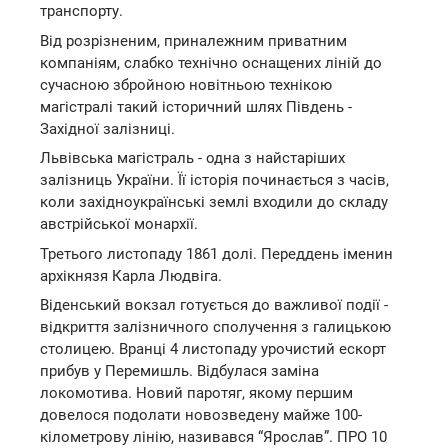
транспорту.
Від розрізненим, приналежним приватним
компаніям, слабко технічно оснащених ліній до
сучасною збройною новітньою технікою
магістралі такий історичний шлях Південь -
Західної залізниці.
Львівська магістраль - одна з найстаріших
залізниць України. Її історія починається з часів,
коли західноукраїнські землі входили до складу
австрійської монархії.
Третього листопаду 1861 долі. Переддень іменин
архікнязя Карла Людвіга.
Віденський вокзал готується до важливої події -
відкриття залізничного сполучення з галицькою
столицею. Вранці 4 листопаду урочистий ескорт
прибув у Перемишль. Відбулася заміна
локомотива. Новий паротяг, якому першим
довелося подолати новозведену майже 100-
кілометрову лінію, називався “Ярослав”. ПРО 10