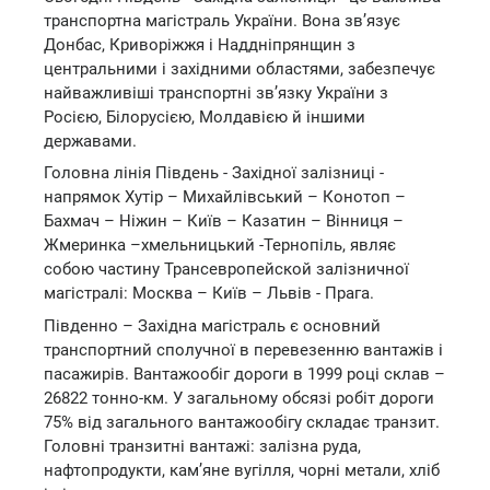
транспортна магістраль України. Вона зв’язує
Донбас, Криворіжжя і Наддніпрянщин з
центральними і західними областями, забезпечує
найважливіші транспортні зв’язку України з
Росією, Білорусією, Молдавією й іншими
державами.
Головна лінія Південь - Західної залізниці -
напрямок Хутір – Михайлівський – Конотоп –
Бахмач – Ніжин – Київ – Казатин – Вінниця –
Жмеринка –хмельницький -Тернопіль, являє
собою частину Трансевропейской залізничної
магістралі: Москва – Київ – Львів - Прага.
Південно – Західна магістраль є основний
транспортний сполучної в перевезенню вантажів і
пасажирів. Вантажообіг дороги в 1999 році склав –
26822 тонно-км. У загальному обсязі робіт дороги
75% від загального вантажообігу складає транзит.
Головні транзитні вантажі: залізна руда,
нафтопродукти, кам’яне вугілля, чорні метали, хліб