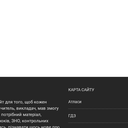
КАРТА САЙТУ
йт для того, щоб кожен
Атласи
 вчитель, викладач, мав змогу
потрібний матеріал,
ГДЗ
років, ЗНО, контрольних
ись, пізнавати щось нове про