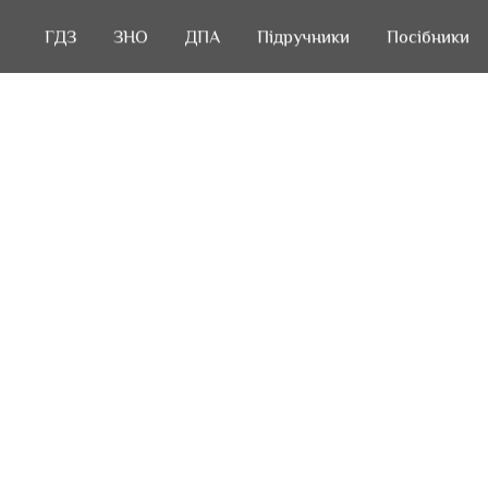
ГДЗ
ГДЗ
ЗНО
ЗНО
ДПА
ДПА
Підручники
Підручники
Посібники
Посібники