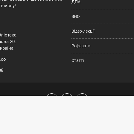
ДПА
ітчизну!
ЗНО
Відео-лекції
ібліотека
ова 20,
Реферати
Україна
.co
Статті
08
а сайт належать
History | Твоя електронна бібліотека
. Всі права захищ
Умови користування
|
Політика конфіденційності
|
Політика Cookies