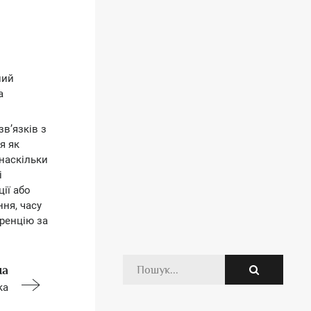
ний
а
в’язків з
я як
 наскільки
і
ії або
ння, часу
ренцію за
на
ка