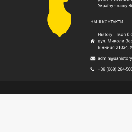
Україну - нашу В
НАШІ КОНТАКТИ
History | Твоя б
вул. Миколи Зер
Вінниця 21034, 
admin@uahistory
+38 (068) 284-50
© Всі права н