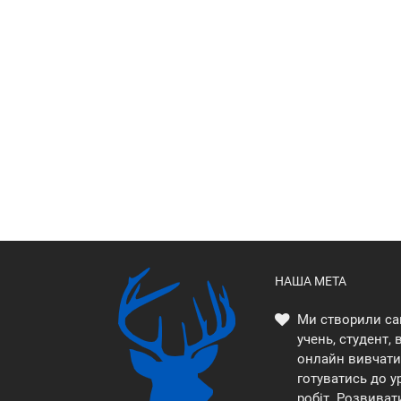
НАША МЕТА
Ми створили са
учень, студент,
онлайн вивчати 
готуватись до у
робіт. Розвиват