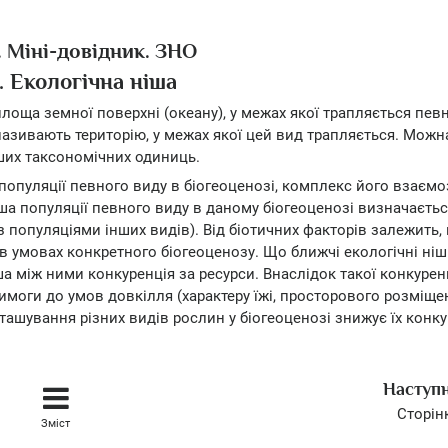
. Міні-довідник. ЗНО
. Екологічна ніша
 площа земної поверхні (океану), у межах якої трапляється пев
називають територію, у межах якої цей вид трапляється. Можн
нших таксономічних одиниць.
опуляції певного виду в біогеоценозі, комплекс його взаємоз
ша популяції певного виду в даному біогеоценозі визначаєтьс
 популяціями інших видів). Від біотичних факторів залежить,
в умовах конкретного біогеоценозу. Що ближчі екологічні ніш
ша між ними конкуренція за ресурси. Внаслідок такої конкуренц
вимоги до умов довкілля (характеру їжі, просторового розміще
ашування різних видів рослин у біогеоценозі знижує їх конку
Наступ
Сторін
Зміст