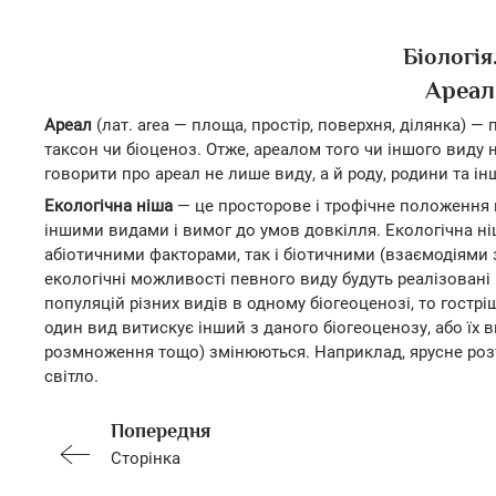
Біологія
Ареал
Ареал
(лат. area — площа, простір, поверхня, ділянка) —
таксон чи біоценоз. Отже, ареалом того чи іншого виду 
говорити про ареал не лише виду, а й роду, родини та і
Екологічна ніша
— це просторове і трофічне положення п
іншими видами і вимог до умов довкілля. Екологічна ні
абіотичними факторами, так і біотичними (взаємодіями з
екологічні можливості певного виду будуть реалізовані 
популяцій різних видів в одному біогеоценозі, то гострі
один вид витискує інший з даного біогеоценозу, або їх 
розмноження тощо) змінюються. Наприклад, ярусне розт
світло.
Попередня
Сторінка