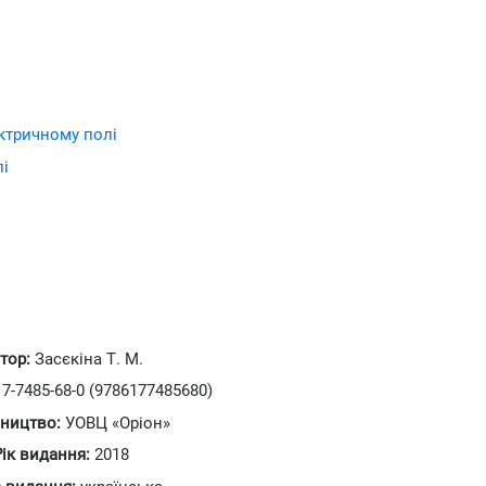
ектричному полі
лі
тор:
Засєкіна Т. М.
7-7485-68-0 (9786177485680)
ництво:
УОВЦ «Оріон»
Рік видання:
2018