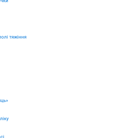
очки
полі тяжіння
яць»
ліку
сі