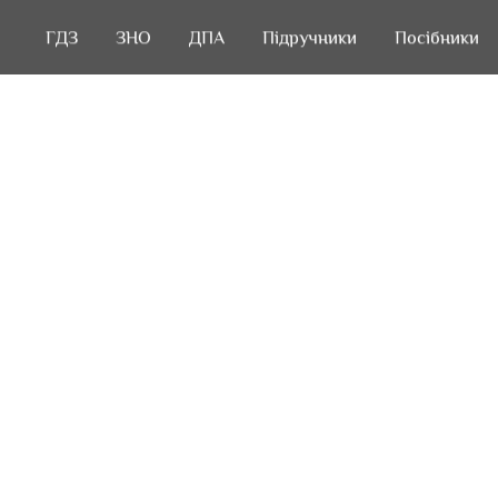
ГДЗ
ГДЗ
ЗНО
ЗНО
ДПА
ДПА
Підручники
Підручники
Посібники
Посібники