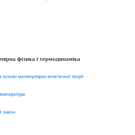
лярна фізика і термодинаміка
а основі молекулярно-кінетичної теорії
температури
й закон