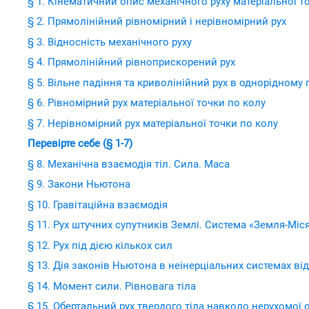
§ 1. Кінематичний опис механічного руху матеріальної т
§ 2. Прямолінійний рівномірний і нерівномірний рух
§ 3. Відносність механічного руху
§ 4. Прямолінійний рівноприскорений рух
§ 5. Вільне падіння та криволінійний рух в однорідному 
§ 6. Рівномірний рух матеріальної точки по колу
§ 7. Нерівномірний рух матеріальної точки по колу
Перевірте себе (§ 1-7)
§ 8. Механічна взаємодія тіл. Сила. Маса
§ 9. Закони Ньютона
§ 10. Гравітаційна взаємодія
§ 11. Рух штучних супутників Землі. Система «Земля-Міс
§ 12. Рух під дією кількох сил
§ 13. Дія законів Ньютона в неінерціальних системах від
§ 14. Момент сили. Рівновага тіла
§ 15. Обертальний рух твердого тіла навколо нерухомої о