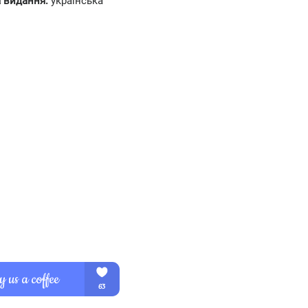
 видання:
українська