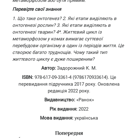
метаморфозом або бути прямим.
Перевірте свої знання
1. Що таке онтогенез? 2. Які етапи виділяють в
онтогенезі рослин? 3. Які етапи виділяють в
онтогенезі тварин? 4*. Життєвий цикл із
метаморфозом у комах вимагає суттєвої
перебудови організму в один із періодів життя. Це
створює багато труднощів. Чому такий тип
життєвого циклу є дуже поширеним?
Автор:
Задорожний К. М.
ISBN:
978-617-09-3361-4 (9786170933614). Це
перевидання підручника 2017 року. Оновлена
редакція 2022 року.
Видавництво:
«Ранок»
Рік видання:
2022
Мова видання:
українська
Попередня