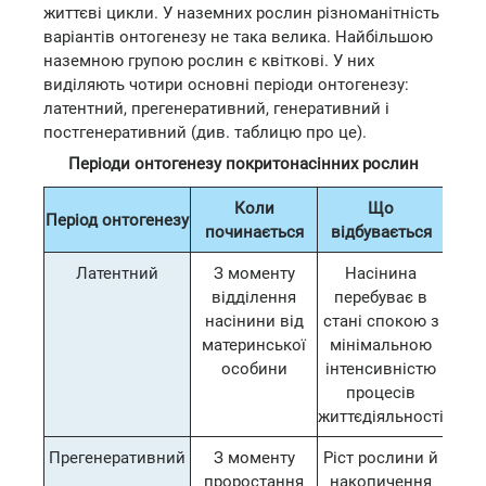
життєві цикли. У наземних рослин різноманітність
варіантів онтогенезу не така велика. Найбільшою
наземною групою рослин є квіткові. У них
виділяють чотири основні періоди онтогенезу:
латентний, прегенеративний, генеративний і
постгенеративний (див. таблицю про це).
Періоди онтогенезу покритонасінних рослин
Коли
Що
Період онтогенезу
починається
відбувається
Латентний
З моменту
Насінина
відділення
перебуває в
насінини від
стані спокою з
материнської
мінімальною
особини
інтенсивністю
процесів
життєдіяльності
Прегенеративний
З моменту
Ріст рослини й
проростання
накопичення