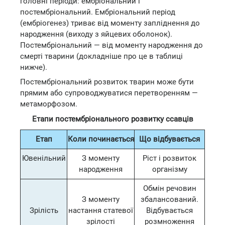
головні періоди: ембріональний і
постембріональний. Ембріональний період
(ембріогенез) триває від моменту запліднення до
народження (виходу з яйцевих оболонок).
Постембріональний — від моменту народження до
смерті тварини (докладніше про це в таблиці
нижче).
Постембріональний розвиток тварин може бути
прямим або супроводжуватися перетворенням —
метаморфозом.
Етапи постембріонального розвитку ссавців
Етап
Коли починається
Що відбувається
Ювенільний
З моменту
Ріст і розвиток
народження
організму
Обмін речовин
З моменту
збалансований.
Зрілість
настання статевої
Відбувається
зрілості
розмноження