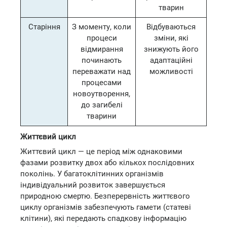
тварин
Старіння
З моменту, коли
Відбуваються
процеси
зміни, які
відмирання
знижують його
починають
адаптаційні
переважати над
можливості
процесами
новоутворення,
до загибелі
тварини
Життєвий цикл
Життєвий цикл — це період між однаковими
фазами розвитку двох або кількох послідовних
поколінь. У багатоклітинних організмів
індивідуальний розвиток завершується
природною смертю. Безперервність життєвого
циклу організмів забезпечують гамети (статеві
клітини), які передають спадкову інформацію