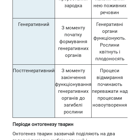
зародка
нею поживних
речовин
Генеративний
Генеративні
З моменту
органи
початку
функціонують.
формування
Рослини
генеративних
квітнуть і
органів
плодоносять
Постгенеративний
З моменту
Процеси
закінчення
відмирання
функціонування
починають
генеративних
переважати над
органів до
процесами
загибелі
новоутворення
рослини
Періоди онтогенезу тварин
Онтогенез тварин зазвичай поділяють на два