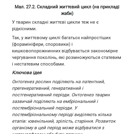
Мал. 27.2. Складний життєвий цикл (на прикладі
жаби)
У тварин складні життєві цикли теж не є
рідкісними.
Так, у життєвому циклі багатьох найпростіших
(форамініфери, споровики) і
кишковопорожнинних відбувається закономірне
чергування поколінь, які розмножуються статевим
і нестатевим способами.
Ключова ідея
Онтогенез рослин поділяють на латентний,
прегенеративний, генеративний і
постгенеративний періоди. Онтогенез тварин
зазвичай поділяють на ембріональний і
постембріональний періоди. У
постембріональному періоді виділяють кілька
етапів: ювенільний, зрілість, старіння. Розвиток
організму в цей період може відбуватися з