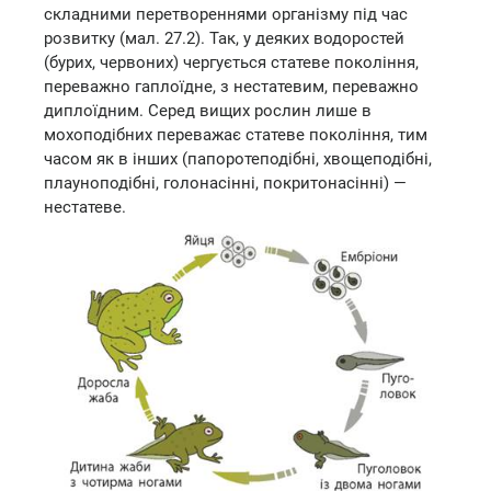
складними перетвореннями організму під час
розвитку (мал. 27.2). Так, у деяких водоростей
(бурих, червоних) чергується статеве покоління,
переважно гаплоїдне, з нестатевим, переважно
диплоїдним. Серед вищих рослин лише в
мохоподібних переважає статеве покоління, тим
часом як в інших (папоротеподібні, хвощеподібні,
плауноподібні, голонасінні, покритонасінні) —
нестатеве.