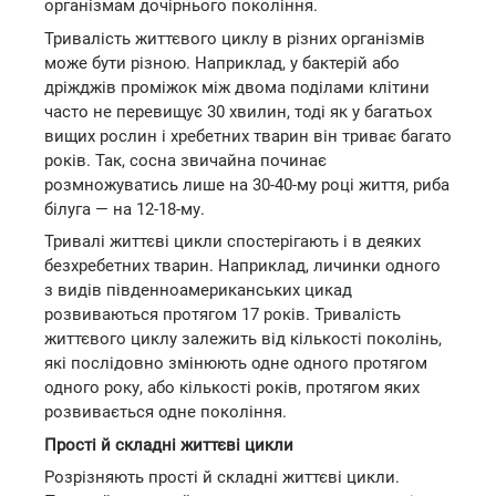
організмам дочірнього покоління.
Тривалість життєвого циклу в різних організмів
може бути різною. Наприклад, у бактерій або
дріжджів проміжок між двома поділами клітини
часто не перевищує 30 хвилин, тоді як у багатьох
вищих рослин і хребетних тварин він триває багато
років. Так, сосна звичайна починає
розмножуватись лише на 30-40-му році життя, риба
білуга — на 12-18-му.
Тривалі життєві цикли спостерігають і в деяких
безхребетних тварин. Наприклад, личинки одного
з видів південноамериканських цикад
розвиваються протягом 17 років. Тривалість
життєвого циклу залежить від кількості поколінь,
які послідовно змінюють одне одного протягом
одного року, або кількості років, протягом яких
розвивається одне покоління.
Прості й складні життєві цикли
Розрізняють прості й складні життєві цикли.