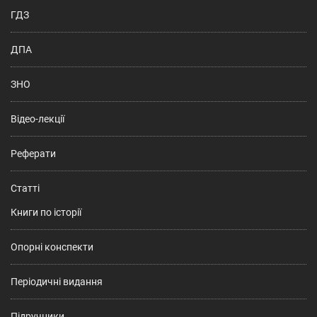
ГДЗ
ДПА
ЗНО
Відео-лекції
Реферати
Статті
Книги по історії
Опорні конспекти
Періодичні видання
Підручники