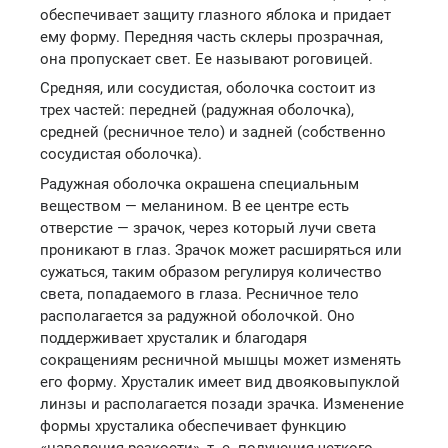
обеспечивает защиту глазного яблока и придает
ему форму. Передняя часть склеры прозрачная,
она пропускает свет. Ее называют роговицей.
Средняя, или сосудистая, оболочка состоит из
трех частей: передней (радужная оболочка),
средней (ресничное тело) и задней (собственно
сосудистая оболочка).
Радужная оболочка окрашена специальным
веществом — меланином. В ее центре есть
отверстие — зрачок, через который лучи света
проникают в глаз. Зрачок может расширяться или
сужаться, таким образом регулируя количество
света, попадаемого в глаза. Ресничное тело
располагается за радужной оболочкой. Оно
поддерживает хрусталик и благодаря
сокращениям ресничной мышцы может изменять
его форму. Хрусталик имеет вид двояковыпуклой
линзы и располагается позади зрачка. Изменение
формы хрусталика обеспечивает функцию
«наведения резкости», т. е. получения четкого