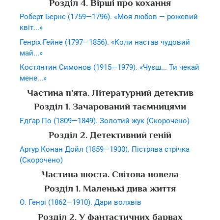
Розділ 4. Вірші про кохання
Роберт Бернс (1759—1796). «Моя любов — рожевий
квіт...»
Генріх Гейне (1797—1856). «Коли настав чудовий
май...»
Костянтин Симонов (1915—1979). «Чуєш... Ти чекай
мене...»
Частина п’ята. Літературний детектив
Розділ 1. Зачарований таємницями
Едґар По (1809—1849). Золотий жук (Скорочено)
Розділ 2. Детективний геній
Артур Конан Дойл (1859—1930). Пістрява стрічка
(Скорочено)
Частина шоста. Світова новела
Розділ 1. Маленькі дива життя
О. Генрі (1862—1910). Дари волхвів
Розділ 2. У фантастичних барвах