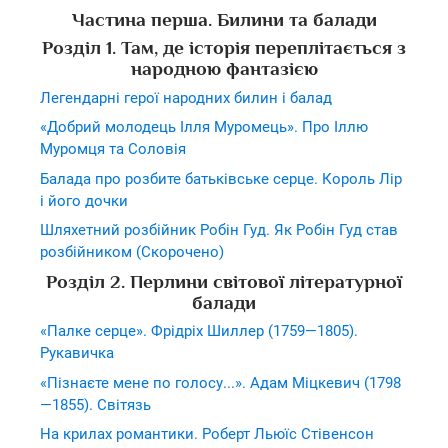
Частина перша. Билини та балади
Розділ 1. Там, де історія переплітається з
народною фантазією
Легендарні герої народних билин і балад
«Добрий молодець Ілля Муромець». Про Іллю
Муромця та Соловія
Балада про розбите батьківське серце. Король Лір
і його дочки
Шляхетний розбійник Робін Гуд. Як Робін Гуд став
розбійником (Скорочено)
Розділ 2. Перлини світової літературної
балади
«Палке серце». Фрідріх Шиллер (1759—1805).
Рукавичка
«Пізнаєте мене по голосу...». Адам Міцкевич (1798
—1855). Світязь
На крилах романтики. Роберт Льюїс Стівенсон