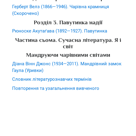
Герберт Велз (1866—1946). Чарівна крамниця
(Скорочено)
Розділ 3. Павутинка надії
Рюноске Акутаґава (1892—1927). Павутинка
Частина сьома. Сучасна література. Я і
світ
Мандруючи чарівними світами
Діана Вінн Джонс (1934—2011). Мандрівний замок
Гаула (Уривки)
Словник літературознавчих термінів
Повторення та узагальнення вивченого