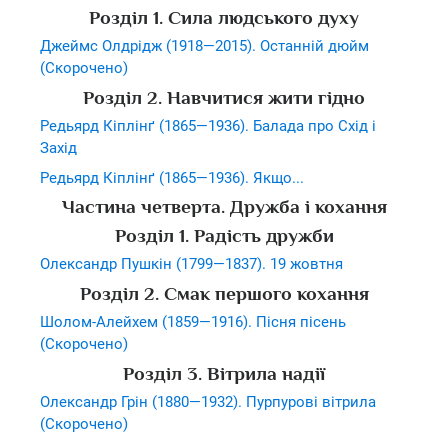
Розділ 1. Сила людського духу
Джеймс Олдрідж (1918—2015). Останній дюйм
(Скорочено)
Розділ 2. Навчитися жити гідно
Редьярд Кіплінґ (1865—1936). Балада про Схід і
Захід
Редьярд Кіплінґ (1865—1936). Якщо...
Частина четверта. Дружба і кохання
Розділ 1. Радість дружби
Олександр Пушкін (1799—1837). 19 жовтня
Розділ 2. Смак першого кохання
Шолом-Алейхем (1859—1916). Пісня пісень
(Скорочено)
Розділ 3. Вітрила надії
Олександр Грін (1880—1932). Пурпурові вітрила
(Скорочено)