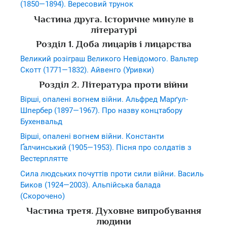
(1850—1894). Вересовий трунок
Частина друга. Історичне минуле в
літературі
Розділ 1. Доба лицарів і лицарства
Великий розіграш Великого Невідомого. Вальтер
Скотт (1771—1832). Айвенго (Уривки)
Розділ 2. Література проти війни
Вірші, опалені вогнем війни. Альфред Марґул-
Шпербер (1897—1967). Про назву концтабору
Бухенвальд
Вірші, опалені вогнем війни. Константи
Ґалчинський (1905—1953). Пісня про солдатів з
Вестерплятте
Сила людських почуттів проти сили війни. Василь
Биков (1924—2003). Альпійська балада
(Скорочено)
Частина третя. Духовне випробування
людини