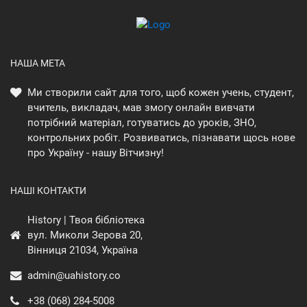
НАША МЕТА
Ми створили сайт для того, щоб кожен учень, студент,
вчитель, викладач, мав змогу онлайн вивчати
потрібний матеріал, готуватись до уроків, ЗНО,
контрольних робіт. Розвиватись, пізнавати щось нове
про Україну - нашу Вітчизну!
НАШІ КОНТАКТИ
History | Твоя бібліотека
вул. Миколи Зерова 20,
Вінниця 21034, Україна
admin@uahistory.co
+38 (068) 284-5008