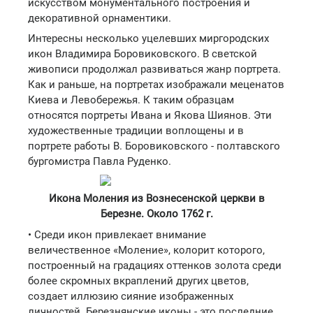
искусством монументального построения и
декоративной орнаментики.
Интересны несколько уцелевших миргородских
икон Владимира Боровиковского. В светской
живописи продолжал развиваться жанр портрета.
Как и раньше, на портретах изображали меценатов
Киева и Левобережья. К таким образцам
относятся портреты Ивана и Якова Шиянов. Эти
художественные традиции воплощены и в
портрете работы В. Боровиковского - полтавского
бургомистра Павла Руденко.
Икона Моления из Вознесенской церкви в
Березне. Около 1762 г.
• Среди икон привлекает внимание
величественное «Моление», колорит которого,
построенный на градациях оттенков золота среди
более скромных вкраплений других цветов,
создает иллюзию сияние изображенных
личностей. Березнянские иконы - это последние,