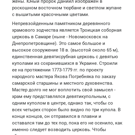
жены. Юный пророк Даниил изображен в
роскошном восточном тюрбане и светлом жупане
с вышитыми красочными цветами.
Непревзойденным памятником деревянного
храмового зодчества является Троицкая соборная
церковь в Самаре (ныне - Новомосковск на
Днепропетровщине). Это самое большое и
высокое сооружение 18 в. (высотой около 65 м),
единственная девятисрубная церковь с девятью
куполами из сохранившихся в Украине. Строили
ее на протяжении 1773-1779 гг. по проекту
народного мастера Якова Погребняка по заказу
самарской старшины и местного духовенства.
Мастер долго не мог воплотить свой замысел -
храм ему представлялся девятикупольным, с
одним куполом в центре, однако так, чтобы со
всех четырех сторон было видно по три купола. В
конце концов, он отправился в плавни и
оставался там до тех пор, пока его не осенило, как
именно следует возводить церковь. Чтобы