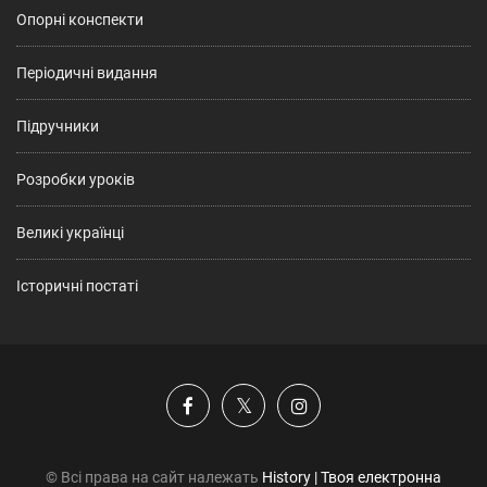
Опорні конспекти
Періодичні видання
Підручники
Розробки уроків
Великі українці
Історичні постаті
© Всі права на сайт належать
History | Твоя електронна