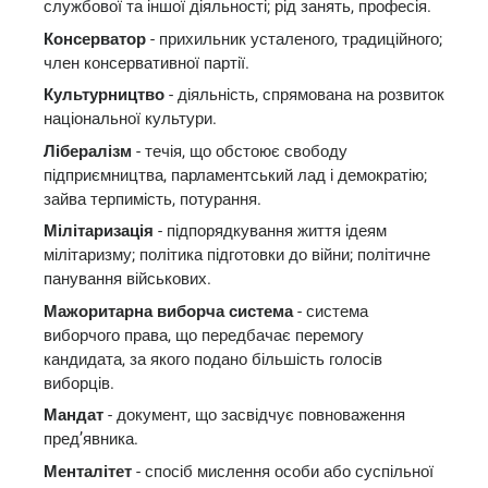
службової та іншої діяльності; рід занять, професія.
Консерватор
- прихильник усталеного, традиційного;
член консервативної партії.
Культурництво
- діяльність, спрямована на розвиток
національної культури.
Лібералізм
- течія, що обстоює свободу
підприємництва, парламентський лад і демократію;
зайва терпимість, потурання.
Мілітаризація
- підпорядкування життя ідеям
мілітаризму; політика підготовки до війни; політичне
панування військових.
Мажоритарна виборча система
- система
виборчого права, що передбачає перемогу
кандидата, за якого подано більшість голосів
виборців.
Мандат
- документ, що засвідчує повноваження
пред’явника.
Менталітет
- спосіб мислення особи або суспільної