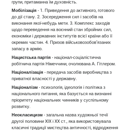
групи, притаманна їм духовність.
Мобілізація
- 1. Приведення до активного, готового
до дії стану. 2. Зосередження сил і засобів на
виконання якої-небудь мети. 3. Комплекс заходів
щодо переведення на воєнний стан збройних сил,
економіки і державних інститутів всієї країни або її
окремих частин. 4. Призов військовозобов’язаних
запасу в армію.
Нацистська партія
- націонал-соціалістична
робітнича партія Німеччини, очолювана А. Гітлером.
Націоналізація
- передача засобів виробництва з
приватної власності у державну.
Націоналізм
- психологія, ідеологія і політика з
національного питання, яка базується на визнанні
пріоритету національних чинників у суспільному
розвитку.
Неокласицизм
- загальна назва художньої течії
другої половини XIX і XX ст., яка використовувала
класичні традиції мистецтва античності, відродження