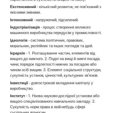
Екстенсивний
- кількісний розвиток, не пов’язаний з
якісними змінами.
Інтенсивний
- напружений, підсилений.
Індустріалізація
- процес створення великого
машинного виробництва передусім у промисловості.
Ідеологія
- система політичних, правових,
моральних, релігійних та інших поглядів та ідей.
Ієрархія
- 1. Розташування частин, елементів від
вищого до нижчого. 2. Поділ на вищі й нижчі посади,
чини; порядок підлеглості нижчих за посадою або
чином осіб вищим. 3. Елемент соціальної структури,
сукупність установ, цінностей, культурних зв’язків.
Інвестиції
- довгострокові вкладення капіталу у
виробництво.
Інститут
- 1. Назва науково-дослідної установи або
вищого спеціалізованого навчального закладу. 2.
Сукупність норм права в якій-небудь сфері
суспільних відносин.