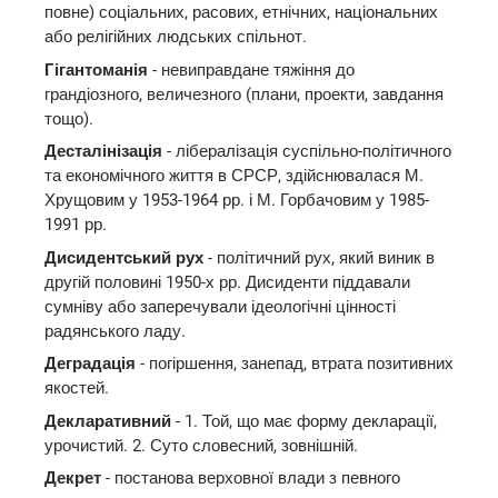
повне) соціальних, расових, етнічних, національних
або релігійних людських спільнот.
Гігантоманія
- невиправдане тяжіння до
грандіозного, величезного (плани, проекти, завдання
тощо).
Десталінізація
- лібералізація суспільно-політичного
та економічного життя в СРСР, здійснювалася М.
Хрущовим у 1953-1964 рр. і М. Горбачовим у 1985-
1991 рр.
Дисидентський рух
- політичний рух, який виник в
другій половині 1950-х рр. Дисиденти піддавали
сумніву або заперечували ідеологічні цінності
радянського ладу.
Деградація
- погіршення, занепад, втрата позитивних
якостей.
Декларативний
- 1. Той, що має форму декларації,
урочистий. 2. Суто словесний, зовнішній.
Декрет
- постанова верховної влади з певного