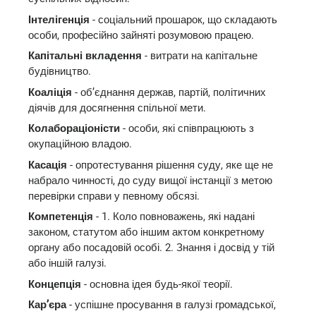
Інтелігенція
- соціальний прошарок, що складають
особи, професійно зайняті розумовою працею.
Капітальні вкладення
- витрати на капітальне
будівництво.
Коаліція
- об’єднання держав, партій, політичних
діячів для досягнення спільної мети.
Колабораціоністи
- особи, які співпрацюють з
окупаційною владою.
Касація
- опротестування рішення суду, яке ще не
набрало чинності, до суду вищої інстанції з метою
перевірки справи у певному обсязі.
Компетенція
- 1. Коло повноважень, які надані
законом, статутом або іншим актом конкретному
органу або посадовій особі. 2. Знання і досвід у тій
або іншій галузі.
Концепція
- основна ідея будь-якої теорії.
Кар’єра
- успішне просування в галузі громадської,