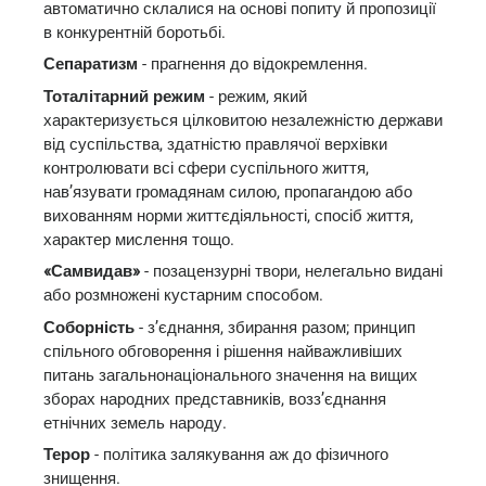
автоматично склалися на основі попиту й пропозиції
в конкурентній боротьбі.
Сепаратизм
- прагнення до відокремлення.
Тоталітарний режим
- режим, який
характеризується цілковитою незалежністю держави
від суспільства, здатністю правлячої верхівки
контролювати всі сфери суспільного життя,
нав’язувати громадянам силою, пропагандою або
вихованням норми життєдіяльності, спосіб життя,
характер мислення тощо.
«Самвидав»
- позацензурні твори, нелегально видані
або розмножені кустарним способом.
Соборність
- з’єднання, збирання разом; принцип
спільного обговорення і рішення найважливіших
питань загальнонаціонального значення на вищих
зборах народних представників, возз’єднання
етнічних земель народу.
Терор
- політика залякування аж до фізичного
знищення.