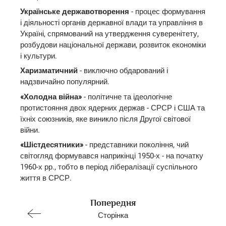
Українське державотворення
- процес формування
і діяльності органів державної влади та управління в
Україні, спрямований на утвердження суверенітету,
розбудови національної держави, розвиток економіки
і культури.
Харизматичний
- виключно обдарований і
надзвичайно популярний.
«Холодна війна»
- політичне та ідеологічне
протистояння двох ядерних держав - СРСР і США та
їхніх союзників, яке виникло після Другої світової
війни.
«Шістдесятники»
- представники покоління, чий
світогляд формувався наприкінці 1950-х - на початку
1960-х рр., тобто в період лібералізації суспільного
життя в СРСР.
Попередня
Сторінка