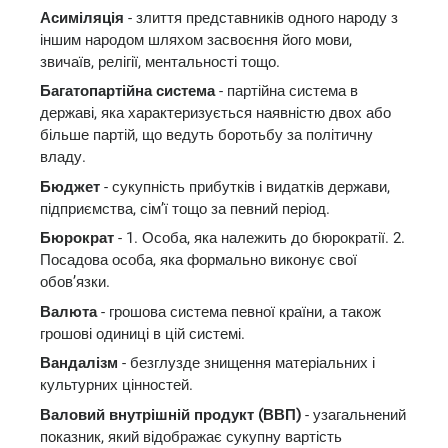
Асиміляція
- злиття представників одного народу з
іншим народом шляхом засвоєння його мови,
звичаїв, релігії, ментальності тощо.
Багатопартійна система
- партійна система в
державі, яка характеризується наявністю двох або
більше партій, що ведуть боротьбу за політичну
владу.
Бюджет
- сукупність прибутків і видатків держави,
підприємства, сім’ї тощо за певний період.
Бюрократ
- 1. Особа, яка належить до бюрократії. 2.
Посадова особа, яка формально виконує свої
обов’язки.
Валюта
- грошова система певної країни, а також
грошові одиниці в цій системі.
Вандалізм
- безглузде знищення матеріальних і
культурних цінностей.
Валовий внутрішній продукт (ВВП)
- узагальнений
показник, який відображає сукупну вартість