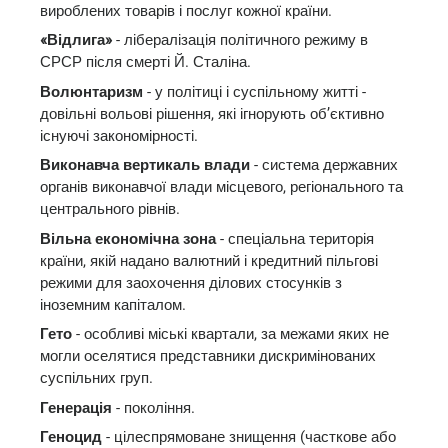
вироблених товарів і послуг кожної країни.
«Відлига»
- лібералізація політичного режиму в
СРСР після смерті Й. Сталіна.
Волюнтаризм
- у політиці і суспільному житті -
довільні вольові рішення, які ігнорують об’єктивно
існуючі закономірності.
Виконавча вертикаль влади
- система державних
органів виконавчої влади місцевого, регіонального та
центрального рівнів.
Вільна економічна зона
- спеціальна територія
країни, якій надано валютний і кредитний пільгові
режими для заохочення ділових стосунків з
іноземним капіталом.
Гето
- особливі міські квартали, за межами яких не
могли оселятися представники дискримінованих
суспільних груп.
Генерація
- покоління.
Геноцид
- цілеспрямоване знищення (часткове або