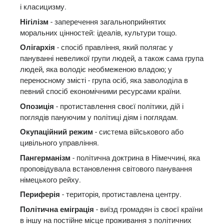
і класицизму.
Нігілізм
- заперечення загальноприйнятих
моральних цінностей: ідеалів, культури тощо.
Олігархія
- спосіб правління, який полягає у
пануванні невеликої групи людей, а також сама група
людей, яка володіє необмеженою владою; у
переносному змісті - група осіб, яка заволоділа в
певний спосіб економічними ресурсами країни.
Опозиція
- протиставлення своєї політики, дій і
поглядів пануючим у політиці діям і поглядам.
Окупаційний режим
- система військового або
цивільного управління.
Пангерманізм
- політична доктрина в Німеччині, яка
проповідувала встановлення світового панування
німецького рейху.
Периферія
- територія, протиставлена центру.
Політична еміграція
- виїзд громадян із своєї країни
в іншу на постійне місце проживання з політичних