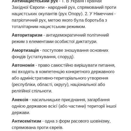
Антинацистський рух
- 1. В Україні і країнах
Західної Європи - народний рух, спрямований проти
нацистських окупантів (рух Опору). 2. У Німеччині -
патріотичний рух, метою якого була боротьба з
тоталітарним нацистським режимом.
Авторитаризм
- антидемократичний політичний
режим з елементами особистої диктатури.
Амортизація
- поступове зношування основних
фондів (устаткування, споруд).
Автономія
- право самостійно вирішувати питання,
які входять в компетенцію конкретного державного
або адміністративно-територіального утворення
(республіки, області, округу), національної або
релігійної спільноти.
Анексія
- насильницьке приєднання, загарбання
однією державою всієї (або частини) території іншої
держави.
Антисемітизм
- одна з форм расового шовінізму,
спрямована проти євреїв.