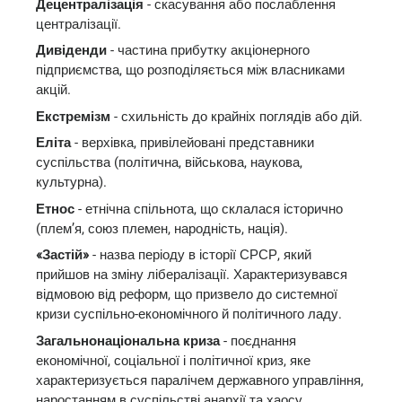
Децентралізація
- скасування або послаблення
централізації.
Дивіденди
- частина прибутку акціонерного
підприємства, що розподіляється між власниками
акцій.
Екстремізм
- схильність до крайніх поглядів або дій.
Еліта
- верхівка, привілейовані представники
суспільства (політична, військова, наукова,
культурна).
Етнос
- етнічна спільнота, що склалася історично
(плем’я, союз племен, народність, нація).
«Застій»
- назва періоду в історії СРСР, який
прийшов на зміну лібералізації. Характеризувався
відмовою від реформ, що призвело до системної
кризи суспільно-економічного й політичного ладу.
Загальнонаціональна криза
- поєднання
економічної, соціальної і політичної криз, яке
характеризується паралічем державного управління,
наростанням в суспільстві анархії та хаосу.