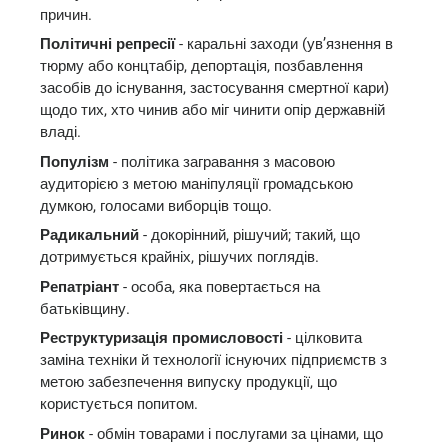
причин.
Політичні репресії
- каральні заходи (ув’язнення в
тюрму або концтабір, депортація, позбавлення
засобів до існування, застосування смертної кари)
щодо тих, хто чинив або міг чинити опір державній
владі.
Популізм
- політика загравання з масовою
аудиторією з метою маніпуляції громадською
думкою, голосами виборців тощо.
Радикальний
- докорінний, рішучий; такий, що
дотримується крайніх, рішучих поглядів.
Репатріант
- особа, яка повертається на
батьківщину.
Реструктуризація промисловості
- цілковита
заміна техніки й технології існуючих підприємств з
метою забезпечення випуску продукції, що
користується попитом.
Ринок
- обмін товарами і послугами за цінами, що