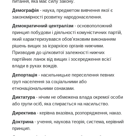
питання, яка має силу закону.
Демографія
- наука, предметом вивчення якої є
закономірності розвитку народонаселення.
Демократичний централізм
- основоположний
принцип побудови і діяльності комуністичних партій,
який характеризувався обов’язковим виконанням
рішень вищих за ієрархією органів нижчими.
Призводив до цілковитої залежності нижчих
партійних ланок від вищих і зосередження всієї
влади в руках вождів.
Депортація
- насильницьке переселення певних
груп населення за соціальними або
етнонаціональними ознаками.
Диктатура
- нічим не обмежена влада окремої особи
або групи осіб, яка спирається на насильство.
Директива
- керівна вказівка, розпорядження, наказ.
Доктрина
- учення, наукова теорія, система, керівний
принцип.