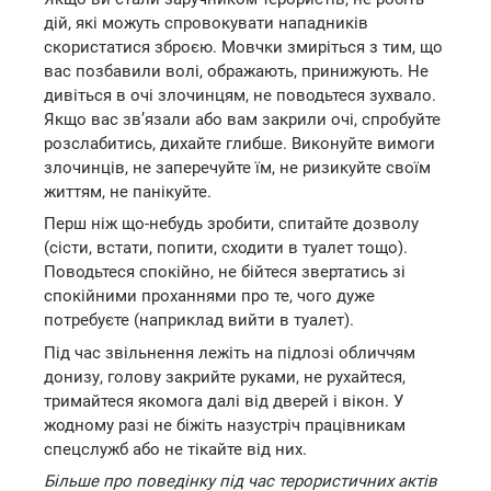
дій, які можуть спровокувати нападників
скористатися зброєю. Мовчки змиріться з тим, що
вас позбавили волі, ображають, принижують. Не
дивіться в очі злочинцям, не поводьтеся зухвало.
Якщо вас зв’язали або вам закрили очі, спробуйте
розслабитись, дихайте глибше. Виконуйте вимоги
злочинців, не заперечуйте їм, не ризикуйте своїм
життям, не панікуйте.
Перш ніж що-небудь зробити, спитайте дозволу
(сісти, встати, попити, сходити в туалет тощо).
Поводьтеся спокійно, не бійтеся звертатись зі
спокійними проханнями про те, чого дуже
потребуєте (наприклад вийти в туалет).
Під час звільнення лежіть на підлозі обличчям
донизу, голову закрийте руками, не рухайтеся,
тримайтеся якомога далі від дверей і вікон. У
жодному разі не біжіть назустріч працівникам
спецслужб або не тікайте від них.
Більше про поведінку під час терористичних актів