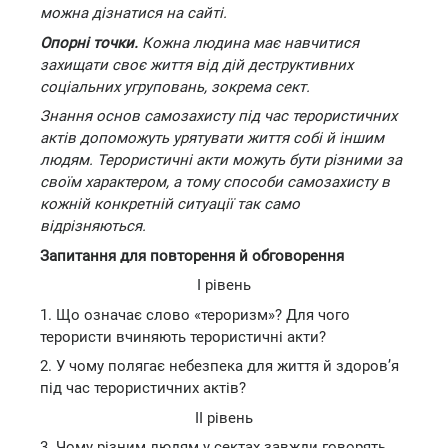
можна дізнатися на сайті.
Опорні точки.
Кожна людина має навчитися
захищати своє життя від дій деструктивних
соціальних угруповань, зокрема сект.
Знання основ самозахисту під час терористичних
актів допоможуть урятувати життя собі й іншим
людям. Терористичні акти можуть бути різними за
своїм характером, а тому способи самозахисту в
кожній конкретній ситуації так само
відрізняються.
Запитання для повторення й обговорення
І рівень
1. Що означає слово «тероризм»? Для чого
терористи вчиняють терористичні акти?
2. У чому полягає небезпека для життя й здоров’я
під час терористичних актів?
II рівень
3. Чому різним людям у сектах завжди говорять