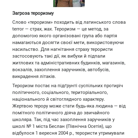
Загроза тероризму
Слово «тероризм» походить від латинського слова
terror — страх, жах. Тероризм — це метод, за
допомогою якого організовані група або партія
намагаються досягти своєї мети, використовуючи
насильство. Для нагнітання страху терористи
застосовують такі дії, як вибухи й підпали
житлових та адміністративних будинків, магазинів,
вокзалів, захоплення заручників, автобусів,
викрадення літаків.
Тероризм постає на підґрунті суспільних протиріч
політичного, соціального, територіального,
національного й світоглядного характеру.
Жертвою терору може стати будь-яка людина — від
помітного політичного діяча до звичайного
школяра. Так, під час захоплення заручників у
школі № 1 міста Беслан (Північна Осетія), що
відбулося 1 вересня 2004 р., терористи утримували