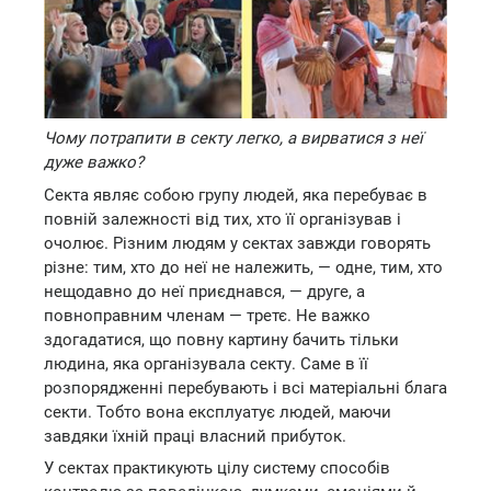
Чому потрапити в секту легко, а вирватися з неї
дуже важко?
Секта являє собою групу людей, яка перебуває в
повній залежності від тих, хто її організував і
очолює. Різним людям у сектах завжди говорять
різне: тим, хто до неї не належить, — одне, тим, хто
нещодавно до неї приєднався, — друге, а
повноправним членам — третє. Не важко
здогадатися, що повну картину бачить тільки
людина, яка організувала секту. Саме в її
розпорядженні перебувають і всі матеріальні блага
секти. Тобто вона експлуатує людей, маючи
завдяки їхній праці власний прибуток.
У сектах практикують цілу систему способів