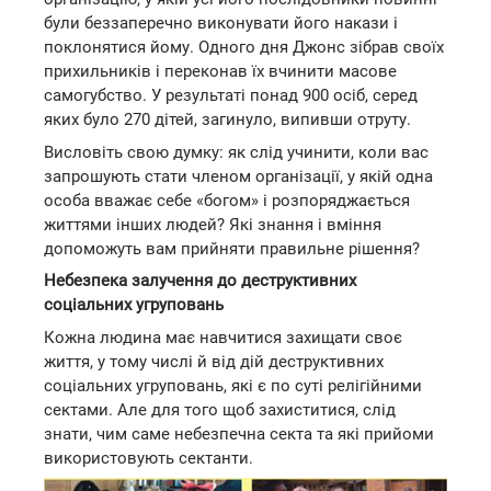
були беззаперечно виконувати його накази і
поклонятися йому. Одного дня Джонс зібрав своїх
прихильників і переконав їх вчинити масове
самогубство. У результаті понад 900 осіб, серед
яких було 270 дітей, загинуло, випивши отруту.
Висловіть свою думку: як слід учинити, коли вас
запрошують стати членом організації, у якій одна
особа вважає себе «богом» і розпоряджається
життями інших людей? Які знання і вміння
допоможуть вам прийняти правильне рішення?
Небезпека залучення до деструктивних
соціальних угруповань
Кожна людина має навчитися захищати своє
життя, у тому числі й від дій деструктивних
соціальних угруповань, які є по суті релігійними
сектами. Але для того щоб захиститися, слід
знати, чим саме небезпечна секта та які прийоми
використовують сектанти.