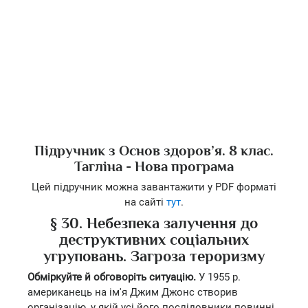
Підручник з Основ здоров’я. 8 клас.
Тагліна - Нова програма
Цей підручник можна завантажити у PDF форматі
на сайті
тут
.
§ 30. Небезпека залучення до
деструктивних соціальних
угруповань. Загроза тероризму
Обміркуйте й обговоріть ситуацію.
У 1955 р.
американець на ім'я Джим Джонс створив
організацію, у якій усі його послідовники повинні