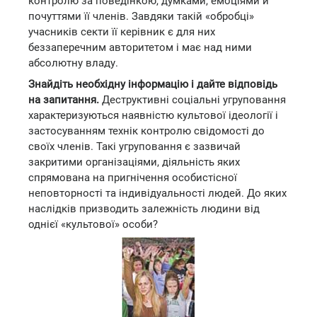
контролю за поведінкою, думками, емоціями й
почуттями її членів. Завдяки такій «обробці»
учасників секти її керівник є для них
беззаперечним авторитетом і має над ними
абсолютну владу.
Знайдіть необхідну інформацію і дайте відповідь
на запитання.
Деструктивні соціальні угруповання
характеризуються наявністю культової ідеології і
застосуванням технік контролю свідомості до
своїх членів. Такі угруповання є зазвичай
закритими організаціями, діяльність яких
спрямована на пригнічення особистісної
неповторності та індивідуальності людей. До яких
наслідків призводить залежність людини від
однієї «культової» особи?