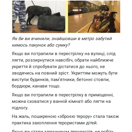
Як би ви вчинили, знайшовши в метро забутий
кимось пакунок або сумку?
Якщо ви потрапили в перестрілку на вулиці, слід
лягти, роззирнутися навсібіч, обрати найближче
укриття й спробувати дістатися до нього, не
зводячись на повний зріст. Укриттям можуть бути
виступи будинків, пам’ятники, бетонні стовпи,
бордюри, канави тощо.
Якщо ви потрапили в перестрілку в приміщенні,
можна сховатися у ванній кімнаті або лягти на
підлогу.
На жаль, поширеною «зброєю терору» стала також
практика захоплення терористами дітей.
Якщо ви стали заручником терористів, не робіть