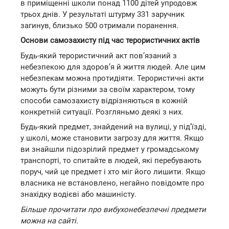
в приміщенні школи понад 1100 дітей упродовж
трьох днів. У результаті штурму 331 заручник
загинув, близько 500 отримали поранення.
Основи самозахисту під час терористичних актів
Будь-який терористичний акт пов’язаний з
небезпекою для здоров’я й життя людей. Але цим
небезпекам можна протидіяти. Терористичні акти
можуть бути різними за своїм характером, тому
способи самозахисту відрізняються в кожній
конкретній ситуації. Розгляньмо деякі з них.
Будь-який предмет, знайдений на вулиці, у під’їзді,
у школі, може становити загрозу для життя. Якщо
ви знайшли підозрілий предмет у громадському
транспорті, то спитайте в людей, які перебувають
поруч, чий це предмет і хто міг його лишити. Якщо
власника не встановлено, негайно повідомте про
знахідку водієві або машиністу.
Більше прочитати про вибухонебезпечні предмети
можна на сайті.