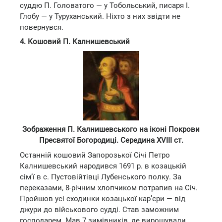
суддю П. Головатого — у Тобольський, писаря І.
Глобу — у Туруханський. Ніхто з них звідти не
повернувся.
4. Кошовий П. Калнишевський
Зображення П. Калнишевського на іконі Покрови
Пресвятої Богородиці. Середина XVIII ст.
Останній кошовий Запорозької Січі Петро
Калнишевський народився 1691 р. в козацькій
сім’ї в с. Пустовійтівці Лубенського полку. За
переказами, 8-річним хлопчиком потрапив на Січ.
Пройшов усі сходинки козацької кар’єри — від
джури до військового судді. Став заможним
господарем. Мав 7 зимівників, де вирощували