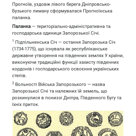
Прогноїв, уздовж лівого берега Дніпровсько-
Бузького лиману сформувалася Прогноїнська
паланка.
Паланка
— територіально-адміністративна та
господарська одиниця Запорозької Січі.
1
Підпільненська Січ — остання Запорозька Січ
(1734-1775), що існувала як республіканське
державне утворення на південних землях У країни,
виконуючи традиційні функції захисту південних
кордонів і господарського освоєння українських
степів.
2
Вольності Війська Запорозького — назва
Запорозької Січі та належних їй земель, що
розкинулися в пониззі Дніпра, Південного Бугу та
їхніх приток.