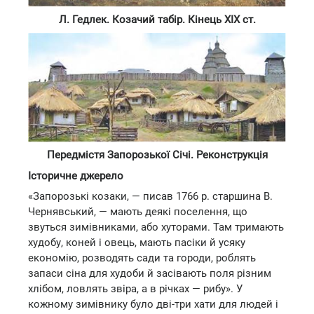
Л. Гедлек. Козачий табір. Кінець XIX ст.
Передмістя Запорозької Січі. Реконструкція
Історичне джерело
«Запорозькі козаки, — писав 1766 р. старшина В.
Чернявський, — мають деякі поселення, що
звуться зимівниками, або хуторами. Там тримають
худобу, коней і овець, мають пасіки й усяку
економію, розводять сади та городи, роблять
запаси сіна для худоби й засівають поля різним
хлібом, ловлять звіра, а в річках — рибу». У
кожному зимівнику було дві-три хати для людей і