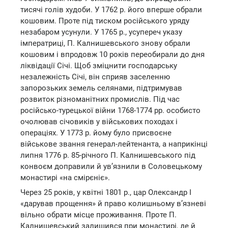
тисячі голів худоби. У 1762 р. його вперше обрали
кошовим. Проте під тиском російського уряду
незабаром усунули. У 1765 р., усупереч указу
імператриці, П. Калнишевського знову обрали
кошовим і впродовж 10 років переобирали до дня
ліквідації Січі. Щоб зміцнити господарську
незалежність Січі, він сприяв заселенню
запорозьких земель селянами, підтримував
розвиток різноманітних промислів. Під час
російсько-турецької війни 1768-1774 рр. особисто
очолював січовиків у військових походах і
операціях. У 1773 р. йому було присвоєне
військове звання генерал-лейтенанта, а наприкінці
липня 1776 р. 85-річного П. Калнишевського під
конвоєм доправили й ув’язнили в Соловецькому
монастирі «на смірєніє».
Через 25 років, у квітні 1801 р., цар Олександр І
«дарував прощення» й право колишньому в’язневі
вільно обрати місце проживання. Проте П.
Калнишевський залишився при монастирі, де й