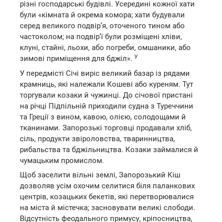
різні господарські будівлі. Усередині кожної хати
були «кімната й окрема комора; хати будували
серед великого подвір’я, оточеного тином або
частоколом; на подвір’ї були розміщені хліви,
клуні, стайні, льохи, або погреби, омшаники, або
У
зимові приміщення для бджіл».
У передмісті Січі виріс великий базар із рядами
крамниць, які належали Кошеві або куреням. Тут
торгували козаки й чужинці. До січової пристані
на річці Підпільній приходили судна з Туреччини
та Греції з вином, кавою, олією, солодощами й
тканинами. Запорозькі торговці продавали хліб,
сіль, продукти звіроловства, тваринництва,
рибальства та бджільництва. Козаки займалися й
чумацьким промислом.
Щоб заселити вільні землі, Запорозький Кіш
дозволяв усім охочим селитися біля паланкових
центрів, козацьких бекетів, які перетворювалися
на міста й містечка; засновувати великі слободи.
Відсутність феодального примусу, кріпосництва,