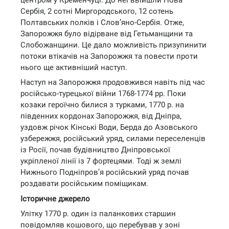
Сербія, 2 сотні Миргородського, 12 сотень
Полтавських полків і Слов’яно-Сербія. Отже,
Запорожжя було відірване від Гетьманщини та
Слобожанщини. Це дало можливість призупинити
потоки втікачів на Запорожжя та повести проти
нього ще активніший наступ.
Наступ на Запорожжя продовжився навіть під час
російсько-турецької війни 1768-1774 рр. Поки
козаки героїчно билися з турками, 1770 р. на
південних кордонах Запорожжя, від Дніпра,
уздовж річок Кінські Води, Берда до Азовського
узбережжя, російський уряд, силами переселенців
із Росії, почав будівництво Дніпровської
укріпленої лінії із 7 фортецями. Тоді ж землі
Нижнього Подніпров’я російський уряд почав
роздавати російським поміщикам.
Історичне джерело
Улітку 1770 р. один із паланкових старшин
повідомляв кошового, що перебував у зоні