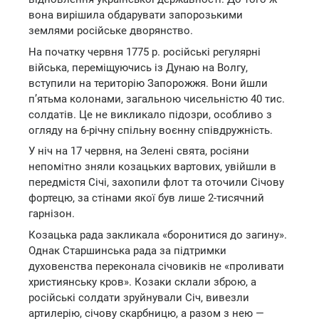
вона вирішила обдарувати запорозькими
землями російське дворянство.
На початку червня 1775 р. російські регулярні
війська, переміщуючись із Дунаю на Волгу,
вступили на територію Запорожжя. Вони йшли
п’ятьма колонами, загальною чисельністю 40 тис.
солдатів. Це не викликало підозри, особливо з
огляду на 6-річну спільну воєнну співдружність.
У ніч на 17 червня, на Зелені свята, росіяни
непомітно зняли козацьких вартових, увійшли в
передмістя Січі, захопили флот та оточили Січову
фортецю, за стінами якої був лише 2-тисячний
гарнізон.
Козацька рада закликала «боронитися до загину».
Однак Старшинська рада за підтримки
духовенства переконала січовиків не «проливати
християнську кров». Козаки склали зброю, а
російські солдати зруйнували Січ, вивезли
артилерію, січову скарбницю, а разом з нею —