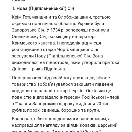
1
1. Нова (Підпільненська
) Січ
Крім Гетьманщини та Слобожанщини, третьою
окремою політичною областю України була
Запорозька Січ. У 1734 р. запорожці покинули
Олешківську Січ, розміщену на території
Кримського ханства, і неподалік від місця
розташування старої Чортомлицької Січі
заснували Нову (Підпільненську) Січ. Вона
знаходилася на півострові, який утворила притока
Дніпра — річка Підпільна.
Повертаючись під російську протекцію, січове
товариство зобов’язувалося захищати південні
кордони від нападів татар і турків. Оскільки це
повністю відповідало інтересам Російської імперії,
з її казни Запорожжю щороку виділяли 20 тис.
рублів, порох, свинець, борошно та крупи.
Водночас, нібито для допомоги запорожцям, а
насправді для нагляду за діями козаків, царський
уряд побудував за 2 км від Нової Січі свої