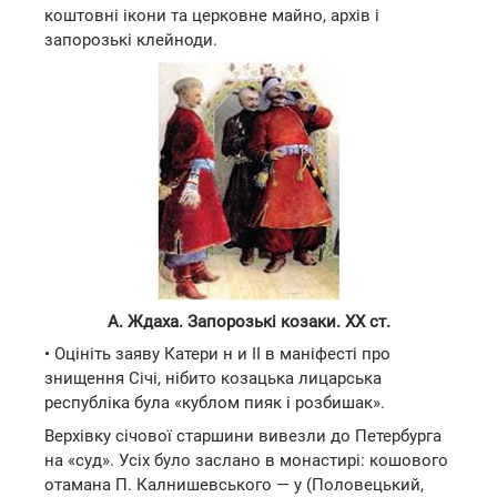
коштовні ікони та церковне майно, архів і
запорозькі клейноди.
А. Ждаха. Запорозькі козаки. XX ст.
• Оцініть заяву Катери н и II в маніфесті про
знищення Січі, нібито козацька лицарська
республіка була «кублом пияк і розбишак».
Верхівку січової старшини вивезли до Петербурга
на «суд». Усіх було заслано в монастирі: кошового
отамана П. Калнишевського — у (Половецький,