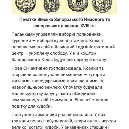
Печатки Війська Запорозького Низового та
запорозьких паданок. XVIII ст.
Паланками управляли виборні полковники,
куренями — виборні курінні отамани. Кожна
паланка мала свій військовий і адміністративний
центр — укріплену слободу. У ній коштом
Запорозького Коша будували церкву й школу.
Нова Січ активно господарювала. Козаки та
старшини засновували зимівники — хутори з
житлами, господарськими приміщеннями та
навколишньою землею. Спочатку будували
маленьку хатку-халупу, часто обходилися
землянкою, у якій і зимували. Біля неї ставили
повітку для худоби.
Поступово зимівники розширювалися. У них
тримали великі табуни коней, отари овець, череди
великої рогатої худоби. У зимівниках старшин і