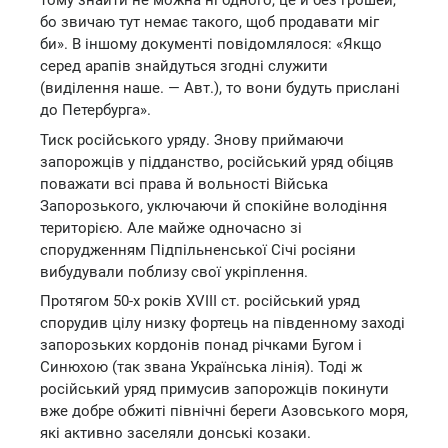
тому знайти не можна ні одного, це й без грошей,
бо звичаю тут немає такого, щоб продавати міг
би». В іншому документі повідомлялося: «Якщо
серед арапів знайдуться згодні служити
(виділення наше. — Авт.), то вони будуть прислані
до Петербурга».
Тиск російського уряду. Знову приймаючи
запорожців у підданство, російський уряд обіцяв
поважати всі права й вольності Війська
Запорозького, уключаючи й спокійне володіння
територією. Але майже одночасно зі
спорудженням Підпільненської Січі росіяни
вибудували поблизу свої укріплення.
Протягом 50-х років XVIII ст. російський уряд
спорудив цілу низку фортець на південному заході
запорозьких кордонів понад річками Бугом і
Синюхою (так звана Українська лінія). Тоді ж
російський уряд примусив запорожців покинути
вже добре обжиті північні береги Азовського моря,
які активно заселяли донські козаки.