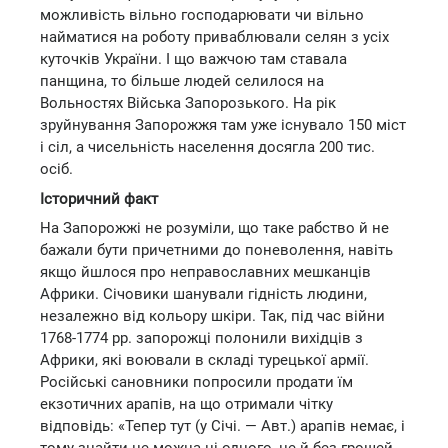
можливість вільно господарювати чи вільно
найматися на роботу приваблювали селян з усіх
куточків України. І що важчою там ставала
панщина, то більше людей селилося на
Вольностях Війська Запорозького. На рік
зруйнування Запорожжя там уже існувало 150 міст
і сіл, а чисельність населення досягла 200 тис.
осіб.
Історичний факт
На Запорожжі не розуміли, що таке рабство й не
бажали бути причетними до поневолення, навіть
якщо йшлося про неправославних мешканців
Африки. Січовики шанували гідність людини,
незалежно від кольору шкіри. Так, під час війни
1768-1774 рр. запорожці полонили вихідців з
Африки, які воювали в складі турецької армії.
Російські сановники попросили продати їм
екзотичних арапів, на що отримали чітку
відповідь: «Тепер тут (у Січі. — Авт.) арапів немає, і