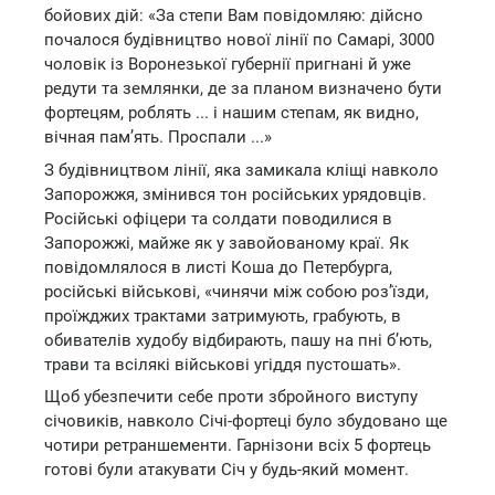
бойових дій: «За степи Вам повідомляю: дійсно
почалося будівництво нової лінії по Самарі, 3000
чоловік із Воронезької губернії пригнані й уже
редути та землянки, де за планом визначено бути
фортецям, роблять ... і нашим степам, як видно,
вічная пам’ять. Проспали ...»
З будівництвом лінії, яка замикала кліщі навколо
Запорожжя, змінився тон російських урядовців.
Російські офіцери та солдати поводилися в
Запорожжі, майже як у завойованому краї. Як
повідомлялося в листі Коша до Петербурга,
російські військові, «чинячи між собою роз’їзди,
проїжджих трактами затримують, грабують, в
обивателів худобу відбирають, пашу на пні б’ють,
трави та всілякі військові угіддя пустошать».
Щоб убезпечити себе проти збройного виступу
січовиків, навколо Січі-фортеці було збудовано ще
чотири ретраншементи. Гарнізони всіх 5 фортець
готові були атакувати Січ у будь-який момент.