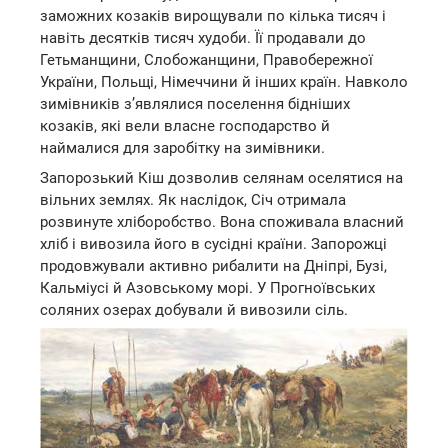
заможних козаків вирощували по кілька тисяч і
навіть десятків тисяч худоби. Її продавали до
Гетьманщини, Слобожанщини, Правобережної
України, Польщі, Німеччини й інших країн. Навколо
зимівників з’являлися поселення бідніших
козаків, які вели власне господарство й
наймалися для заробітку на зимівники.
Запорозький Кіш дозволив селянам оселятися на
вільних землях. Як наслідок, Січ отримала
розвинуте хліборобство. Вона споживала власний
хліб і вивозила його в сусідні країни. Запорожці
продовжували активно рибалити на Дніпрі, Бузі,
Кальміусі й Азовському морі. У Прогноївських
соляних озерах добували й вивозили сіль.