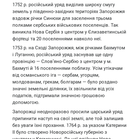
1752 р. російський уряд виділив широку смугу
земель у південно-західних територіях Запорожжя
вздовж річки Синюхи для заселення трьома
полками сербських військових поселенців. Так
виникла Нова Сербія з центром у Єлизаветинській
фортеці та 20 поселеннями навколо неї.
1753 р. на Сході Запорожжя, між річками Бахмутом
і Луганню, російський уряд заснував ще одну
провінцію — Слов’яно-Сербію з центром у м.
Бахмуті й 16 поселеннями поблизу. Усім утікачам
від османського іга — сербам, угорцям,
молдованам, грекам, болгарам — було роздано
значні земельні ділянки, їх звільнили від усіх
податків, підтримали значною грошовою
допомогою.
Запорожці неодноразово просили царський уряд
припинити наступ на свої землі, але той залишив
без уваги їхні прохання. 1764 р. за указом Катерини
II було створено Новоросійську губернію з
центром у Кременчуці. До неї ввійшли Нова