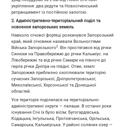
укріплення: два редути та Новосіченський
ретраншемент із постійною залогою.
2. Адміністративно-територіальний поділ та
освоєння запорозьких земель
Навколо січової фортеці розкинувся Запорозький
край, який січовики називали Вольностями
2
Війська Запорозького
. Він простягався від річки
Синюхи на Правобережжі до річки Кальміус. на
Лівобережжі та від річки Самари на півночі до
гирла річки Дніпра на півдні. Отже, землі
Запорожжя приблизно охоплювали територію
сучасних Запорізької, Дніпропетровської,
Миколаївської, Херсонської та Донецької
областей.
Уся територія поділялася на територіально-
адміністративні округи — палаши. В останні роки
існування Січі їх було вісім: Бугогардівська,
Кодацька, Інгульська, Протовчанська, Орільська,
Самарська, Кальміуська. У районі соляних озер —