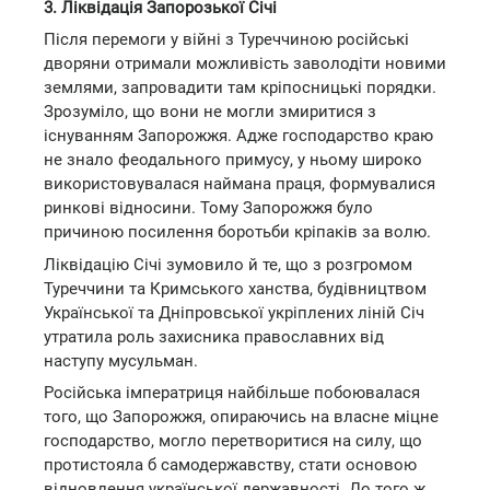
3. Ліквідація Запорозької Січі
Після перемоги у війні з Туреччиною російські
дворяни отримали можливість заволодіти новими
землями, запровадити там кріпосницькі порядки.
Зрозуміло, що вони не могли змиритися з
існуванням Запорожжя. Адже господарство краю
не знало феодального примусу, у ньому широко
використовувалася наймана праця, формувалися
ринкові відносини. Тому Запорожжя було
причиною посилення боротьби кріпаків за волю.
Ліквідацію Січі зумовило й те, що з розгромом
Туреччини та Кримського ханства, будівництвом
Української та Дніпровської укріплених ліній Січ
утратила роль захисника православних від
наступу мусульман.
Російська імператриця найбільше побоювалася
того, що Запорожжя, опираючись на власне міцне
господарство, могло перетворитися на силу, що
протистояла б самодержавству, стати основою
відновлення української державності. До того ж