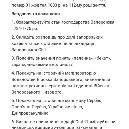
помер 31 жовтня 1803 р. на 112-му році життя.
Завдання та запитання
1. Охарактеризуйте стан господарства Запорожжя
1734-1775 рр.
2. Складіть розповідь про долі запорозьких
козаків та їхніх старшин після ліквідації
Запорозької Січі.
3. Поясніть значення понять «паланка», «бекет»,
«арап», «іноземний колоніст».
4. Покажіть на історичній мапі територію
Вольностей Війська Запорозького, визначивши
адміністративно-територіальні одиниці Війська
Запорозького Низового.
5. Покажіть на історичній мапі Нову Сербію,
Слов’яно-Сербію, Українську лінію,
Дніпровськулінію.
6. Визначте причини ліквідації Січі. Поміркуйте, чи
правильно вчинили старшини, відмовивши