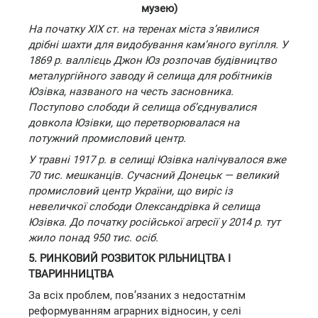
музею)
На початку XIX ст. на теренах міста з’явилися
дрібні шахти для видобування кам’яного вугілля. У
1869 р. валлієць Джон Юз розпочав будівництво
металургійного заводу й селища для робітників
Юзівка, названого на честь засновника.
Поступово слободи й селища об’єднувалися
довкола Юзівки, що перетворювалася на
потужний промисловий центр.
У травні 1917 р. в селищі Юзівка налічувалося вже
70 тис. мешканців. Сучасний Донецьк — великий
промисловий центр України, що виріс із
невеличкої слободи Олександрівка й селища
Юзівка. До початку російської агресії у 2014 р. тут
жило понад 950 тис. осіб.
5. РИНКОВИЙ РОЗВИТОК РІЛЬНИЦТВА І
ТВАРИННИЦТВА
За всіх проблем, пов’язаних з недостатнім
реформуванням аграрних відносин, у селі