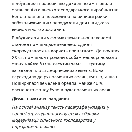
відбувалися процеси, що докорінно змінювали
організацію сільськогосподарського виробництва.
Воно впевнено переходило на ринкові рейки,
забезпечуючи цим передумови для швидкого
економічного зростання.
Відбулися зміни у формах земельної власності —
станове поміщицьке землеволодіння
скорочувалося на користь приватного. До початку
XX ст. поміщики продали особам недворянського
стану майже 6 млн десятин землі — третину
загальної площі дворянських земель. Вона
переходила до рук заможних селян, купців, міщан.
Поширилася земельна оренда, майже 40 %
орендного фонду було в руках заможних селян.
Діємо: практичні завдання
На основі аналізу тексту параграфа укладіть у
зошиті структурно-логічну схему «Ознаки
модернізації сільського господарства у
пореформенні часи».