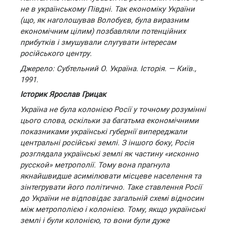
не в українському Півдні. Так економіку України
(що, як наголошував Волобуєв, була виразним
економічним цілим) позбавляли потенційних
прибутків і змушували слугувати інтересам
російського центру.
Джерело: Субтельний О. Україна. Історія. — Київ.,
1991.
Історик Ярослав Грицак
Україна не була колонією Росії у точному розумінні
цього слова, оскільки за багатьма економічними
показниками українські губернії випереджали
центральні російські землі. З іншого боку, Росія
розглядала українські землі як частину «исконно
русской» метрополії. Тому вона прагнула
якнайшвидше асимілювати місцеве населення та
зінтегрувати його політично. Таке ставлення Росії
до України не відповідає загальній схемі відносин
між метрополією і колонією. Тому, якщо українські
землі і були колонією, то вони були дуже