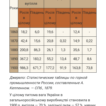
вугілля
Роки
Росія
Південь
Росія
Південь
Росія
Південь
в
в
в
цілому
цілому
цілому
1860
18,2
6,0
19,6
-
12,4
-
1870
42,4
15,6
20,8
0,32
14,9
0,22
1880
200,8
86,3
26,1
1,3
35,6
1,7
1890
367,2
183,2
55,2
13,4
48,7
8,6
1900
986,3
671,7
177,2
91,9
163,8
73,8
Джерело: Статистические таблицы по горной
промышленности России, составленные А.
Кеппенном. — СПб., 1879.
У цілому питома вага України в
загальноросійському виробництві становила в
1900 р. вугілля — 70 %, залізної руди — 57 %, чавуну