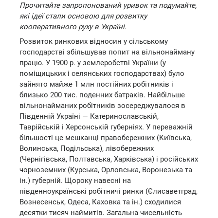
Прочитайте запропонований уривок та подумайте,
які ідеї стали основою для розвитку
кооперативного руху в Україні.
Розвиток ринкових відносин у сільському
господарстві збільшував попит на вільнонайману
працю. У 1900 р. у землеробстві України (у
поміщицьких і селянських господарствах) було
зайнято майже 1 млн постійних робітників і
близько 200 тис. поденних батраків. Найбільше
вільнонайманих робітників зосереджувалося в
Південній Україні — Катеринославській,
Таврійській і Херсонській губерніях. У переважній
більшості це мешканці правобережних (Київська,
Волинська, Подільська), лівобережних
(Чернігівська, Полтавська, Харківська) і російських
чорноземних (Курська, Орловська, Воронезька та
ін.) губерній. Щороку навесні на
південноукраїнські робітничі ринки (Єлисаветград,
Вознесенськ, Одеса, Каховка та ін.) сходилися
десятки тисяч наймитів. Загальна чисельність