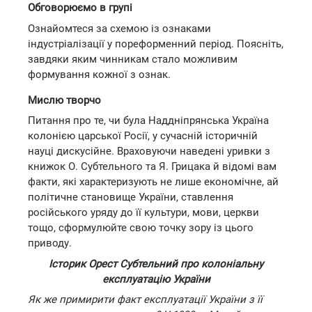
Обговорюємо в групі
Ознайомтеся за схемою із ознаками
індустріалізації у пореформенний період. Поясніть,
завдяки яким чинникам стало можливим
формування кожної з ознак.
Мислю творчо
Питання про те, чи була Наддніпрянська Україна
колонією царської Росії, у сучасній історичній
науці дискусійне. Враховуючи наведені уривки з
книжок О. Субтельного та Я. Грицака й відомі вам
факти, які характеризують не лише економічне, ай
політичне становище України, ставлення
російського уряду до її культури, мови, церкви
тощо, сформулюйте свою точку зору із цього
приводу.
Історик Орест Субтельний про колоніальну
експлуатацію України
Як же примирити факт експлуатації України з її