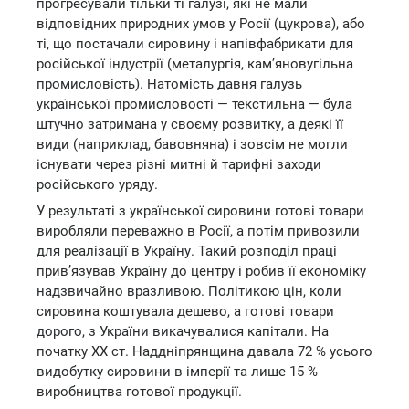
прогресували тільки ті галузі, які не мали
відповідних природних умов у Росії (цукрова), або
ті, що постачали сировину і напівфабрикати для
російської індустрії (металургія, кам’яновугільна
промисловість). Натомість давня галузь
української промисловості — текстильна — була
штучно затримана у своєму розвитку, а деякі її
види (наприклад, бавовняна) і зовсім не могли
існувати через різні митні й тарифні заходи
російського уряду.
У результаті з української сировини готові товари
виробляли переважно в Росії, а потім привозили
для реалізації в Україну. Такий розподіл праці
прив’язував Україну до центру і робив її економіку
надзвичайно вразливою. Політикою цін, коли
сировина коштувала дешево, а готові товари
дорого, з України викачувалися капітали. На
початку XX ст. Наддніпрянщина давала 72 % усього
видобутку сировини в імперії та лише 15 %
виробництва готової продукції.