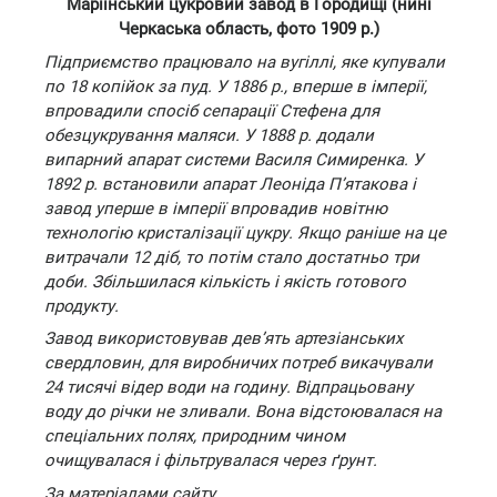
Маріїнський цукровий завод в Городищі (нині
Черкаська область, фото 1909 р.)
Підприємство працювало на вугіллі, яке купували
по 18 копійок за пуд. У 1886 р., вперше в імперії,
впровадили спосіб сепарації Стефена для
обезцукрування маляси. У 1888 р. додали
випарний апарат системи Василя Симиренка. У
1892 р. встановили апарат Леоніда П’ятакова і
завод уперше в імперії впровадив новітню
технологію кристалізації цукру. Якщо раніше на це
витрачали 12 діб, то потім стало достатньо три
доби. Збільшилася кількість і якість готового
продукту.
Завод використовував дев’ять артезіанських
свердловин, для виробничих потреб викачували
24 тисячі відер води на годину. Відпрацьовану
воду до річки не зливали. Вона відстоювалася на
спеціальних полях, природним чином
очищувалася і фільтрувалася через ґрунт.
За матеріалами сайту