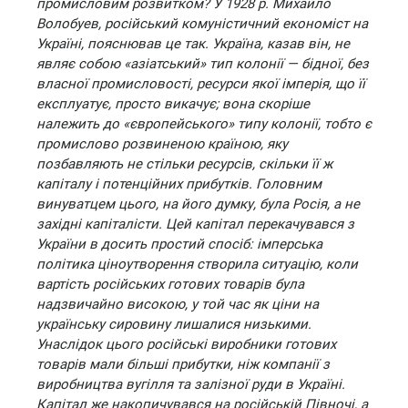
промисловим розвитком? У 1928 р. Михайло
Волобуев, російський комуністичний економіст на
Україні, пояснював це так. Україна, казав він, не
являє собою «азіатський» тип колонії — бідної, без
власної промисловості, ресурси якої імперія, що її
експлуатує, просто викачує; вона скоріше
належить до «європейського» типу колонії, тобто є
промислово розвиненою країною, яку
позбавляють не стільки ресурсів, скільки її ж
капіталу і потенційних прибутків. Головним
винуватцем цього, на його думку, була Росія, а не
західні капіталісти. Цей капітал перекачувався з
України в досить простий спосіб: імперська
політика ціноутворення створила ситуацію, коли
вартість російських готових товарів була
надзвичайно високою, у той час як ціни на
українську сировину лишалися низькими.
Унаслідок цього російські виробники готових
товарів мали більші прибутки, ніж компанії з
виробництва вугілля та залізної руди в Україні.
Капітал же накопичувався на російській Півночі, а