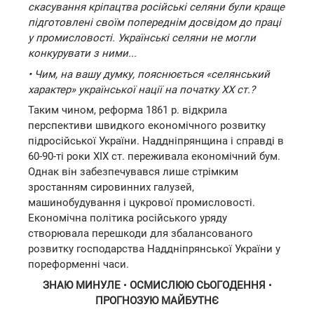
скасування кріпацтва російські селяни були краще
підготовлені своїм попереднім досвідом до праці
у промисловості. Українські селяни не могли
конкурувати з ними...
• Чим, на вашу думку, пояснюється «селянський
характер» української нації на початку XX ст.?
Таким чином, реформа 1861 р. відкрила
перспективи швидкого економічного розвитку
підросійської України. Наддніпрянщина і справді в
60-90-ті роки XIX ст. переживала економічний бум.
Однак він забезпечувався лише стрімким
зростанням сировинних галузей,
машинобудування і цукрової промисловості.
Економічна політика російського уряду
створювала перешкоди для збалансованого
розвитку господарства Наддніпрянської України у
пореформенні часи.
ЗНАЮ МИНУЛЕ
•
ОСМИСЛЮЮ СЬОГОДЕННЯ
•
ПРОГНОЗУЮ МАЙБУТНЄ