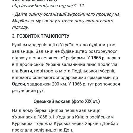
http://www.horodysche.org.ua/?i=12
• Дайте оцінку організації виробничого процесу на
Маріїнському заводу з точки зору екологічного
підходу.
3. РОЗВИТОК ТРАНСПОРТУ
Рушієм модернізації в Україні стало будівництво
залізниць. Залізничне будівництво розгорнулося
відразу після селянської реформи. У
1865 р.
перша
в підросійській Україні залізнична лінія пролягла
від
Балти
, повітового міста Подільської губернії,
відомого сільськогосподарськими ярмарками, до
Одеси
, завдовжки 200 км. У 1866 р. тут розпочався
регулярний рух.
Одеський вокзал (фото XIX ст.)
На лівому березі Дніпра перша залізниця
з’явилася в 1868 р. і з’єднала Київ з російським
Курськом. Тоді ж із Курська через Харків і Донбас
проклали залізницю на Дон.