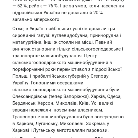
— 52 %, рейок — 76 %. І це за умов, коли населення
підросійської України не досягало й 20 %
загальноімперського.
Отже, в Україні найбільших успіхів досягли три
сировинні галузі: вуглевидобувна, гірничорудна і
металургійна. Інші ж стояли на місці. Певний
виняток становили тільки сільськогосподарське і
транспортне машинобудування. Центр
сільськогосподарського машинобудування в
пореформенні роки перемістився з підросійської
Польщі і прибалтійських губерній у Степову
Україну. Головними осередками
сільськогосподарського машинобудування були
Олександрівськ (тепер Запоріжжя), Харків, Одеса,
Бердянськ, Херсон, Миколаїв, Київ. Усі великі
заводи належали іноземним власникам.
Транспортне машинобудування було зосереджено
в Харкові, Луганську, Миколаєві. Зокрема, у
Харкові і Луганську виготовляли паровози.