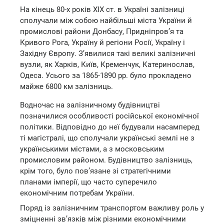
На кінець 80-х років XIX ст. в Україні залізниці
сполучали між собою найбільші міста України й
промислові райони Донбасу, Придніпров’я та
Кривого Рога, Україну й регіони Росії, Україну і
Західну Європу. З’явилися такі великі залізничні
вузли, як Харків, Київ, Кременчук, Катеринослав,
Одеса. Усього за 1865-1890 рр. було прокладено
майже 6800 км залізниць.
Водночас на залізничному будівництві
позначилися особливості російської економічної
політики. Відповідно до неї будували насамперед
ті магістралі, що сполучали українські землі не з
українськими містами, а з московським
промисловим районом. Будівництво залізниць,
крім того, було пов’язане зі стратегічними
планами імперії, що часто суперечило
економічним потребам України.
Поряд із залізничним транспортом важливу роль у
зміцненні зв’язків між різними економічними