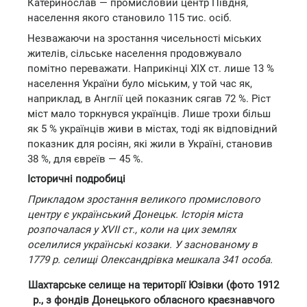
Катеринослав — промисловий центр Півдня,
населення якого становило 115 тис. осіб.
Незважаючи на зростання чисельності міських
жителів, сільське населення продовжувало
помітно переважати. Наприкінці XIX ст. лише 13 %
населення України було міським, у той час як,
наприклад, в Англії цей показник сягав 72 %. Ріст
міст мало торкнувся українців. Лише трохи більш
як 5 % українців живи в містах, тоді як відповідний
показник для росіян, які жили в Україні, становив
38 %, для євреїв — 45 %.
Історичні подробиці
Прикладом зростання великого промислового
центру є український Донецьк. Історія міста
розпочалася у XVII ст., коли на цих землях
оселилися українські козаки. У заснованому в
1779 р. селищі Олександрівка мешкала 341 особа.
Шахтарське селище на території Юзівки (фото 1912
р., з фондів Донецького обласного краєзнавчого