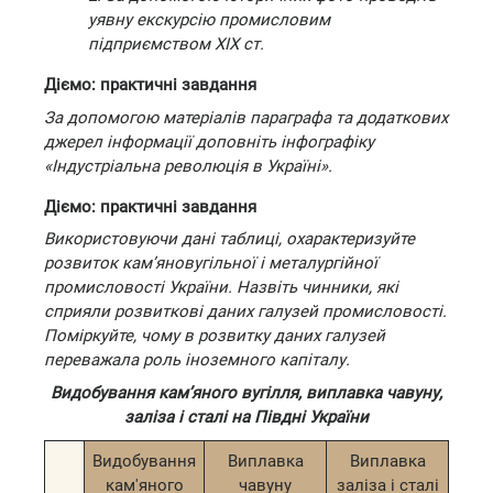
уявну екскурсію промисловим
підприємством XIX ст.
Діємо: практичні завдання
За допомогою матеріалів параграфа та додаткових
джерел інформації доповніть інфографіку
«Індустріальна революція в Україні».
Діємо: практичні завдання
Використовуючи дані таблиці, охарактеризуйте
розвиток кам’яновугільної і металургійної
промисловості України. Назвіть чинники, які
сприяли розвиткові даних галузей промисловості.
Поміркуйте, чому в розвитку даних галузей
переважала роль іноземного капіталу.
Видобування кам’яного вугілля, виплавка чавуну,
заліза і сталі на Півдні України
Видобування
Виплавка
Виплавка
кам'яного
чавуну
заліза і сталі