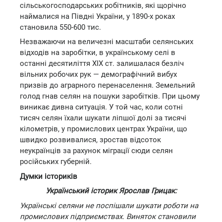
сільськогосподарських робітників, які щорічно
наймалися на Півдні України, у 1890-х роках
становила 550-600 тис.
Незважаючи на величезні масштаби селянських
відходів на заробітки, в українському селі в
останні десятиліття XIX ст. залишалася безліч
вільних робочих рук — демографічний вибух
призвів до аграрного перенаселення. Земельний
голод гнав селян на пошуки заробітків. При цьому
виникає дивна ситуація. У той час, коли сотні
тисяч селян їхали шукати ліпшої долі за тисячі
кілометрів, у промислових центрах України, що
швидко розвивалися, зростав відсоток
неукраїнців за рахунок міграції сюди селян
російських губерній.
Думки істориків
Український історик Ярослав Грицак:
Українські селяни не поспішали шукати роботи на
промислових підприємствах. Виняток становили