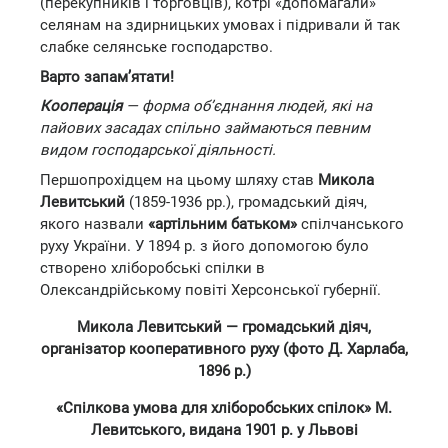
(перекупників і торговців), котрі «допомагали»
селянам на здирницьких умовах і підривали й так
слабке селянське господарство.
Варто запам’ятати!
Кооперація
— форма об’єднання людей, які на
пайових засадах спільно займаються певним
видом господарської діяльності.
Першопрохідцем на цьому шляху став
Микола
Левитський
(1859-1936 рр.), громадський діяч,
якого назвали
«артільним батьком»
спілчанського
руху України. У 1894 р. з його допомогою було
створено хліборобські спілки в
Олександрійському повіті Херсонської губернії.
Микола Левитський — громадський діяч,
організатор кооперативного руху (фото Д. Харлаба,
1896 р.)
«Спілкова умова для хліборобських спілок» М.
Левитського, видана 1901 р. у Львові