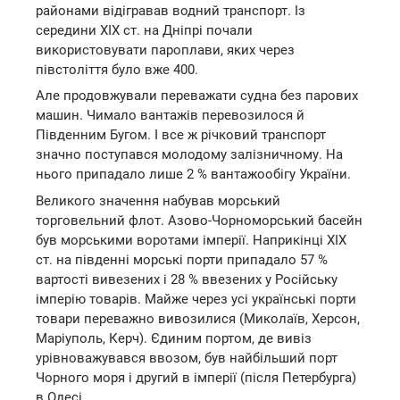
районами відігравав водний транспорт. Із
середини XIX ст. на Дніпрі почали
використовувати пароплави, яких через
півстоліття було вже 400.
Але продовжували переважати судна без парових
машин. Чимало вантажів перевозилося й
Південним Бугом. І все ж річковий транспорт
значно поступався молодому залізничному. На
нього припадало лише 2 % вантажообігу України.
Великого значення набував морський
торговельний флот. Азово-Чорноморський басейн
був морськими воротами імперії. Наприкінці XIX
ст. на південні морські порти припадало 57 %
вартості вивезених і 28 % ввезених у Російську
імперію товарів. Майже через усі українські порти
товари переважно вивозилися (Миколаїв, Херсон,
Маріуполь, Керч). Єдиним портом, де вивіз
урівноважувався ввозом, був найбільший порт
Чорного моря і другий в імперії (після Петербурга)
в Одесі.