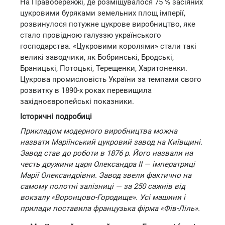
На Правобережжі, де розміщувалося 75 % засіяних
цукровими буряками земельних площ імперії,
розвинулося потужне цукрове виробництво, яке
стало провідною галуззю українського
господарства. «Цукровими королями» стали такі
великі заводчики, як Бобринські, Бродські,
Браницькі, Потоцькі, Терещенки, Харитоненки.
Цукрова промисловість України за темпами свого
розвитку в 1890-х роках перевищила
західноєвропейські показники.
Історичні подробиці
Прикладом модерного виробництва можна
назвати Маріїнський цукровий завод на Київщині.
Завод став до роботи в 1876 р. Його назвали на
честь дружини царя Олександра II — імператриці
Марії Олександрівни. Завод звели фактично на
самому полотні залізниці — за 250 сажнів від
вокзалу «Воронцово-Городище». Усі машини і
прилади поставила французька фірма «Фів-Ліль».