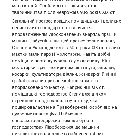
мала коней. Особливо погіршився стан
тваринництва після неврожаїв 90-х років XIX ст.
Загальний прогрес кращих поміщицьких і великих
селянських господарств позначився
впровадженням удосконалених знарядь праці й
машин. Найуспішніше цей процес розвивався у
Степовій Україні, де вже в 60-ті роки XIX ст. великі
маєтки мали парові молотарки. Навіть дрібні
поміщики часто купували їх у складчину. Кінні
молотарки, три- і чотирилемішні плуги, сівалки,
косарки, культиватори, віялки, жниварки й кінні
граблі ставали приналежністю кожного
впорядкованого маєтку. Наприкінці XIX ст.
поміщицькі господарства Степу вже цілком
перейшли на вдосконалену техніку, яка
поширювалася й на Правобережжі, особливо на
цукрових плантаціях. Найменше
сільськогосподарської техніки було в
господарствах Лівобережжя, де машини
використовували лише в найпередовіших