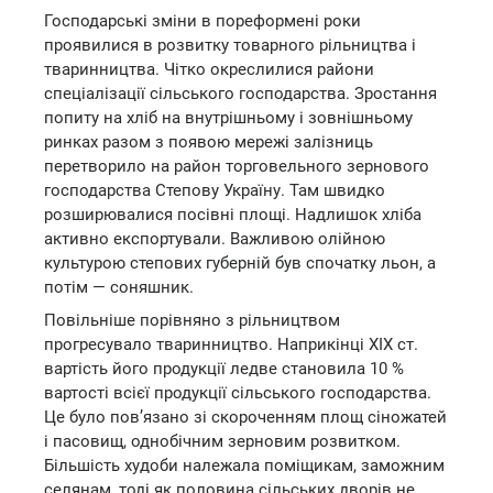
Господарські зміни в пореформені роки
проявилися в розвитку товарного рільництва і
тваринництва. Чітко окреслилися райони
спеціалізації сільського господарства. Зростання
попиту на хліб на внутрішньому і зовнішньому
ринках разом з появою мережі залізниць
перетворило на район торговельного зернового
господарства Степову Україну. Там швидко
розширювалися посівні площі. Надлишок хліба
активно експортували. Важливою олійною
культурою степових губерній був спочатку льон, а
потім — соняшник.
Повільніше порівняно з рільництвом
прогресувало тваринництво. Наприкінці XIX ст.
вартість його продукції ледве становила 10 %
вартості всієї продукції сільського господарства.
Це було пов’язано зі скороченням площ сіножатей
і пасовищ, однобічним зерновим розвитком.
Більшість худоби належала поміщикам, заможним
селянам, тоді як половина сільських дворів не