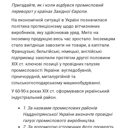
Пригадайте, як і коли відбувся промисловий
переворот у країнах Західної Європи.
На економічній ситуації в Україні позначилася
політика протекціонізму щодо вітчизняних
виробників, яку здійснював уряд. Мито на
іноземну продукцію весь час зростало. Іноземцям
стало вигідніше завозити не товари, а капітали.
Французькі, бельгійські, німецькі, англійські
підприємці захопили протягом другої половини
XIX ст. ключові позиції у провідних галузях
промисловості України: вугледобувній,
гірничорудній, металургійній та
сільськогосподарському машинобудуванні.
У 60-90-х роках XIX ст. сформувався український
індустріальний район.
1. За назвами промислових районів
Наддніпрянської України визначте провідні
галузі промислового виробництва.
2. За допомогою історичних фото проведіть