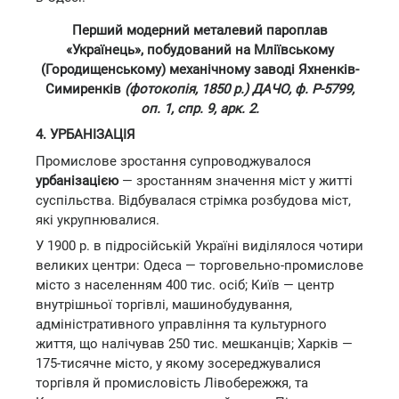
Перший модерний металевий пароплав
«Українець», побудований на Мліївському
(Городищенському) механічному заводі Яхненків-
Симиренків
(фотокопія, 1850 р.) ДАЧО, ф. Р-5799,
оп. 1, спр. 9, арк. 2.
4. УРБАНІЗАЦІЯ
Промислове зростання супроводжувалося
урбанізацією
— зростанням значення міст у житті
суспільства. Відбувалася стрімка розбудова міст,
які укрупнювалися.
У 1900 р. в підросійській Україні виділялося чотири
великих центри: Одеса — торговельно-промислове
місто з населенням 400 тис. осіб; Київ — центр
внутрішньої торгівлі, машинобудування,
адміністративного управління та культурного
життя, що налічував 250 тис. мешканців; Харків —
175-тисячне місто, у якому зосереджувалися
торгівля й промисловість Лівобережжя, та