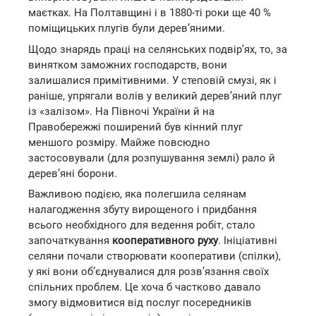
маєтках. На Полтавщині і в 1880-ті роки ще 40 %
поміщицьких плугів були дерев’яними.
Щодо знарядь праці на селянських подвір’ях, то, за
винятком заможних господарств, вони
залишалися примітивними. У степовій смузі, як і
раніше, упрягали волів у великий дерев’яний плуг
із «залізом». На Півночі України й на
Правобережжі поширений був кінний плуг
меншого розміру. Майже повсюдно
застосовували (для розпушування землі) рало й
дерев’яні борони.
Важливою подією, яка полегшила селянам
налагодження збуту вирощеного і придбання
всього необхідного для ведення робіт, стало
започаткування
кооперативного руху
. Ініціативні
селяни почали створювати кооперативи (спілки),
у які вони об’єднувалися для розв’язання своїх
спільних проблем. Це хоча б частково давало
змогу відмовитися від послуг посередників