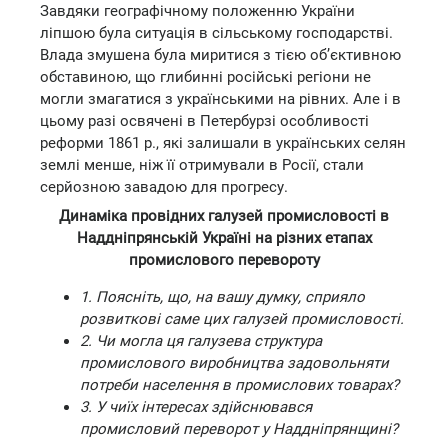
Завдяки географічному положенню України
ліпшою була ситуація в сільському господарстві.
Влада змушена була миритися з тією об’єктивною
обставиною, що глибинні російські регіони не
могли змагатися з українськими на рівних. Але і в
цьому разі освячені в Петербурзі особливості
реформи 1861 р., які залишали в українських селян
землі менше, ніж її отримували в Росії, стали
серйозною завадою для прогресу.
Динаміка провідних галузей промисловості в
Наддніпрянській Україні на різних етапах
промислового перевороту
1. Поясніть, що, на вашу думку, сприяло
розвиткові саме цих галузей промисловості.
2. Чи могла ця галузева структура
промислового виробництва задовольняти
потреби населення в промислових товарах?
3. У чиїх інтересах здійснювався
промисловий переворот у Наддніпрянщині?