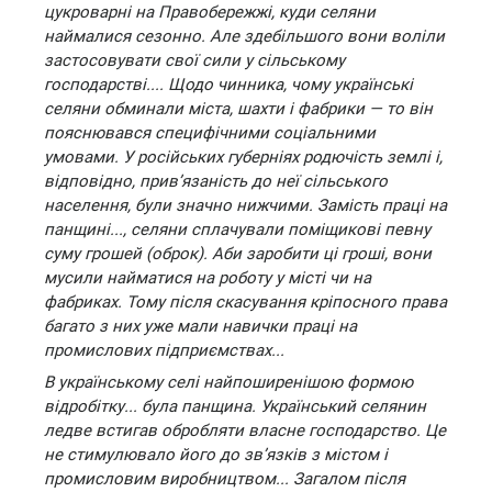
цукроварні на Правобережжі, куди селяни
наймалися сезонно. Але здебільшого вони воліли
застосовувати свої сили у сільському
господарстві.... Щодо чинника, чому українські
селяни обминали міста, шахти і фабрики — то він
пояснювався специфічними соціальними
умовами. У російських губерніях родючість землі і,
відповідно, прив’язаність до неї сільського
населення, були значно нижчими. Замість праці на
панщині..., селяни сплачували поміщикові певну
суму грошей (оброк). Аби заробити ці гроші, вони
мусили найматися на роботу у місті чи на
фабриках. Тому після скасування кріпосного права
багато з них уже мали навички праці на
промислових підприємствах...
В українському селі найпоширенішою формою
відробітку... була панщина. Український селянин
ледве встигав обробляти власне господарство. Це
не стимулювало його до зв’язків з містом і
промисловим виробництвом... Загалом після