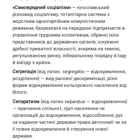
«Самоврядний соціалізм»
— югославський
різновид соціалізму; тоталітарна система з
жорстким однопартійним комуністичним
режимом; базувалася на переданні підприємств в
управління трудовим колективам, обранні їхніх
представників до державних органів; існуванні
дрібної приватної власності, зокрема на землю,
регульованому ринку, ліберальному порядку в'їзду
й виїзду з країни.
Сегрегація
(від латин. segregatio — відокремлення,
розділення) — вид расової дискримінації, різні
форми відокремлення кольорового населення від
білого.
Сепаратизм
(від латин separatus — відокремлення)
— прагнення спільнот, груп населення чи
організацій до відокремлення, відособлення; рух
за надання частині держави права автономії чи за
її повне відокремлення й створення нової
держави.