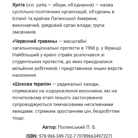
Хунта
(ісп. junta — збори, об'єднання) — назва
суспільно-політичних організацій, об'єднань в
Іспанії та країнах Латинської Америки;
виконавчий, урядовий орган влади; група
змовників.
«Червоний травень»
— масштабні
загальнонаціональні протести в 1968 р. у Франції.
Найбільший у країні страйк розпочався зі
студентських протестів, до яких приєдналися
мільйони робітників і представники інших верств
населення.
«Шокова терапія»
— радикальні заходи,
спрямовані на оздоровлення економіки, які на
початковому етапі їхнього застосування
супроводжуються тимчасовими негативними
явищами: стрімким зростанням цін, безробіттям
тощо.
Автор:
Полянський П. Б.
ISBN:
978-966-349-732-7 (9789663497327)