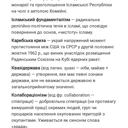
монархії та проголошення Ісламської Республіки
на чолі з аятолою Хомейні.
Ісламський фундаменталізм
— радикальна
релігійно-політична течія в ісламі, що сповідує
повернення до основ, «чистоту» ісламу.
Карибська криза
— украй напружений момент
протистояння між США та СРСР у другій половині
жовтня 1962 р., що виник унаслідок розміщення
Радянським Союзом на Кубі ядерних ракет.
Квазідержава
(від латин. quasi — ніби, майже +
держава) — утворення, яке має певні ознаки
держави, але не вважається державою в
загальноприйнятому значенні.
Колабораціонізм
(від фр. collaboration —
співпраця) — добровільна співпраця (на противагу
вимушеній праці) окремих людей, груп чи
прошарків населення окупованих територій з
окупантами. Уживається як синонім слова
«зрада».