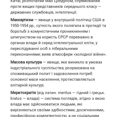
Китаї, розпочатий Мао Цзедуном, спрямований
проти вищих представників середнього класу —
державних службовців, інтелігенції.
Маккартизм
— явище у внутрішній політиці США в
1950-1954 рр., сутність якого полягала в протидії та
боротьбі з комуністичним проникненням і
шпигунством на користь СРСР переважно в
органах влади й серед інтелектуальної еліти, у
переслідуванні осіб з ліберальними
переконаннями; вияв атмосфери «холодної війни».
Масова культура
— явище, яке виникло в умовах
індустріального суспільства; розрахована на
споживацький попит і задоволення потреб
основної маси населення; протиставляється
елітарній культурі.
Меритократія
(від латин. meritus — гідний і грецьк.
kratos — влада) — система поглядів, згідно з якою
влада має здійснюватися людьми, які
вирізняються своїми здібностями, досягненнями,
професійною компетентністю, а не соціальним