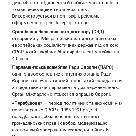
динамічного віддалення й наближення планів, а
також переміщення колірних плям.
Використовується в поліграфії, рекламі,
оформленні вітрин, інтер'єрів тощо.
Організація Варшавського договору (ОВД)
—
створений у 1955 р. військово-політичний союз
європейських соціалістичних держав під опікою
СРСР, який закріпив біполярність світу майже на
40 років.
Парламентська асамблея Ради Європи (ПАРЄ)
—
один з двох основних статутних органів Ради
Європи; консультативний орган, який складається
з представників парламентів усіх держав-членів.
Орган міжпарламентської співпраці в Європі.
«Перебудова»
— період політичних та економічних
перетворень у СРСР в 1985-1991 рр., які
передбачали забезпечення політичних і
громадянських прав і свобод, модернізацію
економіки й завершення «холодної війни» із