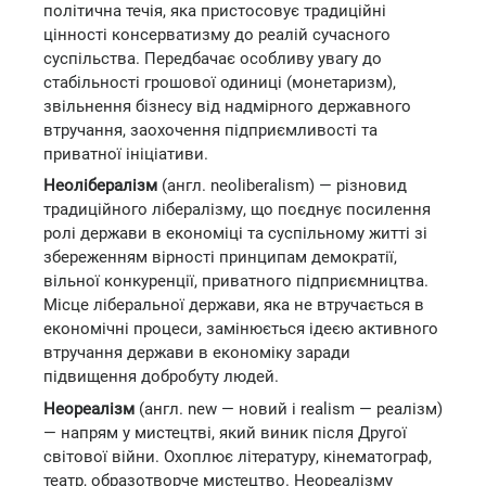
політична течія, яка пристосовує традиційні
цінності консерватизму до реалій сучасного
суспільства. Передбачає особливу увагу до
стабільності грошової одиниці (монетаризм),
звільнення бізнесу від надмірного державного
втручання, заохочення підприємливості та
приватної ініціативи.
Неолібералізм
(англ. neoliberalism) — різновид
традиційного лібералізму, що поєднує посилення
ролі держави в економіці та суспільному житті зі
збереженням вірності принципам демократії,
вільної конкуренції, приватного підприємництва.
Місце ліберальної держави, яка не втручається в
економічні процеси, замінюється ідеєю активного
втручання держави в економіку заради
підвищення добробуту людей.
Неореалізм
(англ. new — новий і realism — реалізм)
— напрям у мистецтві, який виник після Другої
світової війни. Охоплює літературу, кінематограф,
театр, образотворче мистецтво. Неореалізму