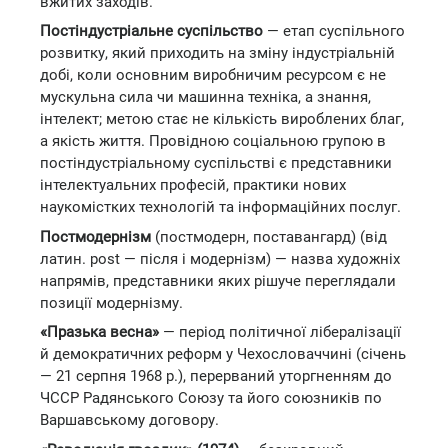
вжитих заходів.
Постіндустріальне суспільство
— етап суспільного
розвитку, який приходить на зміну індустріальній
добі, коли основним виробничим ресурсом є не
мускульна сила чи машинна техніка, а знання,
інтелект; метою стає не кількість вироблених благ,
а якість життя. Провідною соціальною групою в
постіндустріальному суспільстві є представники
інтелектуальних професій, практики нових
наукомістких технологій та інформаційних послуг.
Постмодернізм
(постмодерн, поставангард) (від
латин. post — після і модернізм) — назва художніх
напрямів, представники яких рішуче переглядали
позиції модернізму.
«Празька весна»
— період політичної лібералізації
й демократичних реформ у Чехословаччині (січень
— 21 серпня 1968 р.), перерваний уторгненням до
ЧССР Радянського Союзу та його союзників по
Варшавському договору.