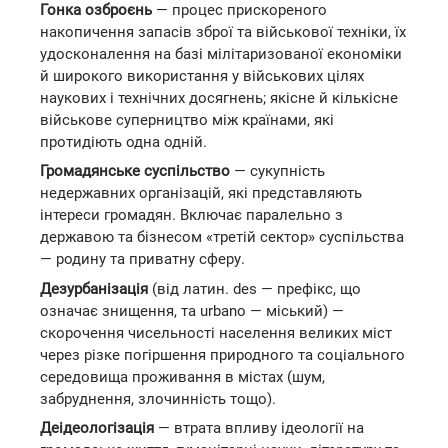
Гонка озброєнь
— процес прискореного
накопичення запасів зброї та військової техніки, їх
удосконалення на базі мілітаризованої економіки
й широкого використання у військових цілях
наукових і технічних досягнень; якісне й кількісне
військове суперництво між країнами, які
протидіють одна одній.
Громадянське суспільство
— сукупність
недержавних організацій, які представляють
інтереси громадян. Включає паралельно з
державою та бізнесом «третій сектор» суспільства
— родину та приватну сферу.
Дезурбанізація
(від латин. des — префікс, що
означає знищення, та urbano — міський) —
скорочення чисельності населення великих міст
через різке погіршення природного та соціального
середовища проживання в містах (шум,
забруднення, злочинність тощо).
Деідеологізація
— втрата впливу ідеології на