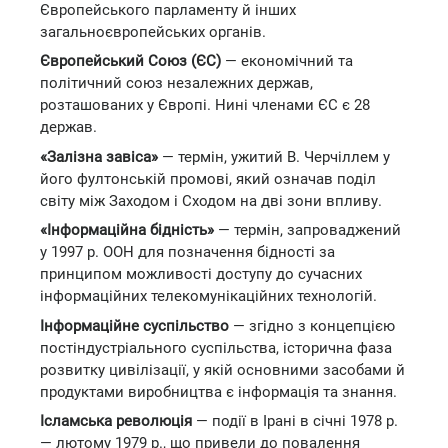
Європейського парламенту й інших
загальноєвропейських органів.
Європейський Союз (ЄС)
— економічний та
політичний союз незалежних держав,
розташованих у Європі. Нині членами ЄС є 28
держав.
«Залізна завіса»
— термін, ужитий В. Черчіллем у
його фултонській промові, який означав поділ
світу між Заходом і Сходом на дві зони впливу.
«Інформаційна бідність»
— термін, запроваджений
у 1997 р. ООН для позначення бідності за
принципом можливості доступу до сучасних
інформаційних телекомунікаційних технологій.
Інформаційне суспільство
— згідно з концепцією
постіндустріального суспільства, історична фаза
розвитку цивілізації, у якій основними засобами й
продуктами виробництва є інформація та знання.
Ісламська революція
— події в Ірані в січні 1978 р.
— лютому 1979 р., що привели до повалення