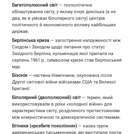
Багатополюсний світ
— геополітичне
облаштування світу, у якому існує декілька (а не
два, як в умовах біполярного світу) центрів
політичного й економічного впливу найбільших
держав.
Берлінська криза
— загострення напруженості між
Сходом і Заходом щодо питання про статус
Західного Берліна, кульмінація якої припала на
серпень 1961 р., символом кризи став Берлінський
мур.
Бізонія
— частина Німеччини, окупована після
Другої світової війни військами США та Великої
Британії.
Біполярний (двополюсний) світ
— термін, який
використовували в роки «холодної війни» для
характеристики світу, розділеного протистоянням
між комуністичною та демократичною системами.
Бітники («розбите покоління»)
— назва групи
американських письменників, які виступали проти