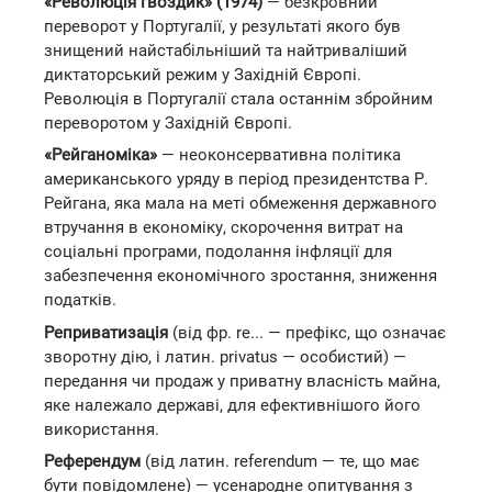
«Революція гвоздик» (1974)
— безкровний
переворот у Португалії, у результаті якого був
знищений найстабільніший та найтриваліший
диктаторський режим у Західній Європі.
Революція в Португалії стала останнім збройним
переворотом у Західній Європі.
«Рейганоміка»
— неоконсервативна політика
американського уряду в період президентства Р.
Рейгана, яка мала на меті обмеження державного
втручання в економіку, скорочення витрат на
соціальні програми, подолання інфляції для
забезпечення економічного зростання, зниження
податків.
Реприватизація
(від фр. re... — префікс, що означає
зворотну дію, і латин. privatus — особистий) —
передання чи продаж у приватну власність майна,
яке належало державі, для ефективнішого його
використання.
Референдум
(від латин. referendum — те, що має
бути повідомлене) — усенародне опитування з