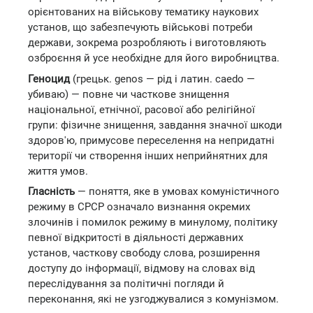
орієнтованих на військову тематику наукових
установ, що забезпечують військові потреби
держави, зокрема розробляють і виготовляють
озброєння й усе необхідне для його виробництва.
Геноцид
(грецьк. genos — рід і латин. caedo —
убиваю) — повне чи часткове знищення
національної, етнічної, расової або релігійної
групи: фізичне знищення, завдання значної шкоди
здоров'ю, примусове переселення на непридатні
території чи створення інших неприйнятних для
життя умов.
Гласність
— поняття, яке в умовах комуністичного
режиму в СРСР означало визнання окремих
злочинів і помилок режиму в минулому, політику
певної відкритості в діяльності державних
установ, часткову свободу слова, розширення
доступу до інформації, відмову на словах від
переслідування за політичні погляди й
переконання, які не узгоджувалися з комунізмом.