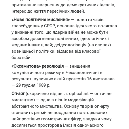
притаманне звернення до демократичних ідеалів,
інтерес до життя пересічних людей.
«Нове політичне мислення»
— поняття часів
«перебудови» у СРСР, основна ідея якого полягала
у визнанні того, що ядерна війна не може бути
засобом досягнення політичних, ідеологічних і
жодних інших цілей; деідеологізація (на словах)
зовнішньої політики, відмова від класової
боротьби.
«Оксамитова» революція
— знищення
комуністичного режиму в Чехословаччині в
результаті вуличних акцій протестів 16 листопада
— 29 грудня 1989 р.
Оп-арт
(скорочено від англ. optical art — оптичне
мистецтво) — одна з пізніх модифікацій
абстрактного мистецтва. Основу творів оп-арту
становить ритмічне поєднання повторюваних
найпростіших геометричних фігур, завдяки чому
досягається просторова ілюзія одночасного