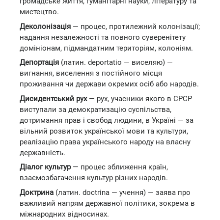
громадське життя, гуманітарні науки, літературу та
мистецтво.
Деколонізація
— процес, протилежний колонізації;
надання незалежності та повного суверенітету
домініонам, підмандатним територіям, колоніям.
Депортація
(латин. deportatio — виселяю) —
вигнання, виселення з постійного місця
проживання чи держави окремих осіб або народів.
Дисидентський рух
— рух, учасники якого в СРСР
виступали за демократизацію суспільства,
дотримання прав і свобод людини, в Україні — за
вільний розвиток української мови та культури,
реалізацію права українського народу на власну
державність.
Діалог культур
— процес зближення країн,
взаємозбагачення культур різних народів.
Доктрина
(латин. doctrina — учення) — заява про
важливий напрям державної політики, зокрема в
міжнародних відносинах.