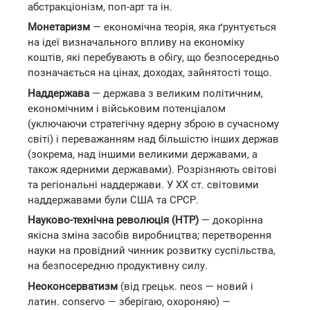
абстракціонізм, поп-арт та ін.
Монетаризм
— економічна теорія, яка ґрунтується
на ідеї визначального впливу на економіку
коштів, які перебувають в обігу, що безпосередньо
позначається на цінах, доходах, зайнятості тощо.
Наддержава
— держава з великим політичним,
економічним і військовим потенціалом
(уключаючи стратегічну ядерну зброю в сучасному
світі) і переважанням над більшістю інших держав
(зокрема, над іншими великими державами, а
також ядерними державами). Розрізняють світові
та регіональні наддержави. У ХХ ст. світовими
наддержавами були США та СРСР.
Науково-технічна революція (НТР)
— докорінна
якісна зміна засобів виробництва; перетворення
науки на провідний чинник розвитку суспільства,
на безпосередню продуктивну силу.
Неоконсерватизм
(від грецьк. neos — новий і
латин. conservo — зберігаю, охороняю) —