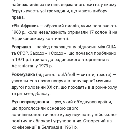
найважливіших питань державного життя, у якому
беруть участь усі громадяни, що мають виборчі
права.
«Рік Африки»
— образний вислів, яким позначають
1960 р., коли незалежність отримали 17 колоній на
Африканському континенті.
Розрядка
— період покращення відносин між США
та СРСР, Заходом і Сходом, що почався приблизно
в 1971 р. і тривав до радянського вторгнення в
Афганістан у 1979 р.
Рок-музика
(від англ. rock’n’roll — хитати, трясти) —
узагальнена назва напрямів популярної музики
другої половини ХХ ст., що походять від рок-н-ролу
та ритм-енд-блюзу.
Рух неприєднання
— рух, який об'єднував країни,
що проголосили основою свого
зовнішньополітичного курсу неучасть у військово-
політичних блоках і угрупованнях. Створений на
конференції в Белграді в 1961 р.