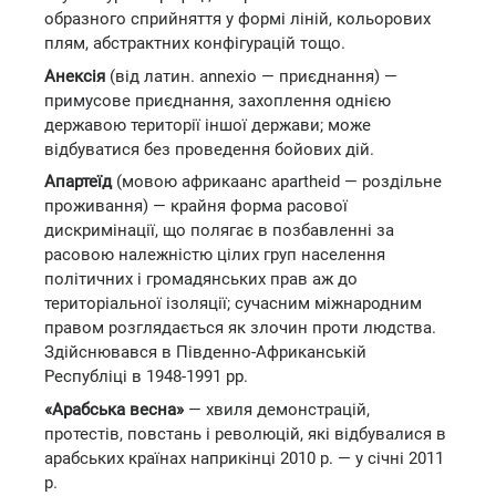
образного сприйняття у формі ліній, кольорових
плям, абстрактних конфігурацій тощо.
Анексія
(від латин. annexio — приєднання) —
примусове приєднання, захоплення однією
державою території іншої держави; може
відбуватися без проведення бойових дій.
Апартеїд
(мовою африкаанс apartheid — роздільне
проживання) — крайня форма расової
дискримінації, що полягає в позбавленні за
расовою належністю цілих груп населення
політичних і громадянських прав аж до
територіальної ізоляції; сучасним міжнародним
правом розглядається як злочин проти людства.
Здійснювався в Південно-Африканській
Республіці в 1948-1991 рр.
«Арабська весна»
— хвиля демонстрацій,
протестів, повстань і революцій, які відбувалися в
арабських країнах наприкінці 2010 р. — у січні 2011
р.