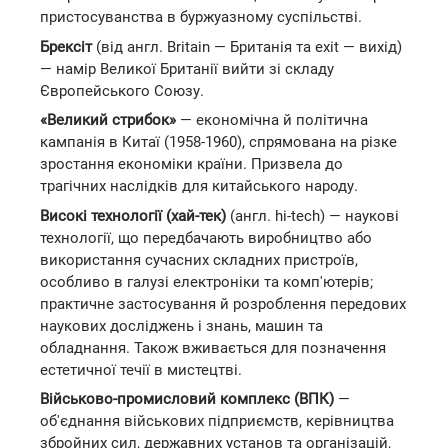
пристосуванства в буржуазному суспільстві.
Брексіт
(від англ. Britain — Британія та exit — вихід)
— намір Великої Британії вийти зі складу
Європейського Союзу.
«Великий стрибок»
— економічна й політична
кампанія в Китаї (1958-1960), спрямована на різке
зростання економіки країни. Призвела до
трагічних наслідків для китайського народу.
Високі технології (хай-тек)
(англ. hi-tech) — наукові
технології, що передбачають виробництво або
використання сучасних складних пристроїв,
особливо в галузі електроніки та комп'ютерів;
практичне застосування й розроблення передових
наукових досліджень і знань, машин та
обладнання. Також вживається для позначення
естетичної течії в мистецтві.
Військово-промисловий комплекс (ВПК)
—
об'єднання військових підприємств, керівництва
збройних сил, державних установ та організацій,