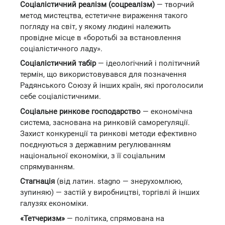
Соціалістичний реалізм (соцреалізм)
— творчий
метод мистецтва, естетичне вираження такого
погляду на світ, у якому людині належить
провідне місце в «боротьбі за встановлення
соціалістичного ладу».
Соціалістичний табір
— ідеологічний і політичний
термін, що використовувався для позначення
Радянського Союзу й інших країн, які проголосили
себе соціалістичними.
Соціальне ринкове господарство
— економічна
система, заснована на ринковій саморегуляції.
Захист конкуренції та ринкові методи ефективно
поєднуються з державним регулюванням
національної економіки, з її соціальним
спрямуванням.
Стагнація
(від латин. stagno — знерухомлюю,
зупиняю) — застій у виробництві, торгівлі й інших
галузях економіки.
«Тетчеризм»
— політика, спрямована на