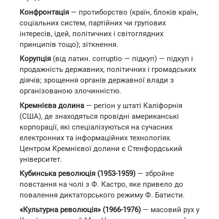
Конфронтація
— протиборство (країн, блоків країн,
соціальних систем, партійних чи групових
інтересів, ідей, політичних і світоглядних
принципів тощо); зіткнення.
Корупція
(від латин. corruptio — підкуп) — підкуп і
продажність державних, політичних і громадських
діячів; зрощення органів державної влади з
організованою злочинністю.
Кремнієва долина
— регіон у штаті Каліфорнія
(США), де знаходяться провідні американські
корпорації, які спеціалізуються на сучасних
електронних та інформаційних технологіях.
Центром Кремнієвої долини є Стенфордський
університет.
Кубинська революція (1953-1959)
— збройне
повстання на чолі з Ф. Кастро, яке привело до
повалення диктаторського режиму Ф. Батисти.
«Культурна революція» (1966-1976)
— масовий рух у