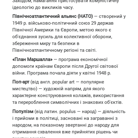
Заходом; намагання пристосувати комуністичну
ідеологію до викликів часу.
Північноатлантичний альянс (НАТО)
— створений у
1949 р. військово-політичний союз 29 держав
Північної Америки та Європи, метою якого є
об'єднання зусиль для колективної оборони,
збереження миру та безпеки в
Північноатлантичному регіоні та світі.
«План Маршалла»
— програма економічної
допомоги країнам Європи після Другої світової
війни. Програма почала діяти у квітні 1948 р.
Поп-арт
(від англ. popular art — популярне
мистецтво) — художній напрям, для якого
характерне конструювання колажів, використання
та перероблення символічних і знакових об'єктів.
Популізм
(від латин. populus — народ) — діяльність
і прийоми в політиці, засновані на заграванні з
народом, на показному звертанні до народу для
отримання схвалення вже прийнятих рішень чи