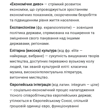
«Економічне диво»
— стрімкий розвиток
економіки, що супроводжується зростанням
економічних показників, скороченням безробіття
та підвищенням рівня життя населення.
Експансіонізм
(фр. expansionnisme) — зовнішня
політика держави, спрямована на поширення та
зміцнення свого панування над іншими
державами, регіонами.
Елітарна (висока) культура
(від фр. elite —
найкраще, вибране) — сукупність вишуканих творів
мистецтва, доступних переважно вузькому колу
людей, так званій культурній еліті: класична
музика, високоінтелектуальна література,
витончене мистецтво.
Європейська інтеграція
(від латин. integrum — ціле)
— соціально-економічний процес налагодження
тісного співробітництва європейських держав;
утілюється в Європейському Союзі, спільній
грошовій одиниці євро, функціонуванні