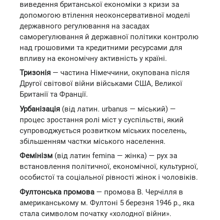
виведення британської економіки з кризи за
допомогою втілення неоконсервативної моделі
державного регулювання на засадах
саморегулювання й державної політики контролю
над грошовими та кредитними ресурсами для
впливу на економічну активність у країні.
Тризонія
— частина Німеччини, окупована після
Другої світової війни військами США, Великої
Британії та Франції.
Урбанізація
(від латин. urbanus — міський) —
процес зростання ролі міст у суспільстві, який
супроводжується розвитком міських поселень,
збільшенням частки міського населення.
Фемінізм
(від латин femina — жінка) — рух за
встановлення політичної, економічної, культурної,
особистої та соціальної рівності жінок і чоловіків.
Фултонська промова
— промова В. Черчілля в
американському м. Фултоні 5 березня 1946 р., яка
стала символом початку «холодної війни».