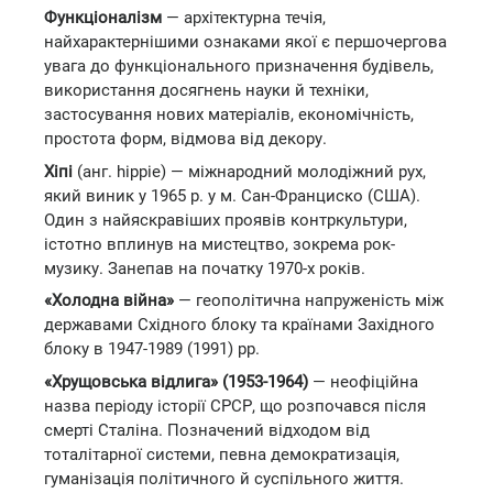
Функціоналізм
— архітектурна течія,
найхарактернішими ознаками якої є першочергова
увага до функціонального призначення будівель,
використання досягнень науки й техніки,
застосування нових матеріалів, економічність,
простота форм, відмова від декору.
Хіпі
(анг. hippie) — міжнародний молодіжний рух,
який виник у 1965 р. у м. Сан-Франциско (США).
Один з найяскравіших проявів контркультури,
істотно вплинув на мистецтво, зокрема рок-
музику. Занепав на початку 1970-х років.
«Холодна війна»
— геополітична напруженість між
державами Східного блоку та країнами Західного
блоку в 1947-1989 (1991) рр.
«Хрущовська відлига» (1953-1964)
— неофіційна
назва періоду історії СРСР, що розпочався після
смерті Сталіна. Позначений відходом від
тоталітарної системи, певна демократизація,
гуманізація політичного й суспільного життя.