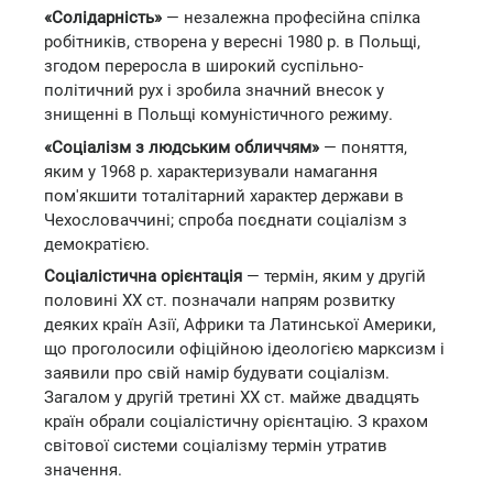
«Солідарність»
— незалежна професійна спілка
робітників, створена у вересні 1980 р. в Польщі,
згодом переросла в широкий суспільно-
політичний рух і зробила значний внесок у
знищенні в Польщі комуністичного режиму.
«Соціалізм з людським обличчям»
— поняття,
яким у 1968 р. характеризували намагання
пом'якшити тоталітарний характер держави в
Чехословаччині; спроба поєднати соціалізм з
демократією.
Соціалістична орієнтація
— термін, яким у другій
половині ХХ ст. позначали напрям розвитку
деяких країн Азії, Африки та Латинської Америки,
що проголосили офіційною ідеологією марксизм і
заявили про свій намір будувати соціалізм.
Загалом у другій третині ХХ ст. майже двадцять
країн обрали соціалістичну орієнтацію. З крахом
світової системи соціалізму термін утратив
значення.