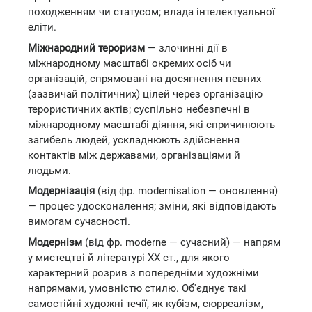
походженням чи статусом; влада інтелектуальної
еліти.
Міжнародний тероризм
— злочинні дії в
міжнародному масштабі окремих осіб чи
організацій, спрямовані на досягнення певних
(зазвичай політичних) цілей через організацію
терористичних актів; суспільно небезпечні в
міжнародному масштабі діяння, які спричинюють
загибель людей, ускладнюють здійснення
контактів між державами, організаціями й
людьми.
Модернізація
(від фр. modernisation — оновлення)
— процес удосконалення; зміни, які відповідають
вимогам сучасності.
Модернізм
(від фр. moderne — сучасний) — напрям
у мистецтві й літературі ХХ ст., для якого
характерний розрив з попередніми художніми
напрямами, умовністю стилю. Об'єднує такі
самостійні художні течії, як кубізм, сюрреалізм,