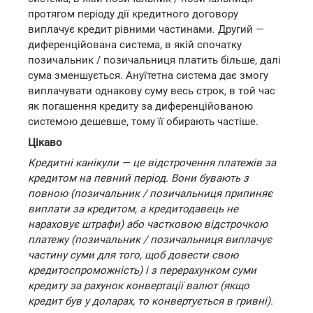
протягом періоду дії кредитного договору
виплачує кредит рівними частинами. Другий —
диференційована система, в якій спочатку
позичальник / позичальниця платить більше, далі
сума зменшується. Ануїтетна система дає змогу
виплачувати однакову суму весь строк, в той час
як погашення кредиту за диференційованою
системою дешевше, тому її обирають частіше.
Цікаво
Кредитні канікули — це відстрочення платежів за
кредитом на певний період. Вони бувають з
повною (позичальник / позичальниця припиняє
виплати за кредитом, а кредитодавець не
нараховує штрафи) або частковою відстрочкою
платежу (позичальник / позичальниця виплачує
частину суми для того, щоб довести свою
кредитоспроможність) і з перерахунком суми
кредиту за рахунок конвертації валют (якщо
кредит був у доларах, то конвертується в гривні).