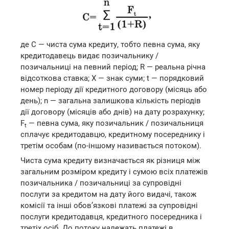
де С — чиста сума кредиту, тобто певна сума, яку
кредитодавець видає позичальнику /
позичальниці на певний період; R — реальна річна
відсоткова ставка; X — знак суми; t — порядковий
номер періоду дії кредитного договору (місяць або
день); n — загальна залишкова кількість періодів
дії договору (місяців або днів) на дату розрахунку;
F
— певна сума, яку позичальник / позичальниця
t
сплачує кредитодавцю, кредитному посереднику і
третім особам (по-іншому називається потоком).
Чиста сума кредиту визначається як різниця між
загальним розміром кредиту і сумою всіх платежів
позичальника / позичальниці за супровідні
послуги за кредитом на дату його видачі, також
комісії та інші обов’язкові платежі за супровідні
послуги кредитодавця, кредитного посередника і
третіх осіб. До потоку належать платежі в