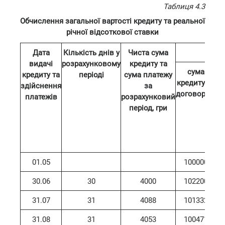
Таблиця 4.3
Обчислення загальної вартості кредиту та реальної
річної відсоткової ставки
Дата
Кількість днів у
Чиста сума
видачі
розрахунковому
кредиту та
сума
в
кредиту та
періоді
сума платежу
кредиту за
ко
здійснення
за
договором
платежів
розрахунковий
період, гри
01.05
100000
30.06
30
4000
102200
31.07
31
4088
101332
31.08
31
4053
100471