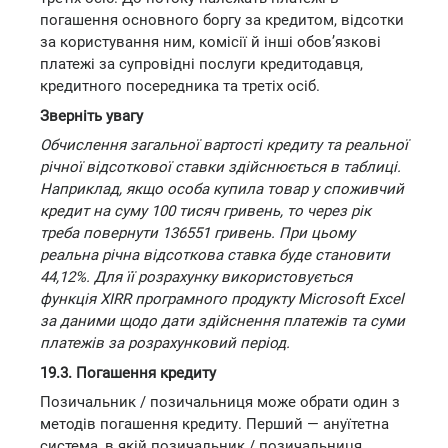
погашення основного боргу за кредитом, відсотки
за користування ним, комісії й інші обов’язкові
платежі за супровідні послуги кредитодавця,
кредитного посередника та третіх осіб.
Зверніть увагу
Обчислення загальної вартості кредиту та реальної
річної відсоткової ставки здійснюється в таблиці.
Наприклад, якщо особа купила товар у споживчий
кредит на суму 100 тисяч гривень, то через рік
треба повернути 136551 гривень. При цьому
реальна річна відсоткова ставка буде становити
44,12%. Для її розрахунку використовується
функція XIRR програмного продукту Microsoft Excel
за даними щодо дати здійснення платежів та суми
платежів за розрахунковий період.
19.3. Погашення кредиту
Позичальник / позичальниця може обрати один з
методів погашення кредиту. Перший — ануїтетна
система, в якій позичальник / позичальниця