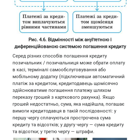
Рис. 4.6. Відмінності між ануїтетною і
диференційованою системою погашення кредиту
Серед різних способів погашення кредиту
позичальник / позичальниця може обрати оплату
в касі, терміналі самообслуговування або
мобільному додатку (підключивши автоматичний
платіж за кредитом, кредитодавець щомісячно
здійснюватиме погашення платежу шляхом
переказу грошей з карткового рахунка). Якщо
грошей недостатньо, сума, яка надійшла, погашає
вимоги кредитодавця в такій послідовності: у
першу чергу сплачуються прострочена сума
кредиту та відсотків; у другу чергу — сума кредиту
та відсотки; у третю чергу — штрафи.