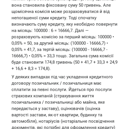
вона становила фіксовану суму 50 гривень. Але
щомісячна комісія може розраховуватися й від
непогашеної суми кредиту. Тоді спочатку
визначають суму кредиту, яку необхідно повернути
на місяць: 100000 : 6 = 16666,7. Далі —
розраховують комісію за перший місяць: 100000 •
0,05% = 50, за другий місяць: (100000 - 16666,7) •
0,05% = 41,7, за тертій місяць: (100000 - 16666,7 -
16666,7) • 0,05% = 33,3 тощо. Загальна сума комісії
буде становити 174,8 гривень (50 + 41,7 + 33,3 + 24,9
+ 16,6 + 8,3 = 174,8).
У деяких випадках під час укладення кредитного
договору позичальник / позичальниця має
сплатити за певні послуги. Йдеться про послуги
страхових компаній (страхування життя
позичальника / позичальниці або майна, яке
передається у заставу), оцінювачів (оцінка
вартості застави, як-от квартири, будинку та
автомобіля), нотаріусів (нотаріальне посвідчення
документів, які потрібні для оформлення кредиту)