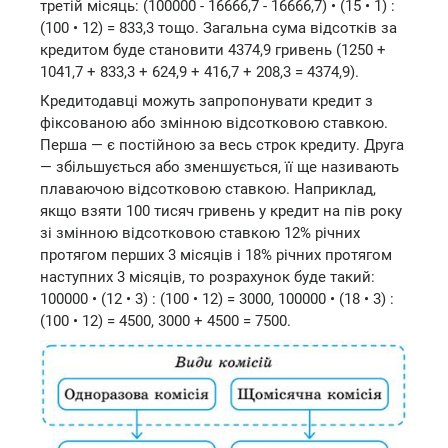
третій місяць: (100000 - 16666,7 - 16666,7) • (15 • 1) :
(100 • 12) = 833,3 тощо. Загальна сума відсотків за
кредитом буде становити 4374,9 гривень (1250 +
1041,7 + 833,3 + 624,9 + 416,7 + 208,3 = 4374,9).
Кредитодавці можуть запропонувати кредит з
фіксованою або змінною відсотковою ставкою.
Перша — є постійною за весь строк кредиту. Друга
— збільшується або зменшується, її ще називають
плаваючою відсотковою ставкою. Наприклад,
якщо взяти 100 тисяч гривень у кредит на пів року
зі змінною відсотковою ставкою 12% річних
протягом перших 3 місяців і 18% річних протягом
наступних 3 місяців, то розрахунок буде такий:
100000 • (12 • 3) : (100 • 12) = 3000, 100000 • (18 • 3) :
(100 • 12) = 4500, 3000 + 4500 = 7500.