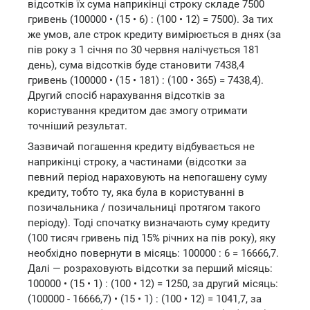
відсотків їх сума наприкінці строку складе 7500
гривень (100000 • (15 • 6) : (100 • 12) = 7500). За тих
же умов, але строк кредиту вимірюється в днях (за
пів року з 1 січня по 30 червня налічується 181
день), сума відсотків буде становити 7438,4
гривень (100000 • (15 • 181) : (100 • 365) = 7438,4).
Другий спосіб нарахування відсотків за
користування кредитом дає змогу отримати
точніший результат.
Зазвичай погашення кредиту відбувається не
наприкінці строку, а частинами (відсотки за
певний період нараховують на непогашену суму
кредиту, тобто ту, яка була в користуванні в
позичальника / позичальниці протягом такого
періоду). Тоді спочатку визначають суму кредиту
(100 тисяч гривень під 15% річних на пів року), яку
необхідно повернути в місяць: 100000 : 6 = 16666,7.
Далі — розраховують відсотки за перший місяць:
100000 • (15 • 1) : (100 • 12) = 1250, за другий місяць:
(100000 - 16666,7) • (15 • 1) : (100 • 12) = 1041,7, за