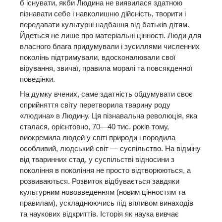
б існувати, якби Людина не виявилася здатною
пізнавати себе і навколишню дійсність, творити і
передавати культурні надбання від батьків дітям.
Йдеться не лише про матеріальні цінності. Люди для
власного блага придумували і зусиллями численних
поколінь підтримували, вдосконалювали свої
вірування, звичаї, правила моралі та повсякденної
поведінки.
На думку вчених, саме здатність обдумувати своє
сприйняття світу перетворила тварину роду
«людина» в Людину. Ця пізнавальна революція, яка
сталася, орієнтовно, 70—40 тис. років тому,
виокремила людей у світі природи і породила
особливий, людський світ — суспільство. На відміну
від тваринних стад, у суспільстві відносини з
покоління в покоління не просто відтворюються, а
розвиваються. Розвиток відбувається завдяки
культурним нововведенням (новим цінностям та
правилам), ускладнюючись під впливом винаходів
та наукових відкриттів. Історія як наука вивчає