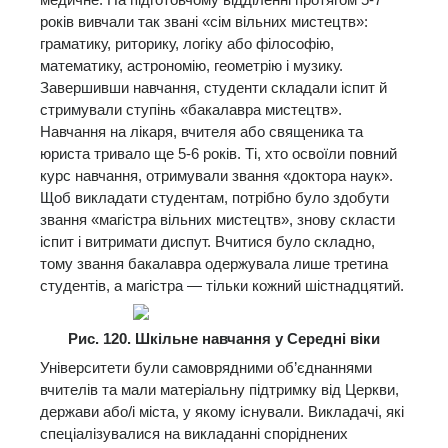
років вивчали так звані «сім вільних мистецтв»:
граматику, риторику, логіку або філософію,
математику, астрономію, геометрію і музику.
Завершивши навчання, студенти складали іспит й
стримували ступінь «бакалавра мистецтв».
Навчання на лікаря, вчителя або священика та
юриста тривало ще 5-6 років. Ті, хто освоїли повний
курс навчання, отримували звання «доктора наук».
Щоб викладати студентам, потрібно було здобути
звання «магістра вільних мистецтв», знову скласти
іспит і витримати диспут. Вчитися було складно,
тому звання бакалавра одержувала лише третина
студентів, а магістра — тільки кожний шістнадцятий.
Рис. 120. Шкільне навчання у Середні віки
Університети були самоврядними об’єднаннями
вчителів та мали матеріальну підтримку від Церкви,
держави або/і міста, у якому існували. Викладачі, які
спеціалізувалися на викладанні споріднених