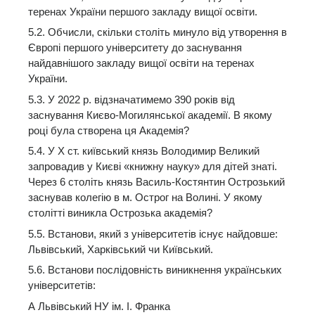
теренах України першого закладу вищої освіти.
5.2. Обчисли, скільки століть минуло від утворення в
Європі першого університету до заснування
найдавнішого закладу вищої освіти на теренах
України.
5.3. У 2022 р. відзначатимемо 390 років від
заснування Києво-Могилянської академії. В якому
році була створена ця Академія?
5.4. У X ст. київський князь Володимир Великий
запровадив у Києві «книжну науку» для дітей знаті.
Через 6 століть князь Василь-Костянтин Острозький
заснував колегію в м. Острог на Волині. У якому
столітті виникла Острозька академія?
5.5. Встанови, який з університетів існує найдовше:
Львівський, Харківський чи Київський.
5.6. Встанови послідовність виникнення українських
університетів:
А Львівський НУ ім. І. Франка