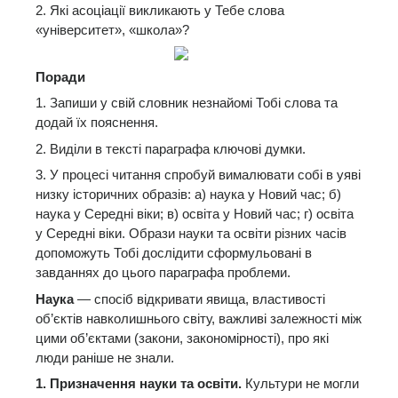
2. Які асоціації викликають у Тебе слова
«університет», «школа»?
Поради
1. Запиши у свій словник незнайомі Тобі слова та
додай їх пояснення.
2. Виділи в тексті параграфа ключові думки.
3. У процесі читання спробуй вималювати собі в уяві
низку історичних образів: а) наука у Новий час; б)
наука у Середні віки; в) освіта у Новий час; г) освіта
у Середні віки. Образи науки та освіти різних часів
допоможуть Тобі дослідити сформульовані в
завданнях до цього параграфа проблеми.
Наука
— спосіб відкривати явища, властивості
об’єктів навколишнього світу, важливі залежності між
цими об’єктами (закони, закономірності), про які
люди раніше не знали.
1. Призначення науки та освіти.
Культури не могли