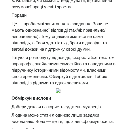
3. Встанови, чи можна стверджувати, що значення
розумової праці у світі зростає.
Поради:
Це — проблемні запитання та завдання. Вони не
мають однозначної відповіді (так/ні; правильно/
неправильно). Тому оцінюватиметься не сама
відповідь, а Твоя здатність дібрати відповідні та
вагомі докази на підтримку своєї думки.
Готуючи розгорнуту відповідь, скористайся текстом
параграфа, знайденими самостійно та наведеними в
підручнику історичними відомостями, власними
спостереженнями. Обміркуй підготовлені Тобою
відповіді з рідними та однокласниками.
Обміркуй вислови
Добери докази на користь суджень мудреців.
Людина може стати людиною лише завдяки
вихованню. Вона — це те, що з неї сформує освіта.