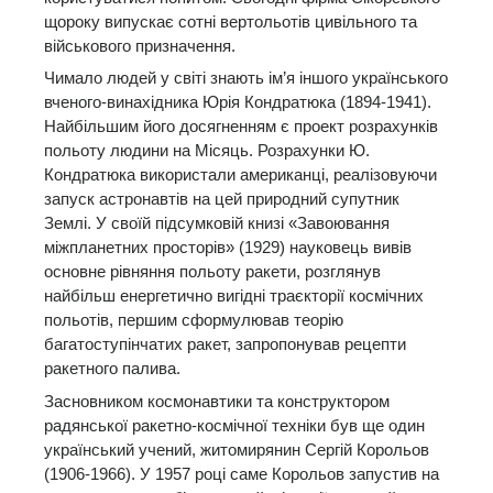
щороку випускає сотні вертольотів цивільного та
військового призначення.
Чимало людей у світі знають ім’я іншого українського
вченого-винахідника Юрія Кондратюка (1894-1941).
Найбільшим його досягненням є проект розрахунків
польоту людини на Місяць. Розрахунки Ю.
Кондратюка використали американці, реалізовуючи
запуск астронавтів на цей природний супутник
Землі. У своїй підсумковій книзі «Завоювання
міжпланетних просторів» (1929) науковець вивів
основне рівняння польоту ракети, розглянув
найбільш енергетично вигідні траєкторії космічних
польотів, першим сформулював теорію
багатоступінчатих ракет, запропонував рецепти
ракетного палива.
Засновником космонавтики та конструктором
радянської ракетно-космічної техніки був ще один
український учений, житомирянин Сергій Корольов
(1906-1966). У 1957 році саме Корольов запустив на