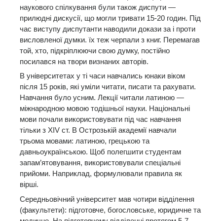
наукового спілкування були також диспути —
прилюдні дискусії, що могли тривати 15-20 годин. Під
час виступу диспутанти наводили докази за і проти
висловленої думки. їх теж черпали з книг. Перемагав
той, хто, підкріплюючи свою думку, постійно
посилався на твори визнаних авторів.
В університетах у ті часи навчались юнаки віком
після 15 років, які уміли читати, писати та рахувати.
Навчання було усним. Лекції читали латиною —
міжнародною мовою тодішньої науки. Національні
мови почали використовувати під час навчання
тільки з XIV ст. В Острозькій академії навчали
трьома мовами: латиною, грецькою та
давньоукраїнською. Щоб полегшити студентам
запам’ятовування, використовували спеціальні
прийоми. Наприклад, формулювали правила як
вірші.
Середньовічний університет мав чотири відділення
(факультети): підготовче, богословське, юридичне та
медичне. На підготовчому відділенні протягом 5-7