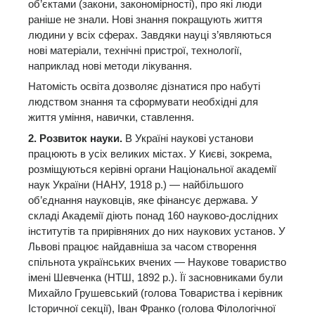
об’єктами (закони, закономірності), про які люди
раніше не знали. Нові знання покращують життя
людини у всіх сферах. Завдяки науці з’являються
нові матеріали, технічні пристрої, технології,
наприклад нові методи лікування.
Натомість освіта дозволяє дізнатися про набуті
людством знання та сформувати необхідні для
життя уміння, навички, ставлення.
2. Розвиток науки.
В Україні наукові установи
працюють в усіх великих містах. У Києві, зокрема,
розміщуються керівні органи Національної академії
наук України (НАНУ, 1918 р.) — найбільшого
об’єднання науковців, яке фінансує держава. У
складі Академії діють понад 160 науково-дослідних
інститутів та прирівняних до них наукових установ. У
Львові працює найдавніша за часом створення
спільнота українських вчених — Наукове товариство
імені Шевченка (НТШ, 1892 р.). Її засновниками були
Михайло Грушевський (голова Товариства і керівник
Історичної секції), Іван Франко (голова Філологічної