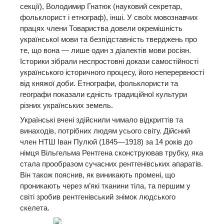
секції), Володимир Гнатюк (науковий секретар,
фольклорист і етнограф), інші. У своїх мовознавчих
працях члени Товариства довели окремішність
української мови та безпідставність тверджень про
те, що вона — лише один з діалектів мови росіян.
Історики зібрали неспростовні докази самостійності
українського історичного процесу, його неперервності
від княжої доби. Етнографи, фольклористи та
географи показали єдність традиційної культури
різних українських земель.
Українські вчені здійснили чимало відкриттів та
винаходів, потрібних людям усього світу. Дійсний
член НТШ Іван Пулюй (1845—1918) за 14 років до
німця Вільгельма Рентгена сконструював трубку, яка
стала прообразом сучасних рентгенівських апаратів.
Він також пояснив, як виникають промені, що
проникають через м’які тканини тіла, та першим у
світі зробив рентгенівський знімок людського
скелета.