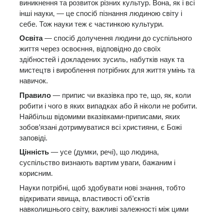
виникнення та розвиток різних культур. Вона, як і всі
інші науки, — це спосіб пізнання людиною світу і
себе. Тож науки теж є частинкою культури.
Освіта
— спосіб долучення людини до суспільного
життя через освоєння, відповідно до своїх
здібностей і докладених зусиль, набутків наук та
мистецтв і вироблення потрібних для життя умінь та
навичок.
Правило
— припис чи вказівка про те, що, як, коли
робити і чого в яких випадках або й ніколи не робити.
Найбільш відомими вказівками-приписами, яких
зобов’язані дотримуватися всі християни, є Божі
заповіді.
Цінність
— усе (думки, речі), що людина,
суспільство визнають вартим уваги, бажаним і
корисним.
Науки потрібні, щоб здобувати нові знання, тобто
відкривати явища, властивості об’єктів
навколишнього світу, важливі залежності між цими