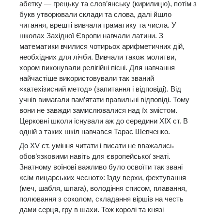
абетку — грецьку та слов’янську (кирилицю), потім з
букв утворювали склади та слова, далі йшло
читання, врешті вивчали граматику та числа. У
школах Західної Європи навчали латини. З
математики вчилися чотирьох арифметичних дій,
необхідних для лічби. Вивчали також молитви,
хором виконували релігійні пісні. Для навчання
найчастіше використовували так званий
«катехізисний метод» (запитання і відповіді). Від
учнів вимагали пам’ятати правильні відповіді. Тому
вони не завжди замислювалися над їх змістом.
Церковні школи існували аж до середини XIX ст. В
одній з таких шкіл навчався Тарас Шевченко.
До XV ст. уміння читати і писати не вважались
обов’язковими навіть для європейської знаті.
Знатному воїнові важливо було освоїти так звані
«сім лицарських чеснот»: їзду верхи, фехтування
(меч, шабля, шпага), володіння списом, плавання,
полювання з соколом, складання віршів на честь
дами серця, гру в шахи. Тож королі та князі