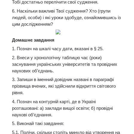
Тобі достатньо перелічити свої судження.
6. Наскільки важливі Твої судження? Хто (групи
людей, особи) і які уроки здобуде, ознайомившись із
цим дослідженням?
Домашнє завдання
1. Познач на шкалі часу дати, вказані в § 25.
2. Внеси у хронологічну таблицю час (роки)
заснування українських університетів та провідних
наукових об’єднань.
3. Запиши в іменний довідник названі в параграфі
прізвища вчених, які здійснили відкриття світового
рівня.
4. Познач на контурній карті, де в Україні
розташовані: а) заклади вищої освіти; б) провідні
наукові об’єднання.
5. Виконай такі завдання:
5.1. Полічи, скільки століть минуло від утворення на