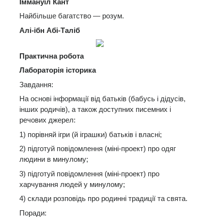
Іммануїл Кант
Найбільше багатство — розум.
Алі-ібн Абі-Таліб
Практична робота
Лабораторія історика
Завдання:
На основі інформації від батьків (бабусь і дідусів,
інших родичів), а також доступних писемних і
речових джерел:
1) порівняй ігри (й іграшки) батьків і власні;
2) підготуй повідомлення (міні-проект) про одяг
людини в минулому;
3) підготуй повідомлення (міні-проект) про
харчування людей у минулому;
4) склади розповідь про родинні традиції та свята.
Поради: