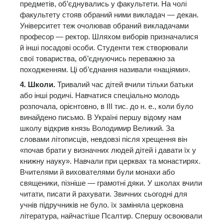
предметів, об’єднувались у факультети. На чолі
факультету стояв обраний ними викладач — декан.
Університет теж очолював обраний викладачами
професор — ректор. Шляхом виборів призначалися
й інші посадові особи. Студенти теж створювали
свої товариства, об’єднуючись переважно за
походженням. Ці об’єднання називали «націями».
4. Школи.
Тривалий час дітей вчили тільки батьки
або інші родичі. Навчатися спеціально молодь
розпочала, орієнтовно, в III тис. до н. е., коли було
винайдено письмо. В Україні першу відому нам
школу відкрив князь Володимир Великий. За
словами літописців, невдовзі після хрещення він
«почав брати у визначних людей дітей і давати їх у
книжну науку». Навчали при церквах та монастирях.
Вчителями й вихователями були монахи або
священики, пізніше — грамотні дяки. У школах вчили
читати, писати й рахувати. Звичних сьогодні для
учнів підручників не було. їх заміняла церковна
література, найчастіше Псалтир. Спершу освоювали