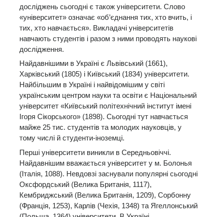
досліджень сьогодні є також університети. Слово
«університет» означає «об’єднання тих, хто вчить, і
тих, хто навчається». Викладачі університетів
навчають студентів і разом з ними проводять наукові
дослідження.
Найдавнішими в Україні є Львівський (1661),
Харківський (1805) і Київський (1834) університети.
Найбільшим в Україні і найвідомішим у світі
українським центром науки та освіти є Національний
університет «Київський політехнічний інститут імені
Ігоря Сікорського» (1898). Сьогодні тут навчається
майже 25 тис. студентів та молодих науковців, у
тому числі й студенти-іноземці.
Перші університети виникли в Середньовіччі.
Найдавнішим вважається університет у м. Болонья
(Італія, 1088). Невдовзі заснували популярні сьогодні
Оксфордський (Велика Британія, 1117),
Кембриджський (Велика Британія, 1209), Сорбонну
(Франція, 1253), Карлів (Чехія, 1348) та Ягеллонський
(Польща, 1364) університети. В Україні