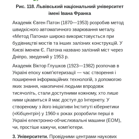
Рис. 118. Львівський національний університет
імені Івана Франка
Академік Євген Патон (1870—1953) розробив метод
швидкісного автоматичного зварювання металу.
«Метод Патона» широко використовується при
будівництві мостів та інших залізних конструкцій. У
Києві іменем Є. Патона названо залізний міст через
Дніпро, зведений у 1953 р.
Академік Віктор Глушков (1923—1982) розпочав в
Україні епоху комп’ютеризації — час створення і
поширення інформаційних технологій, з допомогою
яких знання, накопичені людьми впродовж
тисячоліть, стали доступними кожному, хто лише
ними цікавиться й має доступ до Інтернету. У
створеному з його ініціативи Інституті кібернетики
(«Кібцентрі») у 1960-х роках розробили перші в
Україні електронно-обчислювальні машини (ЕОМ),
чи, простіше кажучи, комп’ютери.
3. Університети.
Провідними центрами наукових