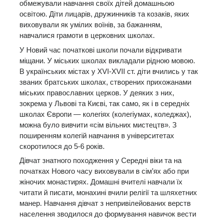
обмежували навчання своїх дітей домашньою
освітою. Діти лицарів, дружинників та козаків, яких
виховували як умілих воїнів, за бажанням,
навчалися грамоти в церковних школах.
У Новий час початкові школи почали відкривати
міщани. У міських школах викладали рідною мовою.
В українських містах у XVI-XVII ст. діти вчились у так
званих братських школах, створених прихожанами
міських православних церков. У деяких з них,
зокрема у Львові та Києві, так само, як і в середніх
школах Європи — колегіях (колегіумах, коледжах),
можна було вивчити «сім вільних мистецтв». З
поширенням колегій навчання в університетах
скоротилося до 5-6 років.
Дівчат знатного походження у Середні віки та на
початках Нового часу виховували в сім’ях або при
жіночих монастирях. Домашні вчителі навчали їх
читати й писати, монахині вчили релігії та шляхетних
манер. Навчання дівчат з непривілейованих верств
населення зводилося до формування навичок вести