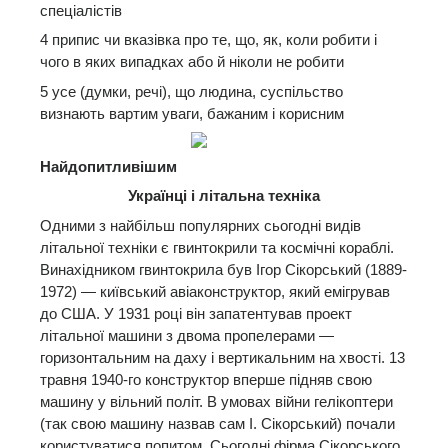
спеціалістів
4 припис чи вказівка про те, що, як, коли робити і
чого в яких випадках або й ніколи не робити
5 усе (думки, речі), що людина, суспільство
визнають вартим уваги, бажаним і корисним
Найдопитливішим
Українці і літальна техніка
Одними з найбільш популярних сьогодні видів
літальної техніки є гвинтокрили та космічні кораблі.
Винахідником гвинтокрила був Ігор Сікорський (1889-
1972) — київський авіаконструктор, який емігрував
до США. У 1931 році він запатентував проект
літальної машини з двома пропелерами —
горизонтальним на даху і вертикальним на хвості. 13
травня 1940-го конструктор вперше підняв свою
машину у вільний політ. В умовах війни гелікоптери
(так свою машину назвав сам І. Сікорський) почали
користуватися попитом. Сьогодні фірма Сікорського