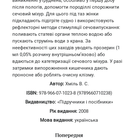
виникненні утруднень, особливо у першу добу
після пологів, допомогти породіллі спорожнити
сечовий міхур. Для цього під таз жінки
підкладають підігріте судно і використовують
рефлекторні методи стимуляції сечовипускання:
поливають статеві органи теплою водою або
пускають струмінь води з крана. За
неефективності цих заходів уводять прозерин (1
мл 0,05% розчину внутрішньом’язово) або
вдаються до катетеризації сечового міхура. У разі
затримки випорожнення кишечника дають
проносне або роблять очисну клізму.
Автор:
Хміль В. С.
ISBN:
978-966-07-1023-8 (9789660710238)
Видавництво:
«Підручники і посібники»
Рік видання:
2008
Мова видання:
українська
Попередня