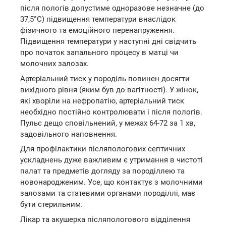
після пологів допустиме одноразове незначне (до
37,5°С) підвищення температури внаслідок
фізичного та емоційного перенапруження.
Підвищення температури у наступні дні свідчить
про початок запального процесу в матці чи
молочних залозах.
Артеріальний тиск у породіль повинен досягти
вихідного рівня (яким був до вагітності). У жінок,
які хворіли на нефропатію, артеріальний тиск
необхідно постійно контролювати і після пологів.
Пульс дещо сповільнений, у межах 64-72 за 1 хв,
задовільного наповнення.
Для профілактики післяпологових септичних
ускладнень дуже важливим є утримання в чистоті
палат та предметів догляду за породіллею та
новонародженим. Усе, що контактує з молочними
залозами та статевими органами породіллі, має
бути стерильним.
Лікар та акушерка післяпологового відділення