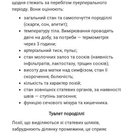
щодня стежать за перебігом пуерперального
періоду. Вони оцінюють:
загальний стан та самопочуття породіллі
(скарги, сон, апетит);
температуру тіла. Вимірювання проводять
двічі на добу, за потреби — термометрія
через 3 години;
артеріальний тиск, пульс;
стан молочних залоз та сосків (наявність
інфільтратів, лактостазу, тріщин сосків);
висоту дна матки над симфізом, стан її
скорочення, болючість;
кількість та характер лохій;
стан зовнішніх статевих органів, за наявності
швів — ступінь загоєння;
функцію сечового міхура та кишечника.
Туалет породіллі
Лохії, що виділяються зі статевих шляхів,
забруднюють ділянку промежини, це сприяє