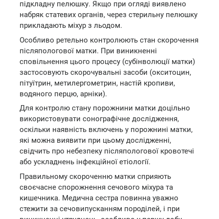
підкладну пелюшку. Якщо при огляді виявлено
набряк статевих органів, через стерильну пелюшку
прикладають міхур з льодом.
Особливо ретельно контролюють стан скорочення
післяпологової матки. При виникненні
сповільнення цього процесу (субінволюції матки)
застосовують скорочувальні засоби (окситоцин,
пітуїтрин, метилергометрин, настій кропиви,
водяного перцю, арніки).
Для контролю стану порожнини матки доцільно
використовувати сонографічне дослідження,
оскільки наявність включень у порожнині матки,
які можна виявити при цьому дослідженні,
свідчить про небезпеку післяпологової кровотечі
або ускладнень інфекційної етіології.
Правильному скороченню матки сприяють
своєчасне спорожнення сечового міхура та
кишечника. Медична сестра повинна уважно
стежити за сечовипусканням породілей, і при