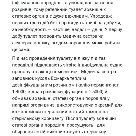
інфікуванню породіллі та ускладнює загоєння
розривів, тому ретельний туалет зовнішніх
статевих органів є дуже важливим. Упродовж
перших трьох діб його проводять тричі на добу чи,
за необхідності, — частіше, надалі — двічі. У першу
добу туалет проводить медична сестра чи
акушерка в ліжку, згодом породілля може робити
це сама.
Під час проведення туалету в ліжку під таз
породіллі підкладають зігріте індивідуальне судно,
пропонують жінці помочитися. Медична сестра
заповнює кухоль Есмарха теплим
дезінфікувальним розчином (калію перманганат
1:4000, відвар ромашки, фурацилін 1:5000) й
обмиває зовнішні статеві органи породіллі у
напрямі згори вниз, використовуючи окремий для
кожної жінки стерильний ватний тампон на
стерильному корнцангу. Після туалету зовнішні
статеві органи породіллі просушують і для
вбирання лохій використовують стерильну