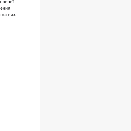
навчої
чення
 на них.