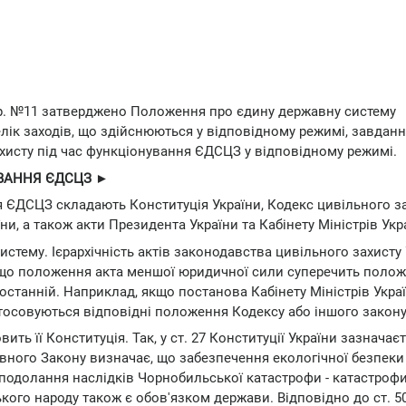
4 р. №11 затверджено Положення про єдину державну систему
елік заходів, що здійснюються у відповідному режимі, завданн
ахисту під час функціонування ЄДСЦЗ у відповідному режимі.
ВАННЯ ЄДСЦЗ ►
 ЄДСЦЗ складають Конституція України, Кодекс цивільного з
їни, а також акти Президента України та Кабінету Міністрів Укр
истему. Ієрархічність актів законодавства цивільного захисту
кщо положення акта меншої юридичної сили суперечить поло
останній. Наприклад, якщо постанова Кабінету Міністрів Укра
тосовуються відповідні положення Кодексу або іншого закону
ть її Конституція. Так, у ст. 27 Конституції України зазначає
вного Закону визначає, що забезпечення екологічної безпеки 
, подолання наслідків Чорнобильської катастрофи - катастроф
ого народу також є обов'язком держави. Відповідно до ст. 5