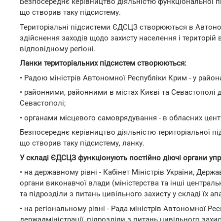
Безпосереднє керівництво діяльністю функціональної п
що створив таку підсистему.
Територіальні підсистеми ЄДСЦЗ створюються в Автономн
здійснення заходів щодо захисту населення і територій 
відповідному регіоні.
Ланки територіальних підсистем створюються:
• Радою міністрів Автономної Республіки Крим - у райо
• районними, районними в містах Києві та Севастополі д
Севастополі;
• органами місцевого самоврядування - в обласних центр
Безпосереднє керівництво діяльністю територіальної пі
що створив таку підсистему, ланку.
У складі ЄДСЦЗ функціонують постійно діючі органи упр
• на державному рівні - Кабінет Міністрів України, Держ
органи виконавчої влади (міністерства та інші централ
та підрозділи з питань цивільного захисту у складі їх апа
• на регіональному рівні - Рада міністрів Автономної Ре
держадміністрації, підрозділи з питань цивільного захис