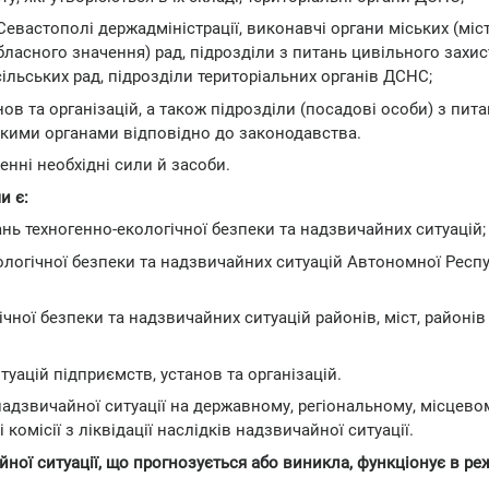
а Севастополі держадміністрації, виконавчі органи міських (міс
ласного значення) рад, підрозділи з питань цивільного захист
сільських рад, підрозділи територіальних органів ДСНС;
анов та організацій, а також підрозділи (посадові особи) з пит
акими органами відповідно до законодавства.
нні необхідні сили й засоби.
и є:
ань техногенно-екологічної безпеки та надзвичайних ситуацій;
екологічної безпеки та надзвичайних ситуацій Автономної Респ
ічної безпеки та надзвичайних ситуацій районів, міст, районів 
итуацій підприємств, установ та організацій.
 надзвичайної ситуації на державному, регіональному, місцево
комісії з ліквідації наслідків надзвичайної ситуації.
ої ситуації, що прогнозується або виникла, функціонує в ре