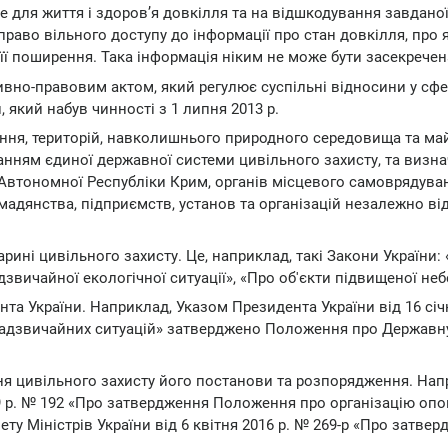
е для життя і здоров’я довкілля та на відшкодування завдано
аво вільного доступу до інформації про стан довкілля, про я
 її поширення. Така інформація ніким не може бути засекречен
ивно-правовим актом, який регулює суспільні відносини у сфе
, який набув чинності з 1 липня 2013 р.
ення, територій, навколишнього природного середовища та ма
анням єдиної державної системи цивільного захисту, та визн
 Автономної Республіки Крим, органів місцевого самоврядува
ромадянства, підприємств, установ та організацій незалежно в
арині цивільного захисту. Це, наприклад, такі Закони України:
дзвичайної екологічної ситуації», «Про об'єкти підвищеної неб
нта України. Наприклад, Указом Президента України від 16 січн
 надзвичайних ситуацій» затверджено Положення про Державн
ння цивільного захисту його постанови та розпорядження. Нап
99 р. № 192 «Про затвердження Положення про організацію опо
ту Міністрів України від 6 квітня 2016 р. № 269-р «Про затве