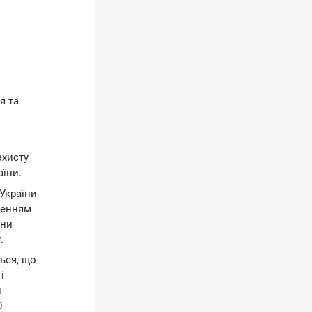
я та
ахисту
аїни.
 України
женням
їни
.
ться, що
і
и
0