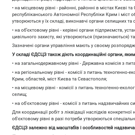
• на місцевому рівні - районні, районні в містах Києві т
республіканського Автономної Республіки Крим і міст об
утворюються у їх складі, виконавчі органи селищних та 
• на об’єктовому рівні - керівні органи підприємств, уст
цивільного захисту, які утворюються (призначаються) т
Зазначені органи управління мають у своєму розпорядже
У складі ЄДСЦЗ також діють координаційні органи, яким
• на загальнодержавному рівні - Державна комісія з пит
• на регіональному рівні - комісії з питань техногенно-
Крим, областей, міст Києва та Севастополя;
• на місцевому рівні - комісії з питань техногенно-еколог
селищ;
• на об'єктовому рівні - комісії з питань надзвичайних с
Для координації робіт з ліквідації наслідків конкретної
об'єктовому рівні в разі потреби утворюються спеціальні 
ЄДСЦЗ залежно від масштабів і особливостей надзвичайн