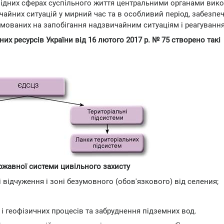
ідних сферах суспільного життя центральними органами вико
чайних ситуацій у мирний час та в особливий період, забезпе
рямованих на запобігання надзвичайним ситуаціям і реагування
них ресурсів України від 16 лютого 2017 р. № 75 створено такі
ржавної системи цивільного захисту
і відчуження і зоні безумовного (обов'язкового) від селения;
 і геофізичних процесів та забруднення підземних вод.