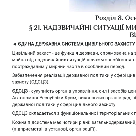
Розділ 8. Ос
§ 21. НАДЗВИЧАЙНІ СИТУАЦІЇ М
В
◄ ЄДИНА ДЕРЖАВНА СИСТЕМА ЦИВІЛЬНОГО ЗАХИСТУ Т
Цивільний захист - це функція держави, спрямована на
майна від надзвичайних ситуацій шляхом запобігання так
постраждалим у мирний час та в особливий період.
Забезпечення реалізації державної політики у сфері ц
захисту (ЄДСЦЗ).
ЄДСЦЗ
- сукупність органів управління, сил і засобів ц
Автономної Республіки Крим, виконавчих органів рад, пі
державної політики у сфері цивільного захисту.
ЄДСЦЗ складається з функціональних і територіальних п
Кожна підсистема має чотири рівні: загальнодержавний, 
(підприємстві, в установі, організації)).