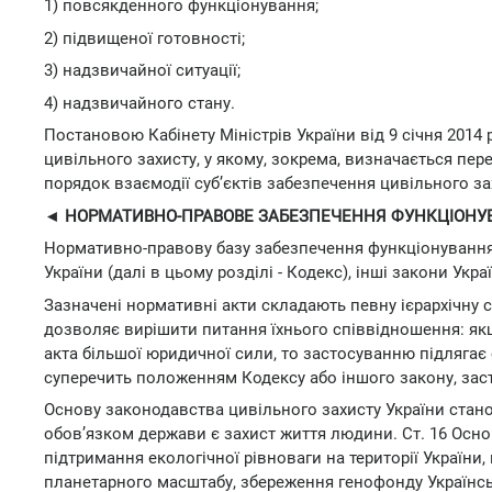
1) повсякденного функціонування;
2) підвищеної готовності;
3) надзвичайної ситуації;
4) надзвичайного стану.
Постановою Кабінету Міністрів України від 9 січня 201
цивільного захисту, у якому, зокрема, визначається пер
порядок взаємодії суб’єктів забезпечення цивільного з
◄ НОРМАТИВНО-ПРАВОВЕ ЗАБЕЗПЕЧЕННЯ ФУНКЦІОНУ
Нормативно-правову базу забезпечення функціонування
України (далі в цьому розділі - Кодекс), інші закони Укра
Зазначені нормативні акти складають певну ієрархічну с
дозволяє вирішити питання їхнього співвідношення: я
акта більшої юридичної сили, то застосуванню підлягає 
суперечить положенням Кодексу або іншого закону, зас
Основу законодавства цивільного захисту України станови
обов’язком держави є захист життя людини. Ст. 16 Осно
підтримання екологічної рівноваги на території України
планетарного масштабу, збереження генофонду Українськ