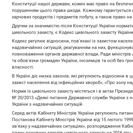
Конституції нашої держави, кожен має право на безпечн
порушенням цього права шкоди. Кожному гарантується пр
харчових продуктів і предметів побуту, а також право на
Другим за значимістю після Конституції України нормат
цивільного захисту, є Кодекс цивільного захисту України
Кодекс регулює відносини, пов'язані із захистом насел
надзвичайних ситуацій, реагуванням на них, функціонув
повноваження органів державної влади, Ради міністрів
та обов'язки громадян України, іноземців та осіб без г
власності.
В Україні діє низка законів, які регулюють відносини в ц
захист населення від інфекційних хвороб», «Про зону на
Норми із цивільного захисту містяться і в актах Президе
№ 20/2013 «Деякі питання Державної служби України з
України з надзвичайних ситуацій.
Серед актів Кабінету Міністрів України регулюють пита
Постанова Кабінету Міністрів України від 15 лютого 19
зв'язку у надзвичайних ситуаціях», розпорядження Кабіне
плану основних заходів цивільного захисту на 2016 рік».