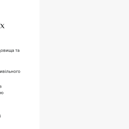
ЇХ
довища та
цивільного
в
ію
і