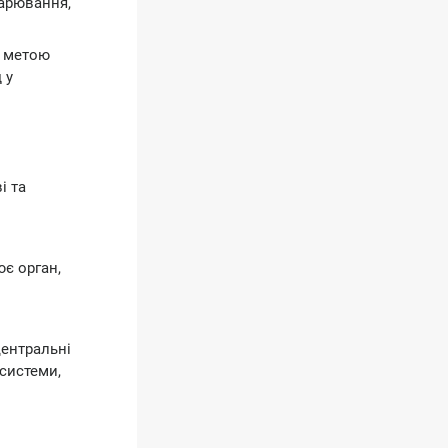
дарювання,
з метою
 у
і та
є орган,
центральні
дсистеми,