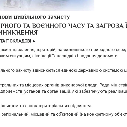
нови цивільного захисту
ИРНОГО ТА ВОЄННОГО ЧАСУ ТА ЗАГРОЗА 
ИНИКНЕННЯ
А її СКЛАДОВІ ►
 захист населення, територій, навколишнього природного сере
им ситуаціям, ліквідації їх наслідків і надання допомоги
ивільного захисту здійснюється єдиною державною системою 
ентральних та місцевих органів виконавчої влади, Ради міністрі
дприємств, установ та організацій, які забезпечують реалізац
ідсистем та ланок територіальних підсистем.
регіональний, місцевий та об’єктовий (на конкретному об'єкт