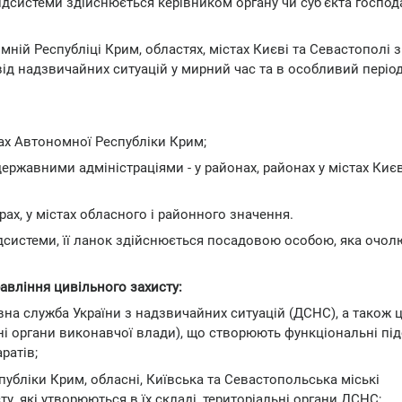
ідсистеми здійснюється керівником органу чи суб'єкта госпо
ій Республіці Крим, областях, містах Києві та Севастополі 
від надзвичайних ситуацій у мирний час та в особливий період
нах Автономної Республіки Крим;
ержавними адміністраціями - у районах, районах у містах Києв
ах, у містах обласного і районного значення.
дсистеми, її ланок здійснюється посадовою особою, яка очолю
авління цивільного захисту:
авна служба України з надзвичайних ситуацій (ДСНС), а також 
ьні органи виконавчої влади), що створюють функціональні пі
ратів;
спубліки Крим, обласні, Київська та Севастопольська міські
ту, які утворюються в їх складі, територіальні органи ДСНС;