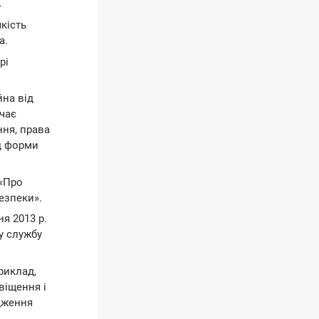
ї
кість
а.
рі
йна від
ачає
ння, права
ід форми
 «Про
езпеки».
я 2013 р.
у службу
риклад,
віщення і
рдження