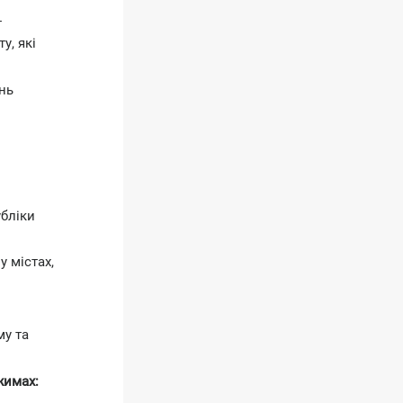
т
у, які
ань
убліки
у містах,
му та
жимах: