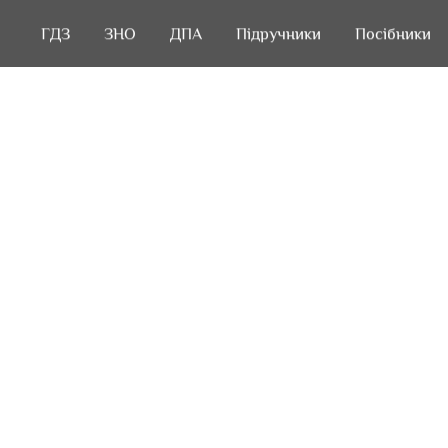
ГДЗ
ГДЗ
ЗНО
ЗНО
ДПА
ДПА
Підручники
Підручники
Посібники
Посібники