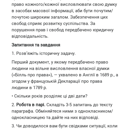
право кожного/кожної висловлювати свою думку
в засобах масової інформації, аби бути почутим/
почутою широким загалом. Забезпечення цих
свобод сприяє розвитку суспільства. За
порушення прав і свобод передбачено юридичну
відповідальність.
Запитання та завдання
1. Розв’яжіть історичну задачу.
Перший документ, у якому передбачено право
людини на вільне висловлення власної думки
(«Білль про права»), — ухвалено в Англії в 1689 р., а
згодом у французькій Декларації про права
людини в 1789 р.
• Скільки років розділяє ці дві дати?
2.
Робота в парі.
Складіть 3-5 запитань до тексту
параграфа. Обміняйтеся ними з однокласником/
однокласницею та дайте на них відповіді.
3. Чи доводилося вам бути свідками ситуації, коли