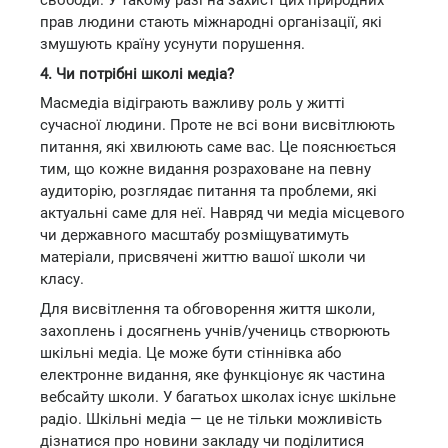
свободи. У такому разі на захист цих природних
прав людини стають міжнародні організації, які
змушують країну усунути порушення.
4. Чи потрібні школі медіа?
Масмедіа відіграють важливу роль у житті
сучасної людини. Проте не всі вони висвітлюють
питання, які хвилюють саме вас. Це пояснюється
тим, що кожне видання розраховане на певну
аудиторію, розглядає питання та проблеми, які
актуальні саме для неї. Навряд чи медіа місцевого
чи державного масштабу розміщуватимуть
матеріали, присвячені життю вашої школи чи
класу.
Для висвітлення та обговорення життя школи,
захоплень і досягнень учнів/учениць створюють
шкільні медіа. Це може бути стіннівка або
електронне видання, яке функціонує як частина
вебсайту школи. У багатьох школах існує шкільне
радіо. Шкільні медіа — це не тільки можливість
дізнатися про новини закладу чи поділитися