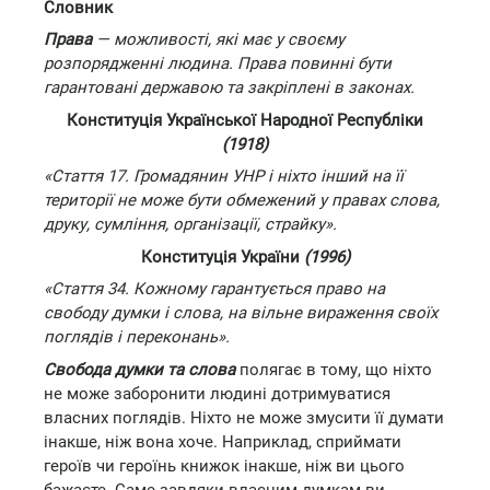
Словник
Права
— можливості, які має у своєму
розпорядженні людина. Права повинні бути
гарантовані державою та закріплені в законах.
Конституція Української Народної Республіки
(1918)
«Стаття 17. Громадянин УНР і ніхто інший на її
території не може бути обмежений у правах слова,
друку, сумління, організації, страйку».
Конституція України
(1996)
«Стаття 34. Кожному гарантується право на
свободу думки і слова, на вільне вираження своїх
поглядів і переконань».
Свобода думки та слова
полягає в тому, що ніхто
не може заборонити людині дотримуватися
власних поглядів. Ніхто не може змусити її думати
інакше, ніж вона хоче. Наприклад, сприймати
героїв чи героїнь книжок інакше, ніж ви цього
бажаєте. Саме завдяки власним думкам ви