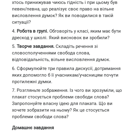
хтось принижував чиюсь гідність і при цьому був
певен/певна, що реалізує своє право на вільне
висловлення думок? Як ви поводилися в такій
ситуації?
4.
Робота в групі.
Обговоріть у класі, яким має бути
дрескод у школі. Який висновок ви зробили?
5.
Творче завдання.
Складіть речення зі
словосполученнями свобода слова,
відповідальність, вільне висловлення думок.
6. Сформулюйте три правила дискусії, дотримання
яких допомогло б її учасникам/учасницям почути
протилежні думки.
7. Розгляньте зображення. Із чого ви зрозуміли, що
плакат стосується проблеми свободи слова?
Запропонуйте власну ідею для плаката. Що ви
хочете зобразити на ньому? Як це стосується
проблеми свободи слова?
Домашнє завдання