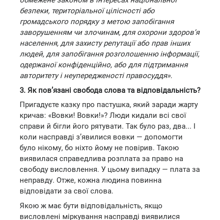
обмежене законом в інтересах національної
безпеки, територіальної цілісності або
громадського порядку з метою запобігання
заворушенням чи злочинам, для охорони здоров’я
населення, для захисту репутації або прав інших
людей, для запобігання розголошенню інформації,
одержаної конфіденційно, або для підтримання
авторитету і неупередженості правосуддя».
3. Як пов’язані свобода слова та відповідальність?
Пригадуєте казку про пастушка, який заради жарту
кричав: «Вовки! Вовки!»? Люди кидали всі свої
справи й бігли його рятувати. Так було раз, два... І
коли насправді з’явилися вовки — допомогти
було нікому, бо ніхто йому не повірив. Такою
виявилася справедлива розплата за право на
свободу висловлення. У цьому випадку — плата за
неправду. Отже, кожна людина повинна
відповідати за свої слова.
Якою ж має бути відповідальність, якщо
висловлені міркування насправді виявилися