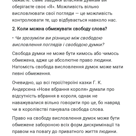
оберігаєте своє «Я». Можливість вільно
висловлювати свої погляди — це можливість
контролювати те, що відбувається навколо нас.
2. Коли можна обмежувати свободу слова?
•
Чи зрозуміли ви різницю між свободою
висловлення поглядів і свободою думки?
Свобода думки не може бути кимось або чимось
обмежена, адже це абсолютне право людини.
Натомість свобода висловлення думок може мати
певні обмеження.
Очевидно, що всі герої/героїні казки Г. К.
Андерсена «Нове вбрання короля» думали про
відсутність вбрання в короля, однак не
наважувалися вільно говорити про це, бо навряд
чи в королівстві панувала свобода слова.
Право на свободу висловлення думок може бути
обмежене забороною всіх форм дискримінації та
правом на повагу до приватного життя людини.