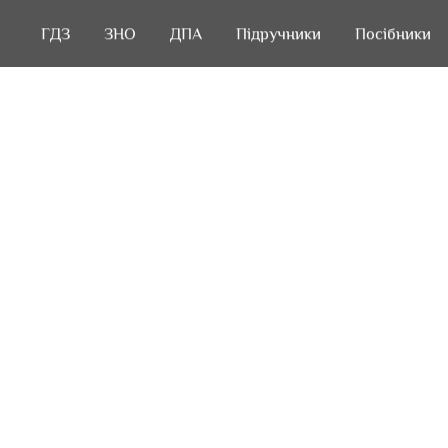
ГДЗ
ГДЗ
ЗНО
ЗНО
ДПА
ДПА
Підручники
Підручники
Посібники
Посібники