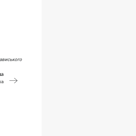
тависького
на
ка