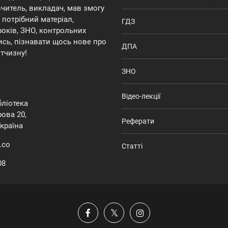
 вчитель, викладач, мав змогу
потрібний матеріал,
ГДЗ
років, ЗНО, контрольних
ись, пізнавати щось нове про
ДПА
ітчизну!
ЗНО
Відео-лекції
ібліотека
ова 20,
Реферати
Україна
.co
Статті
08