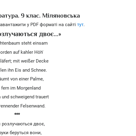
ратура. 9 клас. Міляновська
авантажити у PDF форматі на сайті
тут
.
злучаються двоє...»
chtenbaum steht einsam
orden auf kahler Höh'
läfert; mit weißer Decke
en ihn Eis and Schnee.
räumt von einer Palme,
 fern im Morgenland
 und schweigend trauert
rennender Felsenwand.
***
 розлучаються двоє,
руки беруться вони,