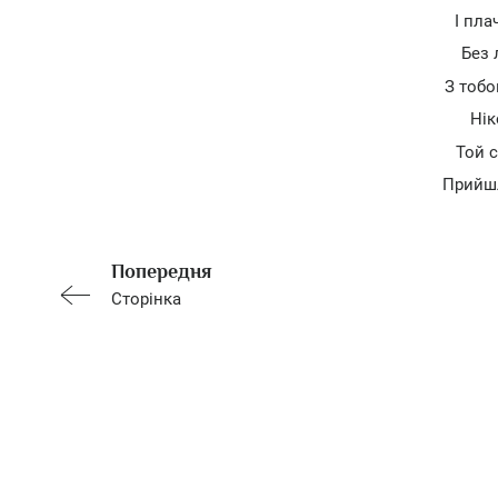
І пла
Без 
З тобо
Нік
Той с
Прийшл
Попередня
Сторінка