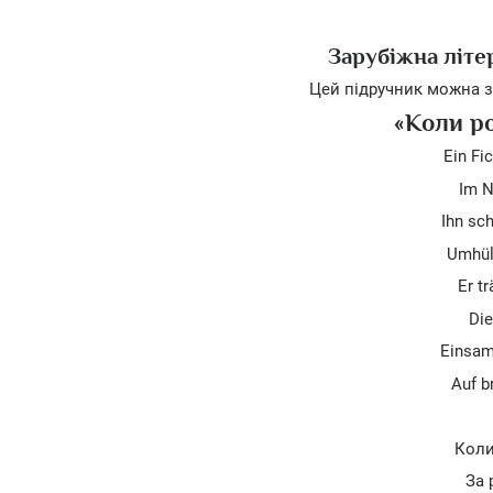
Зарубіжна літе
Цей підручник можна з
«Коли ро
Ein Fi
Im N
Ihn sch
Umhüll
Er t
Die
Einsam
Auf b
Коли
За 