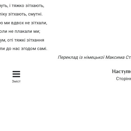
чуть, і тяжко зітхають,
ліку зітхають, смутні.
ю ми вдвох не зітхали,
оли не плакали ми;
ум, оті тяжкі зітхання
и до нас згодом самі.
Переклад із німецької Максима С
Наступ
Сторін
Зміст