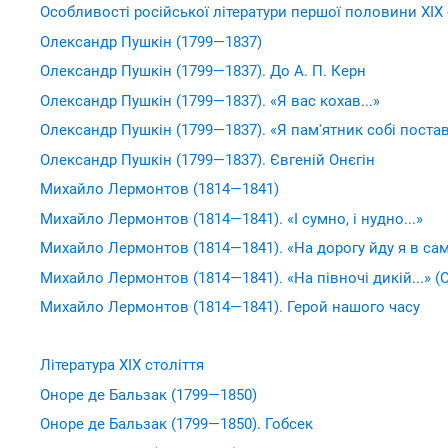
Особливості російської літератури першої половини ХІХ 
Олександр Пушкін (1799—1837)
Олександр Пушкін (1799—1837). До А. П. Керн
Олександр Пушкін (1799—1837). «Я вас кохав...»
Олександр Пушкін (1799—1837). «Я пам'ятник собі постав
Олександр Пушкін (1799—1837). Євгеній Онєгін
Михайло Лермонтов (1814—1841)
Михайло Лермонтов (1814—1841). «І сумно, і нудно...»
Михайло Лермонтов (1814—1841). «На дорогу йду я в само
Михайло Лермонтов (1814—1841). «На півночі дикій...» (
Михайло Лермонтов (1814—1841). Герой нашого часу
Література ХІХ століття
Оноре де Бальзак (1799—1850)
Оноре де Бальзак (1799—1850). Гобсек