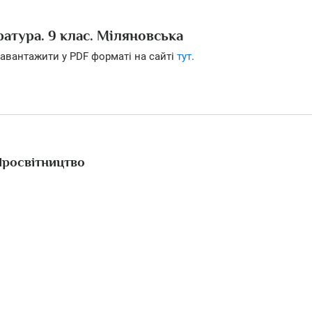
ратура. 9 клас. Міляновська
авантажити у PDF форматі на сайті
тут
.
Просвітництво