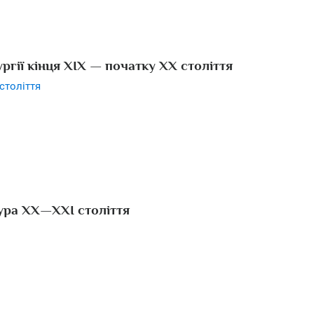
ургії кінця ХІХ — початку ХХ століття
століття
ура ХХ—ХХІ століття