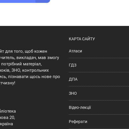
КАРТА САЙТУ
йт для того, щоб кожен
Атласи
 вчитель, викладач, мав змогу
потрібний матеріал,
ГДЗ
років, ЗНО, контрольних
ись, пізнавати щось нове про
ДПА
ітчизну!
ЗНО
Відео-лекції
ібліотека
ова 20,
Реферати
Україна