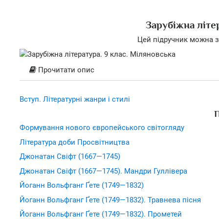
Зарубіжна літе
Цей підручник можна з
Прочитати опис
Вступ. Літературні жанри і стилі
Формування нового європейського світогляду
Література доби Просвітництва
Джонатан Свіфт (1667—1745)
Джонатан Свіфт (1667—1745). Мандри Гуллівера
Йоганн Вольфганг Ґете (1749—1832)
Йоганн Вольфганг Ґете (1749—1832). Травнева пісня
Йоганн Вольфганг Ґете (1749—1832). Прометей