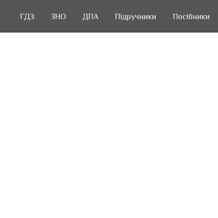
ГДЗ
ГДЗ
ЗНО
ЗНО
ДПА
ДПА
Підручники
Підручники
Посібники
Посібники