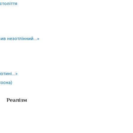
століття
ив незотлінний...»
тині...»
Сосна)
Реалізм