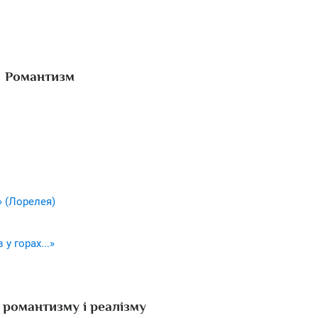
Романтизм
» (Лорелея)
у горах...»
 романтизму і реалізму