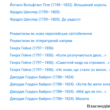
Йоганн Вольфганг Ґете (1749—1832). Вільшаний король
Фрідріх Шиллер (1759—1805)
Фрідріх Шиллер (1759—1805). До радості
Романтизм як нове європейське світобачення
Романтизм як літературний напрям
Генріх Гейне (1797—1856)
Генріх Гейне (1797—1856). «Коли розлучаються двоє...»
Генріх Гейне (1797—1856). «Самотній кедр на стромині...»
Генріх Гейне (1797—1856). «Не знаю, що стало зо мною...
Джордж Гордон Байрон (1788—1824)
Джордж Гордон Байрон (1788—1824). «Хотів би жити знов 
Джордж Гордон Байрон (1788—1824). «Мій дух як ніч...»
Джордж Гордон Байрон (1788—1824). Мазепа
Взаємодія