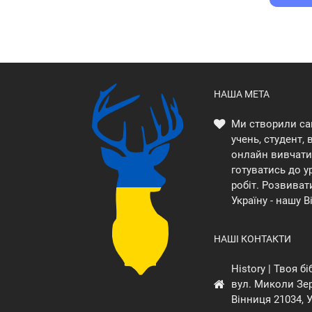
НАША МЕТА
Ми створили са
учень, студент,
онлайн вивчати 
готуватись до у
робіт. Розвиват
Україну - нашу В
НАШІ КОНТАКТИ
History | Твоя б
вул. Миколи Зер
Вінниця 21034, 