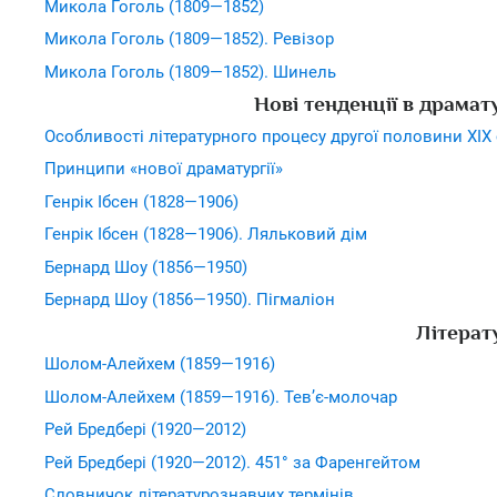
Микола Гоголь (1809—1852)
Микола Гоголь (1809—1852). Ревізор
Микола Гоголь (1809—1852). Шинель
Нові тенденції в драмат
Особливості літературного процесу другої половини ХІХ 
Принципи «нової драматургії»
Генрік Ібсен (1828—1906)
Генрік Ібсен (1828—1906). Ляльковий дім
Бернард Шоу (1856—1950)
Бернард Шоу (1856—1950). Пігмаліон
Літерат
Шолом-Алейхем (1859—1916)
Шолом-Алейхем (1859—1916). Тев’є-молочар
Рей Бредбері (1920—2012)
Рей Бредбері (1920—2012). 451° за Фаренгейтом
Словничок літературознавчих термінів