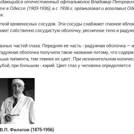
ил выдающийся отечественный офтальмолог Владимир Петрови
е в Одессе (1903-1936), а с 1936 г. организовал и возглавил О
я.
сеткой кровеносных сосудов. Эти сосуды снабжают глазное ябло
чают собственно сосудистую оболочку, ресничное тело и радуж
зных частей глаза. Передняя ее часть - радужная оболочка — 
Радужная оболочка получила такое название потому, что содер
льше пигмента, тем темнее их цвет. При незначительном количе
бой, при большом - карий. Цвет глаз у человека определяется
 В.П. Филатов (1875-1956)