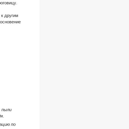
оговицу.
 к другим
косновение
т пыли
я.
ацию по