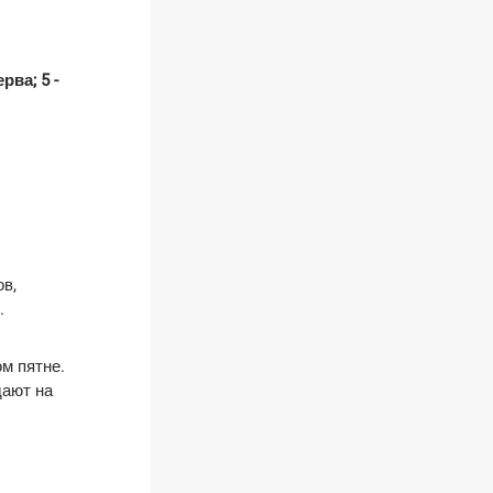
рва; 5 -
ов,
.
м пятне.
дают на