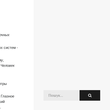
ночных
х систем -
у,
 Человек
нтры
 Глазное
кий
,