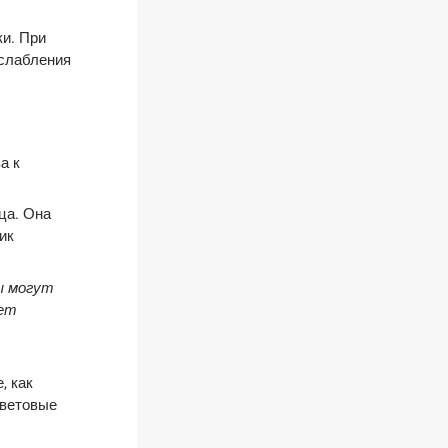
ки. При
сслабления
а к
ца. Она
ик
ы могут
ует
, как
световые