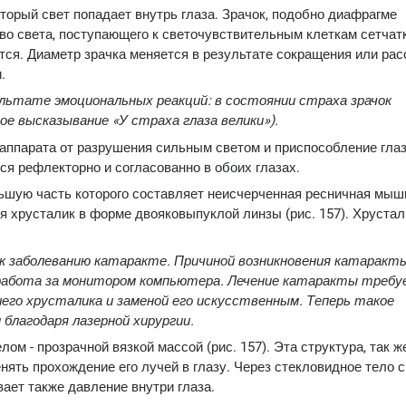
оторый свет попадает внутрь глаза. Зрачок, подобно диафрагме
во света, поступающего к светочувствительным клеткам сетчат
тся. Диаметр зрачка меняется в результате сокращения или ра
.
льтате эмоциональных реакций: в состоянии страха зрачок
ое высказывание «У страха глаза велики»).
аппарата от разрушения сильным светом и приспособление глаз
я рефлекторно и согласованно в обоих глазах.
ьшую часть которого составляет неисчерченная ресничная мыш
я хрусталик в форме двояковыпуклой линзы (рис. 157). Хрустал
 заболеванию катаракте. Причиной возникновения катаракт
работа за монитором компьютера. Лечение катаракты треб
го хрусталика и заменой его искусственным. Теперь такое
лагодаря лазерной хирургии.
м - прозрачной вязкой массой (рис. 157). Эта структура, так же
енять прохождение его лучей в глазу. Через стекловидное тело 
ает также давление внутри глаза.