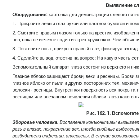
Выявление сле
Оборудование:
карточка для демонстрации слепого пятна
1. Прикройте левый глаз рукой или плотной бумагой и пом
2. Смотрите правым глазом только на крестик, изображенн
пор, пока не исчезнет один из трех кружочков. Чем объясн
3. Повторите опыт, прикрыв правый глаз, фиксируя взгляд
4. Сделайте вывод, ответив на вопрос: На какую часть се
Вспомогательный аппарат глаза состоит из верхнего и ниж
Глазное яблоко защищают брови, веки и ресницы. Брови з
глазное яблоко от пыли и других посторонних тел, механи
волоски - ресницы. Внутренняя поверхность век покрыта т
ресницам или внезапном появлении вблизи глаза какого-
Рис. 162. 1. Вспомога
Здоровье человека.
Воспаление конъюнктивы вызывает 
резь в глазах, покраснение век, иногда гнойные выделен
возбудители инфекции, аллергены. В случае возникнове