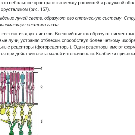
 - это небольшое пространство между роговицей и радужной обо
русталиком (рис. 157).
ждение лучей света, образуют его оптическую систему. Ст
принимающая система глаза.
а состоит из двух листков. Внешний листок образуют пигментные
ые лучи, устраняя отблески, способствуя более четкому изоб
льные рецепторы (фоторецепторы). Одни рецепторы имеют фор
ются при действии света малой интенсивности. Колбочки приспо