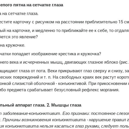
пого пятна на сетчатке глаза
 на сетчатке глаза.
естите карточку с рисунком на расстоянии приблизительно 15 см 
ый на карточке, и медленно то приближайте ее к себе, то отдаля
яется это явление?
 на кружочке.
тчатки попадает изображение крестика и кружочка?
него века и исчерченных мышц, двигающих глазное яблоко (рис. 
ащищают глаза от пота. Веки прикрывают глаз сверху и снизу, 
ческих повреждений и т. п. На свободных краях век растут корот
онкой слизистой оболочкой - конъюнктивой. При прикосновении 
либо предмета срабатывает безусловный рефлекс моргания.
тельный аппарат глаза. 2. Мышцы глаза
заболевание-конъюнктивит. Его признаки: постоянное слезо
ия. Причины возникновения конъюнктивита - нарушение правил 
ния конъюнктивита нельзя касаться глаз руками, следует пол