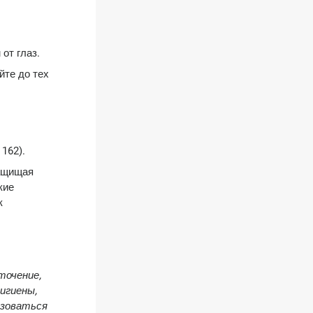
от глаз.
йте до тех
162).
защищая
кие
к
точение,
гигиены,
ьзоваться