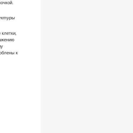
лочкой.
руктуры
 клетки,
ражению
му
соблены к