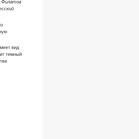
ч Филатов
десский
ко
ную
имеет вид
жит темный
стве