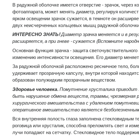
В радужной оболочке имеется отверстие - зрачок, через к
фотоаппарата, может менять диаметр, регулируя количест
ярком освещении зрачок сужается, в темноте он расширяе
двух неисчерченных кольцевых мышц радужной оболочки
ИНТЕРЕСНО ЗНАТЬ!
Диаметр зрачка меняется и в резу
расширяется, а при гневе - сужается (Вспомните народн
Основная функция зрачка - защита светочувствительного 
изменению интенсивности освещения. Его диаметр меняетс
За радужной оболочкой расположено ресничное тело, бол
удерживает прозрачную капсулу, внутри которой находитс
образован полужидким прозрачным веществом.
Здоровье человека.
Помутнение хрусталика приводит к
быть нарушение обмена веществ, травмы, чрезмерная 
хирургического вмешательства с удалением помутневше
оперативное вмешательство является безболезненным б
Вся внутренняя полость глаза заполнена стекловидным тело
роговица или хрусталик, способна преломлять свет и изм
лучи попадают на сетчатку. Стекловидное тело поддержив