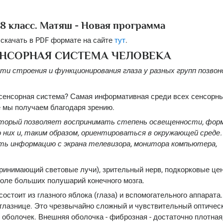
8 класс. Матяш - Новая программа
 скачать в PDF формате на сайте
тут
.
СЕНСОРНАЯ СИСТЕМА ЧЕЛОВЕКА
ти строения и функционирования глаза у разных групп позво
 сенсорная система? Самая информативная среди всех сенсорны
 мы получаем благодаря зрению.
который позволяет воспринимать степень освещенности, форм
них и, таким образом, ориентироваться в окружающей среде.
ать информацию с экрана телевизора, монитора компьютера,
принимающий световые лучи), зрительный нерв, подкорковые це
доле больших полушарий конечного мозга.
остоит из глазного яблока (глаза) и вспомогательного аппарата.
 глазнице. Это чрезвычайно сложный и чувствительный оптичес
ех оболочек. Внешняя оболочка - фиброзная - достаточно плотная