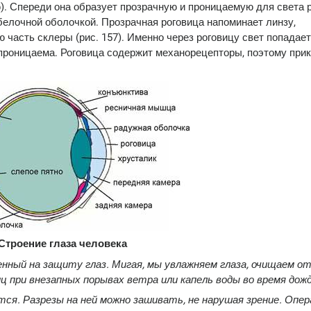
). Спереди она образует прозрачную и проницаемую для света р
 белочной оболочкой. Прозрачная роговица напоминает линзу,
часть склеры (рис. 157). Именно через роговицу свет попадает
непроницаема. Роговица содержит механорецепторы, поэтому при
 Строение глаза человека
енный на защиту глаз. Мигая, мы увлажняем глаза, очищаем о
 при внезапных порывах ветра или капель воды во время дожд
я. Разрезы на ней можно зашивать, не нарушая зрение. Опер