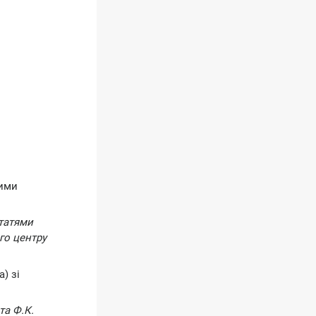
ними
статями
ого центру
) зі
та Ф.К.