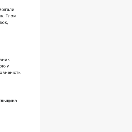
ерігали
ня. Тлом
зок,
авник
рою у
повненість
пільщина