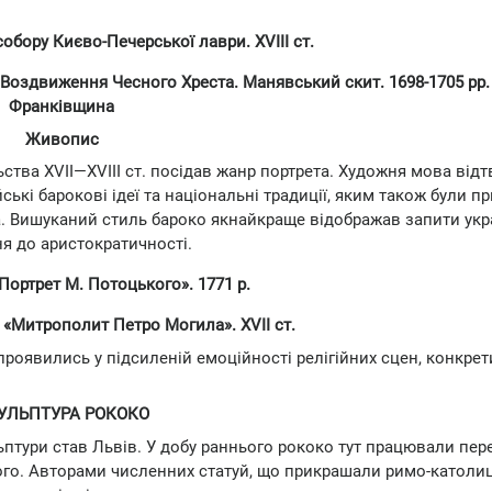
обору Києво-Печерської лаври. XVIII ст.
Воздвиження Чесного Хреста. Манявський скит. 1698-1705 рр. 
Франківщина
Живопис
ьства XVII—XVIII ст. посідав жанр портрета. Художня мова від
кі барокові ідеї та національні традиції, яким також були п
ма. Вишуканий стиль бароко якнайкраще відображав запити укр
ня до аристократичності.
Портрет М. Потоцького». 1771 р.
«Митрополит Петро Могила». XVII ст.
 проявились у підсиленій емоційності релігійних сцен, конкрет
УЛЬПТУРА РОКОКО
ульптури став Львів. У добу раннього рококо тут працювали пе
ого. Авторами численних статуй, що прикрашали римо-католиц