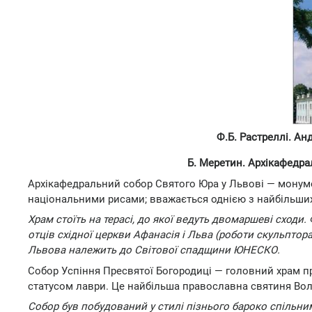
Ф.Б. Растреллі. Анд
Б. Меретин. Архікафедрал
Архікафедральний собор Святого Юра у Львові — монум
національними рисами; вважається однією з найбільших 
Храм стоїть на терасі, до якої ведуть двомаршеві сход
отців східної церкви Афанасія і Льва (роботи скульптора
Львова належить до Світової спадщини ЮНЕСКО.
Собор Успіння Пресвятої Богородиці — головний храм п
статусом лаври. Це найбільша православна святиня Волин
Собор був побудований у стилі пізнього бароко спільним