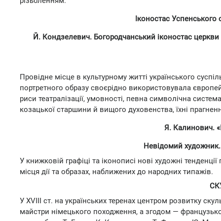
різьбленням.
Іконостас Успенського с
Й. Кондзелевич. Богородчанський іконостас церкви 
Провідне місце в культурному житті українського суспіл
портретного образу своєрідно використовувала європейсь
риси театралізації, умовності, певна символічна систе
козацької старшини й вищого духовенства, їхні прагнен
Я. Калинович. «
Невідомий художник. 
У книжковій графіці та іконописі нові художні тенденції
місця дії та образах, наближених до народних типажів.
СК
У XVIII ст. на українських теренах центром розвитку ск
майстри німецького походження, а згодом — французьк