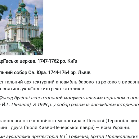
ріївська церква. 1747-1762 рр. Київ
ьний собор Св. Юра. 1744-1764 рр. Львів
ентальний архітектурний ансамбль бароко та рококо з вираз
святинь українських греко-католиків.
и. Фасад будівлі акцентований монументальним порталом з по
 Й.Г. Пінзеля). З 1998 р. у собор разом із ансамблем історичн
равославного чоловічого монастиря в Почаєві (Тернопільщина
і і друга (після Києво-Печерської лаври) — всієї України.
и зусиллями архітекторів Я.Ґ. Гофмана, братів Полейовських 