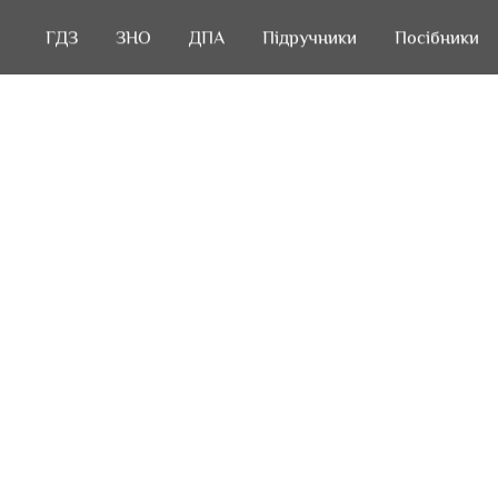
ГДЗ
ГДЗ
ЗНО
ЗНО
ДПА
ДПА
Підручники
Підручники
Посібники
Посібники