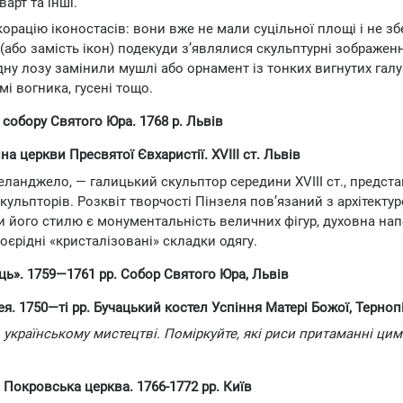
варт та інші.
екорацію іконостасів: вони вже не мали суцільної площі і не зб
 (або замість ікон) подекуди з’являлися скульптурні зображен
ну лозу замінили мушлі або орнамент із тонких вигнутих галу
і вогника, гусені тощо.
р собору Святого Юра. 1768 р. Львів
тина церкви Пресвятої Євхаристії. XVIII ст. Львів
еланджело, — галицький скульптор середини XVIII ст., предст
кульпторів. Розквіт творчості Пінзеля пов’язаний з архітекту
и його стилю є монументальність величних фігур, духовна на
оєрідні «кристалізовані» складки одягу.
ець». 1759—1761 рр. Собор Святого Юра, Львів
ея. 1750—ті рр. Бучацький костел Успіння Матері Божої, Терно
 українському мистецтві. Поміркуйте, які риси притаманні цим
. Покровська церква. 1766-1772 рр. Київ