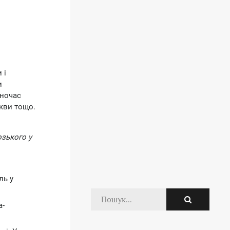
 і
и
дночас
ркви тощо.
зького у
ль у
а-