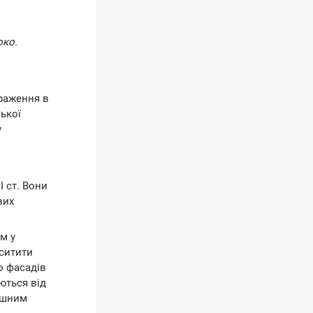
око.
браження в
ької
у
 ст. Вони
вих
м у
аситити
о фасадів
ються від
пишним