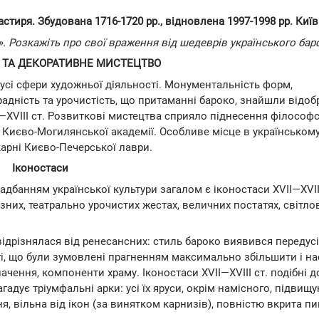
иря. Збудована 1716-1720 рр., відновлена 1997-1998 рр. Київ
». Розкажіть про свої враження від шедеврів українського бар
 ТА ДЕКОРАТИВНЕ МИСТЕЦТВО
усі сфери художньої діяльності. Монументальність форм,
адність та урочистість, що притаманні бароко, знайшли відо
—XVIII ст. Розвиткові мистецтва сприяло піднесення філософс
тю Києво-Могилянської академії. Особливе місце в українськом
арні Києво-Печерської лаври.
Іконостаси
банням української культури загалом є іконостаси XVII—XVIII
них, театрально урочистих жестах, величних постатях, світло
 відрізнялася від ренесансних: стиль бароко виявився передусі
і, що були зумовлені прагненням максимально збільшити і н
чення, компоненти храму. Іконостаси XVII—XVIII ст. подібні д
адує тріумфальні арки: усі їх яруси, окрім намісного, підвищу
я, вільна від ікон (за винятком карнизів), повністю вкрита 