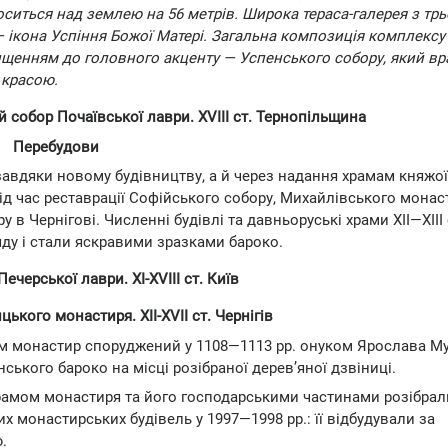
ситься над землею на 56 метрів. Широка тераса-галерея з трь
 ікона Успіння Божої Матері. Загальна композиція комплексу
вищенням до головного акценту — Успенського собору, який в
 красою.
й собор Почаївської лаври. XVIII ст. Тернопільщина
Перебудови
 завдяки новому будівництву, а й через надання храмам княжої
ід час реставрації Софійського собору, Михайлівського монас
 Чернігові. Численні будівлі та давньоруські храми XII—XIII 
ляду і стали яскравими зразками бароко.
черської лаври. XI-XVIII ст. Київ
ького монастиря. XII-XVII ст. Чернігів
м монастир споруджений у 1108—1113 рр. онуком Ярослава М
ського бароко на місці розібраної дерев’яної дзвіниці.
рамом монастиря та його господарськими частинами розібрал
х монастирських будівель у 1997—1998 рр.: її відбудували за
.