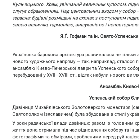
Кульчицького. Храм, увінчаний величним куполом, підно
слугує обрамленням. Над центральним входом у собор —
терасна; будівлі розміщені на схилах з поступовим під
своєю величчю, гармонією, вишуканістю і неповторною
Я.Ґ. Гофман та ін. Свято-Успенськи
Українська барокова архітектура розвивалася не тільки
нового художнього напряму — так, наприклад, сталося п
ансамблю Києво-Печерської лаври та Успенського собору в
перебудовані у XVII—XVIII ст., відтак набули нового виг
Ансамбль Києво-Пе
Успенський собор Єлиц
Дзвіниця Михайлівського Золотоверхого монастиря (са
Святополком Ізяславичем) була збудована в стилі україн
У роки радянської влади дзвіницю разом із головним х
життя вона отримала під час відновлення собору та інши
фотографіями та обмірами, зробленими перед руйнацією