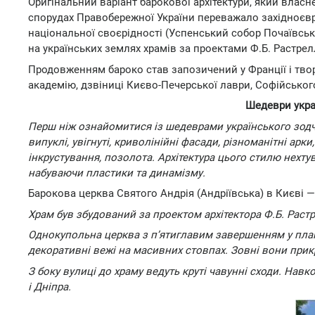
Оригінальний варіант барокової архітектури, який влас
спорудах Правобережної України переважало західноєвро
національної своєрідності (Успенський собор Почаївськ
на українських землях храмів за проектами Ф.Б. Растрелл
Продовженням бароко став запозичений у Франції і тво
академію, дзвіниці Києво-Печерської лаври, Софійського
Шедеври украї
Перш ніж ознайомитися із шедеврами українського зодчес
випуклі, увігнуті, криволінійні фасади, різноманітні арк
інкрустування, позолота. Архітектура цього стилю нехту
набуваючи пластики та динамізму.
Барокова церква Святого Андрія (Андріївська) в Києві 
Храм був збудований за проектом архітектора Ф.Б. Растре
Однокупольна церква з п’ятиглавим завершенням у плані
декоративні вежі на масивних стовпах. Зовні вони при
З боку вулиці до храму ведуть круті чавунні сходи. Нав
і Дніпра.