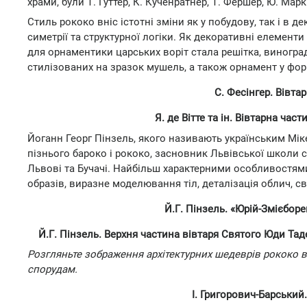
храми, були Т. Гуттер, К. Кученратнер, Т. Фершер, Ю. Марк
Стиль рококо вніс істотні зміни як у побудову, так і в д
симетрії та структурної логіки. Як декоративні елементи
для орнаментики царських воріт стала решітка, виноград
стилізованих на зразок мушель, а також орнамент у форм
С. Фесінгер. Вівта
Я. де Вітте та ін. Вівтарна час
Йоганн Георг Пінзель, якого називають українським Мік
пізнього бароко і рококо, засновник Львівської школи с
Львові та Бучачі. Найбільш характерними особливостям
образів, виразне моделювання тіл, деталізація облич, св
Й.Г. Пінзель. «Юрій-Змієбор
Й.Г. Пінзель. Верхня частина вівтаря Святого Юди Тад
Розгляньте зображення архітектурних шедеврів рококо в
спорудам.
І. Григорович-Барський