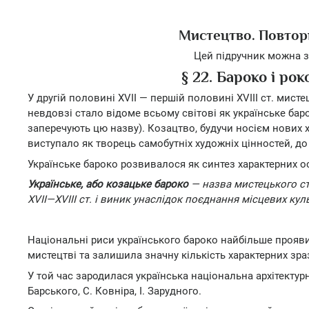
Мистецтво. Повторн
Цей підручник можна з
§ 22. Бароко і ро
У другій половині XVII — першій половині XVIII ст. мист
невдовзі стало відоме всьому світові як українське бар
заперечують цю назву). Козацтво, будучи носієм нових 
виступало як творець самобутніх художніх цінностей, до я
Українське бароко розвивалося як синтез характерних о
Українське, або козацьке бароко
— назва мистецького ст
XVII—XVIII ст. і виник унаслідок поєднання місцевих кул
Національні риси українського бароко найбільше проявили
мистецтві та залишила значну кількість характерних зраз
У той час зародилася українська національна архітектурн
Барського, С. Ковніра, І. Зарудного.