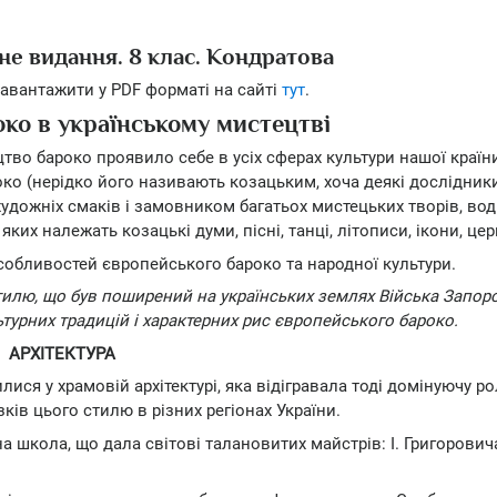
е видання. 8 клас. Кондратова
авантажити у PDF форматі на сайті
тут
.
коко в українському мистецтві
ецтво бароко проявило себе в усіх сферах культури нашої країни
око (нерідко його називають козацьким, хоча деякі дослідник
художніх смаків і замовником багатьох мистецьких творів, во
ких належать козацькі думи, пісні, танці, літописи, ікони, це
собливостей європейського бароко та народної культури.
илю, що був поширений на українських землях Війська Запоро
ьтурних традицій і характерних рис європейського бароко.
АРХІТЕКТУРА
ся у храмовій архітектурі, яка відігравала тоді домінуючу ро
ків цього стилю в різних регіонах України.
а школа, що дала світові талановитих майстрів: І. Григорович