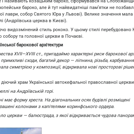
не і називають козацьким бароко, сформувався на Слобожанщи
пейське бароко, але й тут найвидатніші пам’ятки не позбавл
ої лаври, собор Святого Юра у Львові). Велике значення мала
і (Андріївська церква в Києві).
рчо видозмінений стиль рококо. У цьому стилі перебудовано 
 собору та головної церкви в Почаєві.
нської барокової архітектури
тва XVII—XVIII ст., пригадаймо характерні риси барокової арх
и, примхливі сходи, багатий декор — ліпнина, різьба, карбування
вала симетрією у композиції, відкривала нові просторові ріше
— діючий храм Української автокефальної православної церкви
ллі на Андріївській горі.
 має форму хреста. На діагональних осях будівлі розміщені
крашені колонами з капітелями коринфського ордера.
коло церкви — балюстрада, з якої відкривається чудова панор