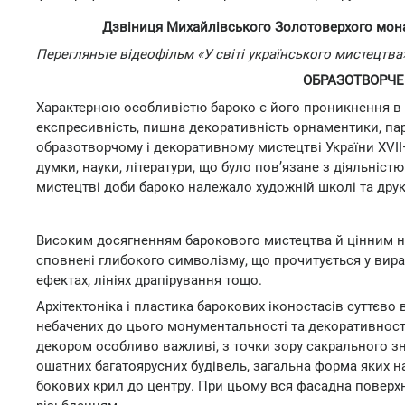
Дзвіниця Михайлівського Золотоверхого монаст
Перегляньте відеофільм «У світі українського мистецтва
ОБРАЗОТВОРЧЕ
Характерною особливістю бароко є його проникнення в 
експресивність, пишна декоративність орнаментики, пар
образотворчому і декоративному мистецтві України XVII
думки, науки, літератури, що було пов’язане з діяльніс
мистецтві доби бароко належало художній школі та друк
Високим досягненням барокового мистецтва й цінним над
сповнені глибокого символізму, що прочитується у вираз
ефектах, лініях драпірування тощо.
Архітектоніка і пластика барокових іконостасів суттєво
небачених до цього монументальності та декоративност
декором особливо важливі, з точки зору сакрального зна
ошатних багатоярусних будівель, загальна форма яких наг
бокових крил до центру. При цьому вся фасадна поверхн