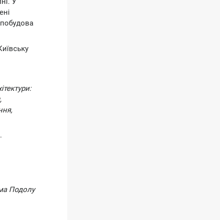
ні. У
ені
 побудова
Київську
ітектури:
,
ння,
.
ама Подолу