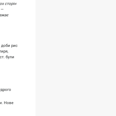
ох сторін
 —
ражає
 доби рис
тиря,
ст. були
удрого
и. Нове