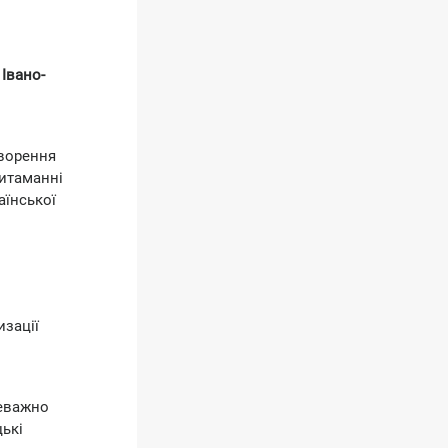
Івано-
творення
ритаманні
аїнської
изації
реважно
ькі