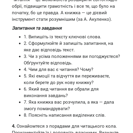
обрії, підвищити грамотність і все те, що було на
початку, бо це правда. А книжка — це дієвий
інструмент стати розумнішим (за А. Акуленко).
Запитання та завдання
1. Випишіть із тексту ключові слова.
2. Сформулюйте й запишіть запитання, на
яке дає відповідь текст.
3. Чи з усіма положеннями ви погоджуєтеся?
Обґрунтуйте відповідь.
4. Чим для вас є читання? Чому?
5. Які емоції та відчуття ви переживаєте,
коли берете до рук нову книжку?
6. Який вид читання ви обрали для
виконання завдань?
7. Яка книжка вас розчулила, а яка — дала
змогу помандрувати?
8. Поясніть написання виділених слів.
4.
Ознайомтеся з порадами для читацького кола.
Прокоментуйте їх і доповніть власними. Визначте