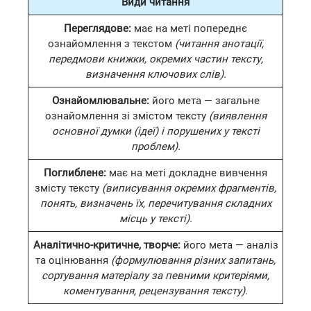
Види читання
Переглядове:
має на меті попереднє
ознайомлення з текстом
(читання анотації,
передмови книжки, окремих частин тексту,
визначення ключових слів).
Ознайомлювальне:
його мета — загальне
ознайомлення зі змістом тексту
(виявлення
основної думки (ідеї) і порушених у тексті
проблем).
Поглиблене:
має на меті докладне вивчення
змісту тексту
(виписування окремих фрагментів,
понять, визначень їх, перечитування складних
місць у тексті).
Аналітично-критичне, творче:
його мета — аналіз
та оцінювання
(формулювання різних запитань,
сортування матеріалу за певними критеріями,
коментування, рецензування тексту).