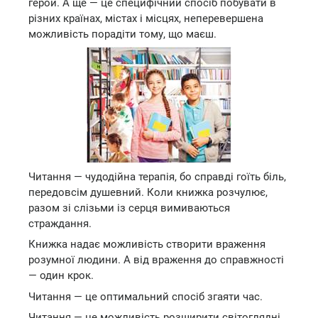
герой. А ще — це специфічний спосіб побувати в
різних країнах, містах і місцях, неперевершена
можливість порадіти тому, що маєш.
Читання — чудодійна терапія, бо справді гоїть біль,
передовсім душевний. Коли книжка розчулює,
разом зі слізьми із серця вимиваються
страждання.
Книжка надає можливість створити враження
розумної людини. А від враження до справжності
— один крок.
Читання — це оптимальний спосіб згаяти час.
Читання — це можливість розширити світоглядні