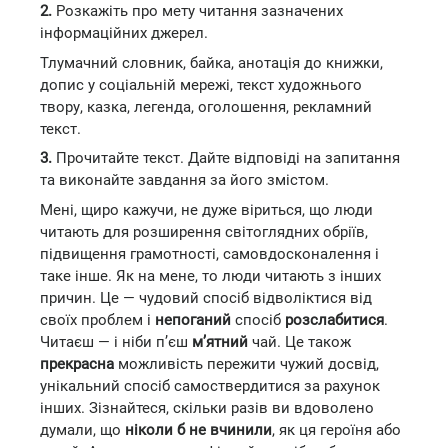
2.
Розкажіть про мету читання зазначених
інформаційних джерел.
Тлумачний словник, байка, анотація до книжки,
допис у соціальній мережі, текст художнього
твору, казка, легенда, оголошення, рекламний
текст.
3.
Прочитайте текст. Дайте відповіді на запитання
та виконайте завдання за його змістом.
Мені, щиро кажучи, не дуже віриться, що люди
читають для розширення світоглядних обріїв,
підвищення грамотності, самовдосконалення і
таке інше. Як на мене, то люди читають з інших
причин. Це — чудовий спосіб відволіктися від
своїх проблем і
непоганий
спосіб
розслабитися
.
Читаєш — і ніби п’єш
м’ятний
чай. Це також
прекрасна
можливість пережити чужий досвід,
унікальний спосіб самоствердитися за рахунок
інших. Зізнайтеся, скільки разів ви вдоволено
думали, що
ніколи б не вчинили
, як ця героїня або