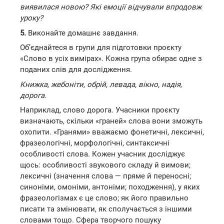
виявилася новою? Які емоції відчували впродовж
уроку?
5.
Виконайте домашнє завдання.
Об’єднайтеся в групи для підготовки проєкту
«Слово в усіх вимірах». Кожна група обирає одне з
поданих слів для дослідження.
Книжка, жебоніти, обрій, левада, вікно, надія,
дорога.
Наприклад, слово дорога. Учасники проєкту
визначають, скільки «граней» слова вони зможуть
охопити. «Гранями» вважаємо фонетичні, лексичні,
фразеологічні, морфологічні, синтаксичні
особливості слова. Кожен учасник досліджує
щось: особливості звукового складу й вимови;
лексичні (значення слова — пряме й переносні;
синоніми, омоніми, антоніми; походження), у яких
фразеологізмах є це слово; як його правильно
писати та змінювати, як сполучається з іншими
словами тощо. Сфера творчого пошуку