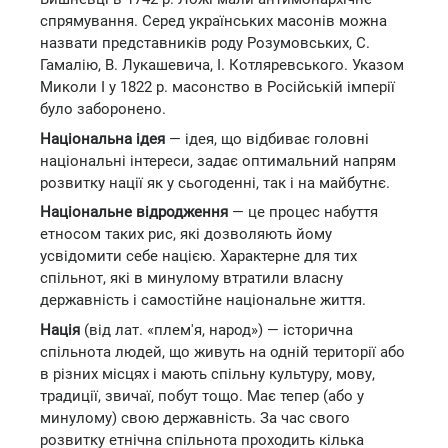
спрямування. Серед українських масонів можна
назвати представників роду Розумовських, С.
Гамалію, В. Лукашевича, І. Котляревського. Указом
Миколи І у 1822 р. масонство в Російській імперії
було заборонено.
Національна ідея
— ідея, що відбиває головні
національні інтереси, задає оптимальний напрям
розвитку нації як у сьогоденні, так і на майбутнє.
Національне відродження
— це процес набуття
етносом таких рис, які дозволяють йому
усвідомити себе нацією. Характерне для тих
спільнот, які в минулому втратили власну
державність і самостійне національне життя.
Нація
(від лат. «плем'я, народ») — історична
спільнота людей, що живуть на одній території або
в різних місцях і мають спільну культуру, мову,
традиції, звичаї, побут тощо. Має тепер (або у
минулому) свою державність. За час свого
розвитку етнічна спільнота проходить кілька