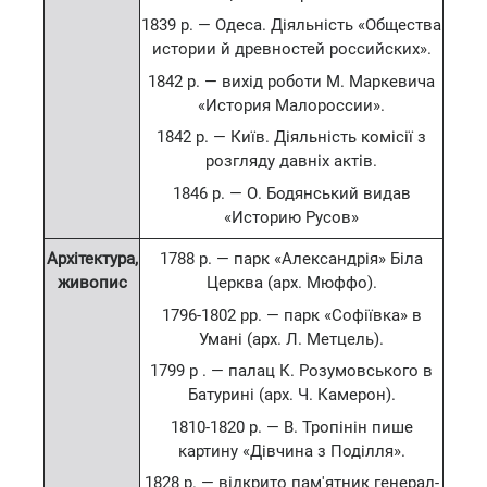
1839 р. — Одеса. Діяльність «Общества
истории й древностей российских».
1842 р. — вихід роботи М. Маркевича
«История Малороссии».
1842 р. — Київ. Діяльність комісії з
розгляду давніх актів.
1846 р. — О. Бодянський видав
«Историю Русов»
Архітектура,
1788 р. — парк «Александрія» Біла
живопис
Церква (арх. Мюффо).
1796-1802 рр. — парк «Софіївка» в
Умані (арх. Л. Метцель).
1799 р . — палац К. Розумовського в
Батурині (арх. Ч. Камерон).
1810-1820 р. — В. Тропінін пише
картину «Дівчина з Поділля».
1828 р. — відкрито пам'ятник генерал-