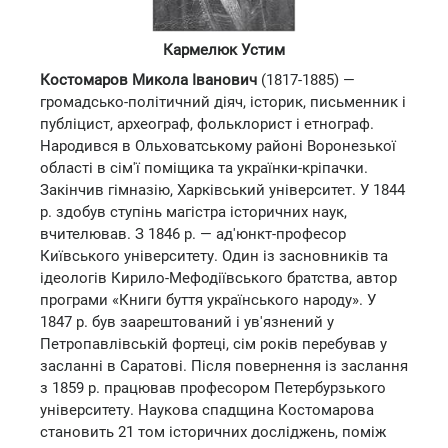
Кармелюк Устим
Костомаров Микола Іванович
(1817-1885) —
громадсько-політичний діяч, історик, письменник і
публіцист, археограф, фольклорист і етнограф.
Народився в Ольховатському районі Воронезької
області в сім'ї поміщика та українки-кріпачки.
Закінчив гімназію, Харківський університет. У 1844
р. здобув ступінь магістра історичних наук,
вчителював. З 1846 р. — ад'юнкт-професор
Київського університету. Один із засновників та
ідеологів Кирило-Мефодіївського братства, автор
програми «Книги буття українського народу». У
1847 р. був заарештований і ув'язнений у
Петропавлівській фортеці, сім років перебував у
засланні в Саратові. Після повернення із заслання
з 1859 р. працював професором Петербурзького
університету. Наукова спадщина Костомарова
становить 21 том історичних досліджень, поміж