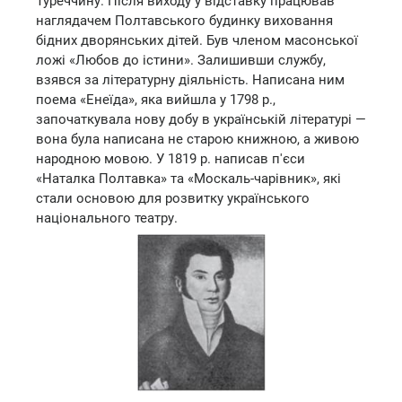
Туреччину. Після виходу у відставку працював
наглядачем Полтавського будинку виховання
бідних дворянських дітей. Був членом масонської
ложі «Любов до істини». Залишивши службу,
взявся за літературну діяльність. Написана ним
поема «Енеїда», яка вийшла у 1798 р.,
започаткувала нову добу в українській літературі —
вона була написана не старою книжною, а живою
народною мовою. У 1819 р. написав п'єси
«Наталка Полтавка» та «Москаль-чарівник», які
стали основою для розвитку українського
національного театру.