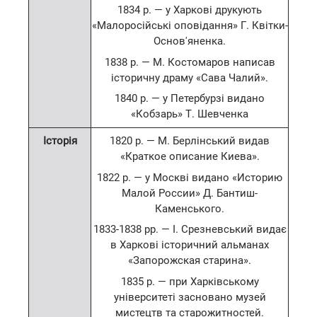
1834 р. — у Харкові друкують
«Малоросійські оповідання» Г. Квітки-
Основ'яненка.
1838 р. — М. Костомаров написав
історичну драму «Сава Чалий».
1840 р. — у Петербурзі видано
«Кобзарь» Т. Шевченка
Історія
1820 р. — М. Берлінський видав
«Краткое описание Киева».
1822 р. — у Москві видано «Историю
Малой России» Д. Бантиш-
Каменського.
1833-1838 рр. — І. Срезневський видає
в Харкові історичний альманах
«Запорожская старина».
1835 р. — при Харківському
університеті засновано музей
мистецтв та старожитностей.