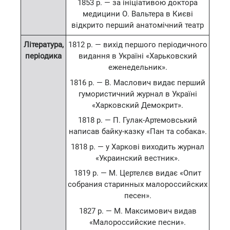
1853 р. — за ініціативою доктора
медицини О. Вальтера в Києві
відкрито перший анатомічний театр
Література,
1812 р. — вихід першого періодичного
періодика
видання в Україні «Харьковский
еженедельник».
1816 р. — В. Маслович видає перший
гумористичний журнал в Україні
«Харковский Демокрит».
1818 р. — П. Гулак-Артемовський
написав байку-казку «Пан та собака».
1818 р. — у Харкові виходить журнал
«Украинский вестник».
1819 р. — М. Цертелєв видає «Опит
собрания старинных малороссийских
песен».
1827 р. — М. Максимович видав
«Малороссийские песни».