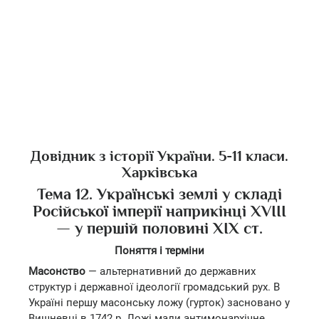
Довідник з історії України. 5-11 класи.
Харківська
Тема 12. Українські землі у складі
Російської імперії наприкінці XVIII
— у першій половині XIX ст.
Поняття і терміни
Масонство
— альтернативний до державних
структур і державної ідеології громадський рух. В
Україні першу масонську ложу (гурток) засновано у
Вишневці в 1742 р. Ложі мали антимонархічне