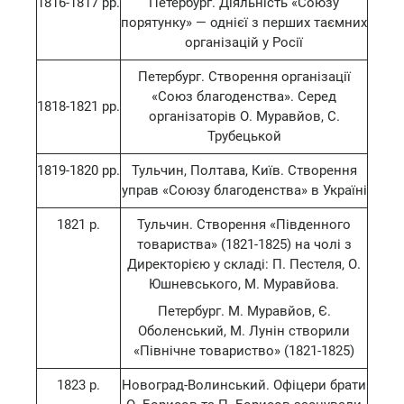
1816-1817 рр.
Петербург. Діяльність «Союзу
порятунку» — однієї з перших таємних
організацій у Росії
Петербург. Створення організації
«Союз благоденства». Серед
1818-1821 рр.
організаторів О. Муравйов, С.
Трубецькой
1819-1820 рр.
Тульчин, Полтава, Київ. Створення
управ «Союзу благоденства» в Україні
1821 р.
Тульчин. Створення «Південного
товариства» (1821-1825) на чолі з
Директорією у складі: П. Пестеля, О.
Юшневського, М. Муравйова.
Петербург. М. Муравйов, Є.
Оболенський, М. Лунін створили
«Північне товариство» (1821-1825)
1823 р.
Новоград-Волинський. Офіцери брати