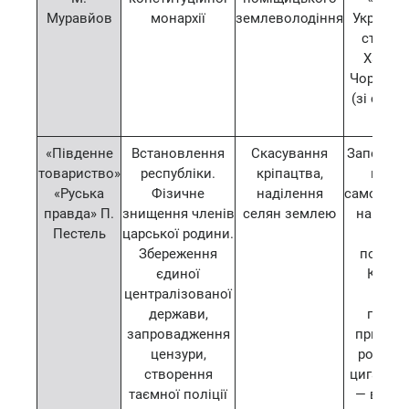
Муравйов
монархії
землеволодіння
Українськ
столиц
Харков
Чорномо
(зі стол
Києв
«Південне
Встановлення
Скасування
Заперечу
товариство»
республіки.
кріпацтва,
право
«Руська
Фізичне
наділення
самовизн
правда» П.
знищення членів
селян землею
народів 
Пестель
царської родини.
крі
Збереження
польсь
єдиної
Кавка
централізованої
наро
держави,
підля
запровадження
примус
цензури,
розсел
створення
цигани т
таємної поліції
— висе