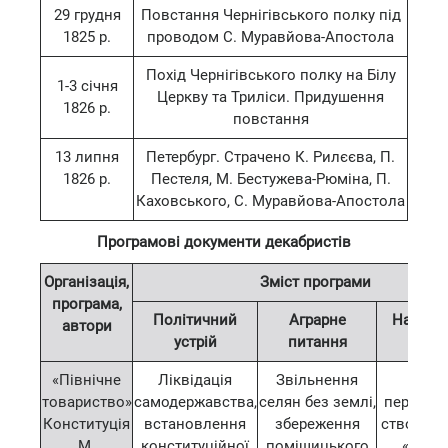
29 грудня
Повстання Чернігівського полку під
1825 р.
проводом С. Муравйова-Апостола
Похід Чернігівського полку на Білу
1-3 січня
Церкву та Триліси. Придушення
1826 р.
повстання
13 липня
Петербург. Страчено К. Рилєєва, П.
1826 р.
Пестеля, М. Бестужева-Рюміна, П.
Каховського, С. Муравйова-Апостола
Програмові документи декабристів
Організація,
Зміст програми
програма,
Політичний
Аграрне
Націон
автори
устрій
питання
пита
«Північне
Ліквідація
Звільнення
В Укра
товариство»
самодержавства,
селян без землі,
передба
Конституція
встановлення
збереження
створенн
М.
конституційної
поміщицького
«держ