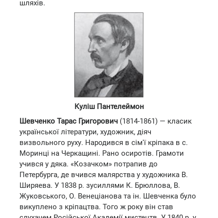
шляхів.
Куліш Пантелеймон
Шевченко Тарас Григорович
(1814-1861) — класик
української літератури, художник, діяч
визвольного руху. Народився в сім'ї кріпака в с.
Моринці на Черкащині. Рано осиротів. Грамоти
учився у дяка. «Козачком» потрапив до
Петербурга, де вчився малярства у художника В.
Ширяева. У 1838 р. зусиллями К. Брюллова, В.
Жуковського, О. Венеціанова та ін. Шевченка було
викуплено з кріпацтва. Того ж року він став
слухачем Російської Академії мистецтв. У 1840 р. у