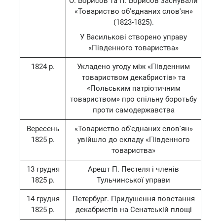
О. Борисов та П. Борисов заснували
«Товариство об'єднаних слов'ян»
(1823-1825).
У Василькові створено управу
«Південного товариства»
1824 р.
Укладено угоду між «Південним
товариством декабристів» та
«Польським патріотичним
товариством» про спільну боротьбу
проти самодержавства
Вересень
«Товариство об'єднаних слов'ян»
1825 р.
увійшло до складу «Південного
товариства»
13 грудня
Арешт П. Пестеля і членів
1825 р.
Тульчинської управи
14 грудня
Петербург. Придушення повстання
1825 р.
декабристів на Сенатській площі