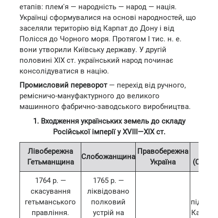
етапів: плем'я — народність — народ — нація.
Українці сформувалися на основі народностей, що
заселяли територію від Карпат до Дону і від
Полісся до Чорного моря. Протягом І тис. н. е.
вони утворили Київську державу. У другій
половині XIX ст. український народ починає
консолідуватися в націю.
Промисловий переворот
— перехід від ручного,
ремісничо-мануфактурного до великого
машинного фабрично-заводського виробництва.
1. Входження українських земель до складу
Російської імперії у XVIII—XIX ст.
Лівобережна
Правобережна
Пі
Слобожанщина
Гетьманщина
Україна
(Степов
1764 р. —
1765 р. —
17
скасування
ліквідовано
вна
гетьманського
полковий
підписа
правління.
устрій на
Кайнар