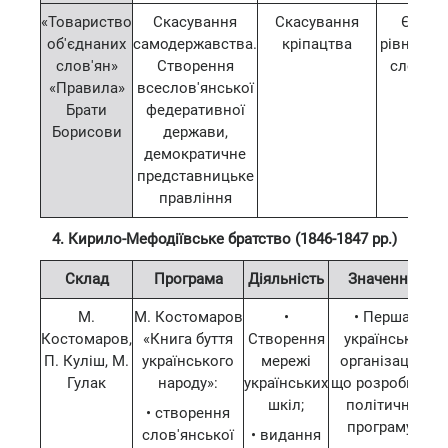
«Товариство
Скасування
Скасування
Єдніст
об'єднаних
самодержавства.
кріпацтва
рівноправ
слов'ян»
Створення
слов'ян
«Правила»
всеслов'янської
наро
Брати
федеративної
Борисови
держави,
демократичне
представницьке
правління
4. Кирило-Мефодіївське братство (1846-1847 рр.)
Склад
Програма
Діяльність
Значення
М.
М. Костомаров
•
• Перша
Костомаров,
«Книга буття
Створення
українська
П. Куліш, М.
українського
мережі
організація,
Гулак
народу»:
українських
що розробила
шкіл;
політичну
• створення
програму;
слов'янської
• видання