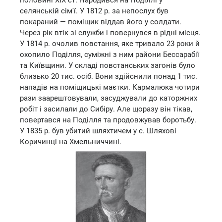
половині XIX ст. Народився на Поділлі у
селянській сім'ї. У 1812 р. за непослух був
покараний — поміщик віддав його у солдати.
Через рік втік зі служби і повернувся в рідні місця.
У 1814 р. очолив повстання, яке тривало 23 роки й
охопило Поділля, суміжні з ним райони Бессарабії
та Київщини. У складі повстанських загонів було
близько 20 тис. осіб. Вони здійснили понад 1 тис.
нападів на поміщицькі маєтки. Кармалюка чотири
рази заарештовували, засуджували до каторжних
робіт і засилали до Сибіру. Але щоразу він тікав,
повертався на Поділля та продовжував боротьбу.
У 1835 р. був убитий шляхтичем у с. Шляхові
Коричинці на Хмельниччині.