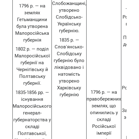
Слобожанщині,
м
1796 р. — на
утворено
Туреч
землях
Слобідсько-
Російсь
Гетьманщини
Українську
відій
була утворена
губернію.
між Д
Малоросійська
Півден
губернія
1835 р. —
до Чор
Слов'янсько-
1802 р. — поділ
Керч,
Слобідську
Малоросійської
губернію було
17
губернії на
ліквідовано і
при
Чернігівську й
натомість
Кри
Полтавську
утворено
півос
губернії.
Харківську
Російсь
1796 р. — на
1835-1856 рр. —
губернію
17
правобережних
існування
зру
землях, що
Малоросійського
Запороз
опинились у
генерал-
землях
складі
губернаторства у
ут
Російської
складі
Азов
імперії
Полтавської,
Новор