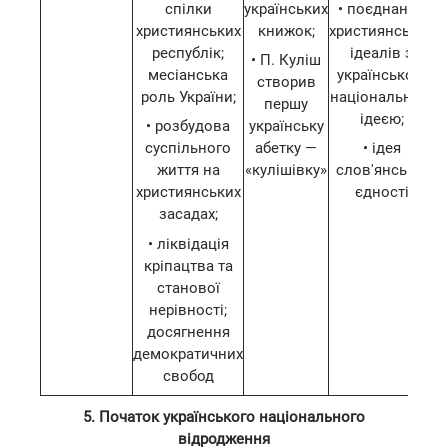
спілки
українських
• поєднання
християнських
книжок;
християнських
республік;
ідеалів з
• П. Куліш
месіанська
українською
створив
роль України;
національною
першу
ідеєю;
• розбудова
українську
суспільного
абетку —
• ідея
життя на
«кулішівку»
слов'янської
християнських
єдності
засадах;
• ліквідація
кріпацтва та
станової
нерівності;
досягнення
демократичних
свобод
5. Початок українського національного
відродження