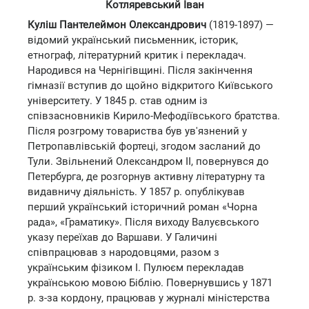
Котляревський Іван
Куліш Пантелеймон Олександрович
(1819-1897) —
відомий український письменник, історик,
етнограф, літературний критик і перекладач.
Народився на Чернігівщині. Після закінчення
гімназії вступив до щойно відкритого Київського
університету. У 1845 р. став одним із
співзасновників Кирило-Мефодіївського братства.
Після розгрому товариства був ув'язнений у
Петропавлівській фортеці, згодом засланий до
Тули. Звільнений Олександром II, повернувся до
Петербурга, де розгорнув активну літературну та
видавничу діяльність. У 1857 р. опублікував
перший український історичний роман «Чорна
рада», «Граматику». Після виходу Валуєвського
указу переїхав до Варшави. У Галичині
співпрацював з народовцями, разом з
українським фізиком І. Пулюєм перекладав
українською мовою Біблію. Повернувшись у 1871
р. з-за кордону, працював у журналі міністерства