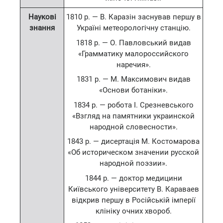
Наукові
1810 р. — В. Каразін заснував першу в
знання
Україні метеорологічну станцію.
1818 р. — О. Павловський видав
«Грамматику малороссийского
наречия».
1831 р. — М. Максимович видав
«Основи ботаніки».
1834 р. — робота І. Срезневського
«Взгляд на памятники украинской
народной словесности».
1843 р. — дисертація М. Костомарова
«Об историческом значении русской
народной поэзии».
1844 р. — доктор медицини
Київського університету В. Караваев
відкрив першу в Російській імперії
клініку очних хвороб.