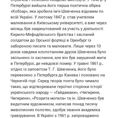
Петербурзі вийшла його перша поетична збірка
«Кобзар», яка зробила ім'я Шевченка відомим по
всій Україні. У лютому 1847 р. став учителем
малювання в Київському університеті, а вже через
місяць був заарештований за участь у діяльності
Кирило-Мефодіївського братства і засланий
солдатом до Орської фортеці в Оренбург із
забороною писати та малювати. Лише через 10
років завдяки клопотанням друзів Шевченка було
звільнено із заслання, але він був змушений жити
в Петербурзі, де невдовзі помер. У травні 1861 р.,
згідно із заповітом Т. Г. Шевченка, його було
перевезено з Петербурга до Канева і поховано на
Чернечій горі. Серед творів поета було чимало
таких, що відтворювали героїчні сторінки історії
українського народу — «Гайдамаки», «Чигирине,
Чигирине», «Розрита могила» та ін. Шевченко був
видатним художником, написав понад тисячу
живописних полотен, здобув звання академіка
гравірування. В Україні з 1961 р. запроваджено