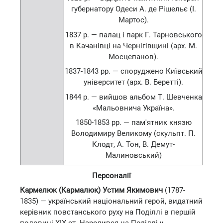
губернатору Одеси А. де Рішельє (І.
Мартос).
1837 р. — палац і парк Г. Тарновського
в Качанівці на Чернігівщині (арх. М.
Мосцепанов).
1837-1843 рр. — споруджено Київський
університет (арх. В. Беретті).
1844 р. — вийшов альбом Т. Шевченка
«Мальовнича Україна».
1850-1853 рр. — пам'ятник князю
Володимиру Великому (скульпт. П.
Клодт, А. Тон, В. Демут-
Малиновський)
Персоналії
Кармелюк (Кармалюк) Устим Якимович
(1787-
1835) — український національний герой, видатний
керівник повстанського руху на Поділлі в першій