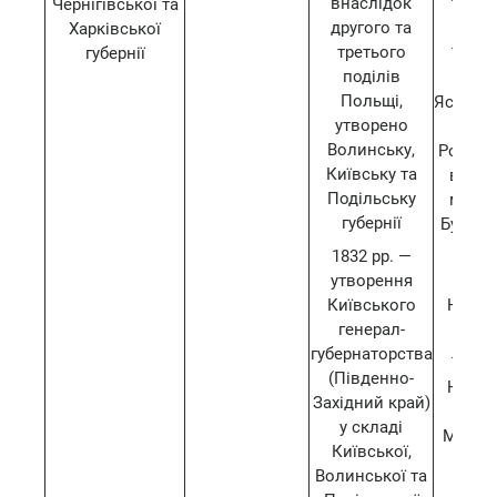
внаслідок
Чернігівської та
гу
другого та
Харківської
третього
губернії
1791 
поділів
під
Польщі,
Ясськог
утворено
з Ту
Волинську,
Російсь
Київську та
відій
Подільську
між П
губернії
Бугом і
1832 рр. —
17
утворення
утв
Київського
Новор
генерал-
гу
губернаторства
1802 
(Південно-
Новор
Західний край)
губ
у складі
Микола
Київської,
1
Волинської та
Херс