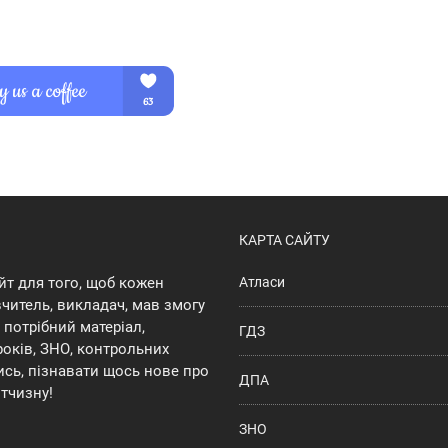
КАРТА САЙТУ
йт для того, щоб кожен
Атласи
 вчитель, викладач, мав змогу
потрібний матеріал,
ГДЗ
років, ЗНО, контрольних
ись, пізнавати щось нове про
ДПА
ітчизну!
ЗНО