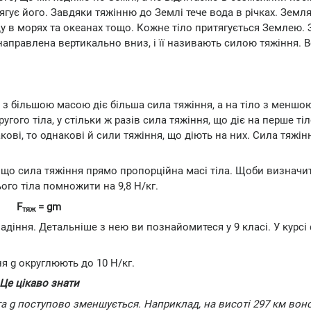
гує його. Завдяки тяжінню до Землі тече вода в річках. Земля
оду в морях та океанах тощо. Кожне тіло притягується Землею.
 направлена вертикально вниз, і її називають силою тяжіння. 
 з більшою масою діє більша сила тяжіння, а на тіло з меншо
гого тіла, у стільки ж разів сила тяжіння, що діє на перше тіл
акові, то однакові й сили тяжіння, що діють на них. Сила тяжі
що сила тяжіння прямо пропорційна масі тіла. Щоби визначи
ього тіла помножити на 9,8 Н/кг.
F
= gm
тяж
адіння. Детальніше з нею ви познайомитеся у 9 класі. У курсі 
я g округлюють до 10 Н/кг.
Це цікаво знати
а g поступово зменшується. Наприклад, на висоті 297 км вон