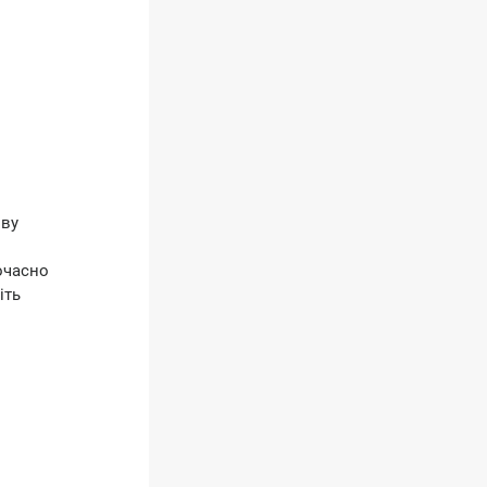
ову
ночасно
іть