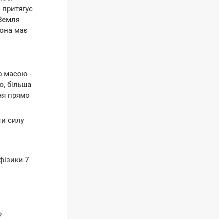
 притягує
 Земля
Вона має
ю масою -
о, більша
ння прямо
ти силу
фізики 7
о