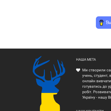
НАША МЕТА
Ми створили са
учень, студент,
онлайн вивчати 
готуватись до у
робіт. Розвиват
Україну - нашу В