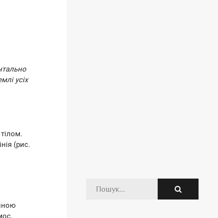
онтально
млі усіх
 тілом.
нія (рис.
чиною
мос.