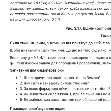
дорівнює не 9,8 Н/кг, а 9 Н/кг. Зменшення коефіцієнта п
Землею теж зменшується. Також треба враховувати, що з
полюсів, розташовані трохи ближче до центра Землі. Вн
на інших широтах (рис. 3.17).
Рис. 3.17. Відмінності си
Голов
Сила тяжіння
- сила, з якою Земля притягує до себе тіла.
Щоби визначити силу тяжіння, що діє на тіло будь-якої м
Величину g = 9,8 Н/кг називають прискорення вільного 
g». Розв’язуючи задачі для спрощення розрахунків, знач
Запитання для самоперевірки
1. Що є причиною падіння всіх тіл на Землю?
2. Яку силу називають силою тяжіння?
3. За якою формулою обчислюється сила тяжіння?
4. Як зміниться сила тяжіння, при збільшенні маси
5. Як змінюється сила тяжіння при збільшенні відс
Приклади розв’язування задач