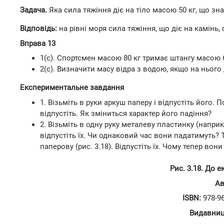
Задача.
Яка сила тяжіння діє на тіло масою 50 кг, що зн
Відповідь:
на рівні моря сила тяжіння, що діє на камінь,
Вправа 13
1(с). Спортсмен масою 80 кг тримає штангу масою 60
2(с). Визначити масу відра з водою, якщо на нього 
Експериментальне завдання
1. Візьміть в руки аркуш паперу і відпустіть його. 
відпустіть. Як зміниться характер його падіння?
2. Візьміть в одну руку металеву пластинку (наприк
відпустіть їх. Чи однаковий час вони падатимуть? Т
паперову (рис. 3.18). Відпустіть їх. Чому тепер во
Рис. 3.18. До 
Ав
ISBN:
978-96
Видавниц