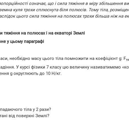
ропорційності означає, що і сила тяжіння в міру збільшення в
емна куля трохи сплюснута біля полюсів. Тому тіла, розміщен
аслідок цього сила тяжіння на полюсах трохи більша ніж на ек
ли тяжіння на полюсах і на екваторі Землі
не у цьому параграфі
аси, необхідно масу цього тіла помножити на коефіцієнт g: F
т
падіння. У курсі фізики 7 класу цю величину називатимемо «ко
ення g округлюють до 10 Н/кг.
 падаючого тіла у 2 рази?
тані від поверхні Землі?