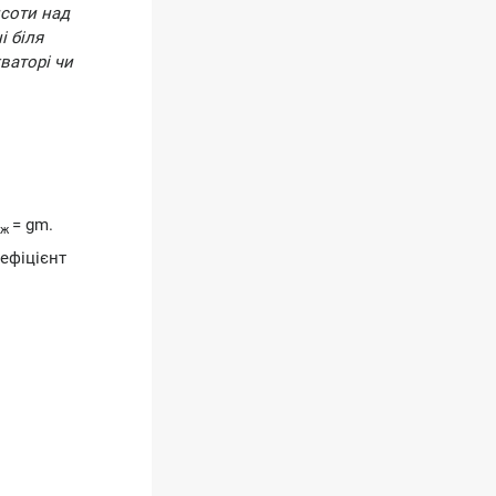
исоти над
і біля
ваторі чи
= gm.
яж
ефіцієнт