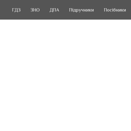
ГДЗ
ГДЗ
ЗНО
ЗНО
ДПА
ДПА
Підручники
Підручники
Посібники
Посібники