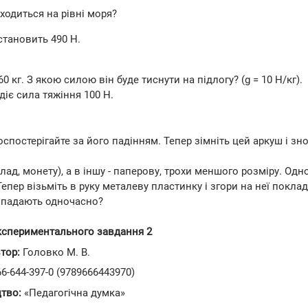
аходиться на рівні моря?
 становить 490 Н.
 кг. З якою силою він буде тиснути на підлогу? (g = 10 Н/кг).
діє сила тяжіння 100 Н.
Поспостерігайте за його падінням. Тепер зімніть цей аркуш і зн
лад, монету), а в іншу - паперову, трохи меншого розміру. Од
епер візьміть в руку металеву пластинку і згори на неї поклад
ни падають одночасно?
експериментального завдання 2
тор:
Головко М. В.
6-644-397-0 (9789666443970)
тво:
«Педагогічна думка»