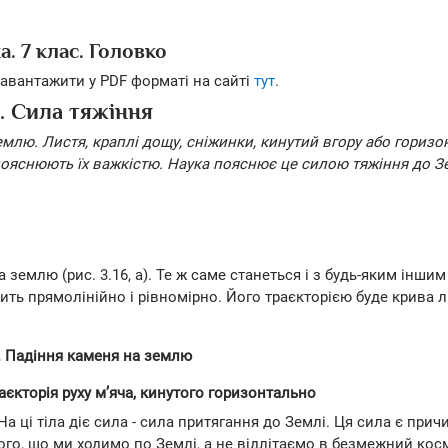
а. 7 клас. Головко
авантажити у PDF форматі на сайті
тут
.
3. Сила тяжіння
емлю. Листя, краплі дощу, сніжинки, кинутий вгору або гориз
пояснюють їх важкістю. Наука пояснює це силою тяжіння до Зе
 землю (рис. 3.16, а). Те ж саме станеться і з будь-яким іншим
ть прямолінійно і рівномірно. Його траєкторією буде крива лі
 а. Падіння каменя на землю
раєкторія руху м’яча, кинутого горизонтально
а ці тіла діє сила - сила притягання до Землі. Ця сила є при
ого, що ми ходимо по Землі, а не відлітаємо в безмежний кос