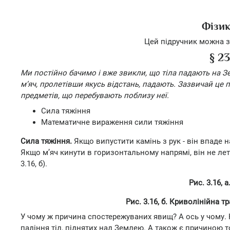
Фізик
Цей підручник можна з
§ 2
Ми постійно бачимо і вже звикли, що тіла падають на З
м’яч, пролетівши якусь відстань, падають. Зазвичай це 
предметів, що перебувають поблизу неї.
Сила тяжіння
Математичне вираження сили тяжіння
Сила тяжіння.
Якщо випустити камінь з рук - він впаде на
Якщо м’яч кинути в горизонтальному напрямі, він не лети
3.16, б).
Рис. 3.16,
Рис. 3.16, б. Криволінійна т
У чому ж причина спостережуваних явищ? А ось у чому. Н
падіння тіл, піднятих над Землею. А також є причиною т