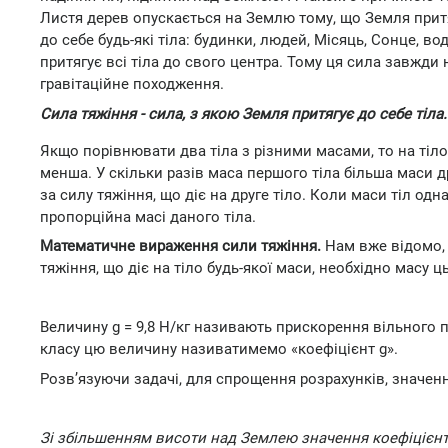
Листя дерев опускається на Землю тому, що Земля притя
до себе будь-які тіла: будинки, людей, Місяць, Сонце, в
притягує всі тіла до свого центра. Тому ця сила завжди
гравітаційне походження.
Сила тяжіння - сила, з якою Земля притягує до себе тіла.
Якщо порівнювати два тіла з різними масами, то на тіло
менша. У скільки разів маса першого тіла більша маси дру
за силу тяжіння, що діє на друге тіло. Коли маси тіл одн
пропорційна масі даного тіла.
Математичне вираження сили тяжіння.
Нам вже відомо, 
тяжіння, що діє на тіло будь-якої маси, необхідно масу ц
Величину g = 9,8 Н/кг називають прискорення вільного п
класу цю величину називатимемо «коефіцієнт g».
Розв’язуючи задачі, для спрощення розрахунків, значенн
Зі збільшенням висоти над Землею значення коефіцієнт