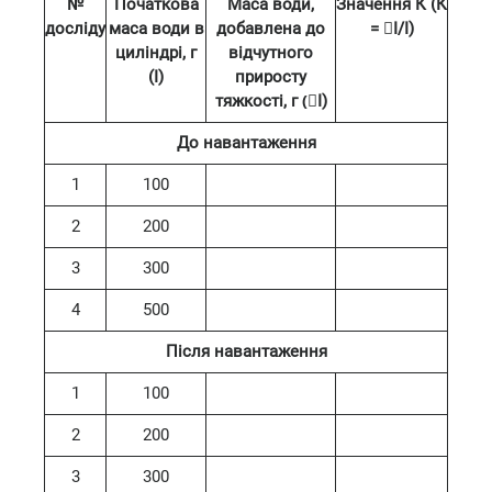
№
Початкова
Маса води,
Значення К (К
досліду
маса води в
добавлена до
= ⃤І/І)
циліндрі, г
відчутного
(І)
приросту
тяжкості, г (⃤I)
До навантаження
1
100
2
200
3
300
4
500
Після навантаження
1
100
2
200
3
300