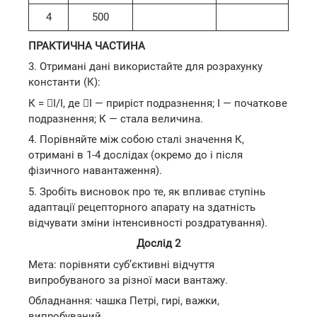
4
500
ПРАКТИЧНА ЧАСТИНА
3. Отримані дані використайте для розрахунку
константи (К):
К = ⃤І/І, де ⃤І — приріст подразнення; І — початкове
подразнення; К — стала величина.
4. Порівняйте між собою сталі значення К,
отримані в 1-4 дослідах (окремо до і після
фізичного навантаження).
5. Зробіть висновок про те, як впливає ступінь
адаптації рецепторного апарату на здатність
відчувати зміни інтенсивності роздратування).
Дослід 2
Мета: порівняти суб’єктивні відчуття
випробуваного за різної маси вантажу.
Обладнання: чашка Петрі, гирі, важки,
випробуваний.