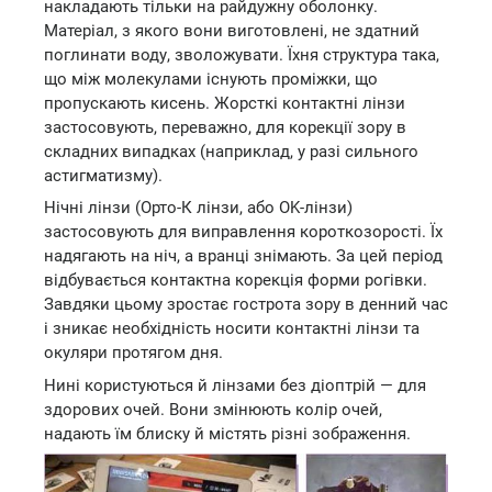
накладають тільки на райдужну оболонку.
Матеріал, з якого вони виготовлені, не здатний
поглинати воду, зволожувати. Їхня структура така,
що між молекулами існують проміжки, що
пропускають кисень. Жорсткі контактні лінзи
застосовують, переважно, для корекції зору в
складних випадках (наприклад, у разі сильного
астигматизму).
Нічні лінзи (Орто-К лінзи, або OK-лінзи)
застосовують для виправлення короткозорості. Їх
надягають на ніч, а вранці знімають. За цей період
відбувається контактна корекція форми рогівки.
Завдяки цьому зростає гострота зору в денний час
і зникає необхідність носити контактні лінзи та
окуляри протягом дня.
Нині користуються й лінзами без діоптрій — для
здорових очей. Вони змінюють колір очей,
надають їм блиску й містять різні зображення.