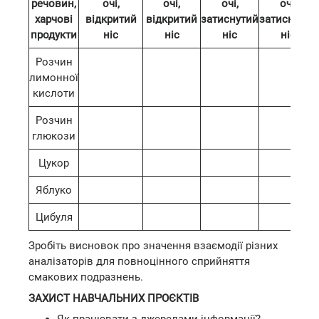
речовин,
очі,
очі,
очі,
очі,
харчові
відкритий
відкритий
затиснутий
затиснутий
продукти
ніс
ніс
ніс
ніс
Розчин
лимонної
кислоти
Розчин
глюкози
Цукор
Яблуко
Цибуля
Зробіть висновок про значення взаємодії різних
аналізаторів для повноцінного сприйняття
смакових подразнень.
ЗАХИСТ НАВЧАЛЬНИХ ПРОЄКТІВ