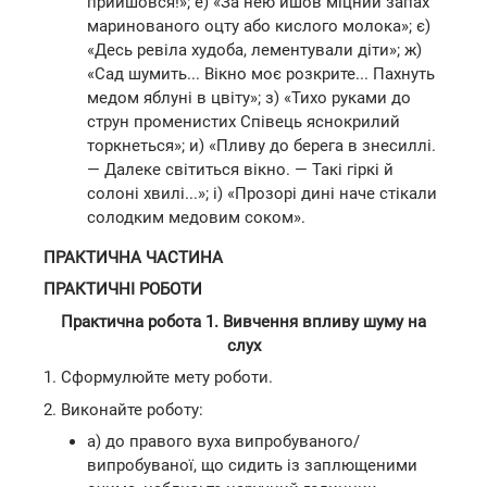
прийшовся!»; е) «За нею йшов міцний запах
маринованого оцту або кислого молока»; є)
«Десь ревіла худоба, лементували діти»; ж)
«Сад шумить... Вікно моє розкрите... Пахнуть
медом яблуні в цвіту»; з) «Тихо руками до
струн променистих Співець яснокрилий
торкнеться»; и) «Пливу до берега в знесиллі.
— Далеке світиться вікно. — Такі гіркі й
солоні хвилі...»; і) «Прозорі дині наче стікали
солодким медовим соком».
ПРАКТИЧНА ЧАСТИНА
ПРАКТИЧНІ РОБОТИ
Практична робота 1. Вивчення впливу шуму на
слух
1. Сформулюйте мету роботи.
2. Виконайте роботу:
а) до правого вуха випробуваного/
випробуваної, що сидить із заплющеними