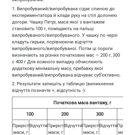
1. Випробуваний/випробувана сідає спиною до
експериментатора й кладе руку на стіл долонею
догори. Чашку Петрі, маса якої з вантажем
становить 100 г, поміщають на пальці
випробуваного/випробуваного. У чашку по черзі
кладуть гирьки, порівнюючи відчуття
випробуваного/випробуваної. Потім ці пороги
визначають за різних початкових мас — 200 г, 300
с 400 г Для кожного випадку обчислюють
додаткову мінімальну масу, прибавку якої
випробуваний/випробувана відчуває суб’єктивно.
2. Результати запишіть у таблицю (виникнення
відчуття позначте +, відсутність -):
Початкова маса вантажу, г
100
200
300
4
Приріст
Відчуття
Приріст
Відчуття
Приріст
Відчуття
Приріст
маси, г
маси, г
маси, г
маси, г