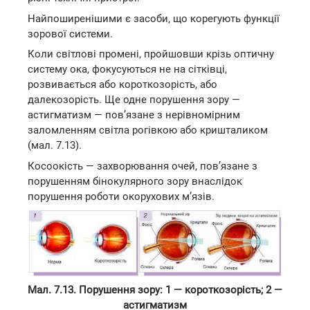
Найпоширенішими є засоби, що корегують функції
зорової системи.
Коли світлові промені, пройшовши крізь оптичну
систему ока, фокусуються не на сітківці,
розвивається або короткозорість, або
далекозорість. Ще одне порушення зору —
астигматизм — пов’язане з нерівномірним
заломленням світла рогівкою або кришталиком
(мал. 7.13).
Косоокість — захворювання очей, пов’язане з
порушенням бінокулярного зору внаслідок
порушення роботи окорухових м’язів.
Мал. 7.13. Порушення зору: 1 — короткозорість; 2 —
астигматизм