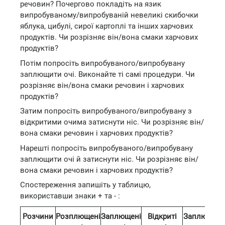
речовин? Почергово покладіть на язик
випробуваному/випробуваній невеликі скибочки
яблука, цибулі, сирої картоплі та інших харчових
продуктів. Чи розрізняє він/вона смаки харчових
продуктів?
Потім попросіть випробуваного/випробувану
заплющити очі. Виконайте ті самі процедури. Чи
розрізняє він/вона смаки речовин і харчових
продуктів?
Затим попросіть випробуваного/випробувану з
відкритими очима затиснути ніс. Чи розрізняє він/
вона смаки речовин і харчових продуктів?
Нарешті попросіть випробуваного/випробувану
заплющити очі й затиснути ніс. Чи розрізняє він/
вона смаки речовин і харчових продуктів?
Спостереження запишіть у таблицю,
використавши знаки + та - :
Розчини
Розплющені
Заплющені
Відкриті
Заплющені