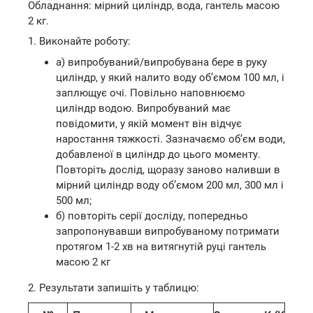
Обладнання: мірний циліндр, вода, гантель масою
2 кг.
1. Виконайте роботу:
а) випробуваний/випробувана бере в руку
циліндр, у який налито воду об’ємом 100 мл, і
заплющує очі. Повільно наповнюємо
циліндр водою. Випробуваний має
повідомити, у якій момент він відчує
наростання тяжкості. Зазначаємо об’єм води,
добавленої в циліндр до цього моменту.
Повторіть дослід, щоразу заново наливши в
мірний циліндр воду об’ємом 200 мл, 300 мл і
500 мл;
б) повторіть серії досліду, попередньо
запропонувавши випробуваному потримати
протягом 1-2 хв на витягнутій руці гантель
масою 2 кг
2. Результати запишіть у таблицю: