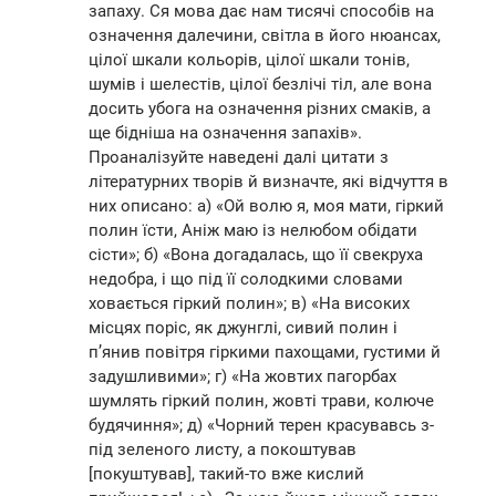
запаху. Ся мова дає нам тисячі способів на
означення далечини, світла в його нюансах,
цілої шкали кольорів, цілої шкали тонів,
шумів і шелестів, цілої безлічі тіл, але вона
досить убога на означення різних смаків, а
ще бідніша на означення запахів».
Проаналізуйте наведені далі цитати з
літературних творів й визначте, які відчуття в
них описано: а) «Ой волю я, моя мати, гіркий
полин їсти, Аніж маю із нелюбом обідати
сісти»; б) «Вона догадалась, що її свекруха
недобра, і що під її солодкими словами
ховається гіркий полин»; в) «На високих
місцях поріс, як джунглі, сивий полин і
п’янив повітря гіркими пахощами, густими й
задушливими»; г) «На жовтих пагорбах
шумлять гіркий полин, жовті трави, колюче
будячиння»; д) «Чорний терен красувавсь з-
під зеленого листу, а покоштував
[покуштував], такий-то вже кислий