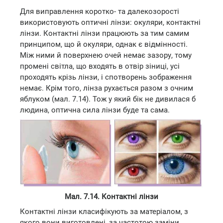
Для виправлення коротко- та далекозорості
використовують оптичні лінзи: окуляри, контактні
лінзи. Контактні лінзи працюють за тим самим
принципом, що й окуляри, однак є відмінності.
Між ними й поверхнею очей немає зазору, тому
промені світла, що входять в отвір зіниці, усі
проходять крізь лінзи, і спотворень зображення
немає. Крім того, лінза рухається разом з очним
яблуком (мал. 7.14). Тож у який бік не дивилася б
людина, оптична сила лінзи буде та сама.
Мал. 7.14. Контактні лінзи
Контактні лінзи класифікують за матеріалом, з
якого вони виготовлені, за частотою заміни,