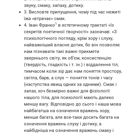
звуку, смаку, запаху, дотику.
3. Висловте припущення, чому під час нежиті
їжа «втрачає» смак.
1
4. Іван Франко
в естетичному трактаті «Із
секретів поетичної творчості» зазначав: «З
психологічного погляду, крім зору і слуху,
найважніший власне дотик, бо він позволяє
нам пізнавати такі важні прикмети
зверхнього світу, як об’єм, консистенцію
(твердість, гладкість і т. ін.) і віддалення тіл,
тимчасом коли зір дає нам поняття простору,
світла, барв, а слух — поняття тонів і часу
(наступства явищ одних за одними). Смак і
запах, хоч безмірно важні для фізіології
нашого тіла, для психології мають далеко
меншу вагу. Відповідно до сього і наша мова
найбагатша на означення вражень зору,
менше багата, але все-таки досить багата на
означення вражень слуху і дотику, а
найбідніша на означення вражень смаку і