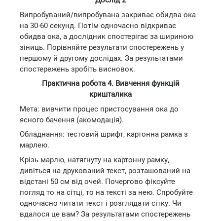
Дослід 2
Випробуваний/випробувана закриває обидва ока
на 30-60 секунд. Потім одночасно відкриває
обидва ока, а дослідник спостерігає за шириною
зіниць. Порівняйте результати спостережень у
першому й другому дослідах. За результатами
спостережень зробіть висновок.
Практична робота 4. Вивчення функцій
кришталика
Мета: вивчити процес пристосування ока до
ясного бачення (акомодація).
Обладнання: тестовий шрифт, картонна рамка з
марлею.
Крізь марлю, натягнуту на картонну рамку,
дивіться на друкований текст, розташований на
відстані 50 см від очей. Почергово фіксуйте
погляд то на сітці, то на тексті за нею. Спробуйте
одночасно читати текст і розглядати сітку. Чи
вдалося це вам? За результатами спостережень