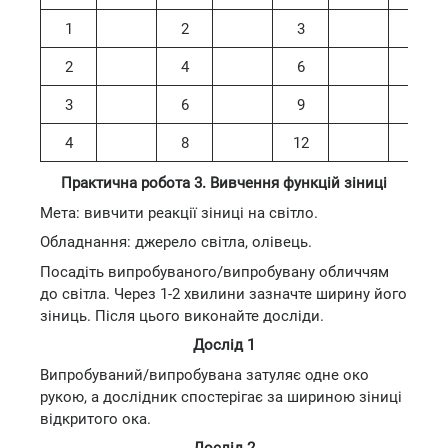
1
2
3
4
2
4
6
8
3
6
9
12
4
8
12
16
Практична робота 3. Вивчення функцій зіниці
Мета: вивчити реакції зіниці на світло.
Обладнання: джерело світла, олівець.
Посадіть випробуваного/випробувану обличчям
до світла. Через 1-2 хвилини зазначте ширину його
зіниць. Після цього виконайте досліди.
Дослід 1
Випробуваний/випробувана затуляє одне око
рукою, а дослідник спостерігає за шириною зіниці
відкритого ока.