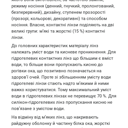
режиму носіння (денний, гнучкий, пролонгований,
безперервний), дизайну, ступенем прозорості
(прозорі, кольорові, декоративні) та способом
носіння. Власне, контактні лінзи поділяють на дві
великі групи: м’які та жорсткі (15 %) контактні
лінзи.
До головних характеристик матеріалу лінз
належать уміст води та кисневе проникнення. Для
гідрогелевих контактних лінз що більшим є вміст
води, то більше вони пропускають кисню до
рогівки ока, що позитивно позначається на
здоров’ї очей. Проте зі збільшенням умісту води
гідрогелеві лінзи стають надто м’якими й ними
важко користуватися. Тому максимальний уміст
води в гідрогелевих лінзах не перевищує 70 %. Для
силікон-гідрогелевих лінз пропускання кисню не
пов’язане з умістом води.
На відміну від м’яких лінз, що накривають
райдужну оболонку й частину білка ока, жорсткі