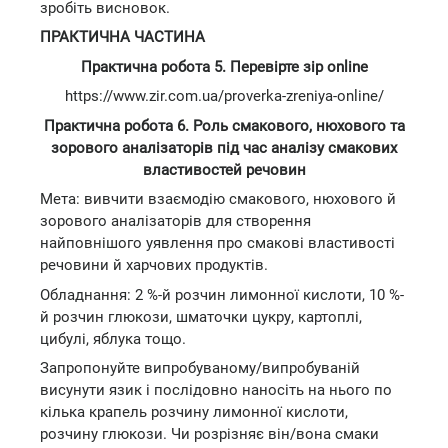
зробіть висновок.
ПРАКТИЧНА ЧАСТИНА
Практична робота 5. Перевірте зір online
https://www.zir.com.ua/proverka-zreniya-online/
Практична робота 6. Роль смакового, нюхового та
зорового аналізаторів під час аналізу смакових
властивостей речовин
Мета: вивчити взаємодію смакового, нюхового й
зорового аналізаторів для створення
найповнішого уявлення про смакові властивості
речовини й харчових продуктів.
Обладнання: 2 %-й розчин лимонної кислоти, 10 %-
й розчин глюкози, шматочки цукру, картоплі,
цибулі, яблука тощо.
Запропонуйте випробуваному/випробуваній
висунути язик і послідовно наносіть на нього по
кілька крапель розчину лимонної кислоти,
розчину глюкози. Чи розрізняє він/вона смаки