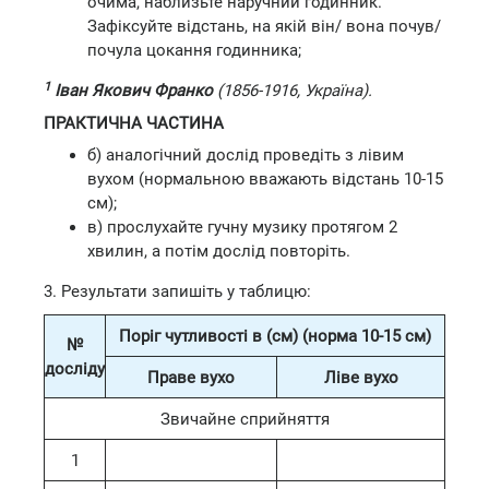
очима, наблизьте наручний годинник.
Зафіксуйте відстань, на якій він/ вона почув/
почула цокання годинника;
1
Іван Якович Франко
(1856-1916, Україна).
ПРАКТИЧНА ЧАСТИНА
б) аналогічний дослід проведіть з лівим
вухом (нормальною вважають відстань 10-15
см);
в) прослухайте гучну музику протягом 2
хвилин, а потім дослід повторіть.
3. Результати запишіть у таблицю:
Поріг чутливості в (см) (норма 10-15 см)
№
досліду
Праве вухо
Ліве вухо
Звичайне сприйняття
1