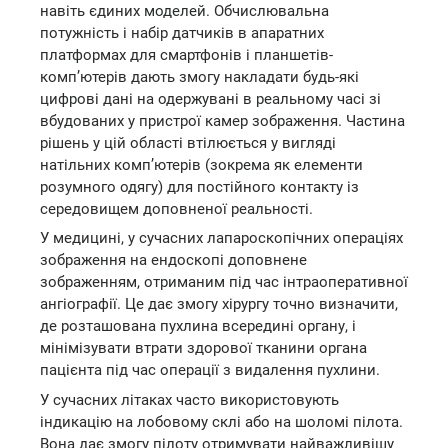
навіть єдиних моделей. Обчислювальна
потужність і набір датчиків в апаратних
платформах для смартфонів і планшетів-
комп’ютерів дають змогу накладати будь-які
цифрові дані на одержувані в реальному часі зі
вбудованих у пристрої камер зображення. Частина
рішень у цій області втілюється у вигляді
натільних комп’ютерів (зокрема як елементи
розумного одягу) для постійного контакту із
середовищем доповненої реальності.
У медицині, у сучасних лапароскопічних операціях
зображення на ендоскопі доповнене
зображенням, отриманим під час інтраоперативної
ангіографії. Це дає змогу хірургу точно визначити,
де розташована пухлина всередині органу, і
мінімізувати втрати здорової тканини органа
пацієнта під час операції з видалення пухлини.
У сучасних літаках часто використовують
індикацію на лобовому склі або на шоломі пілота.
Вона дає змогу пілоту отримувати найважливішу