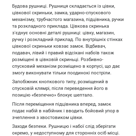
Будова рушниці. Рушниця складається із цівки,
цівкової скриньки, замка, ударно-спускового
механізму, трубчастого магазина, підцівника, ручки
та розкладного приклада. Цівкова скринька
з'єднує основні деталі рушниці: цівку, магазин,
ручку і розкладний приклад. По внутрішніх стінках
цівкової скриньки ковзає замок. Відбивач,
подавач, лівий і правий відсікані набоїв також
розміщені в цівковій скриньці. Розбивно-
спусковий механізм розміщено в корпусі, що дає
змогу виконувати тільки поодинокі постріли.
Запобіжник кнопкового типу, розміщений в
спусковій клямрі, після переведення його в
позицію «безпечно» блокує шептало.
Після переміщення підцівника вперед, замок
подає набій в набійник і вводить бойовий упор в
зчеплення з хвостовиком цівки.
Заходи безпеки. Рушницю і набої слід зберігати
окремо, у недоступному для сторонніх осіб місці.