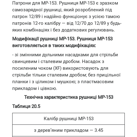
Патрони для МР-153. Рушниця МР-153 є зразком
самозарядної рушниці, який розроблений під
патрон 12/89 і надійно функціонує з усією тамою
патронів 12-го калібру — від 12/70 до 12/89 у будь-
яких комбінаціях і без додаткових регулювань.
Модифікації рушниці МР-153. Рушниця МР-153
виготовляється в таких модифікаціях:
- зі змінними дульними насадками для стрільби
свинцевим і сталевим дробом. Насадок з
посиленим чоком (XF) використовують для
стрільби тільки сталевим дробом; без прицільної
планки і з ціликом і мушкою; з пластмасовим
прикладом і цівкою.
Технічна характеристика рушниці МР-153
Таблиця 20.5
Калібр рушниці МР-153
з дерев’яним прикладом — 3.45