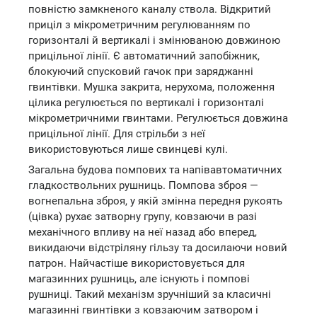
повністю замкненого каналу ствола. Відкритий
приціл з мікрометричним регулюванням по
горизонталі й вертикалі і змінюваною довжиною
прицільної лінії. Є автоматичний запобіжник,
блокуючий спусковий гачок при заряджанні
гвинтівки. Мушка закрита, нерухома, положення
цілика регулюється по вертикалі і горизонталі
мікрометричними гвинтами. Регулюється довжина
прицільної лінії. Для стрільби з неї
використовуються лише свинцеві кулі.
Загальна будова помпових та напівавтоматичних
гладкоствольних рушниць. Помпова зброя —
вогнепальна зброя, у якій змінна передня рукоять
(цівка) рухає затворну групу, ковзаючи в разі
механічного впливу на неї назад або вперед,
викидаючи відстріляну гільзу та досилаючи новий
патрон. Найчастіше використовується для
магазинних рушниць, але існують і помпові
рушниці. Такий механізм зручніший за класичні
магазинні гвинтівки з ковзаючим затвором і