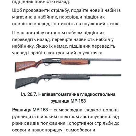
підцівник повністю назад.
Щоб продовжити стрільбу, подайте новий набій із
магазина в набійник, перевівши підцівник
повністю вперед, і натисніть на спусковий гачок.
Після пострілу останнім набоєм підцівник
переведіть назад, перевірте наявність набоїв у
набійнику. Якщо їх немає, підцівник переведіть
уперед і зробіть контрольний спуск гачка.
Іл. 20.7. Напівавтоматична гладкоствольна
рушниця МР-153
Рушниця МР-153
— самозарядна гладкоствольна
рушниця із широким спектром застосування: від
різних видів полювання і спортивної стрільби до
охорони правопорядку і самооборони.