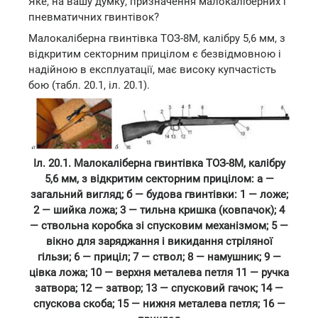
Яке, на вашу думку, призначення малокаліберних і
пневматичних гвинтівок?
Малокаліберна гвинтівка ТОЗ-8М, калібру 5,6 мм, з
відкритим секторним прицілом є безвідмовною і
надійною в експлуатації, має високу купчастість
бою (табл. 20.1, іл. 20.1).
Іл. 20.1. Малокаліберна гвинтівка ТОЗ-8М, калібру
5,6 мм, з відкритим секторним прицілом: а —
загальний вигляд; б — будова гвинтівки: 1 — ложе;
2 — шийка ложа; 3 — тильна кришка (ковпачок); 4
— ствольна коробка зі спусковим механізмом; 5 —
вікно для заряджання і викидання стріляної
гільзи; 6 — приціл; 7 — ствол; 8 — намушник; 9 —
цівка ложа; 10 — верхня металева петля 11 — ручка
затвора; 12 — затвор; 13 — спусковий гачок; 14 —
спускова скоба; 15 — нижня металева петля; 16 —