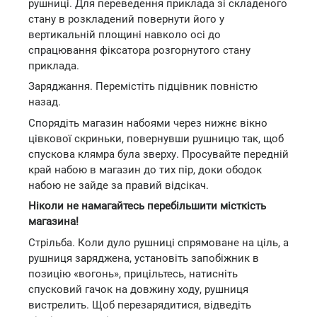
рушниці. Для переведення приклада зі складеного
стану в розкладений повернути його у
вертикальній площині навколо осі до
спрацювання фіксатора розгорнутого стану
приклада.
Заряджання. Перемістіть підцівник повністю
назад.
Спорядіть магазин набоями через нижнє вікно
цівкової скриньки, повернувши рушницю так, щоб
спускова клямра була зверху. Просувайте передній
край набою в магазин до тих пір, доки ободок
набою не зайде за правий відсікач.
Ніколи не намагайтесь перебільшити місткість
магазина!
Стрільба. Коли дуло рушниці спрямоване на ціль, а
рушниця заряджена, установіть запобіжник в
позицію «вогонь», прицільтесь, натисніть
спусковий гачок на довжину ходу, рушниця
вистрелить. Щоб перезарядитися, відведіть