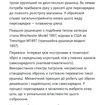
трохи зручніший за двоствольні рушниці, бо немає
потреби прибирати руку з рукояті для перезарядки
до повного розстрілу магазина. У збройовій
справі загальноприйнята назва цього виду
перезарядки — плаваюча цівка.
Першою рушницею з подібним типом затвора
стала Winchester Model 1897, відома в США як
Trenchgun М1897 (траншейна рушниця моделі
1897).
Переваги. Інтервал між пострілами в помпової
зброї в середньому коротший, ніж у певних зразків
самозарядного (напівавтоматичного).
Використання спектру патронів, несумісних зі
стандартною зброєю, є суттєвою перевагою такої
рушниці. Механічний принцип дії робить цю зброю
дешевшою і надійнішою, ніж самозарядна. У
процесі перезарядки є можливість вибрати нову
ціль, що є унікальною властивістю цього
озброєння.