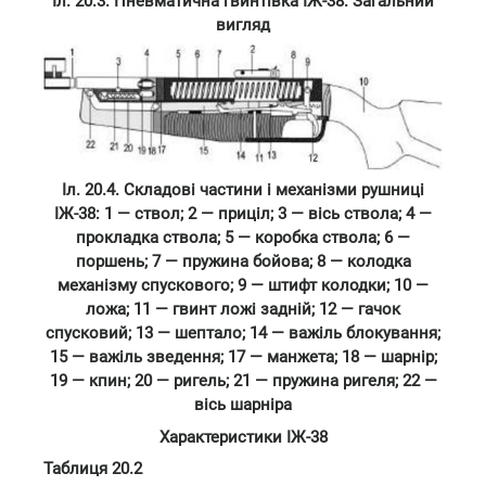
Іл. 20.3. Пневматична гвинтівка ІЖ-38. Загальний
вигляд
Іл. 20.4. Складові частини і механізми рушниці
ІЖ-38: 1 — ствол; 2 — приціл; 3 — вісь ствола; 4 —
прокладка ствола; 5 — коробка ствола; 6 —
поршень; 7 — пружина бойова; 8 — колодка
механізму спускового; 9 — штифт колодки; 10 —
ложа; 11 — гвинт ложі задній; 12 — гачок
спусковий; 13 — шептало; 14 — важіль блокування;
15 — важіль зведення; 17 — манжета; 18 — шарнір;
19 — кпин; 20 — ригель; 21 — пружина ригеля; 22 —
вісь шарніра
Характеристики ІЖ-38
Таблиця 20.2