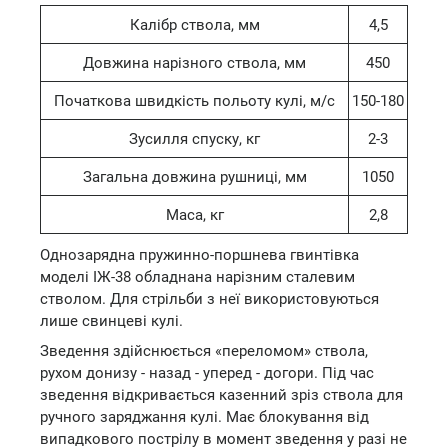
Калібр ствола, мм
4,5
Довжина нарізного ствола, мм
450
Початкова швидкість польоту кулі, м/с
150-180
Зусилля спуску, кг
2-3
Загальна довжина рушниці, мм
1050
Маса, кг
2,8
Однозарядна пружинно-поршнева гвинтівка
моделі ІЖ-38 обладнана нарізним сталевим
стволом. Для стрільби з неї використовуються
лише свинцеві кулі.
Зведення здійснюється «переломом» ствола,
рухом донизу - назад - уперед - догори. Під час
зведення відкривається казенний зріз ствола для
ручного заряджання кулі. Має блокування від
випадкового пострілу в момент зведення у разі не