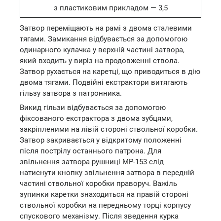
з пластиковим прикладом — 3,5
Затвор переміщають на рамі з двома сталевими
тягами. Замикання відбувається за допомогою
одинарного кулачка у верхній частині затвора,
який входить у виріз на продовженні ствола.
Затвор рухається на каретці, що приводиться в дію
двома тягами. Подвійні екстрактори витягають
гільзу затвора з патронника.
Викид гільзи відбувається за допомогою
фіксованого екстрактора з двома зубцями,
закріпленими на лівій стороні ствольної коробки.
Затвор закривається у відкритому положенні
після пострілу останнього патрона. Для
звільнення затвора рушниці МР-153 слід
натиснути кнопку звільнення затвора в передній
частині ствольної коробки праворуч. Важіль
зупинки каретки знаходиться на правій стороні
ствольної коробки на передньому торці корпусу
спускового механізму. Після зведення курка