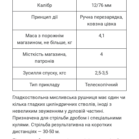
Калібр
12/76 мм
Принцип дії
Ручна перезарядка,
ковзна цівка
Маса з порожнім
4,1
магазином, не більше, кг
Місткість магазина,
4
патронів
Зусилля спуску, кгс
2,5-3,5
Тип прикладу
Телескопічний
Гладкоствольна мисливська рушниця має один чи
кілька гладких циліндричних стволів, іноді з
невеликим звуженням у дуловій частині.
Призначена для стрільби дробом і спеціальними
кулями. Стрільба результативна на коротких
дистанціях — 30-50 м.