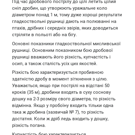
Під час дробового пострілу до цілі летить цілий
сніп дробин, що утворюють уражальне коло
діаметром понад 1 м, тому дуже хороші результати
гладкоствольні рушниці дають на полюванні на
птахів, дрібних і середніх звірів, яких доводиться
стріляти в польоті або на бігу.
Основні показники гладкоствольної мисливської
рушниці. Основним показником бою дробової
рушниці вважають його різкість, купчастість і
осип, а також сталість усіх цих якостей.
Різкість бою характеризується пробивною
здатністю дробу в момент зіткнення з цілю.
Уважається, якщо при пострілі на відстані 50
кроків (35 м), дробини входять в суху соснову
дошку на 2-3 розміру свого діаметра, то різкість
відмінна. Якщо у пробоїну входить тільки одна
така ж дробина (зазвичай № 7), то різкість
достатня. Коли ж дріб ледь входить у дошку,
різкість погана.
Купчастість бою характеризується