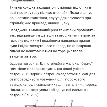
прицілювання.
Тильна кришка захищає очі стрільця від опіку в
разі прориву газу під час стрільби. Ложе з'єднує
всі частини гвинтівки, слугує для зручності при
стрільбі; має приклад, шийку, цівку.
Заряджання малокаліберної гвинтівки проводять
так: відкривши і відвівши затвор, узяти патрон за
головку великим і вказівним пальцями правої
руки і підштовхнути його вперед, поки закраїна
гільзи не наштовхнеться на торець ствола;
закрити затвор.
Будова патронів. Для стрільби з малокаліберної
гвинтівки використовують так звані унітарні
патрони. Унітарний патрон складається з кулі для
безпосереднього ураження цілі; порохового
заряду; капсуля-запальника для запалення пороху;
гільзи, яка є корпусом і об’єднує всі елементи
патрона (іл. 20.2).