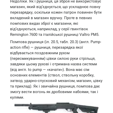
Недоліки. Як і рушниця, ця зброя не використовує
магазин, який від’єднується, що ускладнює повну
перезарядку, оскільки кожен патрон повинен бути
вкладений в магазин вручну. Проте в певних
помпових видах зброї є магазини, які
від’єднуються, наприклад, у серії гвинтівок
Remington 7600 та італійської рушниці Valtro РМ5.
Помпова рушниця (іл. 20.5, табл. 20.3) (англ. Pump-
action rifle) — рушниця, перезарядка якої
відбувається поздовжним рухом
(пересмикуванням) цівки силою руки стрільця,
завдяки цьому рухові і отримана назва системи
(від англ. to pump — «качати»). Вона має сім
основних елементів (ствол, ствольну коробку,
затвор, ударно-спусковий механізм, магазин, цівку
та приклад). Як і звичайна рушниця, помпова дає
змогу вести вогонь як дробовими набоями, так і
кулями.