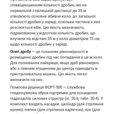
співвідношенням кількості дробин, які на
нормальній стрілецькій дистанції до 35 м
утворюють основне вбивче коло, до загальної
кількості дробин у заряді, оскільки частина з них
розсіюється вбік. Цю якість визначають,
підраховуючи у відсотках кількість дробин, що
влучили на відстані 35 м у коло діаметром 75 см,
щодо кількості дробин у заряді.
Осип дробу
— це показник рівномірності в
розміщенні дробин під час попадання в це ж коло.
Для полювання найкраще, якщо дріб рівномірно
або з певним згущенням до центру приходить в
пристрілювальну мішень. Цю якість легко
визначити на око.
Помпова рушниця ФОРТ-500 — службова
гладкоцівкова зброя підтримки для оснащення
підрозділів силових структур (іл. 20.6, табл. 20.4). У
комплект входять насадки: циліндр (для стріляння
кулею); півчок (для стріляння картеччю); чок (для