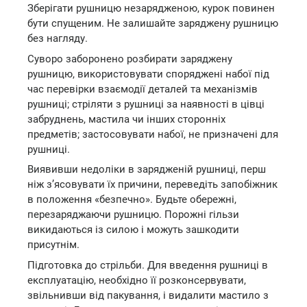
Зберігати рушницю незарядженою, курок повинен
бути спущеним. Не залишайте заряджену рушницю
без нагляду.
Суворо заборонено розбирати заряджену
рушницю, використовувати споряджені набої під
час перевірки взаємодії деталей та механізмів
рушниці; стріляти з рушниці за наявності в цівці
забруднень, мастила чи інших сторонніх
предметів; застосовувати набої, не призначені для
рушниці.
Виявивши недоліки в зарядженій рушниці, перш
ніж з’ясовувати їх причини, переведіть запобіжник
в положення «безпечно». Будьте обережні,
перезаряджаючи рушницю. Порожні гільзи
викидаються із силою і можуть зашкодити
присутнім.
Підготовка до стрільби. Для введення рушниці в
експлуатацію, необхідно її розконсервувати,
звільнивши від пакування, і видалити мастило з