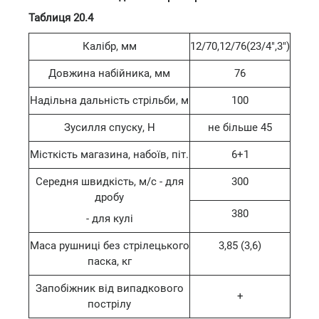
Таблиця 20.4
Калібр, мм
12/70,12/76(23/4",3")
Довжина набійника, мм
76
Надільна дальність стрільби, м
100
Зусилля спуску, Н
не більше 45
Місткість магазина, набоїв, піт.
6+1
Середня швидкість, м/с - для
300
дробу
380
- для кулі
Маса рушниці без стрілецького
3,85 (3,6)
паска, кг
Запобіжник від випадкового
+
пострілу