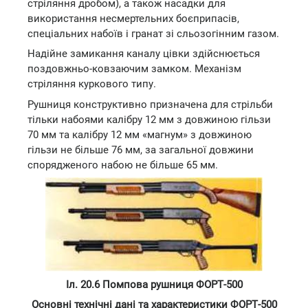
стріляння дробом), а також насадки для
використання несмертельних боєприпасів,
спеціальних набоїв і гранат зі сльозогінним газом.
Надійне замикання каналу цівки здійснюється
поздовжньо-ковзаючим замком. Механізм
стріляння куркового типу.
Рушниця конструктивно призначена для стрільби
тільки набоями калібру 12 мм з довжиною гільзи
70 мм та калібру 12 мм «магнум» з довжиною
гільзи не більше 76 мм, за загальної довжини
спорядженого набою не більше 65 мм.
Іл. 20.6 Помпова рушниця ФОРТ-500
Основні технічні дані та характеристики ФОРТ-500