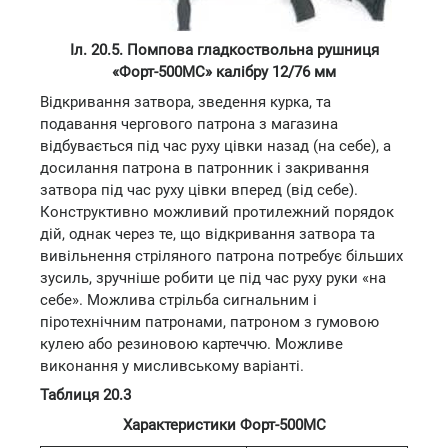
Іл. 20.5. Помпова гладкоствольна рушниця
«Форт-500МС» калібру 12/76 мм
Відкривання затвора, зведення курка, та
подавання чергового патрона з магазина
відбувається під час руху цівки назад (на себе), а
досилання патрона в патронник і закривання
затвора під час руху цівки вперед (від себе).
Конструктивно можливий протилежний порядок
дій, однак через те, що відкривання затвора та
вивільнення стріляного патрона потребує більших
зусиль, зручніше робити це під час руху руки «на
себе». Можлива стрільба сигнальним і
піротехнічним патронами, патроном з гумовою
кулею або резиновою картеччю. Можливе
виконання у мисливському варіанті.
Таблиця 20.3
Характеристики Форт-500МС