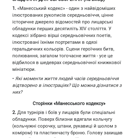
1.
«Манесський кодекс» - один з найвідоміших
ілюстрованих рукописів середньовіччя, цінне
історичне джерело відомостей про лицарські
обладунки перших десятиліть XIV століття. У
кодексі зібрано вірші середньовічних поетів,
ілюстровані їхніми портретами в одязі
геральдичних кольорів. Сцени героїчних битв,
полювання, загалом тогочасне життя - усе це
відбилося в шедеврах середньовічної книжкової
мініатюри.
•
Які моменти життя людей часів середньовіччя
відтворено в ілюстраціях? Що можна дізнатися з
них?
Сторінки «Манесського кодексу»
2.
Для турнірів і боїв у лицарів були спеціальні
обладунки. Поверх білизни вдягали кольчугу
(кольчужні сорочку, штани, рукавиці й шолом з
коміром) та пластинчасту броню. Голову захищав