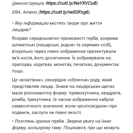
(реконструкція,
https://cutt.ly/NeYXVCoB
).
ERA. Ameno (
https://cutt.ly/neSOFog6
).
• Яку інформацію містять твори про життя
лицарів?
Яскраві середньовічні промовисті герби, зокрема
шляхетські (лицарські, родові та окремих осіб),
візуально через певні зображення презентували
ім’я носія, його досягнення. Їх зображували на
прапорах, хоругвах, монетах, печатках, документах
тощо.
Це «візитівки», своєрідне «обличчя» роду, який
представляв лицар. Знаки на лицарських щитах
мали різноманітну форму: прямокутника, квадрата,
ромба, трикутника. Із часом зображення набули
символічного значення: вони «розповідали» про
подвиги, заслуги чи певні якості.
•
Розглянь зразки гербів. Зверни увагу на їхню
форму, кольорову гаму. Поцікався, про що можуть