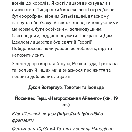
воїнів до королів. Якості лицаря виховували з
дитинства. Лицарський кодекс честі передбачав
бути хоробрим, вірним Батьківщині, власному
слову та обов’язку. А також володіти вишуканими
манерами, бути освіченим, великодушним,
благородним, віддано служити Прекрасній Дамі.
Ідеалом лицарства був святий Георгій
Побідоносець, який уособлює доблесть, віру та
непохитну силу.
З легенд про короля Артура, Робіна Гуда, Тристана
та Ізольду й інших ми дізнаємося про життя та
подвиги доблесних лицарів.
Джон Вотергаус. Тристан та Ізольда
Йоханнес Герц. «Нагородження Айвенго» (кін. 19
ст.)
К/ф «Перший лицар» (
https://cutt.ly/mrtI6ILu
,
фрагмент).
Фестиваль «Срібний Татош» у селищі Чинадієво