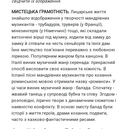
свідчити їх зображення.
МИСТЕЦЬКА ГРАМОТНІСТЬ.
Лицарське життя
знайшло відображення у творчості мандрівних
музикантів - трубадурів, труверів (у Франції),
мінезингерів (у Німеччині) тощо, які складали
витончені вірші під музику, ходили від замку до
замку й співали на честь сеньйорів та їхніх дам.
Їхнє мистецтво пов’язане переважно з любовною
лірикою. Популярним жанром була канцона. В
Італії виник музичний жанр серенада: прекрасний
спосіб висловити своє кохання та ніжність. В
Іспанії пісні мандрівних музикантів про кохання
романською мовою отримали назву «романси». У
ці часи виник музичний жанр - балада. Спочатку -
жвавий танець у супроводі бубна та співу. Згодом -
розповідні, ліричні твори з динамічним сюжетом і
наявністю конфлікту. В основі змісту балад були
історії з життя героїв, драми кохання, подвиги,
часто з казково-фантастичними рисами.