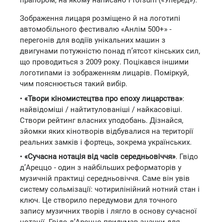
прапором, на якому написано Prorsum («Уперед»).
Зображення лицаря розміщено й на логотипі
автомобільного фестивалю «Анлім 500+» -
перегонів для водіїв унікальних машин з
двигунами потужністю понад п’ятсот кінських сил,
що проводиться з 2009 року. Поцікався іншими
логотипами із зображенням лицарів. Поміркуй,
чим пояснюється такий вибір.
•
«Твори кіномистецтва про епоху лицарства»
:
найвідоміші / найтитулованіші / найкасовіші.
Створи рейтинг власних уподобань. Дізнайся,
зйомки яких кінотворів відбувалися на території
реальних замків і фортець, зокрема українських.
•
«Сучасна нотація від часів середньовіччя»
. Гвідо
д’Ареццо - один з найбільших реформаторів у
музичній практиці середньовіччя. Саме він увів
систему сольмізації: чотирилінійний нотний стан і
ключ. Це створило передумови для точного
запису музичних творів і лягло в основу сучасної