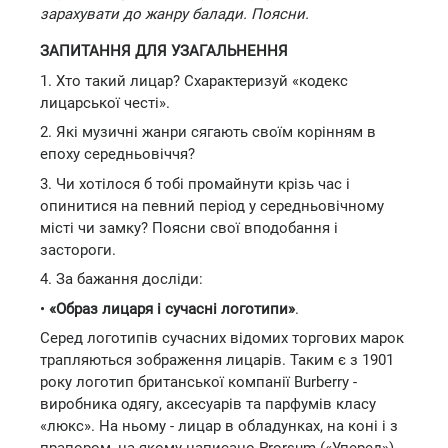
зарахувати до жанру балади. Поясни.
ЗАПИТАННЯ ДЛЯ УЗАГАЛЬНЕННЯ
1. Хто такий лицар? Схарактеризуй «кодекс
лицарської честі».
2. Які музичні жанри сягають своїм корінням в
епоху середньовіччя?
3. Чи хотілося б тобі промайнути крізь час і
опинитися на певний період у середньовічному
місті чи замку? Поясни свої вподобання і
застороги.
4. За бажання досліди:
•
«Образ лицаря і сучасні логотипи»
.
Серед логотипів сучасних відомих торгових марок
трапляються зображення лицарів. Таким є з 1901
року логотип британської компанії Burberry -
виробника одягу, аксесуарів та парфумів класу
«люкс». На ньому - лицар в обладунках, на коні і з