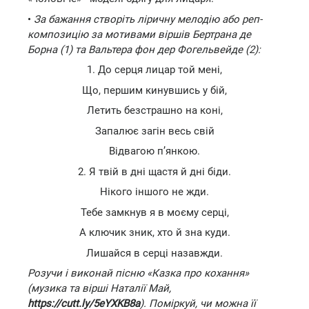
•
За бажання створіть ліричну мелодію або реп-
композицію за мотивами віршів Бертрана де
Борна (1) та Вальтера фон дер Фогельвейде (2):
1. До серця лицар той мені,
Що, першим кинувшись у бій,
Летить безстрашно на коні,
Запалює загін весь свій
Відвагою п’янкою.
2. Я твій в дні щастя й дні біди.
Нікого іншого не жди.
Тебе замкнув я в моєму серці,
А ключик зник, хто й зна куди.
Лишайся в серці назавжди.
Розучи і виконай пісню «Казка про кохання»
(музика та вірші Наталії Май,
https://cutt.ly/5eYXKB8a
). Поміркуй, чи можна її