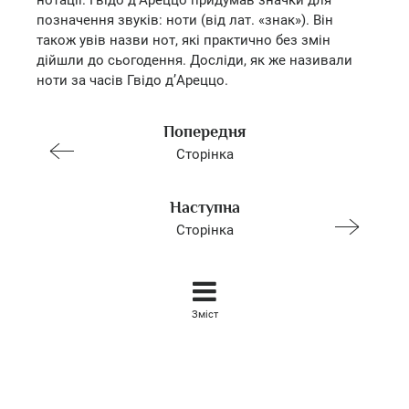
нотації. Гвідо д’Ареццо придумав значки для
позначення звуків: ноти (від лат. «знак»). Він
також увів назви нот, які практично без змін
дійшли до сьогодення. Досліди, як же називали
ноти за часів Гвідо д’Ареццо.
Попередня
Сторінка
Наступна
Сторінка
Зміст