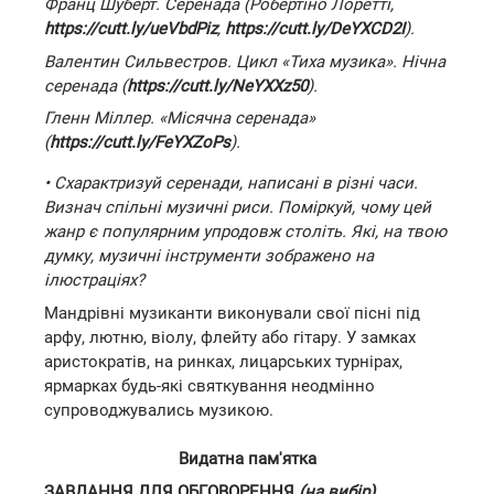
Франц Шуберт. Серенада (Робертіно Лоретті,
https://cutt.ly/ueVbdPiz
,
https://cutt.ly/DeYXCD2I
).
Валентин Сильвестров. Цикл «Тиха музика». Нічна
серенада (
https://cutt.ly/NeYXXz50
).
Гленн Міллер. «Місячна серенада»
(
https://cutt.ly/FeYXZoPs
).
• Схарактризуй серенади, написані в різні часи.
Визнач спільні музичні риси. Поміркуй, чому цей
жанр є популярним упродовж століть. Які, на твою
думку, музичні інструменти зображено на
ілюстраціях?
Мандрівні музиканти виконували свої пісні під
арфу, лютню, віолу, флейту або гітару. У замках
аристократів, на ринках, лицарських турнірах,
ярмарках будь-які святкування неодмінно
супроводжувались музикою.
Видатна пам'ятка
ЗАВДАННЯ ДЛЯ ОБГОВОРЕННЯ
(на вибір)