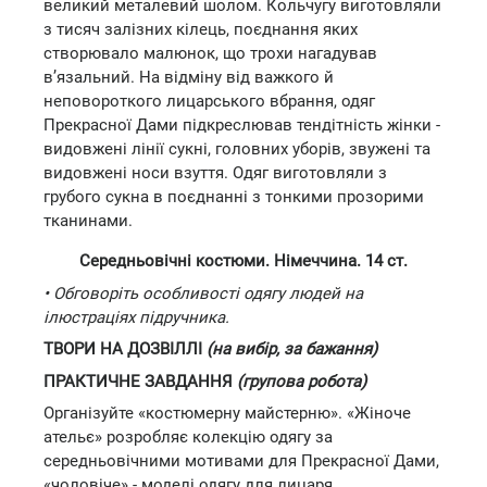
великий металевий шолом. Кольчугу виготовляли
з тисяч залізних кілець, поєднання яких
створювало малюнок, що трохи нагадував
в’язальний. На відміну від важкого й
неповороткого лицарського вбрання, одяг
Прекрасної Дами підкреслював тендітність жінки -
видовжені лінії сукні, головних уборів, звужені та
видовжені носи взуття. Одяг виготовляли з
грубого сукна в поєднанні з тонкими прозорими
тканинами.
Середньовічні костюми. Німеччина. 14 ст.
• Обговоріть особливості одягу людей на
ілюстраціях підручника.
ТВОРИ НА ДОЗВІЛЛІ
(на вибір, за бажання)
ПРАКТИЧНЕ ЗАВДАННЯ
(групова робота)
Організуйте «костюмерну майстерню». «Жіноче
ательє» розробляє колекцію одягу за
середньовічними мотивами для Прекрасної Дами,
«чоловіче» - моделі одягу для лицаря.