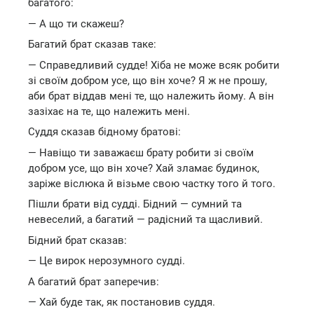
багатого:
— А що ти скажеш?
Багатий брат сказав таке:
— Справедливий судде! Хіба не може всяк робити
зі своїм добром усе, що він хоче? Я ж не прошу,
аби брат віддав мені те, що належить йому. А він
зазіхає на те, що належить мені.
Суддя сказав бідному братові:
— Навіщо ти заважаєш брату робити зі своїм
добром усе, що він хоче? Хай зламає будинок,
заріже віслюка й візьме свою частку того й того.
Пішли брати від судді. Бідний — сумний та
невеселий, а багатий — радісний та щасливий.
Бідний брат сказав:
— Це вирок нерозумного судді.
А багатий брат заперечив:
— Хай буде так, як постановив суддя.