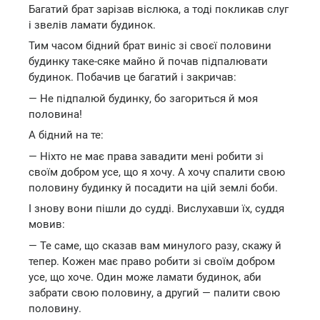
Багатий брат зарізав віслюка, а тоді покликав слуг
і звелів ламати будинок.
Тим часом бідний брат виніс зі своєї половини
будинку таке-сяке майно й почав підпалювати
будинок. Побачив це багатий і закричав:
— Не підпалюй будинку, бо загориться й моя
половина!
А бідний на те:
— Ніхто не має права завадити мені робити зі
своїм добром усе, що я хочу. А хочу спалити свою
половину будинку й посадити на цій землі боби.
І знову вони пішли до судді. Вислухавши їх, суддя
мовив:
— Те саме, що сказав вам минулого разу, скажу й
тепер. Кожен має право робити зі своїм добром
усе, що хоче. Один може ламати будинок, аби
забрати свою половину, а другий — палити свою
половину.