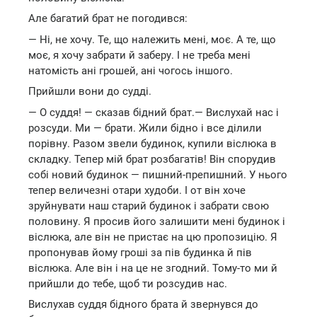
Але багатий брат не погодився:
— Ні, не хочу. Те, що належить мені, моє. А те, що
моє, я хочу забрати й заберу. І не треба мені
натомість ані грошей, ані чогось іншого.
Прийшли вони до судді.
— О суддя! — сказав бідний брат.— Вислухай нас і
розсуди. Ми — брати. Жили бідно і все ділили
порівну. Разом звели будинок, купили віслюка в
складку. Тепер мій брат розбагатів! Він спорудив
собі новий будинок — пишний-препишний. У нього
тепер величезні отари худоби. І от він хоче
зруйнувати наш старий будинок і забрати свою
половину. Я просив його залишити мені будинок і
віслюка, але він не пристає на цю пропозицію. Я
пропонував йому гроші за пів будинка й пів
віслюка. Але він і на це не згодний. Тому-то ми й
прийшли до тебе, щоб ти розсудив нас.
Вислухав суддя бідного брата й звернувся до