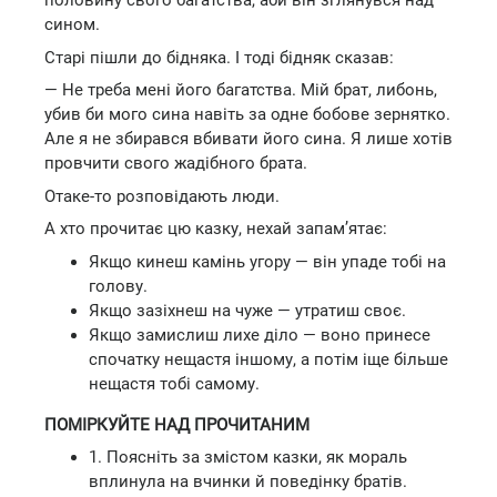
половину свого багатства, аби він зглянувся над
сином.
Старі пішли до бідняка. І тоді бідняк сказав:
— Не треба мені його багатства. Мій брат, либонь,
убив би мого сина навіть за одне бобове зернятко.
Але я не збирався вбивати його сина. Я лише хотів
провчити свого жадібного брата.
Отаке-то розповідають люди.
А хто прочитає цю казку, нехай запам’ятає:
Якщо кинеш камінь угору — він упаде тобі на
голову.
Якщо зазіхнеш на чуже — утратиш своє.
Якщо замислиш лихе діло — воно принесе
спочатку нещастя іншому, а потім іще більше
нещастя тобі самому.
ПОМІРКУЙТЕ НАД ПРОЧИТАНИМ
1. Поясніть за змістом казки, як мораль
вплинула на вчинки й поведінку братів.