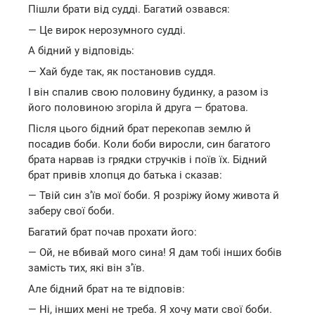
Пішли брати від судді. Багатий озвався:
— Це вирок нерозумного судді.
А бідний у відповідь:
— Хай буде так, як постановив суддя.
І він спалив свою половину будинку, а разом із
його половиною згоріла й друга — братова.
Після цього бідний брат перекопав землю й
посадив боби. Коли боби виросли, син багатого
брата нарвав із грядки стручків і поїв їх. Бідний
брат привів хлопця до батька і сказав:
— Твій син з’їв мої боби. Я розріжу йому живота й
заберу свої боби.
Багатий брат почав прохати його:
— Ой, не вбивай мого сина! Я дам тобі інших бобів
замість тих, які він з’їв.
Але бідний брат на те відповів:
— Ні, інших мені не треба. Я хочу мати свої боби.