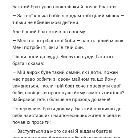
Багатий брат упав навколішки й почав благати:
— За твої кілька бобів я віддам тобі цілий мішок —
тільки не вбивай моєї дитини.
Але бідний брат стояв на своєму:
— Мені не потрібні твої боби — навіть цілий мішок.
Мені потрібні ті, які з’їв твій син.
Пішли вони до судді. Вислухав суддя багатого
брата і сказав:
— Мій вирок буде такий самий, як і доти. Кожен
мас право робити зі своїм майном те, що йому
заманеться. І коли твій брат хоче повернути свої
боби, навіщо ти пропонуєш йому замість них інші?
Забирайся геть і більше не приходь до мене!
Повернулися брати додому. Багатий покликав до
себе найстарших і найпочесніших жителів села й
почав їх просити:
— Заступіться за мого сина! Я віддам братові