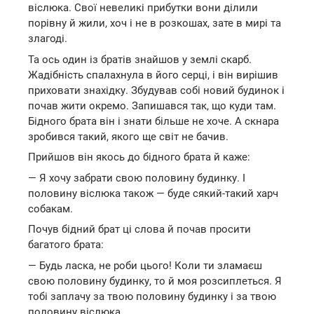
віслюка. Свої невеликі прибутки вони ділили
порівну й жили, хоч і не в розкошах, зате в мирі та
злагоді.
Та ось один із братів знайшов у землі скарб.
Жадібність спалахнула в його серці, і він вирішив
приховати знахідку. Збудував собі новий будинок і
почав жити окремо. Запишався так, що куди там.
Бідного брата він і знати більше не хоче. А скнара
зробився такий, якого ще світ не бачив.
Прийшов він якось до бідного брата й каже:
— Я хочу забрати свою половину будинку. І
половину віслюка також — буде сякий-такий харч
собакам.
Почув бідний брат ці слова й почав просити
багатого брата:
— Будь ласка, не роби цього! Коли ти зламаєш
свою половину будинку, то й моя розсиплеться. Я
тобі заплачу за твою половину будинку і за твою
половину віслюка.