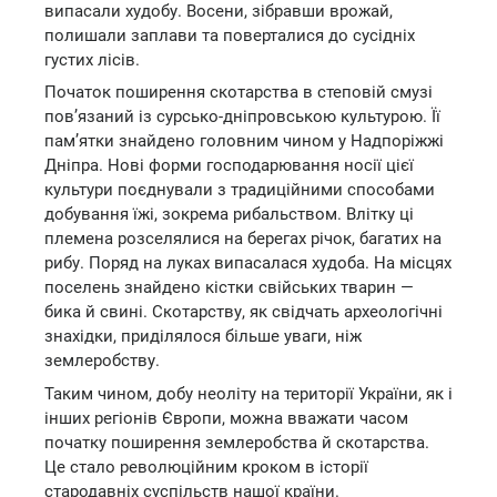
випасали худобу. Восени, зібравши врожай,
полишали заплави та поверталися до сусідніх
густих лісів.
Початок поширення скотарства в степовій смузі
пов’язаний із сурсько-дніпровською культурою. Її
пам’ятки знайдено головним чином у Надпоріжжі
Дніпра. Нові форми господарювання носії цієї
культури поєднували з традиційними способами
добування їжі, зокрема рибальством. Влітку ці
племена розселялися на берегах річок, багатих на
рибу. Поряд на луках випасалася худоба. На місцях
поселень знайдено кістки свійських тварин —
бика й свині. Скотарству, як свідчать археологічні
знахідки, приділялося більше уваги, ніж
землеробству.
Таким чином, добу неоліту на території України, як і
інших регіонів Європи, можна вважати часом
початку поширення землеробства й скотарства.
Це стало революційним кроком в історії
стародавніх суспільств нашої країни.