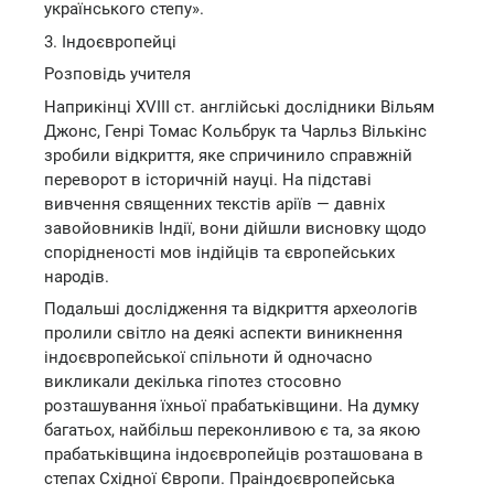
українського степу».
3. Індоєвропейці
Розповідь учителя
Наприкінці XVIII ст. англійські дослідники Вільям
Джонс, Генрі Томас Кольбрук та Чарльз Вількінс
зробили відкриття, яке спричинило справжній
переворот в історичній науці. На підставі
вивчення священних текстів аріїв — давніх
завойовників Індії, вони дійшли висновку щодо
спорідненості мов індійців та європейських
народів.
Подальші дослідження та відкриття археологів
пролили світло на деякі аспекти виникнення
індоєвропейської спільноти й одночасно
викликали декілька гіпотез стосовно
розташування їхньої прабатьківщини. На думку
багатьох, найбільш переконливою є та, за якою
прабатьківщина індоєвропейців розташована в
степах Східної Європи. Праіндоєвропейська