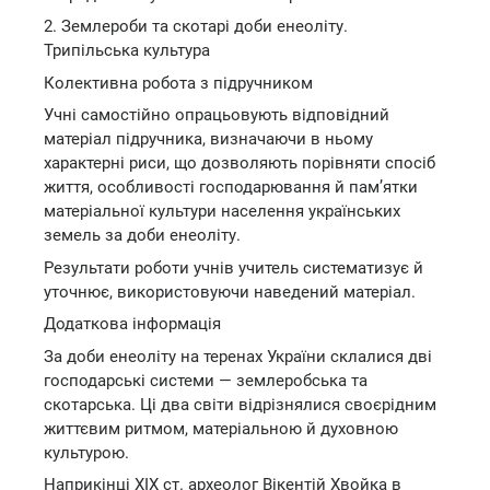
2. Землероби та скотарі доби енеоліту.
Трипільська культура
Колективна робота з підручником
Учні самостійно опрацьовують відповідний
матеріал підручника, визначаючи в ньому
характерні риси, що дозволяють порівняти спосіб
життя, особливості господарювання й пам’ятки
матеріальної культури населення українських
земель за доби енеоліту.
Результати роботи учнів учитель систематизує й
уточнює, використовуючи наведений матеріал.
Додаткова інформація
За доби енеоліту на теренах України склалися дві
господарські системи — землеробська та
скотарська. Ці два світи відрізнялися своєрідним
життєвим ритмом, матеріальною й духовною
культурою.
Наприкінці XIX ст. археолог Вікентій Хвойка в