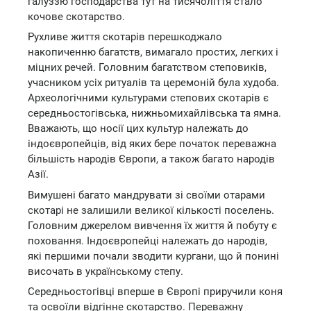
галуззю господарства тут на тисячоліття стало
кочове скотарство.
Рухливе життя скотарів перешкоджало
накопиченню багатств, вимагало простих, легких і
міцних речей. Головним багатством степовиків,
учасником усіх ритуалів та церемоній була худоба.
Археологічними культурами степових скотарів є
середньостогівська, нижньомихайлівська та ямна.
Вважають, що носії цих культур належать до
індоєвропейців, від яких бере початок переважна
більшість народів Європи, а також багато народів
Азії.
Вимушені багато мандрувати зі своїми отарами
скотарі не залишили великої кількості поселень.
Головним джерелом вивчення їх життя й побуту є
поховання. Індоєвропейці належать до народів,
які першими почали зводити кургани, що й понині
височать в українському степу.
Середньостогівці вперше в Європі приручили коня
та освоїли відгінне скотарство. Переважну