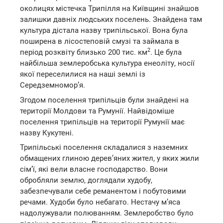
околицях містечка Трипілля на Київщині знайшов
залишки давніх людських поселень. Знайдена там
культура дістала назву трипільської. Вона була
поширена в лісостеповій смузі та займала в
2
період розквіту близько 200 тис. км
. Це була
найбільша землеробська культура енеоліту, носії
якої переселилися на наші землі із
Середземномор’я.
Згодом поселення трипільців були знайдені на
території Молдови та Румунії. Найвідоміше
поселення трипільців на території Румунії має
назву Кукутені.
Трипільські поселення складалися з наземних
обмащених глиною дерев’яних жител, у яких жили
сім’ї, які вели власне господарство. Вони
обробляли землю, доглядали худобу,
забезпечували себе реманентом і побутовими
речами. Худоби було небагато. Нестачу м’яса
надолужували полюванням. Землеробство було