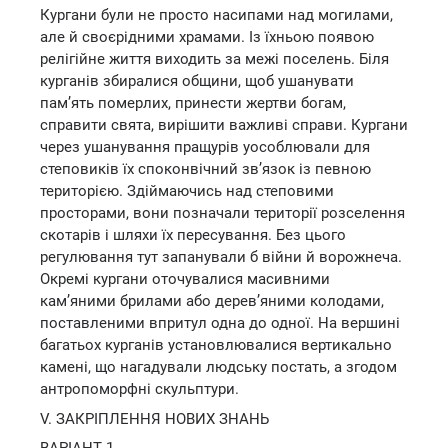
Кургани були не просто насипами над могилами,
але й своєрідними храмами. Із їхньою появою
релігійне життя виходить за межі поселень. Біля
курганів збиралися общини, щоб ушанувати
пам’ять померлих, принести жертви богам,
справити свята, вирішити важливі справи. Кургани
через ушанування пращурів уособлювали для
степовиків їх споконвічний зв’язок із певною
територією. Здіймаючись над степовими
просторами, вони позначали території розселення
скотарів і шляхи їх пересування. Без цього
регулювання тут запанували б війни й ворожнеча.
Окремі кургани оточувалися масивними
кам’яними брилами або дерев’яними колодами,
поставленими впритул одна до одної. На вершині
багатьох курганів установлювалися вертикально
камені, що нагадували людську постать, а згодом
антропоморфні скульптури.
V. ЗАКРІПЛЕННЯ НОВИХ ЗНАНЬ