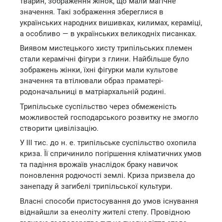
тварин, зображення жінок, що мали магічне
значення. Такі зображення збереглися в
українських народних вишивках, килимах, кераміці,
а особливо — в українських великодніх писанках.
Виявом мистецького хисту трипільських племен
стали керамічні фігури з глини. Найбільше було
зображень жінки, їхні фігурки мали культове
значення та втілювали образ праматері-
родоначальниці в матріархальній родині.
Трипільське суспільство через обмеженість
можливостей господарського розвитку не змогло
створити цивілізацію.
У III тис. до н. е. трипільське суспільство охопила
криза. Її спричинило погіршення кліматичних умов
та падіння врожаїв унаслідок браку навичок
поновлення родючості землі. Криза призвела до
занепаду й загибелі трипільської культури.
Власні способи пристосування до умов існування
віднайшли за енеоліту жителі степу. Провідною