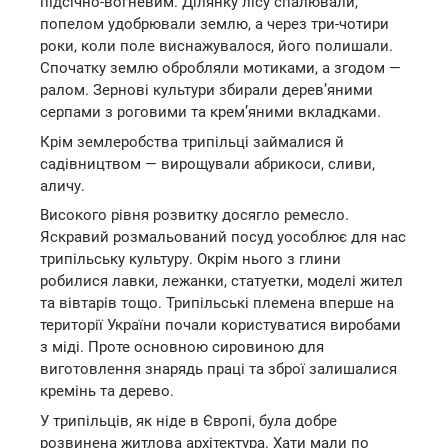
підсічно-вогневим. Ділянку лісу спалювали,
попелом удобрювали землю, а через три-чотири
роки, коли поле виснажувалося, його полишали.
Спочатку землю обробляли мотиками, а згодом —
ралом. Зернові культури збирали дерев’яними
серпами з роговими та крем’яними вкладками.
Крім землеробства трипільці займалися й
садівництвом — вирощували абрикоси, сливи,
аличу.
Високого рівня розвитку досягло ремесло.
Яскравий розмальований посуд уособлює для нас
трипільську культуру. Окрім нього з глини
робилися лавки, лежанки, статуетки, моделі жител
та вівтарів тощо. Трипільські племена вперше на
території України почали користуватися виробами
з міді. Проте основною сировиною для
виготовлення знарядь праці та зброї залишалися
кремінь та дерево.
У трипільців, як ніде в Європі, була добре
розвинена житлова архітектура. Хати мали по