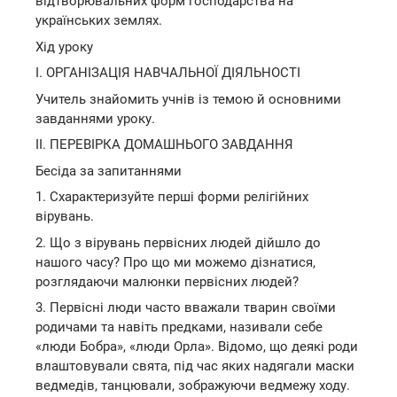
відтворювальних форм господарства на
українських землях.
Хід уроку
І. ОРГАНІЗАЦІЯ НАВЧАЛЬНОЇ ДІЯЛЬНОСТІ
Учитель знайомить учнів із темою й основними
завданнями уроку.
II. ПЕРЕВІРКА ДОМАШНЬОГО ЗАВДАННЯ
Бесіда за запитаннями
1. Схарактеризуйте перші форми релігійних
вірувань.
2. Що з вірувань первісних людей дійшло до
нашого часу? Про що ми можемо дізнатися,
розглядаючи малюнки первісних людей?
3. Первісні люди часто вважали тварин своїми
родичами та навіть предками, називали себе
«люди Бобра», «люди Орла». Відомо, що деякі роди
влаштовували свята, під час яких надягали маски
ведмедів, танцювали, зображуючи ведмежу ходу.