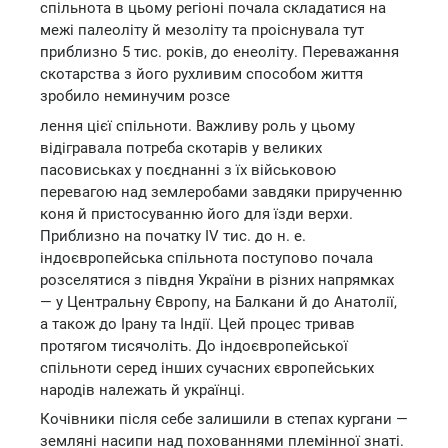
спільнота в цьому регіоні почала складатися на
межі палеоліту й мезоліту та проіснувала тут
приблизно 5 тис. років, до енеоліту. Переважання
скотарства з його рухливим способом життя
зробило неминучим розсе
лення цієї спільноти. Важливу роль у цьому
відігравала потреба скотарів у великих
пасовиськах у поєднанні з їх військовою
перевагою над землеробами завдяки прирученню
коня й пристосуванню його для їзди верхи.
Приблизно на початку IV тис. до н. е.
індоєвропейська спільнота поступово почала
розселятися з півдня України в різних напрямках
— у Центральну Європу, на Балкани й до Анатолії,
а також до Ірану та Індії. Цей процес тривав
протягом тисячоліть. До індоєвропейської
спільноти серед інших сучасних європейських
народів належать й українці.
Кочівники після себе залишили в степах кургани —
земляні насипи над похованнями племінної знаті.