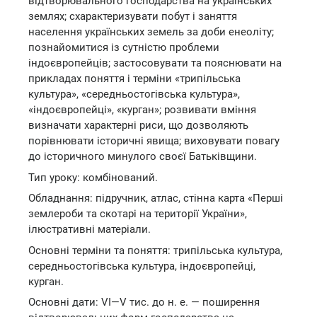
відтворювального господарства на українських
землях; схарактеризувати побут і заняття
населення українських земель за доби енеоліту;
познайомитися із сутністю проблеми
індоєвропейців; застосовувати та пояснювати на
прикладах поняття і терміни «трипільська
культура», «середньостогівська культура»,
«індоєвропейці», «курган»; розвивати вміння
визначати характерні риси, що дозволяють
порівнювати історичні явища; виховувати повагу
до історичного минулого своєї Батьківщини.
Тип уроку: комбінований.
Обладнання: підручник, атлас, стінна карта «Перші
землероби та скотарі на території України»,
ілюстративні матеріали.
Основні терміни та поняття: трипільська культура,
середньостогівська культура, індоєвропейці,
курган.
Основні дати: VI—V тис. до н. е. — поширення