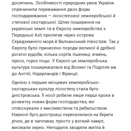
досягнень. Особливості природних умов України
спричинили переважання двох форм
господарювання — лісостепової землеробської й
степової скотарської. Шлях поширення на
українські землі та в Європу землеробства з
Передньої Азії пролягав через острови
Середземного моря й Валканський півострів. Так у
Європу було принесено породи великої й дрібної
рогатої худоби, кілька сортів пшениці, ячмінь,
просо, горох тощо. У Європі ця землеробська
культура поширювалася від Волині та Поділля аж
до Англії, Нідерландів і Франції.
Однією з перших місцевих землеробсько-
скотарських культур лісостепу стала буго-
дністровська. Її носії робили лише перші кроки в
розвитку нових форм господарства, які
співіснували з мисливством та рибальством.
Навесні буго-дністровці переселялися на береги
річок, де в заплавах, просто у вогкий намул,
висівали зерно. Неподалік зводили житла й