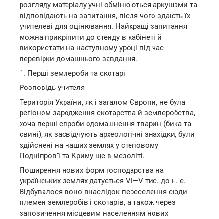
розгляду матеріалу учні обмінюються аркушами та
відповідають на запитання, після чого здають їх
учителеві для оцінювання. Найкращі запитання
можна прикріпити до стенду в кабінеті й
використати на наступному уроці під час
перевірки домашнього завдання.
1. Перші землероби та скотарі
Розповідь учителя
Територія України, як і загалом Європи, не була
регіоном зародження скотарства й землеробства,
хоча перші спроби одомашнення тварин (бика та
свині), як засвідчують археологічні знахідки, були
здійснені на наших землях у степовому
Подніпров’ї та Криму ще в мезоліті.
Поширення нових форм господарства на
українських землях датується VI—V тис. до н. е.
Відбувалося воно внаслідок переселення сюди
племен землеробів і скотарів, а також через
запозичення місцевим населенням нових