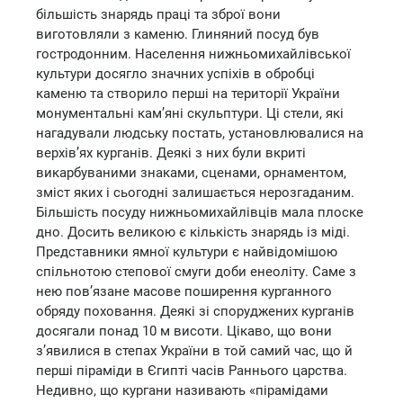
більшість знарядь праці та зброї вони
виготовляли з каменю. Глиняний посуд був
гостродонним. Населення нижньомихайлівської
культури досягло значних успіхів в обробці
каменю та створило перші на території України
монументальні кам’яні скульптури. Ці стели, які
нагадували людську постать, установлювалися на
верхів’ях курганів. Деякі з них були вкриті
викарбуваними знаками, сценами, орнаментом,
зміст яких і сьогодні залишається нерозгаданим.
Більшість посуду нижньомихайлівців мала плоске
дно. Досить великою є кількість знарядь із міді.
Представники ямної культури є найвідомішою
спільнотою степової смуги доби енеоліту. Саме з
нею пов’язане масове поширення курганного
обряду поховання. Деякі зі споруджених курганів
досягали понад 10 м висоти. Цікаво, що вони
з’явилися в степах України в той самий час, що й
перші піраміди в Єгипті часів Раннього царства.
Недивно, що кургани називають «пірамідами