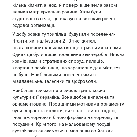
кілька кімнат, а іноді й поверхів, де жила разом
велика матріархальна родина. Хати були
згуртовані в села, що вказує на високий рівень
родової організації.
У добу розквіту трипільці будували поселення-
гіганти, які налічували 2—3 тис. жител,
розташованих кількома концентричними колами.
Однак це були лише поселення землеробів. Ніяких
храмів, адміністративних споруд, палаців,
кварталів ремісників, що характерне для міст, тут
не було. Найбільшими поселеннями є
Майданецьке, Тальянки та Доброводи.
Найбільш прикметною рисою трипільської
культури є її кераміка. Вона добре випалена та
орнаментована. Провідними мотивами орнаменту
були спіралі та волюти, виконані темно-гнідою,
іноді аж чорною й білою фарбами на чорному тлі
посудини. Крім того, на мальованому посуді
зустрічаються схематичні малюнки свійських