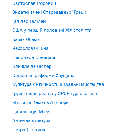
Святослав Ігорович
Видатні вчені Стародавньої Греції
Галілео Галілей
США у першій половині XIX століття
Барак Обама
Чехословаччина
Наполеон Бонапарт
Альчіде де Гаспері
Соціальні реформи Хрущова
Культура Античності. Візуальні мистецтва
Грузія після розпаду СРСР і до сьогодні
Мустафа Кемаль Ататюрк
Цивілізація Майя
Антична культура
Петро Столипін