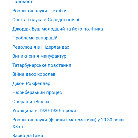
Голокост
Розвиток науки і техніки
Освіта і наука в Середньовіччі
Джордж Буш-молодший та його політика
Проблема репарацій
Революція в Нідерландах
Виникнення мануфактур
Татарбунарське повстання
Війна двох королев
Джон Рокфеллер
Нюрнберзький процес
Операція «Вісла»
Угорщина в 1920-1930-ті роки
Розвиток науки (фізики і математики) у 20-30 роки
ХХ ст.
Васко да Гама