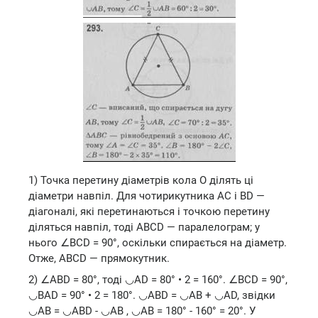
1) Точка перетину діаметрів кола О ділять ці
діаметри навпіл. Для чотирикутника АС і BD —
діагоналі, які перетинаються і точкою перетину
діляться навпіл, тоді ABCD — паралелограм; у
нього ∠BCD = 90°, оскільки спирається на діаметр.
Отже, ABCD — прямокутник.
2) ∠ABD = 80°, тоді ◡АD = 80° • 2 = 160°. ∠BCD = 90°,
◡BAD = 90° • 2 = 180°. ◡ABD = ◡AB + ◡AD, звідки
◡AB = ◡ABD - ◡AB , ◡AB = 180° - 160° = 20°. У