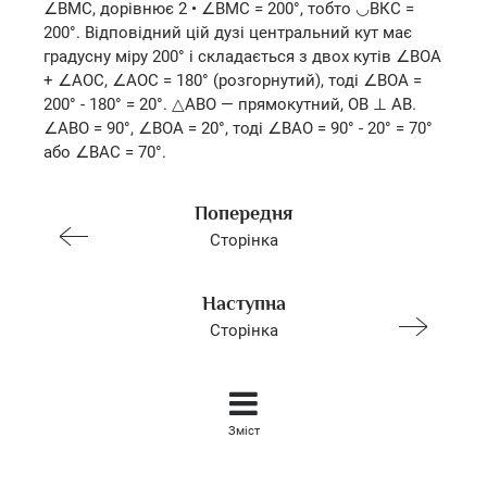
∠ВМС, дорівнює 2 • ∠ВМС = 200°, тобто ◡ВКС =
200°. Відповідний цій дузі центральний кут має
градусну міру 200° і складається з двох кутів ∠BOA
+ ∠AOC, ∠AOC = 180° (розгорнутий), тоді ∠BOA =
200° - 180° = 20°. △АВО — прямокутний, OB ⊥ АВ.
∠ABO = 90°, ∠ВОА = 20°, тоді ∠BAO = 90° - 20° = 70°
або ∠BAC = 70°.
Попередня
Сторінка
Наступна
Сторінка
Зміст