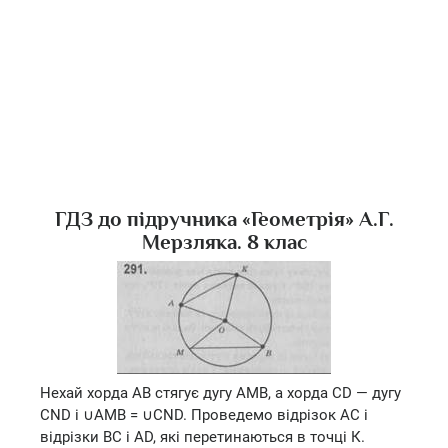
ГДЗ до підручника «Геометрія» А.Г.
Мерзляка. 8 клас
Нехай хорда АВ стягує дугу АМВ, а хорда CD — дугу
CND і ∪AMB = ∪CND. Проведемо відрізок АС і
відрізки ВС і AD, які перетинаються в точці К.