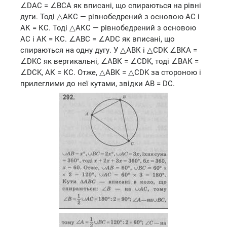
∠DAC = ∠ВСА як вписані, що спираються на рівні
дуги. Тоді △АКС — рівнобедрений з основою АС і
АК = КС. Тоді △АКС — рівнобедрений з основою
АС і АК = КС. ∠АВС = ∠ADC як вписані, що
спираються на одну дугу. У △АВК і △CDK ∠ВКА =
∠DKC як вертикальні, ∠АВК = ∠CDK, тоді ∠ВАК =
∠DCK, АК = КС. Отже, △АВК = △CDK за стороною і
прилеглими до неї кутами, звідки AB = DC.