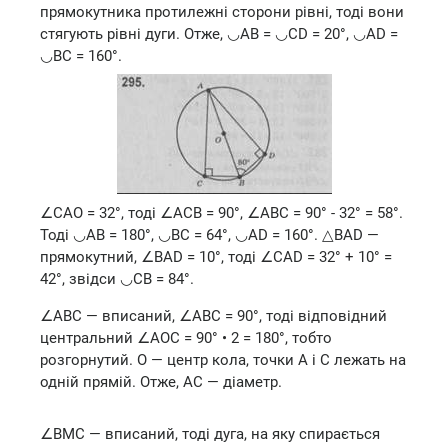
прямокутника протилежні сторони рівні, тоді вони
стягують рівні дуги. Отже, ◡AB = ◡CD = 20°, ◡AD =
◡BC = 160°.
∠САО = 32°, тоді ∠ACB = 90°, ∠ABC = 90° - 32° = 58°.
Тоді ◡AB = 180°, ◡BC = 64°, ◡AD = 160°. △BAD —
прямокутний, ∠BAD = 10°, тоді ∠CAD = 32° + 10° =
42°, звідси ◡CB = 84°.
∠ABC — вписаний, ∠ABC = 90°, тоді відповідний
центральний ∠AOC = 90° • 2 = 180°, тобто
розгорнутий. О — центр кола, точки А і С лежать на
одній прямій. Отже, AC — діаметр.
∠ВМС — вписаний, тоді дуга, на яку спирається